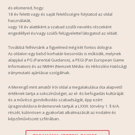
és elismered, hogy:
18 év feletti vagy és saját felelősségre folytatod az oldal
használatát,
vagy 18 év alattiként a szabad szülői nevelés részeként
engedéllyel és/vagy szülői felügyelettel látogatod az oldalt.
Továbbá felhívnánk a figyelmed még két fontos dologra:
Az oldalon egy belső korhatár-besorolás is működik, melynek
alapjául a PG (Parental Guidance), a PEGI (Pan European Game
Information) és az NMHH (Nemzeti Média- és Hírközlési Hatóság)
iránymutató ajánlásai szolgálnak.
A Merengő mint amatőr írói oldal a megalakulása óta alapvető
értéknek tartja a sokszínűséget, az el- és befogadás kultúráját
és a művészi gondolkodás szabadságát, épp ezért
újragondolásra érdemesnek tartjuk a LXXIX. törvény 1. § 6/A.
részét, különösen a gyakorlati alkalmazását az irodalmi és
képzőművészeti szférában.