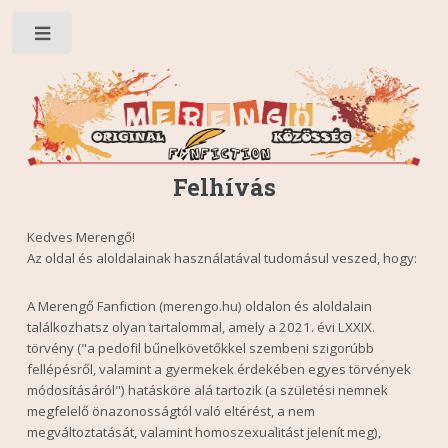
Toggle
Felhívás
Kedves Merengő!
Az oldal és aloldalainak használatával tudomásul veszed, hogy:
A Merengő Fanfiction (merengo.hu) oldalon és aloldalain
találkozhatsz olyan tartalommal, amely a 2021. évi LXXIX.
törvény ("a pedofil bűnelkövetőkkel szembeni szigorúbb
fellépésről, valamint a gyermekek érdekében egyes törvények
módosításáról") hatásköre alá tartozik (a születési nemnek
megfelelő önazonosságtól való eltérést, a nem
megváltoztatását, valamint homoszexualitást jelenít meg),