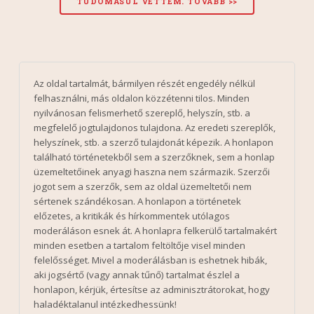
Az oldal tartalmát, bármilyen részét engedély nélkül
felhasználni, más oldalon közzétenni tilos. Minden
nyilvánosan felismerhető szereplő, helyszín, stb. a
megfelelő jogtulajdonos tulajdona. Az eredeti szereplők,
helyszínek, stb. a szerző tulajdonát képezik. A honlapon
található történetekből sem a szerzőknek, sem a honlap
üzemeltetőinek anyagi haszna nem származik. Szerzői
jogot sem a szerzők, sem az oldal üzemeltetői nem
sértenek szándékosan. A honlapon a történetek
előzetes, a kritikák és hírkommentek utólagos
moderáláson esnek át. A honlapra felkerülő tartalmakért
minden esetben a tartalom feltöltője visel minden
felelősséget. Mivel a moderálásban is eshetnek hibák,
aki jogsértő (vagy annak tűnő) tartalmat észlel a
honlapon, kérjük, értesítse az adminisztrátorokat, hogy
haladéktalanul intézkedhessünk!