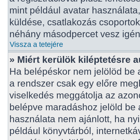
mint például avatar használata, 
küldése, csatlakozás csoportok
néhány másodpercet vesz igényb
Vissza a tetejére
» Miért kerülök kiléptetésre
Ha belépéskor nem jelölöd be
a rendszer csak egy előre megh
viselkedés meggátolja az azonos
belépve maradáshoz jelöld be a
használata nem ajánlott, ha ny
például könyvtárból, internetk