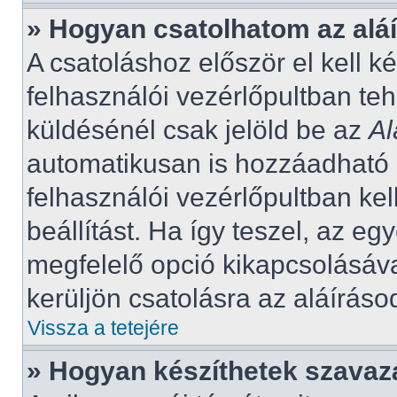
» Hogyan csatolhatom az al
A csatoláshoz először el kell k
felhasználói vezérlőpultban t
küldésénél csak jelöld be az
Al
automatikusan is hozzáadható
felhasználói vezérlőpultban ke
beállítást. Ha így teszel, az e
megfelelő opció kikapcsolásá
kerüljön csatolásra az aláíráso
Vissza a tetejére
» Hogyan készíthetek szavaz