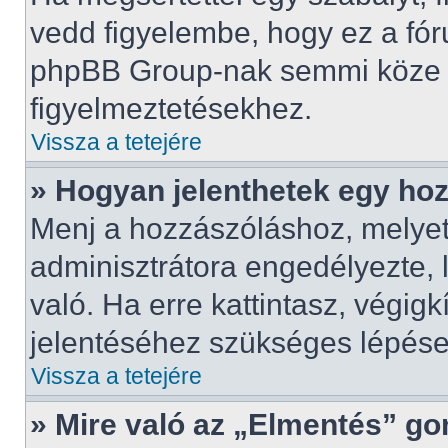
vedd figyelembe, hogy ez a fó
phpBB Group-nak semmi köze n
figyelmeztetésekhez.
Vissza a tetejére
» Hogyan jelenthetek egy ho
Menj a hozzászóláshoz, melyet 
adminisztrátora engedélyezte, 
való. Ha erre kattintasz, végig
jelentéséhez szükséges lépés
Vissza a tetejére
» Mire való az „Elmentés” g