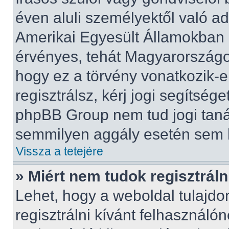
éven aluli személyektől való a
Amerikai Egyesült Államokban
érvényes, tehát Magyarország
hogy ez a törvény vonatkozik-e
regisztrálsz, kérj jogi segítsége
phpBB Group nem tud jogi tanác
semmilyen aggály esetén sem ho
Vissza a tetejére
» Miért nem tudok regisztráln
Lehet, hogy a weboldal tulajdon
regisztrálni kívánt felhasználón