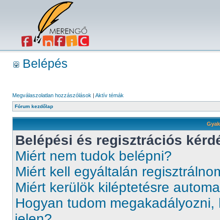
Belépés
Megválaszolatlan hozzászólások
|
Aktív témák
Fórum kezdőlap
Gyak
Belépési és regisztrációs kérd
Miért nem tudok belépni?
Miért kell egyáltalán regisztráln
Miért kerülök kiléptetésre autom
Hogyan tudom megakadályozni, 
jelen?