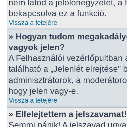
nem látod a jelölőnégyzetet, a
bekapcsolva ez a funkció.
Vissza a tetejére
» Hogyan tudom megakadályo
vagyok jelen?
A Felhasználói vezérlőpultban 
található a „Jelenlét elrejtése” 
adminisztrátorok, a moderátorok
hogy jelen vagy-e.
Vissza a tetejére
» Elfelejtettem a jelszavamat!
Semmi pánik! A jelszavad ugyan