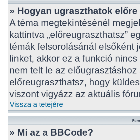
» Hogyan ugraszthatok előre
A téma megtekintésénél megjel
kattintva „előreugraszthatsz” e
témák felsorolásánál elsőként 
linket, akkor ez a funkció nin
nem telt le az előugrasztáshoz
előreugraszthatsz, hogy küldes
viszont vigyázz az aktuális fór
Vissza a tetejére
Form
» Mi az a BBCode?