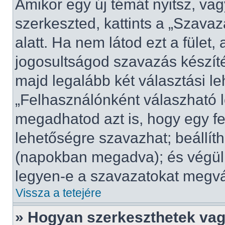
Amikor egy új témát nyitsz, va
szerkeszted, kattints a „Szava
alatt. Ha nem látod ezt a fület, 
jogosultságod szavazás készít
majd legalább két választási le
„Felhasználónként válaszható 
megadhatod azt is, hogy egy fe
lehetőségre szavazhat; beállít
(napokban megadva); és végül 
legyen-e a szavazatokat megvál
Vissza a tetejére
» Hogyan szerkeszthetek vag