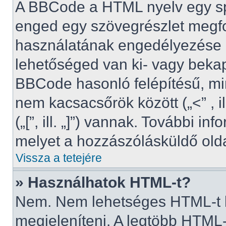
A BBCode a HTML nyelv egy spe
enged egy szövegrészlet meg
használatának engedélyezése az
lehetőséged van ki- vagy bekap
BBCode hasonló felépítésű, mi
nem kacsacsőrök között („<” , i
(„[”, ill. „]”) vannak. További 
melyet a hozzászólásküldő oldal
Vissza a tetejére
» Használhatok HTML-t?
Nem. Nem lehetséges HTML-t k
megjeleníteni. A legtöbb HTML