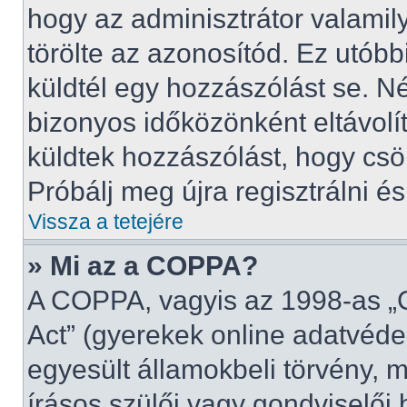
hogy az adminisztrátor valamily
törölte az azonosítód. Ez utób
küldtél egy hozzászólást se. 
bizonyos időközönként eltávolí
küldtek hozzászólást, hogy csö
Próbálj meg újra regisztrálni é
Vissza a tetejére
» Mi az a COPPA?
A COPPA, vagyis az 1998-as „C
Act” (gyerekek online adatvéde
egyesült államokbeli törvény, 
írásos szülői vagy gondviselő