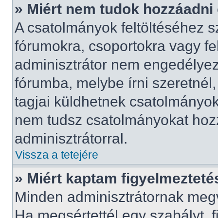
» Miért nem tudok hozzáadni
A csatolmányok feltöltéséhez 
fórumokra, csoportokra vagy fe
adminisztrátor nem engedélye
fórumba, melybe írni szeretnél
tagjai küldhetnek csatolmányok
nem tudsz csatolmányokat hozz
adminisztrátorral.
Vissza a tetejére
» Miért kaptam figyelmezteté
Minden adminisztrátornak megv
Ha megsértettél egy szabályt, 