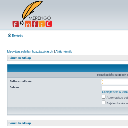
Belépés
Megválaszolatlan hozzászólások
|
Aktív témák
Fórum kezdőlap
Hozzászólás küldéséhe
Felhasználónév:
Jelszó:
Elfelejtettem a jel
Automatikus bej
Bejelentkezés re
Fórum kezdőlap