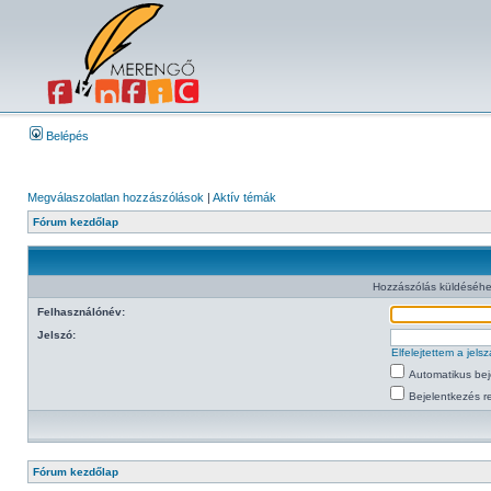
Belépés
Megválaszolatlan hozzászólások
|
Aktív témák
Fórum kezdőlap
Hozzászólás küldéséhe
Felhasználónév:
Jelszó:
Elfelejtettem a jel
Automatikus bej
Bejelentkezés re
Fórum kezdőlap