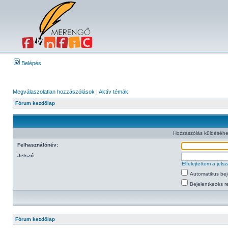
Belépés
Megválaszolatlan hozzászólások
|
Aktív témák
Fórum kezdőlap
Hozzászólás küldéséhe
Felhasználónév:
Jelszó:
Elfelejtettem a jel
Automatikus bej
Bejelentkezés re
Fórum kezdőlap