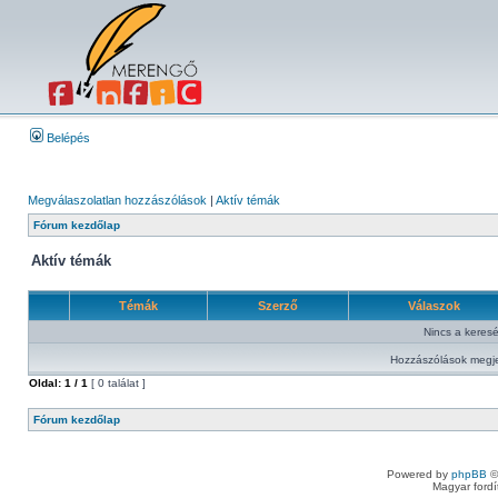
Belépés
Megválaszolatlan hozzászólások
|
Aktív témák
Fórum kezdőlap
Aktív témák
Témák
Szerző
Válaszok
Nincs a keresés
Hozzászólások megje
Oldal:
1
/
1
[ 0 találat ]
Fórum kezdőlap
Powered by
phpBB
©
Magyar ford