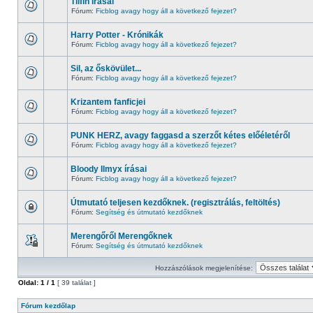
Tiifin írásai
Fórum:
Ficblog avagy hogy áll a következő fejezet?
Harry Potter - Krónikák
Fórum:
Ficblog avagy hogy áll a következő fejezet?
Sil, az őskövület...
Fórum:
Ficblog avagy hogy áll a következő fejezet?
Krizantem fanficjei
Fórum:
Ficblog avagy hogy áll a következő fejezet?
PUNK HERZ, avagy faggasd a szerzőt kétes előéletéről
Fórum:
Ficblog avagy hogy áll a következő fejezet?
Bloody Ilmyx írásai
Fórum:
Ficblog avagy hogy áll a következő fejezet?
Útmutató teljesen kezdőknek. (regisztrálás, feltöltés)
Fórum:
Segítség és útmutató kezdőknek
Merengőről Merengőknek
Fórum:
Segítség és útmutató kezdőknek
Hozzászólások megjelenítése:
Oldal:
1
/
1
[ 39 találat ]
Fórum kezdőlap