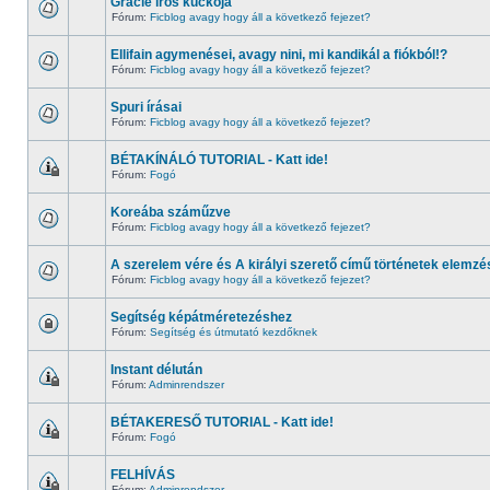
Gracie írós kuckója
Fórum:
Ficblog avagy hogy áll a következő fejezet?
Ellifain agymenései, avagy nini, mi kandikál a fiókból!?
Fórum:
Ficblog avagy hogy áll a következő fejezet?
Spuri írásai
Fórum:
Ficblog avagy hogy áll a következő fejezet?
BÉTAKÍNÁLÓ TUTORIAL - Katt ide!
Fórum:
Fogó
Koreába száműzve
Fórum:
Ficblog avagy hogy áll a következő fejezet?
A szerelem vére és A királyi szerető című történetek elemzé
Fórum:
Ficblog avagy hogy áll a következő fejezet?
Segítség képátméretezéshez
Fórum:
Segítség és útmutató kezdőknek
Instant délután
Fórum:
Adminrendszer
BÉTAKERESŐ TUTORIAL - Katt ide!
Fórum:
Fogó
FELHÍVÁS
Fórum:
Adminrendszer