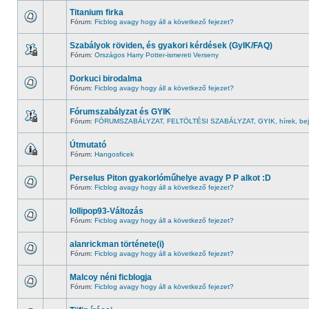
Titanium firka
Fórum:
Ficblog avagy hogy áll a következő fejezet?
Szabályok röviden, és gyakori kérdések (GyIK/FAQ)
Fórum:
Országos Harry Potter-ismereti Verseny
Dorkuci birodalma
Fórum:
Ficblog avagy hogy áll a következő fejezet?
Fórumszabályzat és GYIK
Fórum:
FÓRUMSZABÁLYZAT, FELTÖLTÉSI SZABÁLYZAT, GYIK, hírek, bej
Útmutató
Fórum:
Hangosficek
Perselus Piton gyakorlóműhelye avagy P P alkot :D
Fórum:
Ficblog avagy hogy áll a következő fejezet?
lollipop93-Változás
Fórum:
Ficblog avagy hogy áll a következő fejezet?
alanrickman története(i)
Fórum:
Ficblog avagy hogy áll a következő fejezet?
Malcoy néni ficblogja
Fórum:
Ficblog avagy hogy áll a következő fejezet?