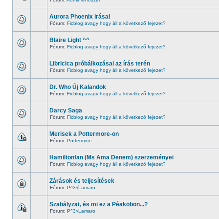
Aurora Phoenix irásai
Fórum:
Ficblog avagy hogy áll a következő fejezet?
Blaire Light ^^
Fórum:
Ficblog avagy hogy áll a következő fejezet?
Libricica próbálkozásai az írás terén
Fórum:
Ficblog avagy hogy áll a következő fejezet?
Dr. Who Új Kalandok
Fórum:
Ficblog avagy hogy áll a következő fejezet?
Darcy Saga
Fórum:
Ficblog avagy hogy áll a következő fejezet?
Merisek a Pottermore-on
Fórum:
Pottermore
Hamiltonfan (Ms Ama Denem) szerzeményei
Fórum:
Ficblog avagy hogy áll a következő fejezet?
Zárások és teljesítések
Fórum:
P^3√Lamaro
Szabályzat, és mi ez a Péaköbön...?
Fórum:
P^3√Lamaro