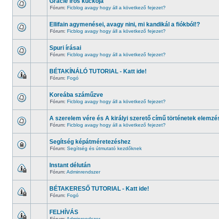
Gracie írós kuckója
Fórum:
Ficblog avagy hogy áll a következő fejezet?
Ellifain agymenései, avagy nini, mi kandikál a fiókból!?
Fórum:
Ficblog avagy hogy áll a következő fejezet?
Spuri írásai
Fórum:
Ficblog avagy hogy áll a következő fejezet?
BÉTAKÍNÁLÓ TUTORIAL - Katt ide!
Fórum:
Fogó
Koreába száműzve
Fórum:
Ficblog avagy hogy áll a következő fejezet?
A szerelem vére és A királyi szerető című történetek elemzé
Fórum:
Ficblog avagy hogy áll a következő fejezet?
Segítség képátméretezéshez
Fórum:
Segítség és útmutató kezdőknek
Instant délután
Fórum:
Adminrendszer
BÉTAKERESŐ TUTORIAL - Katt ide!
Fórum:
Fogó
FELHÍVÁS
Fórum:
Adminrendszer