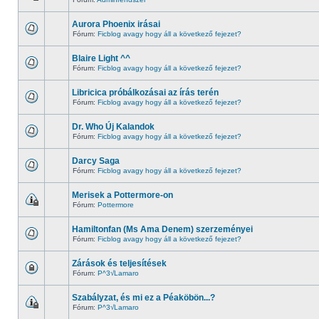
Aurora Phoenix irásai
Fórum:
Ficblog avagy hogy áll a következő fejezet?
Blaire Light ^^
Fórum:
Ficblog avagy hogy áll a következő fejezet?
Libricica próbálkozásai az írás terén
Fórum:
Ficblog avagy hogy áll a következő fejezet?
Dr. Who Új Kalandok
Fórum:
Ficblog avagy hogy áll a következő fejezet?
Darcy Saga
Fórum:
Ficblog avagy hogy áll a következő fejezet?
Merisek a Pottermore-on
Fórum:
Pottermore
Hamiltonfan (Ms Ama Denem) szerzeményei
Fórum:
Ficblog avagy hogy áll a következő fejezet?
Zárások és teljesítések
Fórum:
P^3√Lamaro
Szabályzat, és mi ez a Péaköbön...?
Fórum:
P^3√Lamaro