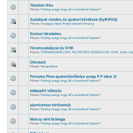
Titanium firka
Fórum:
Ficblog avagy hogy áll a következő fejezet?
Szabályok röviden, és gyakori kérdések (GyIK/FAQ)
Fórum:
Országos Harry Potter-ismereti Verseny
Dorkuci birodalma
Fórum:
Ficblog avagy hogy áll a következő fejezet?
Fórumszabályzat és GYIK
Fórum:
FÓRUMSZABÁLYZAT, FELTÖLTÉSI SZABÁLYZAT, GYIK, hírek, bej
Útmutató
Fórum:
Hangosficek
Perselus Piton gyakorlóműhelye avagy P P alkot :D
Fórum:
Ficblog avagy hogy áll a következő fejezet?
lollipop93-Változás
Fórum:
Ficblog avagy hogy áll a következő fejezet?
alanrickman története(i)
Fórum:
Ficblog avagy hogy áll a következő fejezet?
Malcoy néni ficblogja
Fórum:
Ficblog avagy hogy áll a következő fejezet?