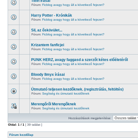
Tiifin írásai
Fórum:
Ficblog avagy hogy áll a következő fejezet?
Harry Potter - Krónikák
Fórum:
Ficblog avagy hogy áll a következő fejezet?
Sil, az őskövület...
Fórum:
Ficblog avagy hogy áll a következő fejezet?
Krizantem fanficjei
Fórum:
Ficblog avagy hogy áll a következő fejezet?
PUNK HERZ, avagy faggasd a szerzőt kétes előéletéről
Fórum:
Ficblog avagy hogy áll a következő fejezet?
Bloody Ilmyx írásai
Fórum:
Ficblog avagy hogy áll a következő fejezet?
Útmutató teljesen kezdőknek. (regisztrálás, feltöltés)
Fórum:
Segítség és útmutató kezdőknek
Merengőről Merengőknek
Fórum:
Segítség és útmutató kezdőknek
Hozzászólások megjelenítése:
Oldal:
1
/
1
[ 39 találat ]
Fórum kezdőlap