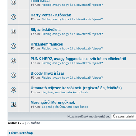
Tiifin írásai
Fórum:
Ficblog avagy hogy áll a következő fejezet?
Harry Potter - Krónikák
Fórum:
Ficblog avagy hogy áll a következő fejezet?
Sil, az őskövület...
Fórum:
Ficblog avagy hogy áll a következő fejezet?
Krizantem fanficjei
Fórum:
Ficblog avagy hogy áll a következő fejezet?
PUNK HERZ, avagy faggasd a szerzőt kétes előéletéről
Fórum:
Ficblog avagy hogy áll a következő fejezet?
Bloody Ilmyx írásai
Fórum:
Ficblog avagy hogy áll a következő fejezet?
Útmutató teljesen kezdőknek. (regisztrálás, feltöltés)
Fórum:
Segítség és útmutató kezdőknek
Merengőről Merengőknek
Fórum:
Segítség és útmutató kezdőknek
Hozzászólások megjelenítése:
Oldal:
1
/
1
[ 39 találat ]
Fórum kezdőlap