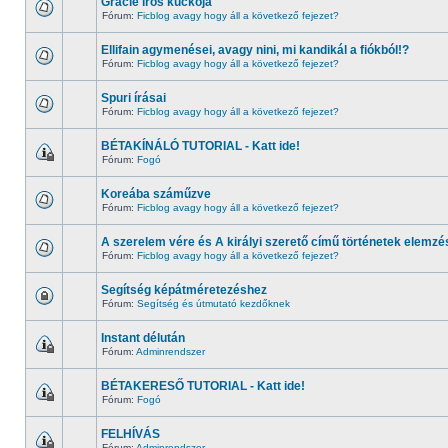
Gracie írós kuckója
Fórum:
Ficblog avagy hogy áll a következő fejezet?
Ellifain agymenései, avagy nini, mi kandikál a fiókból!?
Fórum:
Ficblog avagy hogy áll a következő fejezet?
Spuri írásai
Fórum:
Ficblog avagy hogy áll a következő fejezet?
BÉTAKÍNÁLÓ TUTORIAL - Katt ide!
Fórum:
Fogó
Koreába száműzve
Fórum:
Ficblog avagy hogy áll a következő fejezet?
A szerelem vére és A királyi szerető című történetek elemzé
Fórum:
Ficblog avagy hogy áll a következő fejezet?
Segítség képátméretezéshez
Fórum:
Segítség és útmutató kezdőknek
Instant délután
Fórum:
Adminrendszer
BÉTAKERESŐ TUTORIAL - Katt ide!
Fórum:
Fogó
FELHÍVÁS
Fórum:
Adminrendszer