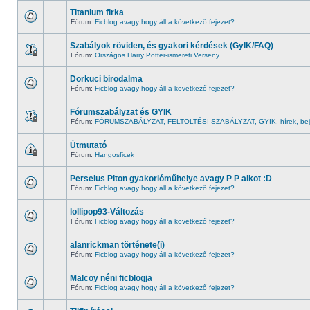
Titanium firka
Fórum:
Ficblog avagy hogy áll a következő fejezet?
Szabályok röviden, és gyakori kérdések (GyIK/FAQ)
Fórum:
Országos Harry Potter-ismereti Verseny
Dorkuci birodalma
Fórum:
Ficblog avagy hogy áll a következő fejezet?
Fórumszabályzat és GYIK
Fórum:
FÓRUMSZABÁLYZAT, FELTÖLTÉSI SZABÁLYZAT, GYIK, hírek, bej
Útmutató
Fórum:
Hangosficek
Perselus Piton gyakorlóműhelye avagy P P alkot :D
Fórum:
Ficblog avagy hogy áll a következő fejezet?
lollipop93-Változás
Fórum:
Ficblog avagy hogy áll a következő fejezet?
alanrickman története(i)
Fórum:
Ficblog avagy hogy áll a következő fejezet?
Malcoy néni ficblogja
Fórum:
Ficblog avagy hogy áll a következő fejezet?