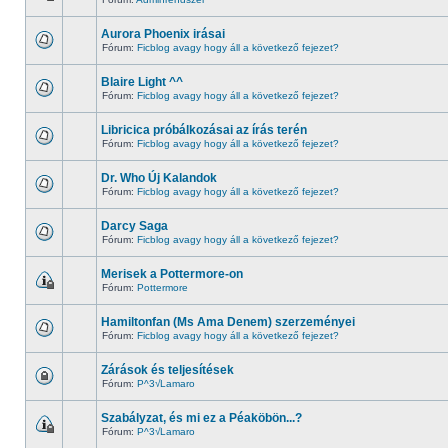
Aurora Phoenix irásai
Fórum:
Ficblog avagy hogy áll a következő fejezet?
Blaire Light ^^
Fórum:
Ficblog avagy hogy áll a következő fejezet?
Libricica próbálkozásai az írás terén
Fórum:
Ficblog avagy hogy áll a következő fejezet?
Dr. Who Új Kalandok
Fórum:
Ficblog avagy hogy áll a következő fejezet?
Darcy Saga
Fórum:
Ficblog avagy hogy áll a következő fejezet?
Merisek a Pottermore-on
Fórum:
Pottermore
Hamiltonfan (Ms Ama Denem) szerzeményei
Fórum:
Ficblog avagy hogy áll a következő fejezet?
Zárások és teljesítések
Fórum:
P^3√Lamaro
Szabályzat, és mi ez a Péaköbön...?
Fórum:
P^3√Lamaro