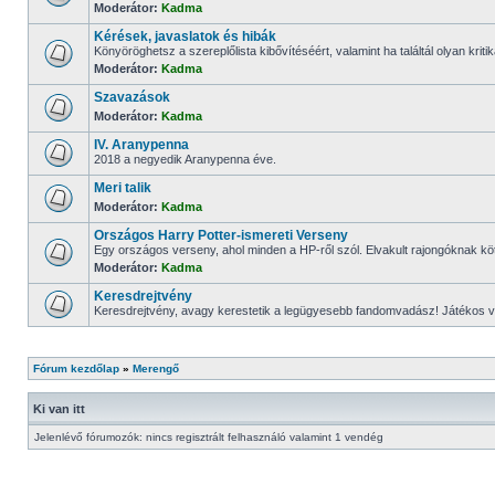
Moderátor:
Kadma
Kérések, javaslatok és hibák
Könyöröghetsz a szereplőlista kibővítéséért, valamint ha találtál olyan kritikát 
Moderátor:
Kadma
Szavazások
Moderátor:
Kadma
IV. Aranypenna
2018 a negyedik Aranypenna éve.
Meri talik
Moderátor:
Kadma
Országos Harry Potter-ismereti Verseny
Egy országos verseny, ahol minden a HP-ről szól. Elvakult rajongóknak kö
Moderátor:
Kadma
Keresdrejtvény
Keresdrejtvény, avagy kerestetik a legügyesebb fandomvadász! Játékos 
Fórum kezdőlap
»
Merengő
Ki van itt
Jelenlévő fórumozók: nincs regisztrált felhasználó valamint 1 vendég