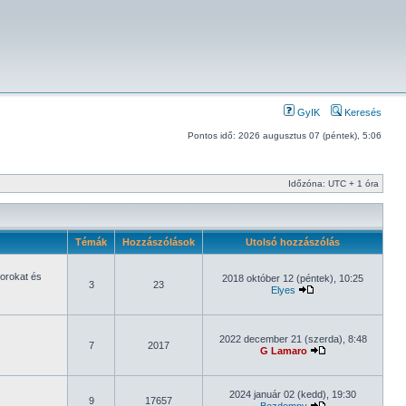
GyIK
Keresés
Pontos idő: 2026 augusztus 07 (péntek), 5:06
Időzóna: UTC + 1 óra
Témák
Hozzászólások
Utolsó hozzászólás
orokat és
2018 október 12 (péntek), 10:25
3
23
Elyes
2022 december 21 (szerda), 8:48
7
2017
G Lamaro
2024 január 02 (kedd), 19:30
9
17657