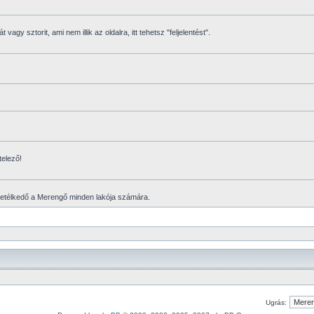
vagy sztorit, ami nem illik az oldalra, itt tehetsz "feljelentést".
telező!
vetélkedő a Merengő minden lakója számára.
Ugrás: