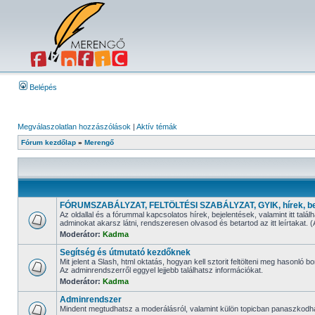
Belépés
Megválaszolatlan hozzászólások
|
Aktív témák
Fórum kezdőlap
»
Merengő
FÓRUMSZABÁLYZAT, FELTÖLTÉSI SZABÁLYZAT, GYIK, hírek, be
Az oldallal és a fórummal kapcsolatos hírek, bejelentések, valamint i
adminokat akarsz látni, rendszeresen olvasod és betartod az itt leírtaka
Moderátor:
Kadma
Segítség és útmutató kezdőknek
Mit jelent a Slash, html oktatás, hogyan kell sztorit feltölteni meg hasonló bo
Az adminrendszerről eggyel lejjebb találhatsz információkat.
Moderátor:
Kadma
Adminrendszer
Mindent megtudhatsz a moderálásról, valamint külön topicban panaszkodh