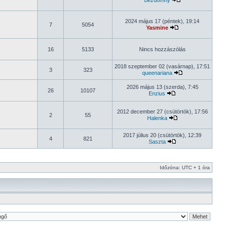
Bezdomny
2024 május 17 (péntek), 19:14
7
5054
Yasmine
16
5133
Nincs hozzászólás
2018 szeptember 02 (vasárnap), 17:51
3
323
queenariana
2026 május 13 (szerda), 7:45
26
10107
Enzius
2012 december 27 (csütörtök), 17:56
2
55
Halenka
2017 július 20 (csütörtök), 12:39
4
821
Saszta
Időzóna: UTC + 1 óra