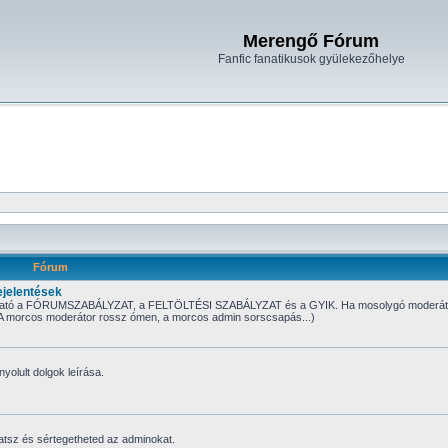
Merengő Fórum
Fanfic fanatikusok gyülekezőhelye
Fórum
jelentések
tt található a FÓRUMSZABÁLYZAT, a FELTÖLTÉSI SZABÁLYZAT és a GYIK. Ha mosolygó moderát
t. (A morcos moderátor rossz ómen, a morcos admin sorscsapás...)
nyolult dolgok leírása.
atsz és sértegetheted az adminokat.