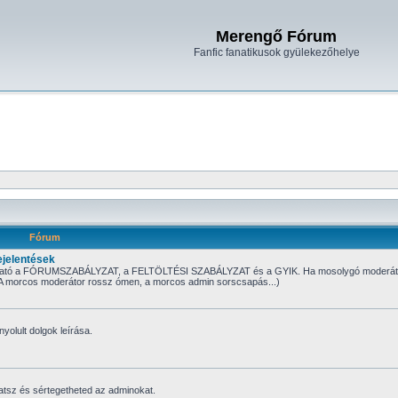
Merengő Fórum
Fanfic fanatikusok gyülekezőhelye
Fórum
jelentések
tt található a FÓRUMSZABÁLYZAT, a FELTÖLTÉSI SZABÁLYZAT és a GYIK. Ha mosolygó moderát
t. (A morcos moderátor rossz ómen, a morcos admin sorscsapás...)
nyolult dolgok leírása.
atsz és sértegetheted az adminokat.