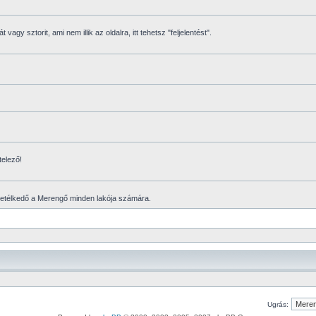
vagy sztorit, ami nem illik az oldalra, itt tehetsz "feljelentést".
telező!
vetélkedő a Merengő minden lakója számára.
Ugrás: