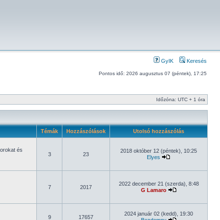
GyIK
Keresés
Pontos idő: 2026 augusztus 07 (péntek), 17:25
Időzóna: UTC + 1 óra
Témák
Hozzászólások
Utolsó hozzászólás
orokat és
2018 október 12 (péntek), 10:25
3
23
Elyes
2022 december 21 (szerda), 8:48
7
2017
G Lamaro
2024 január 02 (kedd), 19:30
9
17657