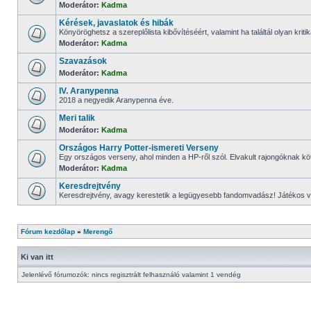
Moderátor:
Kadma
Kérések, javaslatok és hibák
Könyöröghetsz a szereplőlista kibővítéséért, valamint ha találtál olyan kritikát 
Moderátor:
Kadma
Szavazások
Moderátor:
Kadma
IV. Aranypenna
2018 a negyedik Aranypenna éve.
Meri talik
Moderátor:
Kadma
Országos Harry Potter-ismereti Verseny
Egy országos verseny, ahol minden a HP-ről szól. Elvakult rajongóknak kö
Moderátor:
Kadma
Keresdrejtvény
Keresdrejtvény, avagy kerestetik a legügyesebb fandomvadász! Játékos 
Fórum kezdőlap
»
Merengő
Ki van itt
Jelenlévő fórumozók: nincs regisztrált felhasználó valamint 1 vendég