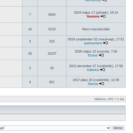
Bezdomny
2024 május 17 (péntek), 19:14
7
5054
Yasmine
16
5133
Nincs hozzászólás
2018 szeptember 02 (vasárnap), 17:51
3
323
queenariana
2026 május 13 (szerda), 7:45
26
10107
Enzius
2012 december 27 (csütörtök), 17:56
2
55
Halenka
2017 július 20 (csütörtök), 12:39
4
821
Saszta
Időzóna: UTC + 1 óra