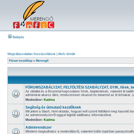
Belépés
Megválaszolatlan hozzászólások
|
Aktív témák
Fórum kezdőlap
»
Merengő
FÓRUMSZABÁLYZAT, FELTÖLTÉSI SZABÁLYZAT, GYIK, hírek, be
Az oldallal és a fórummal kapcsolatos hírek, bejelentések, valamint i
adminokat akarsz látni, rendszeresen olvasod és betartod az itt leírtaka
Moderátor:
Kadma
Segítség és útmutató kezdőknek
Mit jelent a Slash, html oktatás, hogyan kell sztorit feltölteni meg hasonló bo
Az adminrendszerről eggyel lejjebb találhatsz információkat.
Moderátor:
Kadma
Adminrendszer
Mindent megtudhatsz a moderálásról, valamint külön topicban panaszkodh