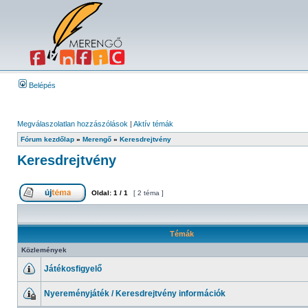
Belépés
Megválaszolatlan hozzászólások
|
Aktív témák
Fórum kezdőlap
»
Merengő
»
Keresdrejtvény
Keresdrejtvény
Oldal:
1
/
1
[ 2 téma ]
Témák
Közlemények
Játékosfigyelő
Nyereményjáték / Keresdrejtvény információk