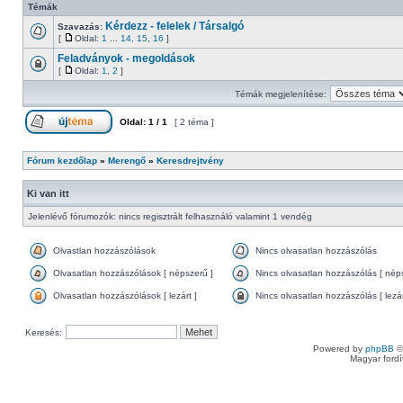
Témák
Kérdezz - felelek / Társalgó
Szavazás:
[
Oldal:
1
...
14
,
15
,
16
]
Feladványok - megoldások
[
Oldal:
1
,
2
]
Témák megjelenítése:
Oldal:
1
/
1
[ 2 téma ]
Fórum kezdőlap
»
Merengő
»
Keresdrejtvény
Ki van itt
Jelenlévő fórumozók: nincs regisztrált felhasználó valamint 1 vendég
Olvastlan hozzászólások
Nincs olvasatlan hozzászólás
Olvasatlan hozzászólások [ népszerű ]
Nincs olvasatlan hozzászólás [ nép
Olvasatlan hozzászólások [ lezárt ]
Nincs olvasatlan hozzászólás [ lezár
Keresés:
Powered by
phpBB
©
Magyar ford