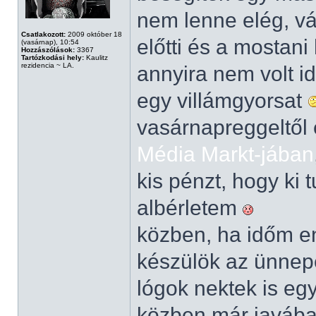
nem lenne elég, vá
Csatlakozott:
2009 október 18
előtti és a mostani
(vasárnap), 10:54
Hozzászólások:
3367
Tartózkodási hely:
Kaulitz
rezidencia ~ LA.
annyira nem volt i
egy villámgyorsat
vasárnapreggeltől 
Média Markt-jában
kis pénzt, hogy ki 
albérletem
közben, ha időm eng
készülök az ünnepe
lógok nektek is eg
közben már javában