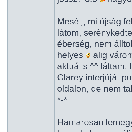
Mesélj, mi újság f
látom, serénykedte
éberség, nem állto
helyes
alig várom
aktuális ^^ láttam
Clarey interjúját 
oldalon, de nem ta
*-*
Hamarosan lemegy 