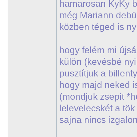
hamarosan KyKy bes
még Mariann debü
közben téged is n
hogy felém mi újsá
külön (kevésbé nyi
pusztítjuk a billen
hogy majd neked i
(mondjuk zsepit *
lelevelecskét a tö
sajna nincs izgal