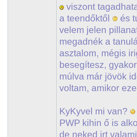
viszont tagadhata
a teendőktől
és t
velem jelen pillana
megadnék a tanul
asztalom, mégis ir
besegítesz, gyako
múlva már jövök i
voltam, amikor eze
KyKyvel mi van?
PWP kihin ő is alko
de neked irt vala