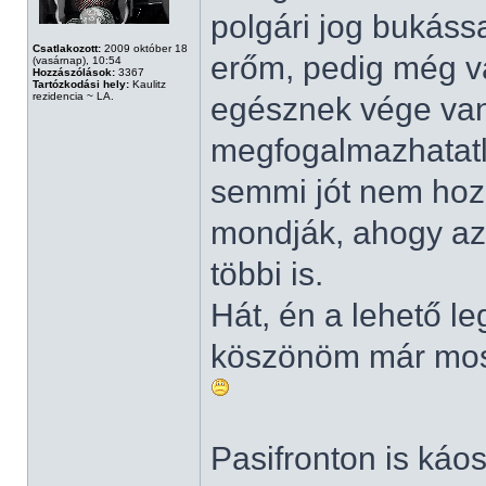
polgári jog bukáss
Csatlakozott:
2009 október 18
erőm, pedig még v
(vasárnap), 10:54
Hozzászólások:
3367
Tartózkodási hely:
Kaulitz
rezidencia ~ LA.
egésznek vége van
megfogalmazhatatl
semmi jót nem hoz
mondják, ahogy az 
többi is.
Hát, én a lehető l
köszönöm már most
Pasifronton is káo