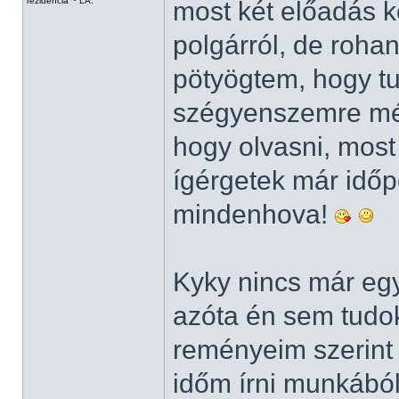
rezidencia ~ LA.
most két előadás k
polgárról, de rohan
pötyögtem, hogy t
szégyenszemre még
hogy olvasni, most
ígérgetek már idő
mindenhova!
Kyky nincs már egy 
azóta én sem tudok 
reményeim szerint
időm írni munkából