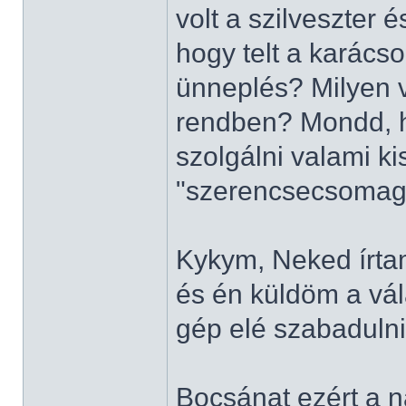
volt a szilveszter 
hogy telt a karác
ünneplés? Milyen v
rendben? Mondd, h
szolgálni valami k
"szerencsecsomag
Kykym, Neked írtam
és én küldöm a vál
gép elé szabadulni.
Bocsánat ezért a n