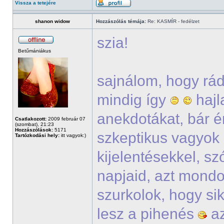
Vissza a tetejére
shanon widow
Hozzászólás témája:
Re: KASMÍR - fedélzet
szia!
Betűmániákus
sajnálom, hogy rád
mindig így
hajl
anekdotákat, bár én
Csatlakozott:
2009 február 07
(szombat), 21:23
Hozzászólások:
5171
szkeptikus vagyok 
Tartózkodási hely:
itt vagyok:)
kijelentésekkel, sz
napjaid, azt mondo
szurkolok, hogy si
lesz a pihenés
az