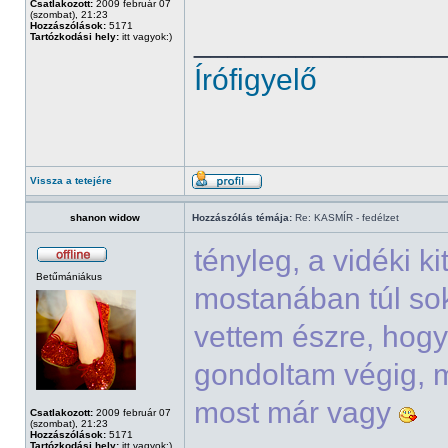
Csatlakozott:
2009 február 07
(szombat), 21:23
Hozzászólások:
5171
______________
Tartózkodási hely:
itt vagyok:)
Írófigyelő
Vissza a tetejére
shanon widow
Hozzászólás témája:
Re: KASMÍR - fedélzet
tényleg, a vidéki k
Betűmániákus
mostanában túl sok
vettem észre, hogy
gondoltam végig, m
most már vagy
Csatlakozott:
2009 február 07
(szombat), 21:23
Hozzászólások:
5171
Tartózkodási hely:
itt vagyok:)