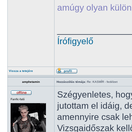
amúgy olyan külön
______________
Írófigyelő
Vissza a tetejére
amphetamin
Hozzászólás témája:
Re: KASMÍR - fedélzet
Szégyenletes, ho
Fanfic-faló
jutottam el idáig
amennyire csak leh
Vizsgaidőszak kell