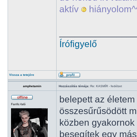
aktív
hiányolom^
______________
Írófigyelő
Vissza a tetejére
amphetamin
Hozzászólás témája:
Re: KASMÍR - fedélzet
belepett az élete
Fanfic-faló
összesűrűsödött mi
közben gyakornok 
besegítek egy más