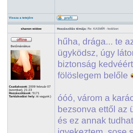
Vissza a tetejére
shanon widow
Hozzászólás témája:
Re: KASMÍR - fedélzet
hűha, drága... te 
Betűmániákus
ügyködsz, úgy lát
biztonság kedvéért
fölöslegem belőle
Csatlakozott:
2009 február 07
(szombat), 21:23
Hozzászólások:
5171
óóó, várom a kará
Tartózkodási hely:
itt vagyok:)
bezsonva ettől az 
és ez annak tudha
igyekeztem, sose s