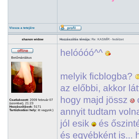
Vissza a tetejére
shanon widow
Hozzászólás témája:
Re: KASMÍR - fedélzet
helóóóó^^
Betűmániákus
melyik ficblogba?
az előbbi, akkor lá
hogy majd jössz
Csatlakozott:
2009 február 07
(szombat), 21:23
Hozzászólások:
5171
annyit tudtam voln
Tartózkodási hely:
itt vagyok:)
jól esik
és őszinté
és egyébként is...