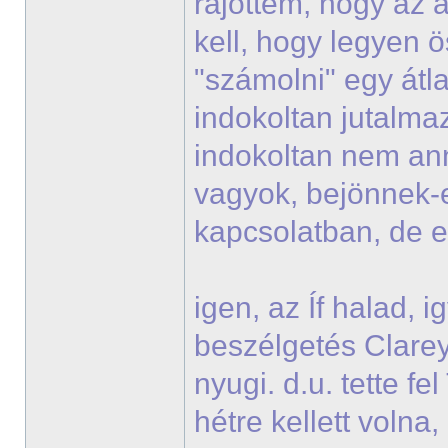
rájöttem, hogy az a
kell, hogy legyen ö
"számolni" egy átla
indokoltan jutalmaz
indokoltan nem ann
vagyok, bejönnek-
kapcsolatban, de 
igen, az Íf halad, 
beszélgetés Clareyje
nyugi. d.u. tette f
hétre kellett voln