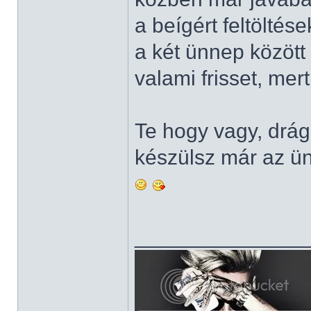
a beígért feltölté
a két ünnep közöt
valami frisset, mer
Te hogy vagy, dr
készülsz már az ü
______________