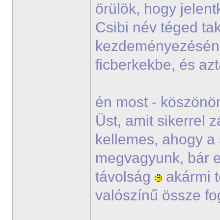
örülök, hogy jelen
Csibi név téged tak
kezdeményezésé
ficberkekbe, és a
én most - köszönöm
Üst, amit sikerrel
kellemes, ahogy a 
megvagyunk, bár e
távolság
akármi t
valószínű össze fo