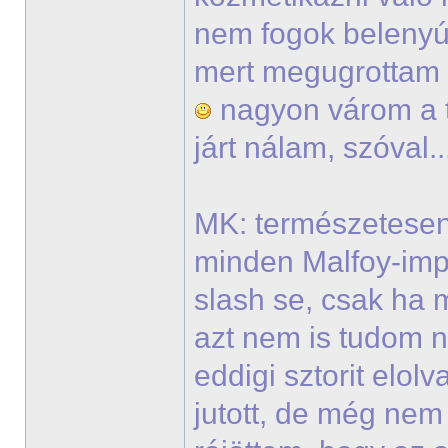
nem fogok belenyúl
mert megugrottam v
nagyon várom a t
járt nálam, szóval.
MK: természetesen
minden Malfoy-imp
slash se, csak ha 
azt nem is tudom 
eddigi sztorit elo
jutott, de még ne