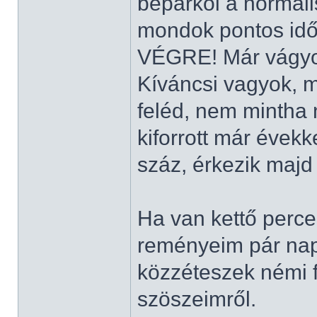
beparkol a normál
mondok pontos időt
VÉGRE! Már vágyo
Kíváncsi vagyok, m
feléd, nem mintha n
kiforrott már évekke
száz, érkezik maj
Ha van kettő perced
reményeim pár nap
közzéteszek némi f
szöszeimről.