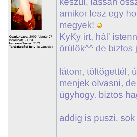
készül, lassan öss
amikor lesz egy h
megyek!
KyKy irt, hál' iste
Csatlakozott:
2009 február 07
(szombat), 21:23
Hozzászólások:
5171
örülök^^ de biztos 
Tartózkodási hely:
itt vagyok:)
látom, töltögettél,
menjek olvasni, de
úgyhogy. biztos h
addig is puszi, so