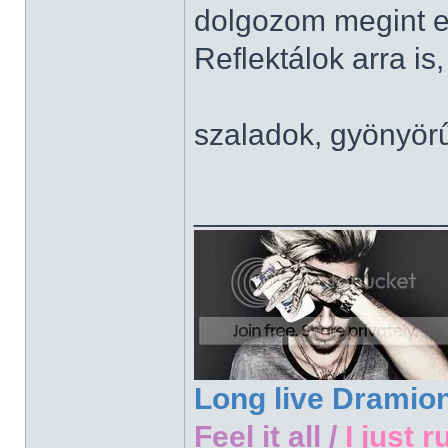
dolgozom megint e
Reflektálok arra is,
szaladok, gyönyör
______________
Long live Dramio
Feel it all /
I just r