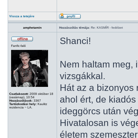
Vissza a tetejére
amphetamin
Hozzászólás témája:
Re: KASMÍR - fedélzet
Shanci!
Fanfic-faló
Nem haltam meg, i
vizsgákkal.
Hát az a bizonyos r
Csatlakozott:
2009 október 18
ahol ért, de kiadós
(vasárnap), 10:54
Hozzászólások:
3367
Tartózkodási hely:
Kaulitz
rezidencia ~ LA.
ideggörcs után vé
Hivatalosan is vég
életem szemesztere