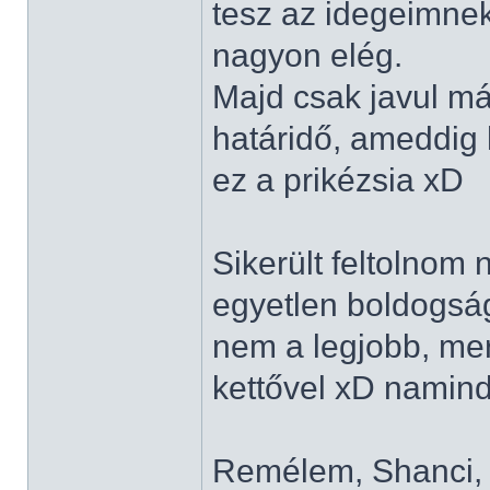
tesz az idegeimnek
nagyon elég.
Majd csak javul má
határidő, ameddig 
ez a prikézsia xD
Sikerült feltolnom 
egyetlen boldogságo
nem a legjobb, mert
kettővel xD namin
Remélem, Shanci, N