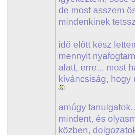
de most asszem ö
mindenkinek tets
idő előtt kész lett
mennyit nyafogtam 
alatt, erre... most
kíváncsiság, hogy 
amúgy tanulgatok..
mindent, és olyasmi
közben, dolgozato