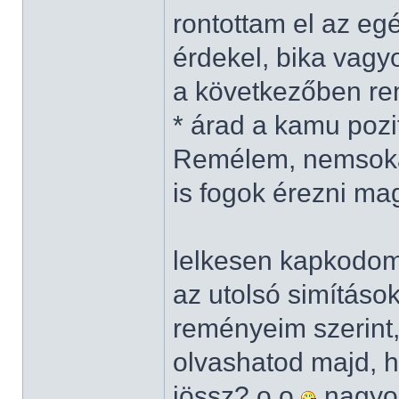
rontottam el az eg
érdekel, bika vag
a következőben rem
* árad a kamu pozit
Remélem, nemsokár
is fogok érezni m
lelkesen kapkodo
az utolsó simításo
reményeim szerint
olvashatod majd, ha
jössz? o.o
nagyon