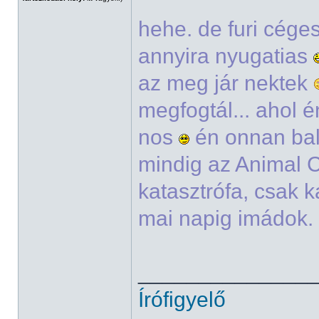
hehe. de furi cége
annyira nyugatias
az meg jár nektek
megfogtál... ahol é
nos
én onnan bal
mindig az Animal C
katasztrófa, csak k
mai napig imádok. 
______________
Írófigyelő