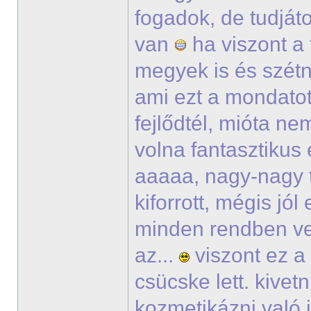
fogadok, de tudjáto
van
ha viszont a
megyek is és szétn
ami ezt a mondatot 
fejlődtél, mióta ne
volna fantasztikus é
aaaaa, nagy-nagy t
kiforrott, mégis jó
minden rendben ve
az...
viszont ez a
csücske lett. kive
kozmetikázni való i