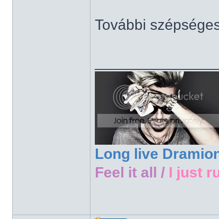
További szépsége
______________
Long live Dramio
Feel it all /
I just r