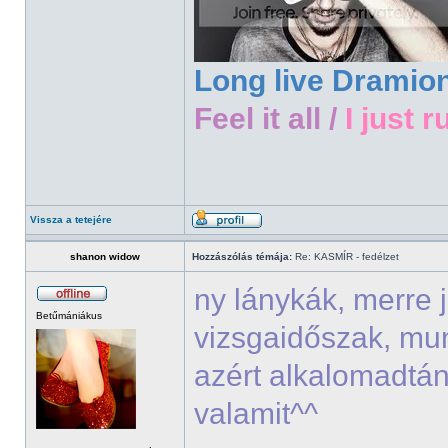
Long live Dramio
Feel it all /
I just r
Vissza a tetejére
shanon widow
Hozzászólás témája:
Re: KASMÍR - fedélzet
ny lánykák, merre 
Betűmániákus
vizsgaidőszak, mu
azért alkalomadtán
valamit^^