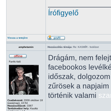
______________
Írófigyelő
Vissza a tetejére
amphetamin
Hozzászólás témája:
Re: KASMÍR - fedélzet
Drágám, nem felejt
Fanfic-faló
facebookos levélké
időszak, dolgozom 
zűrösek a napjaim
történik valami
sza
Csatlakozott:
2009 október 18
(vasárnap), 10:54
Hozzászólások:
3367
Tartózkodási hely:
Kaulitz