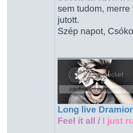
sem tudom, merre 
jutott.
Szép napot, Csóko
______________
Long live Dramio
Feel it all /
I just r