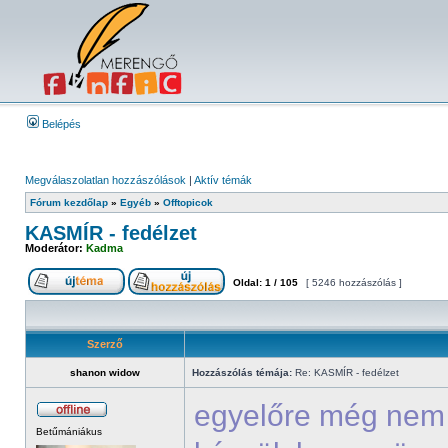
Belépés
Megválaszolatlan hozzászólások
|
Aktív témák
Fórum kezdőlap
»
Egyéb
»
Offtopicok
KASMÍR - fedélzet
Moderátor:
Kadma
Oldal:
1
/
105
[ 5246 hozzászólás ]
Szerző
shanon widow
Hozzászólás témája:
Re: KASMÍR - fedélzet
egyelőre még nem 
Betűmániákus