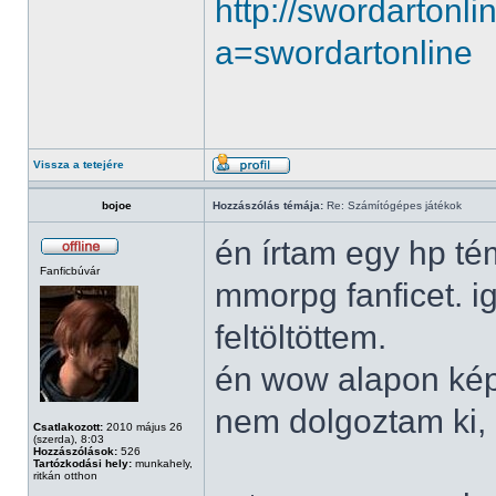
http://swordartonl
a=swordartonline
Vissza a tetejére
bojoe
Hozzászólás témája:
Re: Számítógépes játékok
én írtam egy hp té
Fanficbúvár
mmorpg fanficet. i
feltöltöttem.
én wow alapon képz
nem dolgoztam ki, c
Csatlakozott:
2010 május 26
(szerda), 8:03
Hozzászólások:
526
Tartózkodási hely:
munkahely,
ritkán otthon