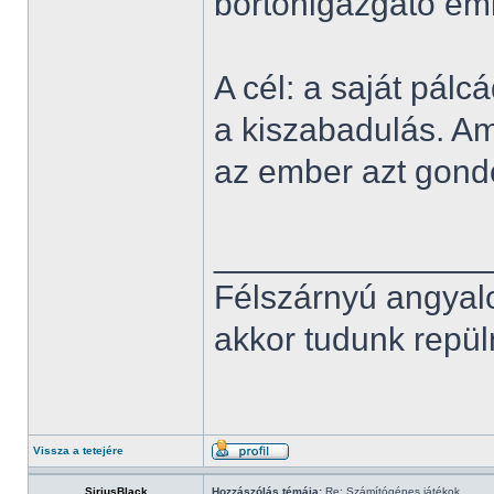
börtönigazgató eml
A cél: a saját pál
a kiszabadulás. Am
az ember azt gond
______________
Félszárnyú angyal
akkor tudunk repüln
Vissza a tetejére
SiriusBlack
Hozzászólás témája:
Re: Számítógépes játékok