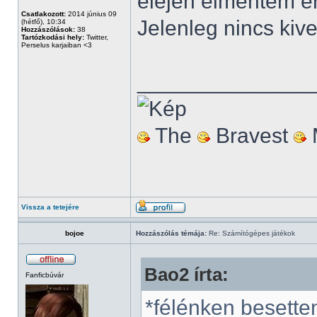
elején elmentem er
Csatlakozott:
2014 június 09
Jelenleg nincs kive
(hétfő), 10:34
Hozzászólások:
38
Tartózkodási hely:
Twitter,
Perselus karjaiban <3
______________
The
Bravest
Vissza a tetejére
bojoe
Hozzászólás témája:
Re: Számítógépes játékok
Bao2 írta:
Fanficbúvár
*félénken besette