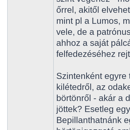
őrrel, akitől elveh
mint pl a Lumos, m
vele, de a patrón
ahhoz a saját pálc
felfedezéséhez re
Szintenként egyre t
kilétedről, az odak
börtönről - akár a
jöttek? Esetleg egy
Bepillanthatnánk e