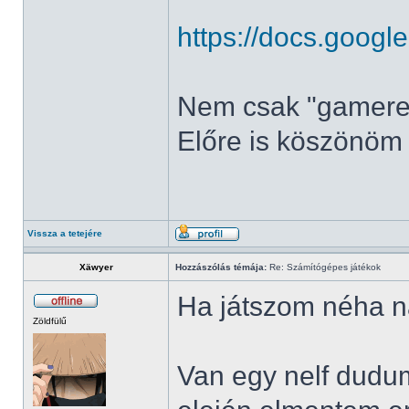
https://docs.googl
Nem csak "gamere
Előre is köszönöm
Vissza a tetejére
Xäwyer
Hozzászólás témája:
Re: Számítógépes játékok
Ha játszom néha na
Zöldfülű
Van egy nelf dudum