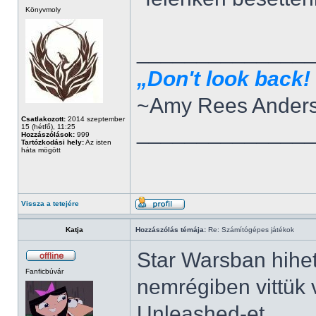
Könyvmoly
______________
„Don't look back! 
~Amy Rees Ander
Csatlakozott:
2014 szeptember
______________
15 (hétfő), 11:25
Hozzászólások:
999
Tartózkodási hely:
Az isten
háta mögött
Vissza a tetejére
Katja
Hozzászólás témája:
Re: Számítógépes játékok
Star Warsban hihet
Fanficbúvár
nemrégiben vittük
Unleashed-et.