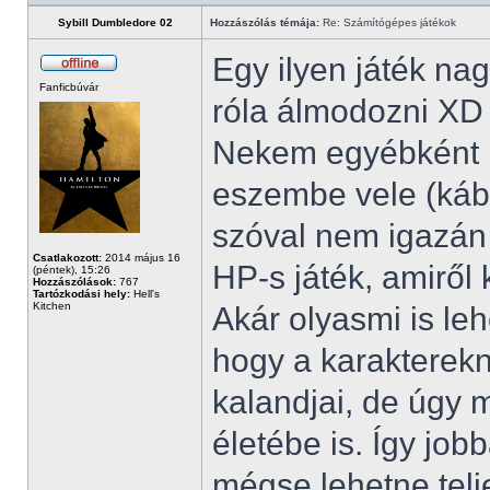
Sybill Dumbledore 02
Hozzászólás témája:
Re: Számítógépes játékok
Egy ilyen játék na
Fanficbúvár
róla álmodozni XD
Nekem egyébként ki
eszembe vele (kábé
szóval nem igazán
Csatlakozott:
2014 május 16
HP-s játék, amiről
(péntek), 15:26
Hozzászólások:
767
Tartózkodási hely:
Hell's
Kitchen
Akár olyasmi is lehe
hogy a karakterekn
kalandjai, de úgy 
életébe is. Így jo
mégse lehetne telj