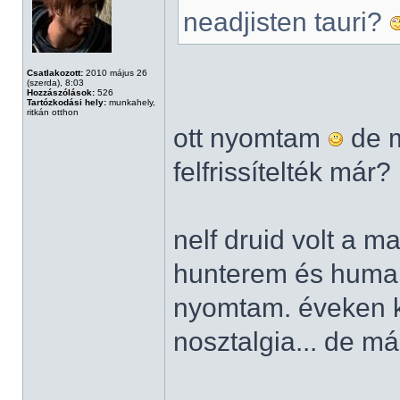
neadjisten tauri?
Csatlakozott:
2010 május 26
(szerda), 8:03
Hozzászólások:
526
Tartózkodási hely:
munkahely,
ritkán otthon
ott nyomtam
de m
felfrissítelték már?
nelf druid volt a ma
hunterem és human
nyomtam. éveken ke
nosztalgia... de már