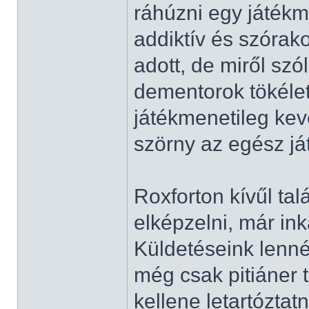
ráhúzni egy játékm
addiktív és szórak
adott, de miről sz
dementorok tökélet
játékmenetileg ke
szörny az egész ját
Roxforton kívűl ta
elképzelni, már in
Küldetéseink lenn
még csak pitiáner t
kellene letartózta