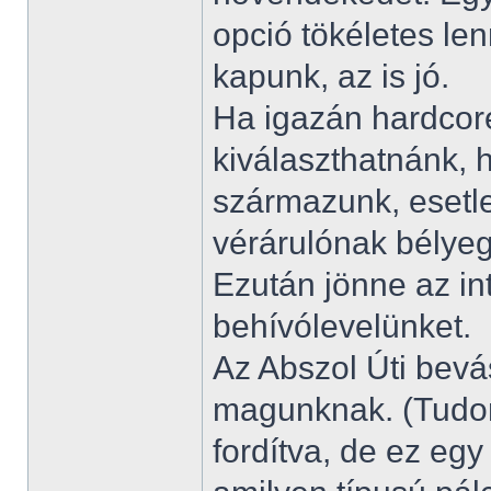
opció tökéletes le
kapunk, az is jó.
Ha igazán hardcore
kiválaszthatnánk,
származunk, esetl
vérárulónak bélye
Ezután jönne az in
behívólevelünket.
Az Abszol Úti bevá
magunknak. (Tudom
fordítva, de ez egy