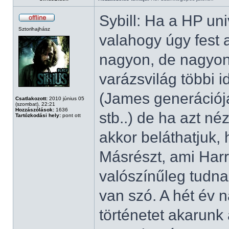
Sybill: Ha a HP un
Sztorihajhász
valahogy úgy fest 
nagyon, de nagyon 
varázsvilág többi 
(James generációja
Csatlakozott:
2010 június 05
(szombat), 22:21
Hozzászólások:
1636
stb..) de ha azt n
Tartózkodási hely:
pont ott
akkor beláthatjuk,
Másrészt, ami Harr
valószínűleg tudna
van szó. A hét év 
történetet akarunk 