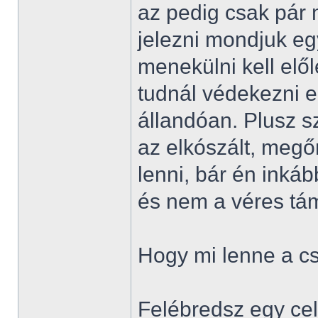
az pedig csak pár 
jelezni mondjuk eg
menekülni kell elől
tudnál védekezni e
állandóan. Plusz s
az elkószált, megőr
lenni, bár én inká
és nem a véres tá
Hogy mi lenne a 
Felébredsz egy ce