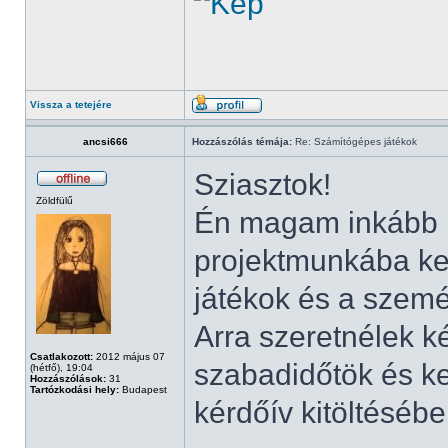
Vissza a tetejére
ancsi666
Hozzászólás témája:
Re: Számítógépes játékok
Sziasztok!
Zöldfülű
Én magam inkább í
projektmunkába k
játékok és a szemé
Arra szeretnélek k
Csatlakozott:
2012 május 07
szabadidőtök és k
(hétfő), 19:04
Hozzászólások:
31
Tartózkodási hely:
Budapest
kérdőív kitöltéséb