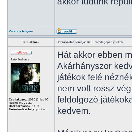
akkor tudunk repüln
Vissza a tetejére
SiriusBlack
Hozzászólás témája:
Re: Számítógépes játékok
Hát akkor ebben m
Sztorihajhász
Akárhányszor kedv
játékok felé nézn
nem volt rossz vég
feldolgozó játéko
Csatlakozott:
2010 június 05
(szombat), 22:21
Hozzászólások:
1636
kedvem.
Tartózkodási hely:
pont ott