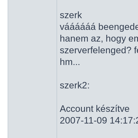
szerk
váááááá beengedet
hanem az, hogy em
szerverfelenged? f
hm...
szerk2:
Account készítve
2007-11-09 14:17: