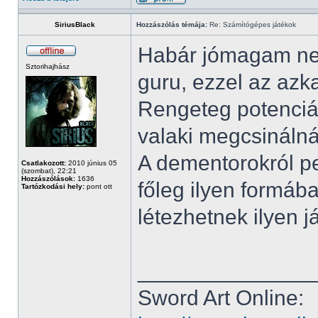
SiriusBlack
Hozzászólás témája:
Re: Számítógépes játékok
Habár jómagam nem
Sztorihajhász
guru, ezzel az azk
Rengeteg potenciál
valaki megcsinálná
A dementorokról p
Csatlakozott:
2010 június 05
(szombat), 22:21
Hozzászólások:
1636
főleg ilyen formába
Tartózkodási hely:
pont ott
létezhetnek ilyen 
______________
Sword Art Online: