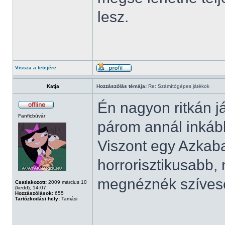
lesz.
Vissza a tetejére
Katja
Hozzászólás témája:
Re: Számítógépes játékok
Én nagyon ritkán j
Fanficbúvár
párom annál inkáb
Viszont egy Azkaba
horrorisztikusabb,
megnéznék szíves
Csatlakozott:
2009 március 10
(kedd), 14:07
Hozzászólások:
655
Tartózkodási hely:
Tamási
______________