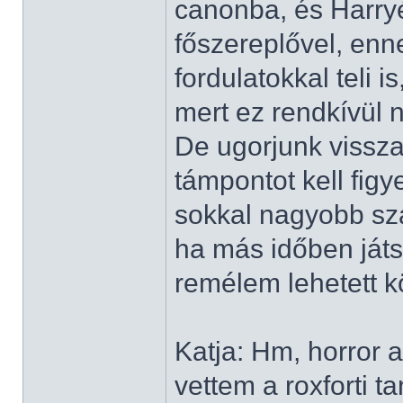
canonba, és Harry
főszereplővel, enn
fordulatokkal teli i
mert ez rendkívül 
De ugorjunk vissza
támpontot kell figy
sokkal nagyobb sz
ha más időben játs
remélem lehetett k
Katja: Hm, horror
vettem a roxforti t