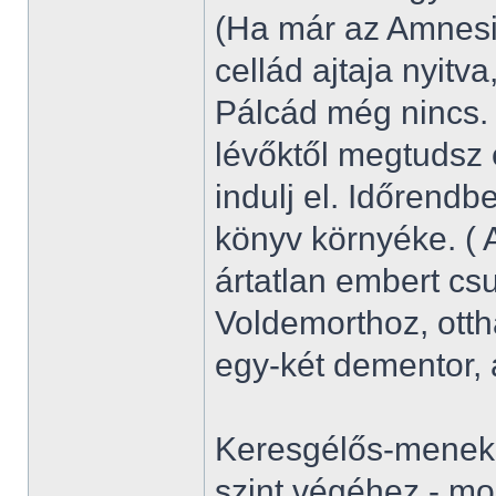
(Ha már az Amnesiá
cellád ajtaja nyitva
Pálcád még nincs.
lévőktől megtudsz 
indulj el. Időrend
könyv környéke. ( 
ártatlan embert csu
Voldemorthoz, ott
egy-két dementor, a
Keresgélős-menekül
szint végéhez - mon