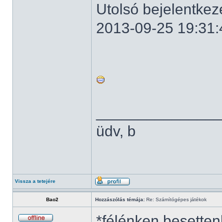
Utolsó bejelentkez
2013-09-25 19:31:
______________
üdv, b
Vissza a tetejére
Bao2
Hozzászólás témája:
Re: Számítógépes játékok
*félénken besetten