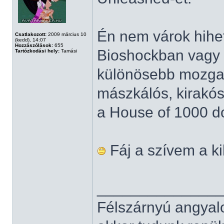
Én nem várok hihet
Csatlakozott:
2009 március 10
(kedd), 14:07
Hozzászólások:
655
Bioshockban vagy 
Tartózkodási hely:
Tamási
különösebb mozga
mászkálós, kirakós
a House of 1000 do
Fáj a szívem a ki
______________
Félszárnyú angyal