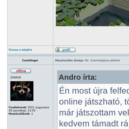
Vissza a tetejére
Cashilinger
Hozzászólás témája:
Re: Számítógépes játékok
Andro írta:
Zöldfülű
Én most újra felf
online játszható,
Csatlakozott:
2021 augusztus
már játszottam vel
28 (szombat), 14:53
Hozzászólások:
1
kedvem támadt rá