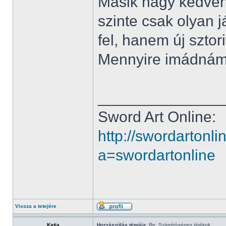
Másik nagy kedven
szinte csak olyan 
fel, hanem új sztor
Mennyire imádnám h
______________
Sword Art Online:
http://swordartonl
a=swordartonline
Vissza a tetejére
Katja
Hozzászólás témája:
Re: Számítógépes játékok