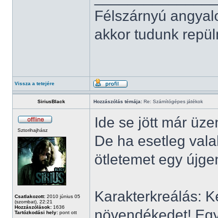
Félszárnyú angyal
akkor tudunk repüln
Vissza a tetejére
SiriusBlack
Hozzászólás témája:
Re: Számítógépes játékok
Ide se jött már üzen
Sztorihajhász
De ha esetleg vala
ötletemet egy újgen
Karakterkreálás: Ké
Csatlakozott:
2010 június 05
(szombat), 22:21
Hozzászólások:
1636
növendékedet! Egy 
Tartózkodási hely:
pont ott