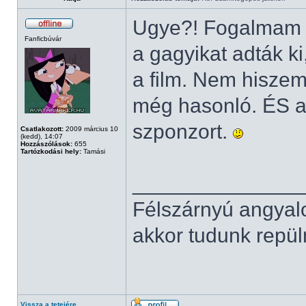
Ugye?! Fogalmam s
Fanficbúvár
a gagyikat adták k
a film. Nem hiszem
még hasonló. ÉS a
szponzort.
Csatlakozott:
2009 március 10
(kedd), 14:07
Hozzászólások:
655
Tartózkodási hely:
Tamási
______________
Félszárnyú angyal
akkor tudunk repüln
Vissza a tetejére