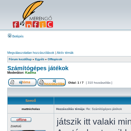
Belépés
Megválaszolatlan hozzászólások
|
Aktív témák
Fórum kezdőlap
»
Egyéb
»
Offtopicok
Számítógépes játékok
Moderátor:
Kadma
Oldal:
1
/
7
[ 310 hozzászólás ]
Szerző
mattnicholas
Hozzászólás témája:
Re: Számítógépes játékok
játszik itt valaki m
Zöldfülű