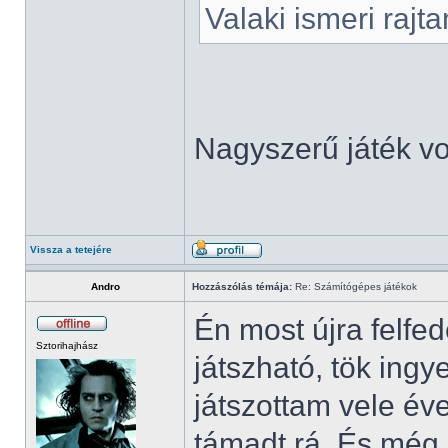
Valaki ismeri rajt
Nagyszerű játék vol
Vissza a tetejére
Andro
Hozzászólás témája:
Re: Számítógépes játékok
Én most újra felfe
Sztorihajhász
játszható, tök in
játszottam vele év
támadt rá. És még