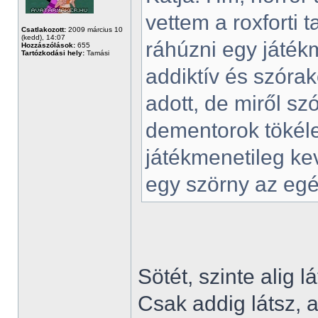
vettem a roxforti 
Csatlakozott:
2009 március 10
(kedd), 14:07
ráhúzni egy játék
Hozzászólások:
655
Tartózkodási hely:
Tamási
addiktív és szóra
adott, de miről s
dementorok tökéle
játékmenetileg ke
egy szörny az egés
Sötét, szinte alig 
Csak addig látsz,