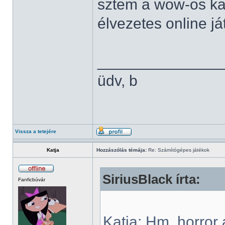
sztem a wow-os ka
élvezetes online já
______________
üdv, b
Vissza a tetejére
Katja
Hozzászólás témája:
Re: Számítógépes játékok
SiriusBlack írta:
Fanficbúvár
Katja: Hm, horror