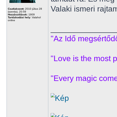
Valaki ismeri rajta
Csatlakozott:
2010 július 28
(szerda), 20:59
Hozzászólások:
1909
Tartózkodási hely:
Valahol
online
______________
"Az Idő megsértődöt
"Love is the most p
"Every magic comes