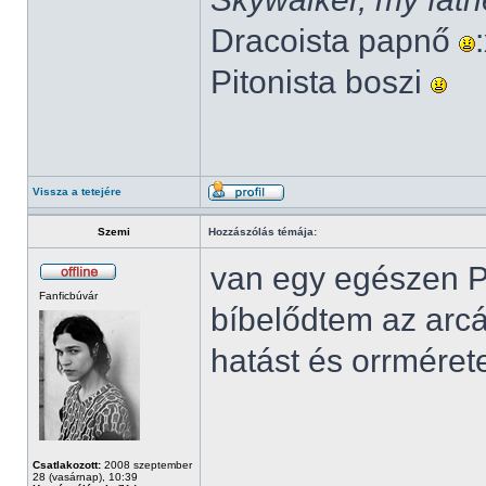
Dracoista papnő
Pitonista boszi
Vissza a tetejére
Szemi
Hozzászólás témája:
van egy egészen Pi
Fanficbúvár
bíbelődtem az arcá
hatást és orrméret
Csatlakozott:
2008 szeptember
28 (vasárnap), 10:39