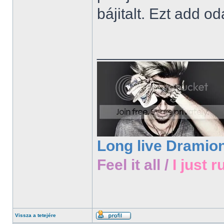
bájitalt. Ezt add o
______________
Long live Dramio
Feel it all /
I just r
Vissza a tetejére