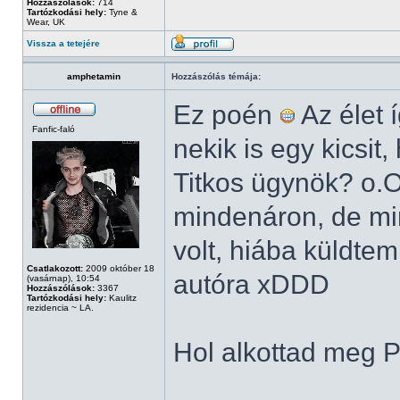
Hozzászólások:
714
Tartózkodási hely:
Tyne &
Wear, UK
Vissza a tetejére
amphetamin
Hozzászólás témája:
Ez poén
Az élet 
Fanfic-faló
nekik is egy kicsit
Titkos ügynök? o.O
mindenáron, de min
volt, hiába küldtem
Csatlakozott:
2009 október 18
autóra xDDD
(vasárnap), 10:54
Hozzászólások:
3367
Tartózkodási hely:
Kaulitz
rezidencia ~ LA.
Hol alkottad meg P