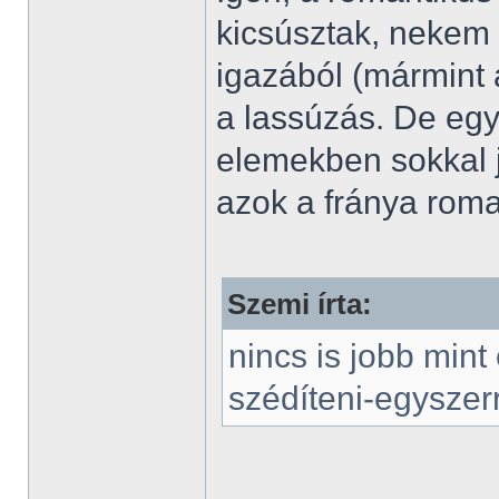
kicsúsztak, nekem
igazából (mármint
a lassúzás. De eg
elemekben sokkal 
azok a fránya roma
Szemi írta:
nincs is jobb mint
szédíteni-egyszerr