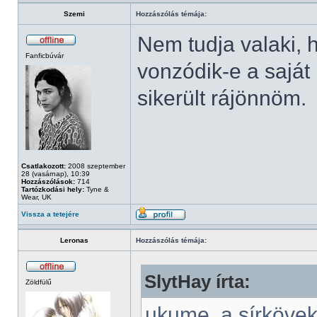
Szemi
Hozzászólás témája:
Nem tudja valaki, 
Fanficbúvár
vonzódik-e a saját
sikerült rájönnöm.
Csatlakozott:
2008 szeptember
28 (vasárnap), 10:39
Hozzászólások:
714
Tartózkodási hely:
Tyne &
Wear, UK
Vissza a tetejére
Leronas
Hozzászólás témája:
SlytHay írta:
Zöldfülű
ukume, a sírkövek