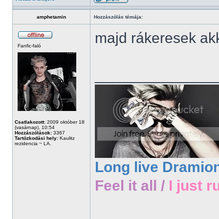
amphetamin
Hozzászólás témája:
majd rákeresek akk
Fanfic-faló
______________
Csatlakozott:
2009 október 18
(vasárnap), 10:54
Hozzászólások:
3367
Tartózkodási hely:
Kaulitz
rezidencia ~ LA.
Long live Dramio
Feel it all /
I just r