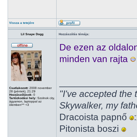
Vissza a tetejére
Lil Snape Dogg
Hozzászólás témája:
De ezen az oldalo
minden van rajta
______________
Csatlakozott:
2008 november
"I've accepted the
28 (péntek), 21:29
Hozzászólások:
0
Tartózkodási hely:
Szolnok city,
ágyamon, laptoppal az
Skywalker, my fath
ölemben^^ <3
Dracoista papnő
Pitonista boszi