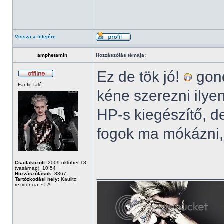
Vissza a tetejére
amphetamin
Hozzászólás témája:
Ez de tök jó!
gond
Fanfic-faló
kéne szerezni ilye
HP-s kiegészítő, de
fogok ma mókázni, 
Csatlakozott:
2009 október 18
______________
(vasárnap), 10:54
Hozzászólások:
3367
Tartózkodási hely:
Kaulitz
rezidencia ~ LA.