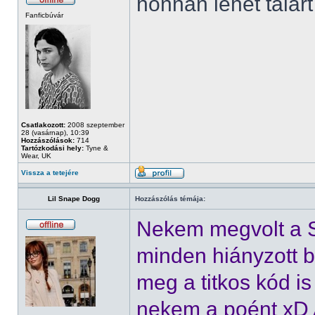
honnan lehet talár
Fanficbúvár
Csatlakozott:
2008 szeptember
28 (vasárnap), 10:39
Hozzászólások:
714
Tartózkodási hely:
Tyne &
Wear, UK
Vissza a tetejére
Lil Snape Dogg
Hozzászólás témája:
Nekem megvolt a 
minden hiányzott 
meg a titkos kód is 
nekem a poént xD A