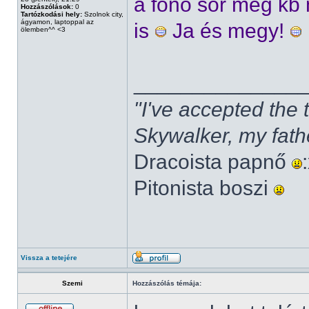
a fonó sor meg kb
Hozzászólások:
0
Tartózkodási hely:
Szolnok city,
ágyamon, laptoppal az
is
Ja és megy!
ölemben^^ <3
______________
"I've accepted the
Skywalker, my fath
Dracoista papnő
Pitonista boszi
Vissza a tetejére
Szemi
Hozzászólás témája: