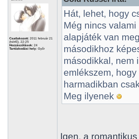
Hát, lehet, hogy c
Még nincs valami 
alapjáték van meg
Csatlakozott:
2011 február 21
(hétfő), 22:25
Hozzászólások:
24
másodikhoz képest
Tartózkodási hely:
Győr
másodikkal, nem 
emlékszem, hogy 
harmadikban csak
Meg ilyenek
Igen, a romantiku