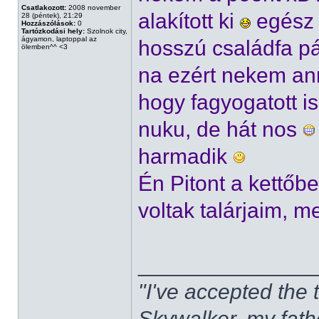
Csatlakozott:
2008 november
alakított ki
egész 
28 (péntek), 21:29
Hozzászólások:
0
Tartózkodási hely:
Szolnok city,
ágyamon, laptoppal az
hosszú családfa pá
ölemben^^ <3
na ezért nekem ann
hogy fagyogatott i
nuku, de hát nos
harmadik
Én Pitont a kettőb
voltak talárjaim, 
______________
"I've accepted the
Skywalker, my fath