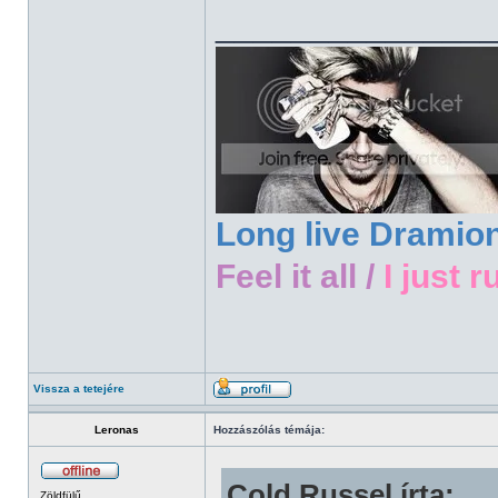
______________
Long live Dramio
Feel it all /
I just r
Vissza a tetejére
Leronas
Hozzászólás témája:
Cold Russel írta:
Zöldfülű