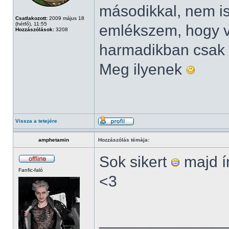
másodikkal, nem i
Csatlakozott:
2009 május 18
(hétfő), 11:55
emlékszem, hogy v
Hozzászólások:
3208
harmadikban csak 
Meg ilyenek
Vissza a tetejére
amphetamin
Hozzászólás témája:
Sok sikert
majd ír
Fanfic-faló
<3
______________