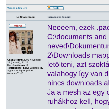
Vissza a tetejére
Lil Snape Dogg
Hozzászólás témája:
Neeeem, ezek .pack
C:\documents and s
neved\Dokumentum
2\Downloads mappáb
Csatlakozott:
2008 november
letölteni, azt szokt
28 (péntek), 21:29
Hozzászólások:
0
Tartózkodási hely:
Szolnok city,
ágyamon, laptoppal az
valahogy így van
ölemben^^ <3
nincs downloads ak
Ja a mesh az egy o
ruhákhoz kell, hog