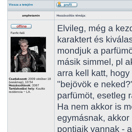
Vissza a tetejére
amphetamin
Hozzászólás témája:
Elvileg, még a kez
Fanfic-faló
karaktert és kivál
mondjuk a parfümöt
másik simmel, pl a
arra kell katt, hog
Csatlakozott:
2009 október 18
"bejövök e neked?
(vasárnap), 10:54
Hozzászólások:
3367
Tartózkodási hely:
Kaulitz
rezidencia ~ LA.
parfümöt, esetleg 
Ha nem akkor is me
egymásnak, akkor is
pontjaik vannak - 