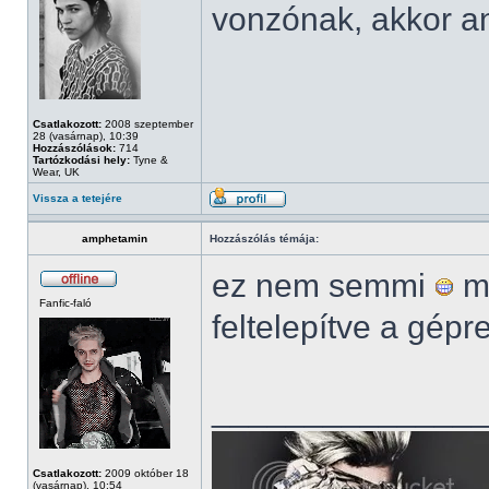
vonzónak, akkor a
Csatlakozott:
2008 szeptember
28 (vasárnap), 10:39
Hozzászólások:
714
Tartózkodási hely:
Tyne &
Wear, UK
Vissza a tetejére
amphetamin
Hozzászólás témája:
ez nem semmi
mé
Fanfic-faló
feltelepítve a gépr
______________
Csatlakozott:
2009 október 18
(vasárnap), 10:54