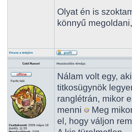
Olyat én is szokt
könnyű megoldani,
Vissza a tetejére
Cold Russel
Hozzászólás témája:
Nálam volt egy, ak
Fanfic-faló
titkosügynök legye
ranglétrán, mikor e
menni
Meg mikor 
el, hogy váljon rem
Csatlakozott:
2009 május 18
(hétfő), 11:55
Hozzászólások:
3208