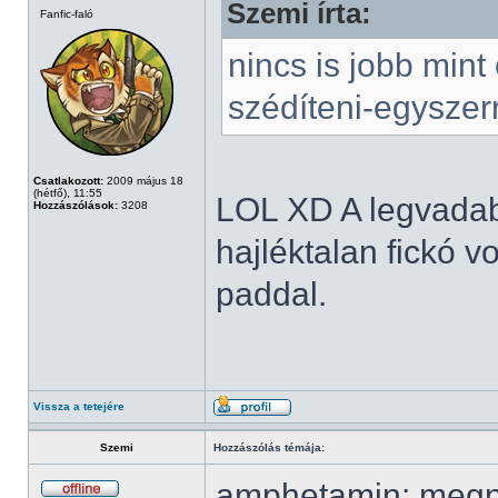
Szemi írta:
Fanfic-faló
nincs is jobb mint
szédíteni-egyszerr
Csatlakozott:
2009 május 18
(hétfő), 11:55
LOL XD A legvadab
Hozzászólások:
3208
hajléktalan fickó v
paddal.
Vissza a tetejére
Szemi
Hozzászólás témája:
amphetamin: megn