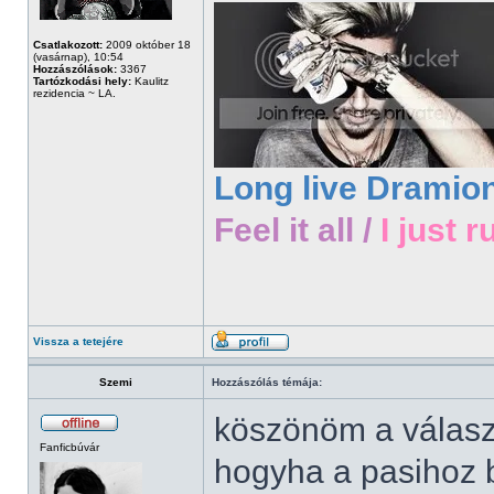
Csatlakozott:
2009 október 18
(vasárnap), 10:54
Hozzászólások:
3367
Tartózkodási hely:
Kaulitz
rezidencia ~ LA.
Long live Dramio
Feel it all /
I just r
Vissza a tetejére
Szemi
Hozzászólás témája:
köszönöm a válas
Fanficbúvár
hogyha a pasihoz be