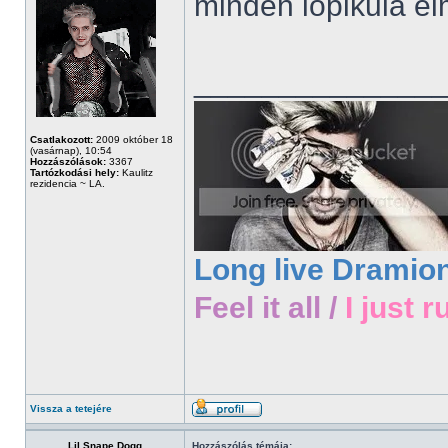
minden lópikula el
______________
Csatlakozott:
2009 október 18
(vasárnap), 10:54
Hozzászólások:
3367
Tartózkodási hely:
Kaulitz
rezidencia ~ LA.
Long live Dramio
Feel it all /
I just r
Vissza a tetejére
Lil Snape Dogg
Hozzászólás témája: