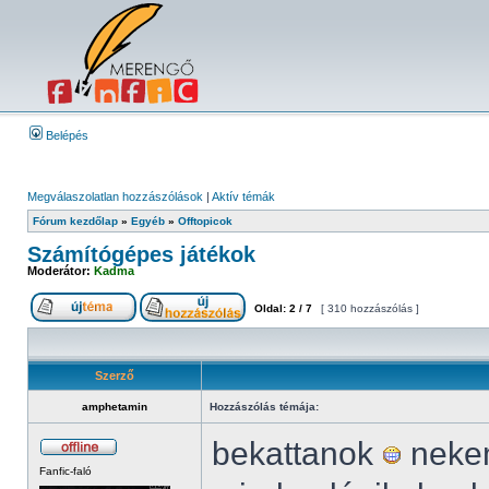
Belépés
Megválaszolatlan hozzászólások
|
Aktív témák
Fórum kezdőlap
»
Egyéb
»
Offtopicok
Számítógépes játékok
Moderátor:
Kadma
Oldal:
2
/
7
[ 310 hozzászólás ]
Szerző
amphetamin
Hozzászólás témája:
bekattanok
nekem
Fanfic-faló