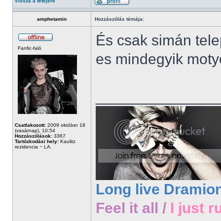
Vissza a tetejére
amphetamin
Hozzászólás témája:
És csak simán tele
Fanfic-faló
es mindegyik moty
______________
Csatlakozott:
2009 október 18
(vasárnap), 10:54
Hozzászólások:
3367
Tartózkodási hely:
Kaulitz
rezidencia ~ LA.
Long live Dramio
Feel it all /
I just r