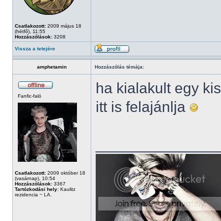
Csatlakozott:
2009 május 18
(hétfő), 11:55
Hozzászólások:
3208
Vissza a tetejére
amphetamin
Hozzászólás témája:
ha kialakult egy ki
Fanfic-faló
itt is felajánlja
______________
Csatlakozott:
2009 október 18
(vasárnap), 10:54
Hozzászólások:
3367
Tartózkodási hely:
Kaulitz
rezidencia ~ LA.