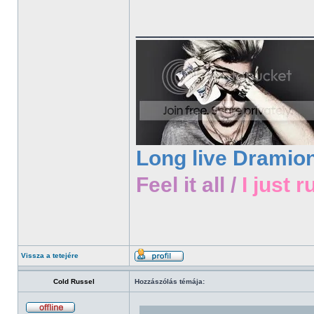
______________
Long live Dramio
Feel it all /
I just r
Vissza a tetejére
Cold Russel
Hozzászólás témája: