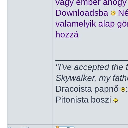
vagy ember ahogy ke
Downloadsba
Né
valamelyik alap gö
hozzá
______________
"I've accepted the
Skywalker, my fath
Dracoista papnő
Pitonista boszi