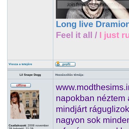
Long live Dramio
Feel it all /
I just r
Vissza a tetejére
Lil Snape Dogg
Hozzászólás témája:
www.modthesims.inf
napokban néztem 
mindjárt ráguglizo
nagyon sok minden 
Csatlakozott:
2008 november
28 (péntek), 21:29