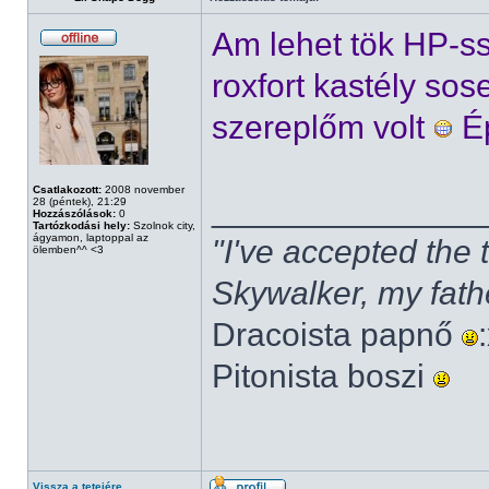
Am lehet tök HP-s
roxfort kastély sos
szereplőm volt
Ép
Csatlakozott:
2008 november
______________
28 (péntek), 21:29
Hozzászólások:
0
Tartózkodási hely:
Szolnok city,
ágyamon, laptoppal az
"I've accepted the
ölemben^^ <3
Skywalker, my fath
Dracoista papnő
Pitonista boszi
Vissza a tetejére