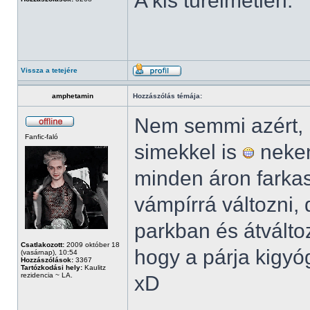
A kis türelmetlen.
Vissza a tetejére
amphetamin
Hozzászólás témája:
Nem semmi azért, 
Fanfic-faló
simekkel is
nekem
minden áron farkas
vámpírrá változni,
parkban és átváltoz
Csatlakozott:
2009 október 18
hogy a párja kigyó
(vasárnap), 10:54
Hozzászólások:
3367
Tartózkodási hely:
Kaulitz
rezidencia ~ LA.
xD