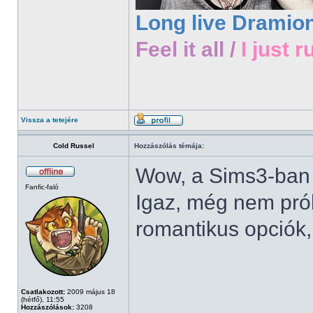
Long live Dramio
Feel it all /
I just r
Vissza a tetejére
Cold Russel
Hozzászólás témája:
Wow, a Sims3-ban 
Fanfic-faló
Igaz, még nem prób
romantikus opciók
Csatlakozott:
2009 május 18
(hétfő), 11:55
Hozzászólások:
3208