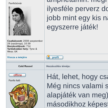
Fanficbúvár
ilyesféle perverz 
jobb mint egy kis 
egyszerre játék!
Csatlakozott:
2008 szeptember
28 (vasárnap), 10:39
Hozzászólások:
714
Tartózkodási hely:
Tyne &
Wear, UK
Vissza a tetejére
Cold Russel
Hozzászólás témája:
Hát, lehet, hogy c
Fanfic-faló
Még nincs valami s
alapjáték van meg
másodikhoz képest