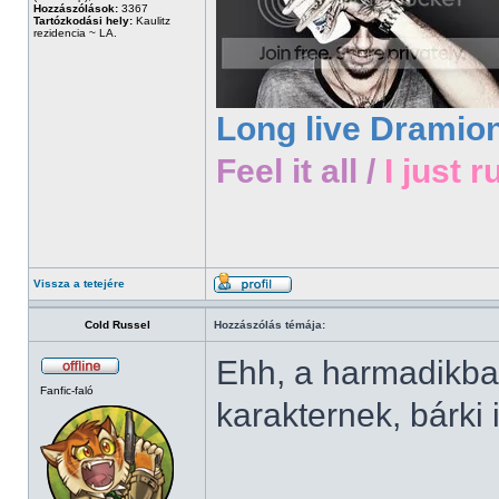
Hozzászólások:
3367
Tartózkodási hely:
Kaulitz
rezidencia ~ LA.
Long live Dramio
Feel it all /
I just r
Vissza a tetejére
Cold Russel
Hozzászólás témája:
Ehh, a harmadikban
Fanfic-faló
karakternek, bárki