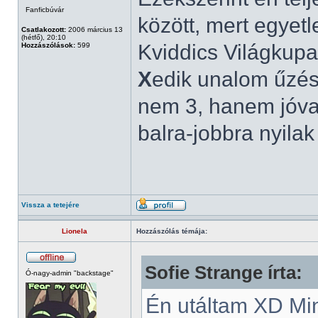
Fanficbúvár
között, mert egyetl
Csatlakozott:
2006 március 13
(hétfő), 20:10
Kviddics Világkupa
Hozzászólások:
599
X
edik unalom űzésn
nem 3, hanem jóval
balra-jobbra nyila
Vissza a tetejére
Lionela
Hozzászólás témája:
Sofie Strange írta:
Ó-nagy-admin "backstage"
Én utáltam XD Min