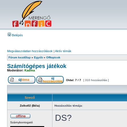
Belépés
Megválaszolatlan hozzászólások
|
Aktív témák
Fórum kezdőlap
»
Egyéb
»
Offtopicok
Számítógépes játékok
Moderátor:
Kadma
Oldal:
7
/
7
[ 310 hozzászólás ]
Szerző
Zolko02 (Béla)
Hozzászólás témája:
DS?
Szárnybontogató