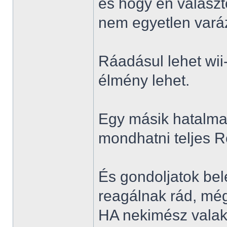
és hogy én választ
nem egyetlen varáz
Ráadásul lehet wii
élmény lehet.
Egy másik hatalma
mondhatni teljes R
És gondoljatok bel
reagálnak rád, még
HA nekimész valaki