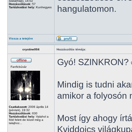
(vasárnap), 14:02
Hozzászólások:
57
hangulatomon.
Tartózkodási hely:
Kunhegyes
Vissza a tetejére
crystine004
Hozzászólás témája:
Gyó! SZINKRON?
Fanficbúvár
Mindig is tudni a
amikor a folyosón
Csatlakozott:
2006 április 14
(péntek), 19:32
Hozzászólások:
630
Most így ahogy írt
Tartózkodási hely:
Valahol a
föld felett de közel még a
talajhoz...
Kviddoics világkup