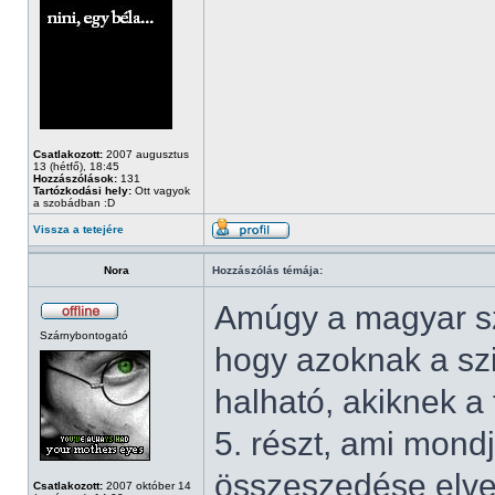
Csatlakozott:
2007 augusztus
13 (hétfő), 18:45
Hozzászólások:
131
Tartózkodási hely:
Ott vagyok
a szobádban :D
Vissza a tetejére
Nora
Hozzászólás témája:
Amúgy a magyar sz
Szárnybontogató
hogy azoknak a sz
halható, akiknek a 
5. részt, ami mondj
összeszedése elvett
Csatlakozott:
2007 október 14