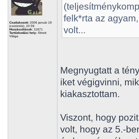
(teljesítménykomp
felk*rta az agyam,
Csatlakozott:
2006 január 19
(csütörtök), 20:59
volt...
Hozzászólások:
11671
Tartózkodási hely:
Álmok
Világa
Megnyugtatt a tén
iket végigvinni, mik
kiakasztottam.
Viszont, hogy pozit
volt, hogy az 5.-b