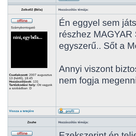
Zolko02 (Béla)
Hozzászólás témája:
Én eggyel sem játs
Szárnybontogató
részhez MAGYAR 
egyszerű.. Sőt a M
Annyi viszont bizt
Csatlakozott:
2007 augusztus
nem fogja megenn
13 (hétfő), 18:45
Hozzászólások:
131
Tartózkodási hely:
Ott vagyok
a szobádban :D
Vissza a tetejére
Zsuhe
Hozzászólás témája:
Ezekszerint én telj