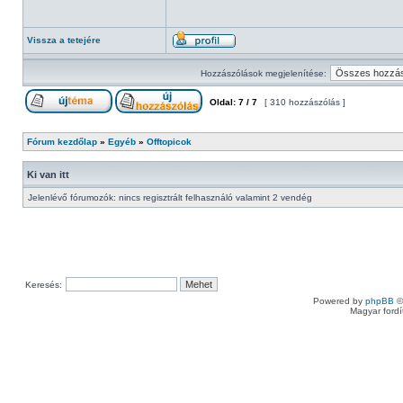
Vissza a tetejére
Hozzászólások megjelenítése:
Oldal:
7
/
7
[ 310 hozzászólás ]
Fórum kezdőlap
»
Egyéb
»
Offtopicok
Ki van itt
Jelenlévő fórumozók: nincs regisztrált felhasználó valamint 2 vendég
Keresés:
Powered by
phpBB
©
Magyar ford