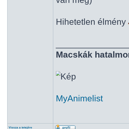
Hihetetlen élmény
______________
Macskák hatalmo
MyAnimelist
Vissza a tetejére