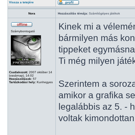
Vissza a tetejére
Nora
Hozzászólás témája:
Számítógépes játékok
Kinek mi a vélemén
Szárnybontogató
bármilyen más konz
tippeket egymásnak
Ti még milyen játé
Csatlakozott:
2007 október 14
(vasárnap), 14:02
Hozzászólások:
57
Szerintem a sorozat
Tartózkodási hely:
Kunhegyes
amikor a grafika s
legalábbis az 5. - 
voltak kimondottan