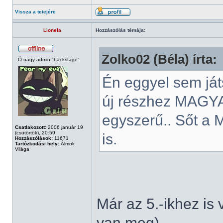
Vissza a tetejére
Lionela
Hozzászólás témája:
Zolko02 (Béla) írta:
Ó-nagy-admin "backstage"
Én eggyel sem ját
új részhez MAGY
egyszerű.. Sőt a 
Csatlakozott:
2006 január 19
(csütörtök), 20:59
is.
Hozzászólások:
11671
Tartózkodási hely:
Álmok
Világa
Már az 5.-ikhez is
van meg)