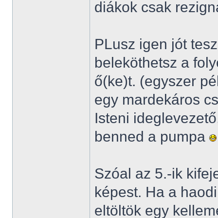
diákok csak rezign
PLusz igen jót tes
beleköthetsz a fol
ő(ke)t. (egyszer p
egy mardekáros cs
Isteni ideglevezet
benned a pumpa
Szóal az 5.-ik kife
képest. Ha a haodik
eltöltök egy kelle