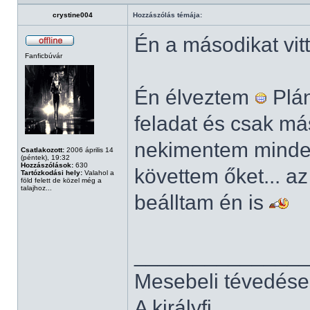
crystine004
Hozzászólás témája:
Én a másodikat vi
Fanficbúvár
Én élveztem
Plán
feladat és csak má
nekimentem minde
Csatlakozott:
2006 április 14
(péntek), 19:32
Hozzászólások:
630
követtem őket... 
Tartózkodási hely:
Valahol a
föld felett de közel még a
talajhoz...
beálltam én is
______________
Mesebeli tévedése
A királyfi...