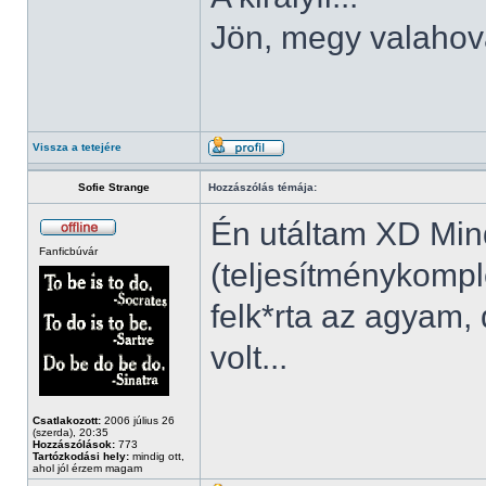
Jön, megy valahov
Vissza a tetejére
Sofie Strange
Hozzászólás témája:
Én utáltam XD Min
Fanficbúvár
(teljesítménykompl
felk*rta az agyam, 
volt...
Csatlakozott:
2006 július 26
(szerda), 20:35
Hozzászólások:
773
Tartózkodási hely:
mindig ott,
ahol jól érzem magam