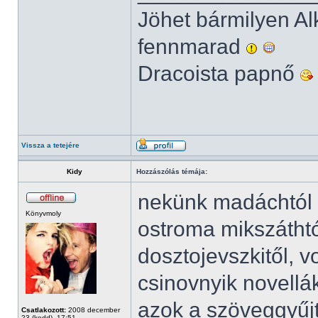
Jöhet bármilyen Al
fennmarad
Dracoista papnő
Vissza a tetejére
Kidy
Hozzászólás témája:
nekünk madáchtól v
Könyvmoly
ostroma mikszátht
dosztojevszkitől, vo
csinovnyik novellá
azok a szöveggyűj
Csatlakozott:
2008 december
23 (kedd), 17:51