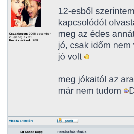
12-esből szerintem 
kapcsolódót olvast
meg az édes annát
Csatlakozott:
2008 december
23 (kedd), 17:51
Hozzászólások:
980
jó, csak időm nem v
jó volt
meg jókaitól az ara
már nem tudom
Vissza a tetejére
Lil Snape Dogg
Hozzászólás témája: