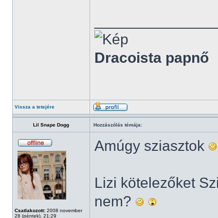
______________
Dracoista papnő
Vissza a tetejére
Lil Snape Dogg
Hozzászólás témája:
Amúgy sziasztok
Lizi kötelezőket S
nem?
Csatlakozott:
2008 november
28 (péntek), 21:29