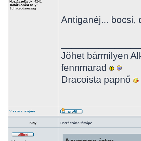
Hozzászólások:
4241
Tartózkodási hely:
Sohacsodaország
Antiganéj... bocsi,
______________
Jöhet bármilyen Al
fennmarad
Dracoista papnő
Vissza a tetejére
Kidy
Hozzászólás témája: