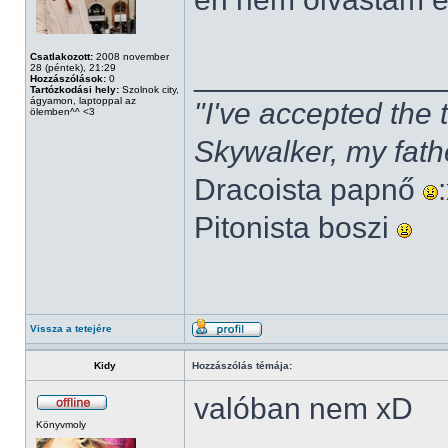
Csatlakozott:
2008 november
______________
28 (péntek), 21:29
Hozzászólások:
0
Tartózkodási hely:
Szolnok city,
ágyamon, laptoppal az
"I've accepted the
ölemben^^ <3
Skywalker, my fath
Dracoista papnő
Pitonista boszi
Vissza a tetejére
Kidy
Hozzászólás témája:
valóban nem xD
Könyvmoly