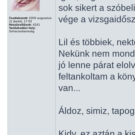
sok sikert a szóbel
vége a vizsgaidő
Csatlakozott:
2009 augusztus
11 (kedd), 17:53
Hozzászólások:
4241
Tartózkodási hely:
Sohacsodaország
Lil és többiek, nek
Nekünk nem mondta 
jó lenne párat elo
feltankoltam a köny
van...
Áldoz, simiz, tapog
Kidy, ez aztán a kis