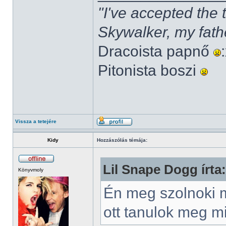
"I've accepted the
Skywalker, my fath
Dracoista papnő
Pitonista boszi
Vissza a tetejére
Kidy
Hozzászólás témája:
Lil Snape Dogg írta:
Könyvmoly
Én meg szolnoki m
ott tanulok meg 