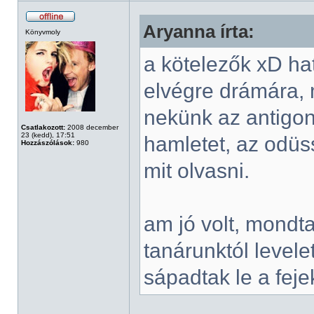
Aryanna írta:
Könyvmoly
a kötelezők xD hato
elvégre drámára,
nekünk az antigonét
Csatlakozott:
2008 december
23 (kedd), 17:51
hamletet, az odüss
Hozzászólások:
980
mit olvasni.
am jó volt, mondt
tanárunktól level
sápadtak le a fej