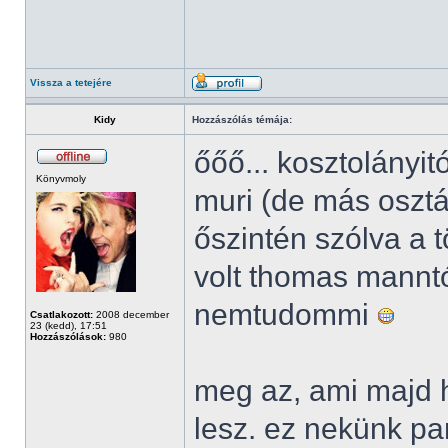
Vissza a tetejére
Kidy
Hozzászólás témája:
őőő... kosztolányit
Könyvmoly
muri (de más osztál
őszintén szólva a 
volt thomas manntó
nemtudommi
Csatlakozott:
2008 december
23 (kedd), 17:51
Hozzászólások:
980
meg az, ami majd h
lesz. ez nekünk part