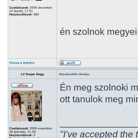
Csatlakozott:
2008 december
23 (kedd), 17:51
Hozzászólások:
980
én szolnok megyei
Vissza a tetejére
Lil Snape Dogg
Hozzászólás témája:
Én meg szolnoki má
ott tanulok meg m
______________
Csatlakozott:
2008 november
"I've accepted the
28 (péntek), 21:29
Hozzászólások:
0