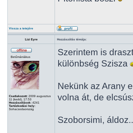
Vissza a tetejére
Lizi Eyre
Hozzászólás témája:
Szerintem is draszt
Betűmániákus
különbség Szisza
Nekünk az Arany em
volna át, de elcsús
Csatlakozott:
2009 augusztus
11 (kedd), 17:53
Hozzászólások:
4241
Tartózkodási hely:
Sohacsodaország
Szoborsimi, áldoz..