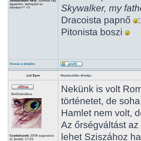
Tartózkodási hely:
Szolnok city,
ágyamon, laptoppal az
Skywalker, my fath
ölemben^^ <3
Dracoista papnő
Pitonista boszi
Vissza a tetejére
Lizi Eyre
Hozzászólás témája:
Nekünk is volt Ro
Betűmániákus
történetet, de soh
Hamlet nem volt, d
Az őrségváltást az
lehet Sziszához ha
Csatlakozott:
2009 augusztus
11 (kedd), 17:53