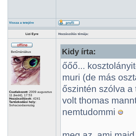
Vissza a tetejére
Lizi Eyre
Hozzászólás témája:
Kidy írta:
Betűmániákus
őőő... kosztolányit
muri (de más osztá
őszintén szólva a
Csatlakozott:
2009 augusztus
11 (kedd), 17:53
volt thomas mannt
Hozzászólások:
4241
Tartózkodási hely:
Sohacsodaország
nemtudommi
meg az, ami majd 