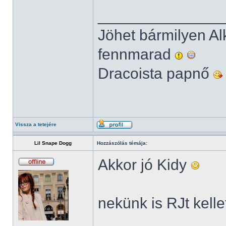
______________
Jöhet bármilyen Al
fennmarad
Dracoista papnő
Vissza a tetejére
Lil Snape Dogg
Hozzászólás témája:
Akkor jó Kidy
nekünk is RJt kelle