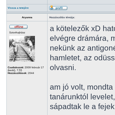
Vissza a tetejére
Aryanna
Hozzászólás témája:
a kötelezők xD hatot
Sztorihajhász
elvégre drámára, 
nekünk az antigonét,
hamletet, az odüssz
olvasni.
Csatlakozott:
2009 február 17
(kedd), 7:55
Hozzászólások:
2044
am jó volt, mondta
tanárunktól levele
sápadtak le a feje