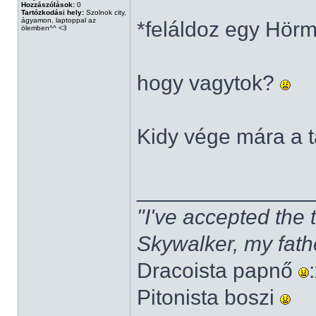
Hozzászólások:
0
Tartózkodási hely:
Szolnok city,
ágyamon, laptoppal az
*feláldoz egy Hörm 
ölemben^^ <3
hogy vagytok?
Kidy vége mára a 
______________
"I've accepted the
Skywalker, my fath
Dracoista papnő
Pitonista boszi