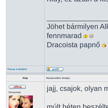
______________
Jöhet bármilyen Al
fennmarad
Dracoista papnő
Vissza a tetejére
Kidy
Hozzászólás témája:
jajj, csajok, olyan
Könyvmoly
múlt héten beszélt