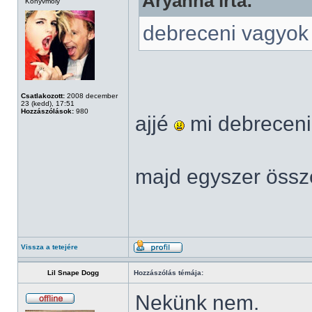
Aryanna írta:
Könyvmoly
debreceni vagyo
Csatlakozott:
2008 december
23 (kedd), 17:51
Hozzászólások:
980
ajjé
mi debreceni
majd egyszer össz
Vissza a tetejére
Lil Snape Dogg
Hozzászólás témája:
Nekünk nem.