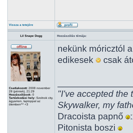
Vissza a tetejére
Lil Snape Dogg
Hozzászólás témája:
nekünk móricztól a
edikesek
csak át
______________
Csatlakozott:
2008 november
"I've accepted the
28 (péntek), 21:29
Hozzászólások:
0
Tartózkodási hely:
Szolnok city,
ágyamon, laptoppal az
Skywalker, my fath
ölemben^^ <3
Dracoista papnő
Pitonista boszi