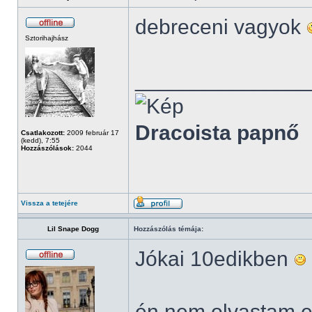
debreceni vagyok
Sztorihajhász
______________
Dracoista papnő
Csatlakozott:
2009 február 17
(kedd), 7:55
Hozzászólások:
2044
Vissza a tetejére
Lil Snape Dogg
Hozzászólás témája:
Jókai 10edikben
én nem olvastam el