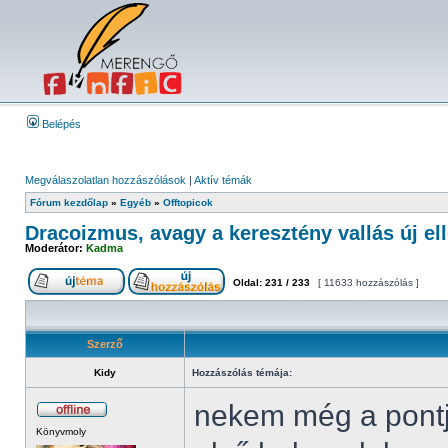
Belépés
Megválaszolatlan hozzászólások
|
Aktív témák
Fórum kezdőlap
»
Egyéb
»
Offtopicok
Dracoizmus, avagy a keresztény vallás új ell
Moderátor:
Kadma
Oldal:
231
/
233
[ 11633 hozzászólás ]
Szerző
Kidy
Hozzászólás témája:
nekem még a pontj
Könyvmoly