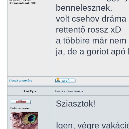
Hozzászólások:
980
bennelesznek.
volt csehov dráma 
rettentő rossz xD
a többire már nem
ja, de a goriot apó 
Vissza a tetejére
Lizi Eyre
Hozzászólás témája:
Sziasztok!
Betűmániákus
Igen, végre vakáció