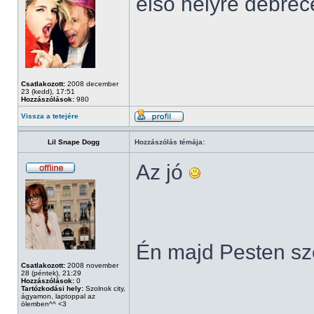
első helyre debre
Csatlakozott:
2008 december
23 (kedd), 17:51
Hozzászólások:
980
Vissza a tetejére
Lil Snape Dogg
Hozzászólás témája:
Az jó
Én majd Pesten s
Csatlakozott:
2008 november
28 (péntek), 21:29
Hozzászólások:
0
Tartózkodási hely:
Szolnok city,
ágyamon, laptoppal az
______________
ölemben^^ <3