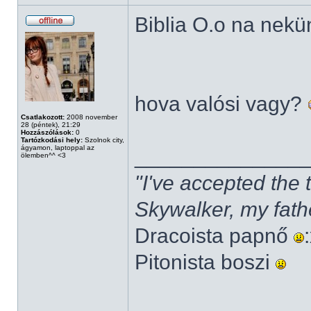
Biblia O.o na nekü
hova valósi vagy?
Csatlakozott:
2008 november
28 (péntek), 21:29
Hozzászólások:
0
Tartózkodási hely:
Szolnok city,
ágyamon, laptoppal az
______________
ölemben^^ <3
"I've accepted the
Skywalker, my fath
Dracoista papnő
Pitonista boszi