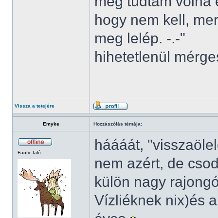
meg tudtam volna e
hogy nem kell, mer
meg lelép. -.-"
hihetetlenül mérg
Vissza a tetejére
Emyke
Hozzászólás témája:
háááát, "visszaölel
Fanfic-faló
nem azért, de cso
külön nagy rajongó
Vízliéknek nix)és