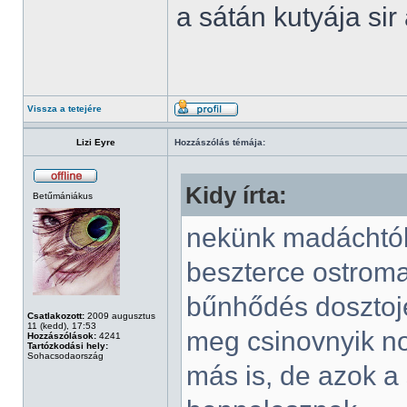
a sátán kutyája sir
Vissza a tetejére
Lizi Eyre
Hozzászólás témája:
Kidy írta:
Betűmániákus
nekünk madáchtól 
beszterce ostroma
bűnhődés dosztojevs
Csatlakozott:
2009 augusztus
11 (kedd), 17:53
meg csinovnyik no
Hozzászólások:
4241
Tartózkodási hely:
Sohacsodaország
más is, de azok a