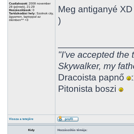
Csatlakozott:
2008 november
Meg antiganyé XD 
28 (péntek), 21:29
Hozzászólások:
0
Tartózkodási hely:
Szolnok city,
ágyamon, laptoppal az
)
ölemben^^ <3
______________
"I've accepted the
Skywalker, my fath
Dracoista papnő
Pitonista boszi
Vissza a tetejére
Kidy
Hozzászólás témája: