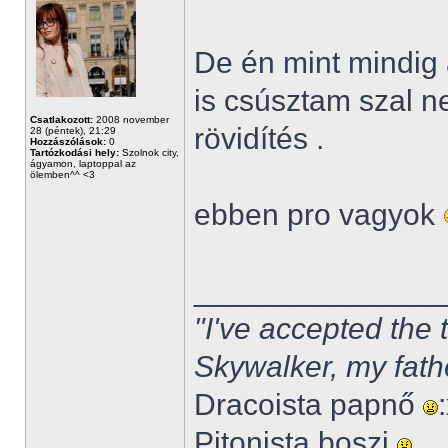
De én mint mindig 
is csúsztam szal n
Csatlakozott:
2008 november
rövidítés .
28 (péntek), 21:29
Hozzászólások:
0
Tartózkodási hely:
Szolnok city,
ágyamon, laptoppal az
ölemben^^ <3
ebben pro vagyok
______________
"I've accepted the
Skywalker, my fath
Dracoista papnő
Pitonista boszi