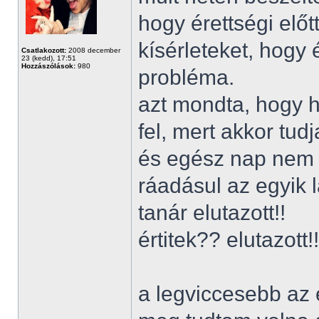
hogy érettségi előt
kísérleteket, hogy
Csatlakozott:
2008 december
23 (kedd), 17:51
Hozzászólások:
980
probléma.
azt mondta, hogy 
fel, mert akkor tu
és egész nap nem 
ráadásul az egyik 
tanár elutazott!!
értitek?? elutazott!!
a legviccesebb az 