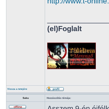
http://www.t-onli
______________
(el)Foglalt
Vissza a tetejére
Saku
Hozzászólás témája:
Asszem 9-én éjfélk