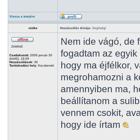
Vissza a tetejére
vizike
Hozzászólás témája:
Segítség!
Nem ide vágó, de f
Zöldfülű
fogadtam az egyik 
Csatlakozott:
2006 január 30
(hétfő), 19:09
hogy ma éjfélkor, v
Hozzászólások:
36
Tartózkodási hely:
Kecskemét
megrohamozni a kö
amennyiben ma, ho
beállítanom a suli
vennem csokit, avag
hogy ide írtam