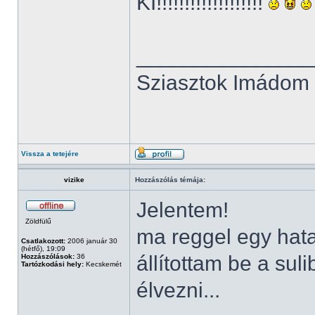
KI!!!!!!!!!!!!!!!!!!!
______________
Sziasztok Imádom a 
Vissza a tetejére
vizike
Hozzászólás témája:
Jelentem!
Zöldfülű
ma reggel egy hata
Csatlakozott:
2006 január 30
(hétfő), 19:09
állítottam be a sul
Hozzászólások:
36
Tartózkodási hely:
Kecskemét
élvezni...