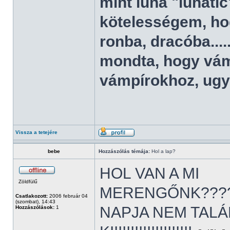
mint luna "lunati
kötelességem, ho
ronba, dracóba...
mondta, hogy vám
vámpírokhoz, ugy
Vissza a tetejére
bebe
Hozzászólás témája:
Hol a lap?
HOL VAN A MI
Zöldfülű
MERENGŐNK?????
Csatlakozott:
2006 február 04
(szombat), 14:43
NAPJA NEM TALÁ
Hozzászólások:
1