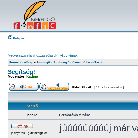
Belépés
Megválaszolatlan hozzászólások
|
Aktív témák
Fórum kezdőlap
»
Merengő
»
Segítség és útmutató kezdőknek
Segítség!
Moderátor:
Kadma
Oldal:
40
/
40
[ 1957 hozzászólás ]
Szerző
Kristie
Hozzászólás témája:
júúúúúúúúúj már v
jóanyátok ügyfélszolgálat