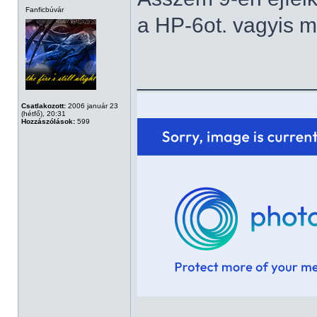
Fanficbúvár
a HP-6ot. vagyis m
______________
Csatlakozott:
2006 január 23
(hétfő), 20:31
Hozzászólások:
599