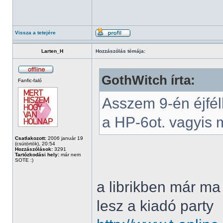
Vissza a tetejére
Larten_H
Hozzászólás témája:
GothWitch írta:
Fanfic-faló
Asszem 9-én éjfél
a HP-6ot. vagyis m
Csatlakozott:
2006 január 19
(csütörtök), 20:54
Hozzászólások:
3291
Tartózkodási hely:
már nem
SOTE :)
a librikben már ma 
lesz a kiadó party