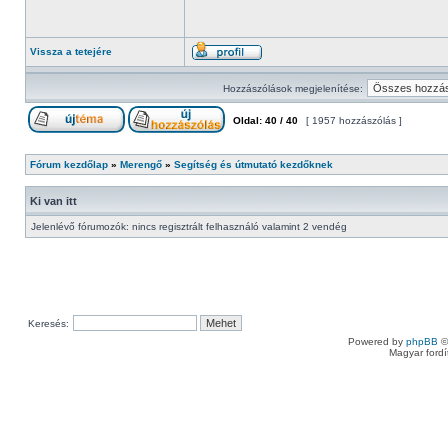
Vissza a tetejére
Hozzászólások megjelenítése:
Oldal:
40
/
40
[ 1957 hozzászólás ]
Fórum kezdőlap
»
Merengő
»
Segítség és útmutató kezdőknek
Ki van itt
Jelenlévő fórumozók: nincs regisztrált felhasználó valamint 2 vendég
Keresés:
Powered by
phpBB
©
Magyar ford