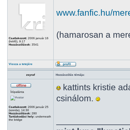
www.fanfic.hu/me
(hamarosan a mere
Csatlakozott:
2006 január 16
(hétfő), 9:17
Hozzászólások:
3541
Vissza a tetejére
zsyraf
Hozzászólás témája:
kattints kristie a
Írópalánta
csinálom.
Csatlakozott:
2006 január 25
(szerda), 14:30
Hozzászólások:
280
Tartózkodási hely:
underneath
______________
the bridge