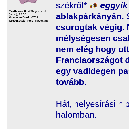
székről*
eggyik
Csatlakozott:
2007 július 31
ablakpárkányán. 
(kedd), 12:56
Hozzászólások:
6753
Tartózkodási hely:
Neverland
csurogtak végig
mélységesen csal
nem elég hogy ott
Franciaországot d
egy vadidegen pa
tovább.
Hát, helyesírási hi
halomban.