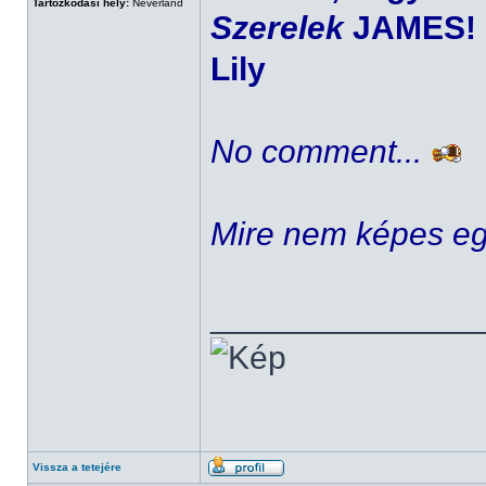
Tartózkodási hely:
Neverland
Szerelek
JAMES!
Lily
No comment...
Mire nem képes eg
______________
Vissza a tetejére