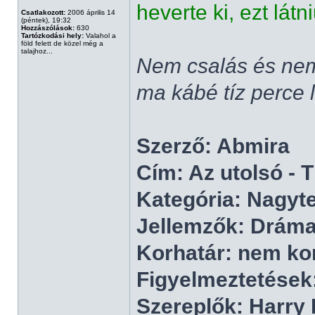
heverte ki, ezt látn
Csatlakozott:
2006 április 14
(péntek), 19:32
Hozzászólások:
630
Tartózkodási hely:
Valahol a
föld felett de közel még a
talajhoz...
Nem csalás és nem
ma kábé tíz perce l
Szerző: Abmira
Cím: Az utolsó - T
Kategória: Nagyt
Jellemzők: Dráma
Korhatár: nem ko
Figyelmeztetések
Szereplők: Harry 