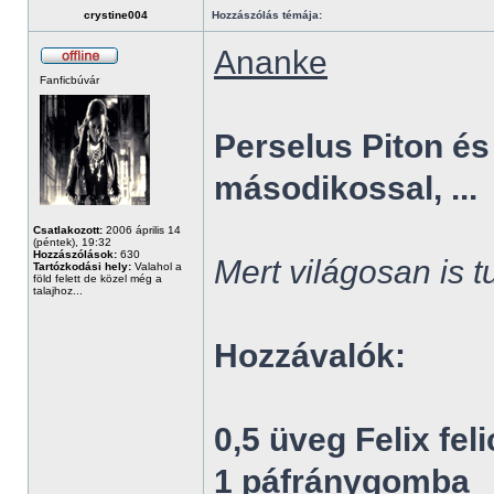
crystine004
Hozzászólás témája:
Ananke
Fanficbúvár
Perselus Piton és
másodikossal, ...
Csatlakozott:
2006 április 14
(péntek), 19:32
Hozzászólások:
630
Mert világosan is 
Tartózkodási hely:
Valahol a
föld felett de közel még a
talajhoz...
Hozzávalók:
0,5 üveg Felix feli
1 páfránygomba