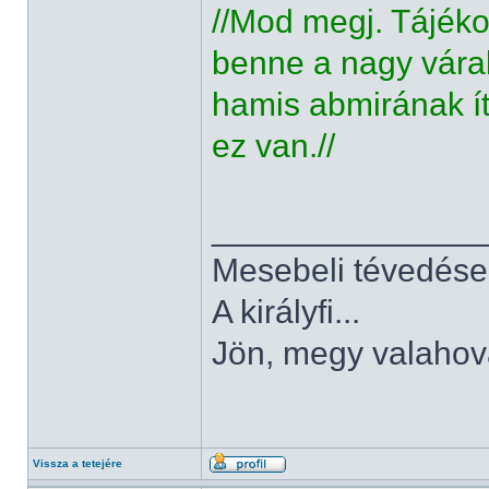
//Mod megj. Tájéko
benne a nagy vára
hamis abmirának ít
ez van.//
______________
Mesebeli tévedése
A királyfi...
Jön, megy valahov
Vissza a tetejére