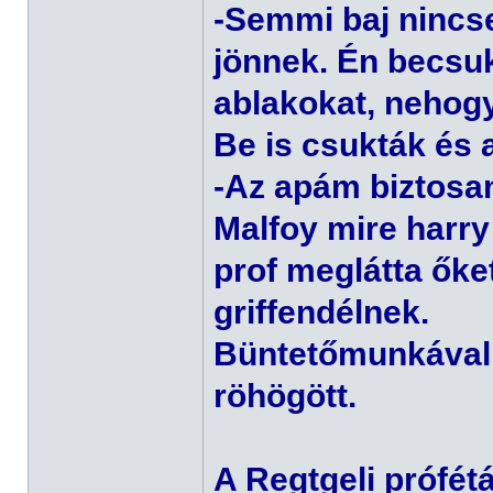
-Semmi baj nincs
jönnek. Én becsuk
ablakokat, nehog
Be is csukták és 
-Az apám biztosan
Malfoy mire harry
prof meglátta őke
griffendélnek.
Büntetőmunkával s
röhögött.
A Regtgeli prófét