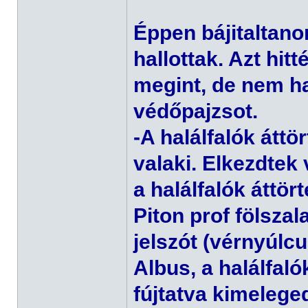
Éppen bájitaltano
hallottak. Azt hitt
megint, de nem ha
védőpajzsot.
-A halálfalók áttö
valaki. Elkezdtek 
a halálfalók áttör
Piton prof fölsza
jelszót (vérnyúlcu
Albus, a halálfaló
fújtatva kimelege