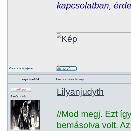
kapcsolatban, érde
______________
Vissza a tetejére
crystine004
Hozzászólás témája:
Lilyanjudyth
Fanficbúvár
//Mod megj. Ezt íg
bemásolva volt. Az