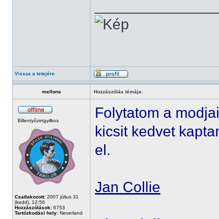
______________
Vissza a tetejére
mellons
Hozzászólás témája:
Folytatom a modja
Billentyűzetgyilkos
kicsit kedvet kap
el.
Jan Collie
Csatlakozott:
2007 július 31
(kedd), 12:56
Hozzászólások:
6753
Tartózkodási hely:
Neverland