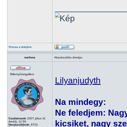
______________
Vissza a tetejére
mellons
Hozzászólás témája:
Billentyűzetgyilkos
Lilyanjudyth
Na mindegy:
Ne feledjem: Nag
Csatlakozott:
2007 július 31
kicsiket, nagy sze
(kedd), 12:56
Hozzászólások:
6753