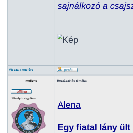
sajnálkozó a csajs
______________
Vissza a tetejére
mellons
Hozzászólás témája:
Billentyűzetgyilkos
Alena
Egy fiatal lány ült