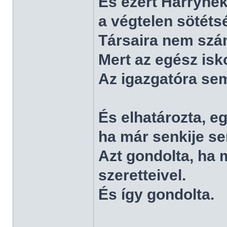
És ezért Harrynek
a végtelen sötéts
Társaira nem szám
Mert az egész isko
Az igazgatóra sem
És elhatározta, e
ha már senkije s
Azt gondolta, ha 
szeretteivel.
És így gondolta.