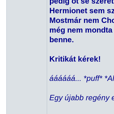
pedig őt se szere
Hermionet sem sz
Mostmár nem Chot
még nem mondta e
benne.
Kritikát kérek!
áááááá... *puff* *A
Egy újabb regény e