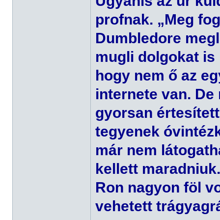
Ugyanis az úr kül
profnak. „Meg fog
Dumbledore megle
mugli dolgokat is
hogy nem ő az egy
internete van. D
gyorsan értesített
tegyenek óvintézk
már nem látogatha
kellett maradniuk
Ron nagyon föl v
vehetett trágyagrá