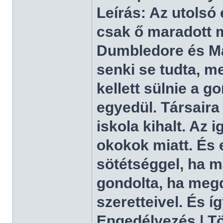
Leírás: Az utolsó
csak ő maradott 
Dumbledore és Ma
senki se tudta, m
kellett sülnie a g
egyedül. Társaira
iskola kihalt. Az 
okokok miatt. És 
sötétséggel, ha m
gondolta, ha megd
szeretteivel. És í
Engedélyezés | Tör