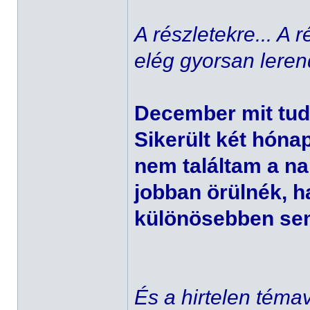
A részletekre... A
elég gyorsan leren
December mit tu
Sikerült két hóna
nem találtam a nap
jobban örülnék, h
különösebben sem
És a hirtelen téma