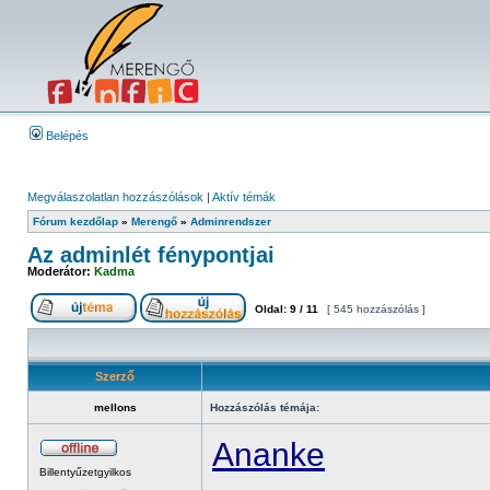
Belépés
Megválaszolatlan hozzászólások
|
Aktív témák
Fórum kezdőlap
»
Merengő
»
Adminrendszer
Az adminlét fénypontjai
Moderátor:
Kadma
Oldal:
9
/
11
[ 545 hozzászólás ]
Szerző
mellons
Hozzászólás témája:
Ananke
Billentyűzetgyilkos