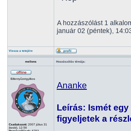
A hozzászólást 1 alkalom
január 02 (péntek), 14:0
Vissza a tetejére
mellons
Hozzászólás témája:
Billentyűzetgyilkos
Ananke
Leírás: Ismét egy r
figyeljetek a rész
Csatlakozott:
2007 július 31
(kedd), 12:56
Hozzászólások:
6753