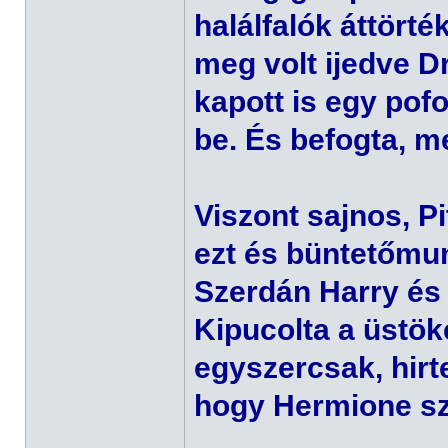
halálfalók áttört
meg volt ijedve Dr
kapott is egy pof
be. És befogta, mer
Viszont sajnos, P
ezt és büntetőmu
Szerdán Harry és
Kipucolta a üstök
egyszercsak, hirt
hogy Hermione sz