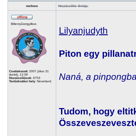
mellons
Hozzászólás témája:
Billentyűzetgyilkos
Lilyanjudyth
Piton egy pillanat
Csatlakozott:
2007 július 31
Naná, a pinpongba
(kedd), 12:56
Hozzászólások:
6753
Tartózkodási hely:
Neverland
Tudom, hogy eltit
Összeveszevesztél