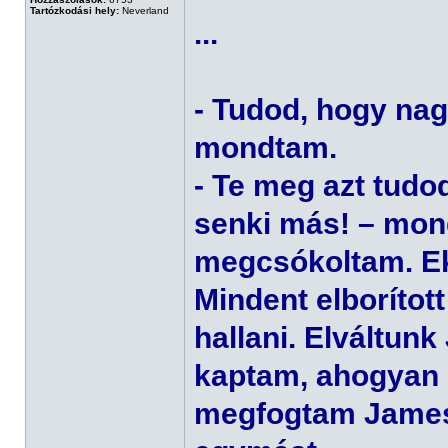
Tartózkodási hely:
Neverland
...
- Tudod, hogy nag
mondtam.
- Te meg azt tudo
senki más! – mon
megcsókoltam. Ek
Mindent elborított
hallani. Elváltun
kaptam, ahogyan ő 
megfogtam James 