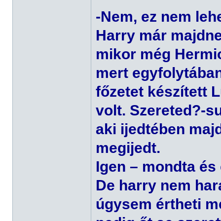
-Nem, ez nem lehe
Harry már majdne
mikor még Hermion
mert egyfolytában
főzetet készített 
volt. Szereted?-s
aki ijedtében maj
megijedt.
Igen – mondta és e
De harry nem hara
úgysem értheti m