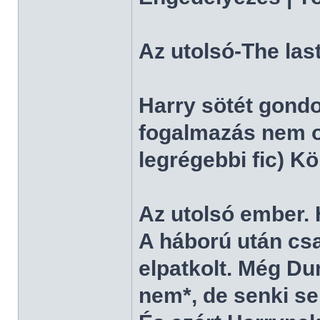
Az utolsó-The las
Harry sötét gondo
fogalmazás nem ol
legrégebbi fic) Kö
Az utolsó ember. 
A háború után cs
elpatkolt. Még D
nem*, de senki se 