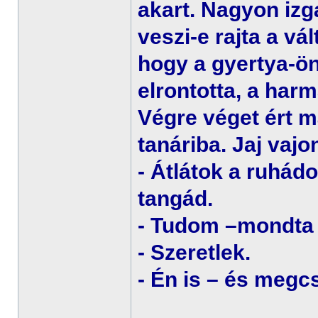
akart. Nagyon izg
veszi-e rajta a vá
hogy a gyertya-ön
elrontotta, a har
Végre véget ért m
tanáriba. Jaj vajo
- Átlátok a ruhád
tangád.
- Tudom –mondta
- Szeretlek.
- Én is – és megc