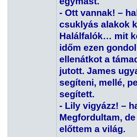
egymást.
- Ott vannak! – h
csuklyás alakok k
Halálfalók… mit k
időm ezen gondol
ellenátkot a tám
jutott. James ugya
segíteni, mellé, 
segített.
- Lily vigyázz! – 
Megfordultam, de
előttem a világ.