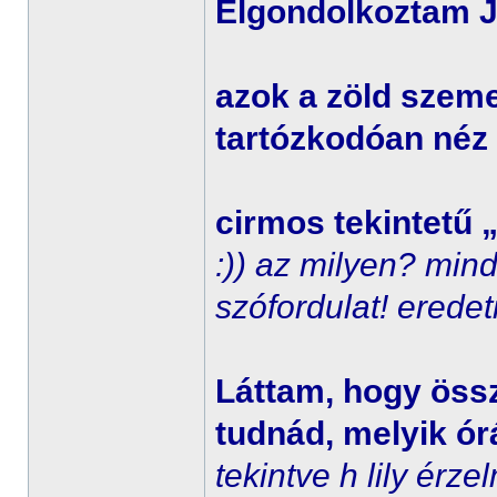
Elgondolkoztam J
azok a zöld szem
tartózkodóan néz
cirmos tekintetű 
:)) az milyen? min
szófordulat! eredet
Láttam, hogy öss
tudnád, melyik órá
tekintve h lily érz