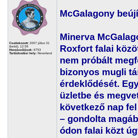
McGalagony beújít
Minerva McGalago
Csatlakozott:
2007 július 31
Roxfort falai közö
(kedd), 12:56
Hozzászólások:
6753
Tartózkodási hely:
Neverland
nem próbált megfe
bizonyos mugli tá
érdeklődését. Eg
üzletbe és megvet
következő nap fel
– gondolta magáb
ódon falai közt úg