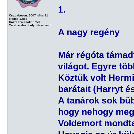
1.
Csatlakozott:
2007 július 31
(kedd), 12:56
Hozzászólások:
6753
Tartózkodási hely:
Neverland
A nagy regény
Már régóta támad
világot. Egyre t
Köztük volt Hermi
barátait (Harryt é
A tanárok sok bűb
hogy nehogy meg
Voldemort mondt