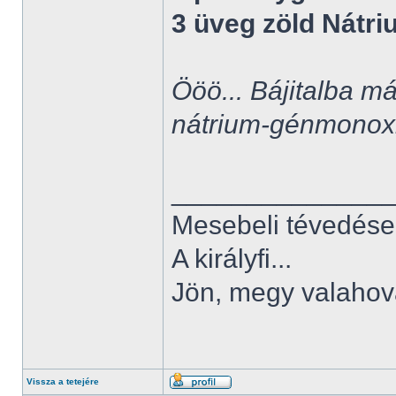
3 üveg zöld Nátr
Ööö... Bájitalba má
nátrium-génmonox
______________
Mesebeli tévedése
A királyfi...
Jön, megy valahov
Vissza a tetejére