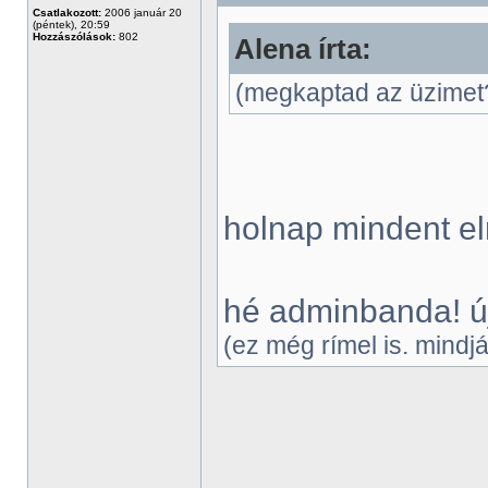
Csatlakozott:
2006 január 20
(péntek), 20:59
Hozzászólások:
802
Alena írta:
(megkaptad az üzimet
holnap mindent e
hé adminbanda! új
(ez még rímel is. mindj