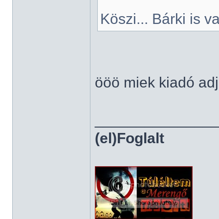
Köszi... Bárki is va
ööö miek kiadó adj
______________
(el)Foglalt