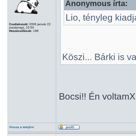
Anonymous írta:
Lio, tényleg kia
Csatlakozott:
2006 január 22
(vasárnap), 15:50
Hozzászólások:
198
Köszi... Bárki is va
Bocsi!! Én voltam
Vissza a tetejére