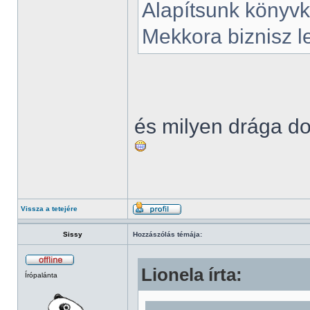
Alapítsunk könyvk
Mekkora biznisz l
és milyen drága d
Vissza a tetejére
Sissy
Hozzászólás témája:
Lionela írta:
Írópalánta