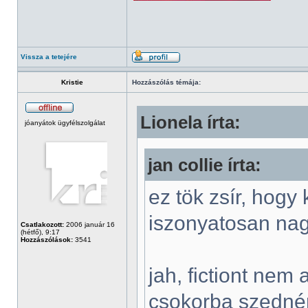
Vissza a tetejére
Kristie
Hozzászólás témája:
Lionela írta:
jóanyátok ügyfélszolgálat
jan collie írta:
ez tök zsír, hogy
iszonyatosan nag
Csatlakozott:
2006 január 16
(hétfő), 9:17
Hozzászólások:
3541
jah, fictiont nem
csokorba szednénk