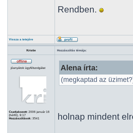
Rendben.
Vissza a tetejére
Kristie
Hozzászólás témája:
Alena írta:
jóanyátok ügyfélszolgálat
(megkaptad az üzimet?
Csatlakozott:
2006 január 16
holnap mindent el
(hétfő), 9:17
Hozzászólások:
3541