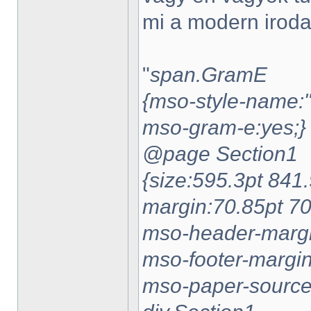
mi a modern irod
"
span.GramE
{mso-style-name:"
mso-gram-e:yes;}
@page Section1
{size:595.3pt 841.
margin:70.85pt 70
mso-header-margi
mso-footer-margin
mso-paper-source