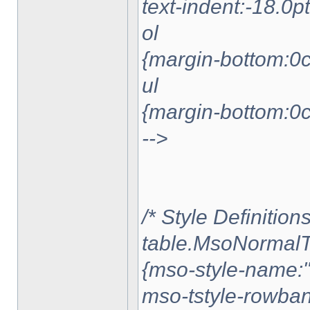
text-indent:-18.0pt
ol
{margin-bottom:0
ul
{margin-bottom:0
-->
/* Style Definitions
table.MsoNormalT
{mso-style-name:"
mso-tstyle-rowban