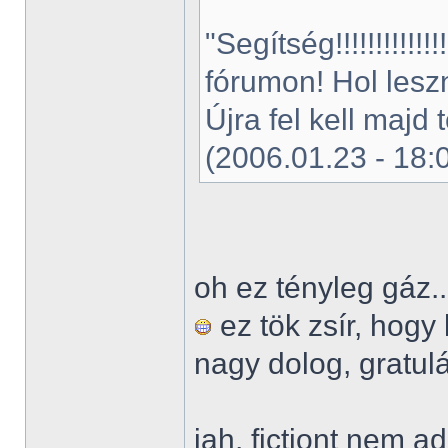
"Segítség!!!!!!!!!!
fórumon! Hol lesz
Újra fel kell majd 
(2006.01.23 - 18:
oh ez tényleg gáz..
ez tök zsír, hogy
nagy dolog, gratul
jah, fictiont nem a