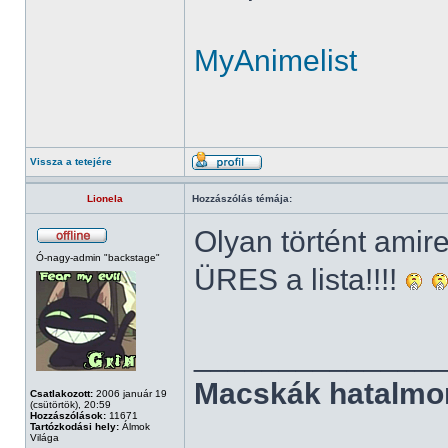
MyAnimelist
Vissza a tetejére
Lionela
Hozzászólás témája:
Olyan történt amir
Ó-nagy-admin "backstage"
ÜRES a lista!!!!
______________
Macskák hatalmo
Csatlakozott:
2006 január 19
(csütörtök), 20:59
Hozzászólások:
11671
Tartózkodási hely:
Álmok
Világa