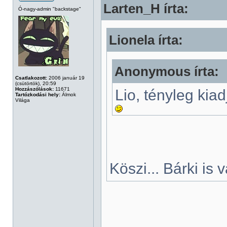
Larten_H írta:
Ó-nagy-admin "backstage"
Lionela írta:
Anonymous írta:
Csatlakozott:
2006 január 19
(csütörtök), 20:59
Hozzászólások:
11671
Lio, tényleg kia
Tartózkodási hely:
Álmok
Világa
Köszi... Bárki is v