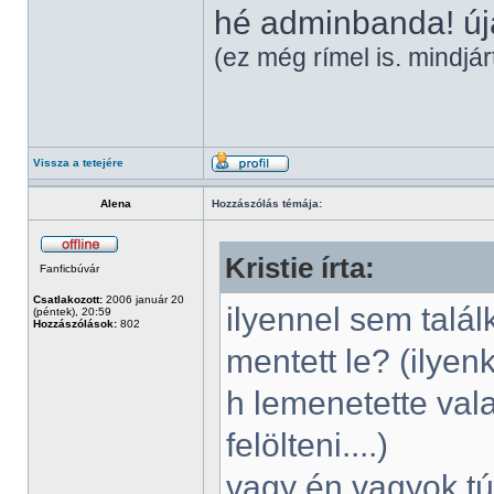
hé adminbanda! új
(ez még rímel is. mindjá
Vissza a tetejére
Alena
Hozzászólás témája:
Kristie írta:
Fanficbúvár
Csatlakozott:
2006 január 20
ilyennel sem talá
(péntek), 20:59
Hozzászólások:
802
mentett le? (ilyen
h lemenetette val
felölteni....)
vagy én vagyok t