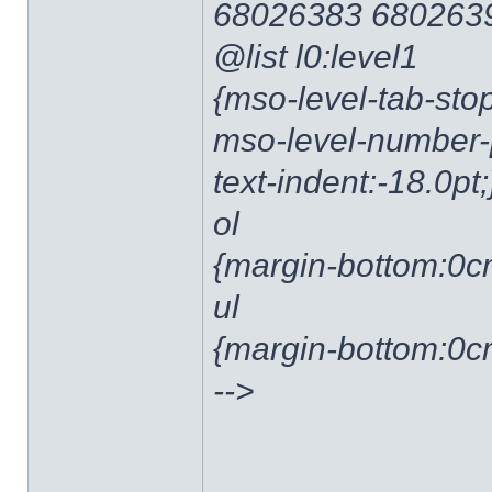
68026383 6802639
@list l0:level1
{mso-level-tab-stop
mso-level-number-po
text-indent:-18.0pt;
ol
{margin-bottom:0c
ul
{margin-bottom:0c
-->