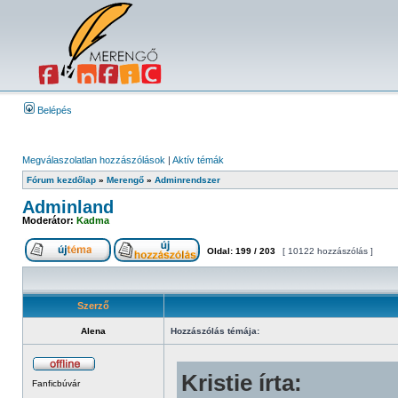
Belépés
Megválaszolatlan hozzászólások
|
Aktív témák
Fórum kezdőlap
»
Merengő
»
Adminrendszer
Adminland
Moderátor:
Kadma
Oldal:
199
/
203
[ 10122 hozzászólás ]
Szerző
Alena
Hozzászólás témája:
Kristie írta:
Fanficbúvár