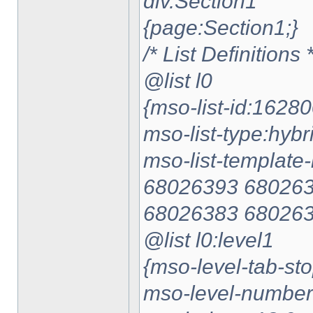
div.Section1
{page:Section1;}
/* List Definitions *
@list l0
{mso-list-id:1628
mso-list-type:hybr
mso-list-templat
68026393 680263
68026383 680263
@list l0:level1
{mso-level-tab-sto
mso-level-number-p