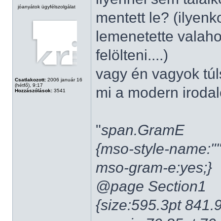
jóanyátok ügyfélszolgálat
mentett le? (ilyenk
lemenetette valaho
felölteni....)
vagy én vagyok tú
Csatlakozott:
2006 január 16
(hétfő), 9:17
mi a modern irod
Hozzászólások:
3541
"
span.GramE
{mso-style-name:""
mso-gram-e:yes;}
@page Section1
{size:595.3pt 841.9