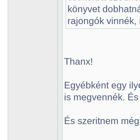
könyvet dobhatná
rajongók vinnék, 
Thanx!
Egyébként egy ily
is megvennék. És
És szeritnem még 