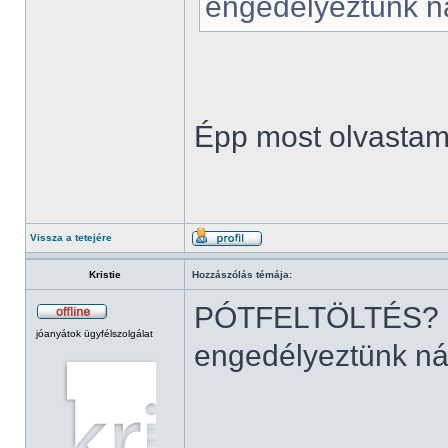
engedélyeztünk ná
Épp most olvastam 
Vissza a tetejére
Kristie
Hozzászólás témája:
PÓTFELTÖLTÉS?
jóanyátok ügyfélszolgálat
engedélyeztünk nál