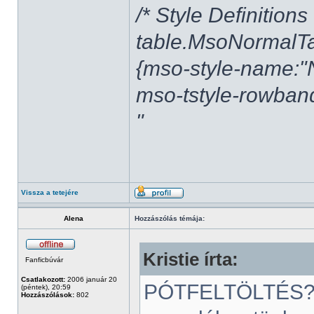
/* Style Definitions 
table.MsoNormalT
{mso-style-name:"N
mso-tstyle-rowband
"
Vissza a tetejére
Alena
Hozzászólás témája:
Kristie írta:
Fanficbúvár
Csatlakozott:
2006 január 20
PÓTFELTÖLTÉS?
(péntek), 20:59
Hozzászólások:
802