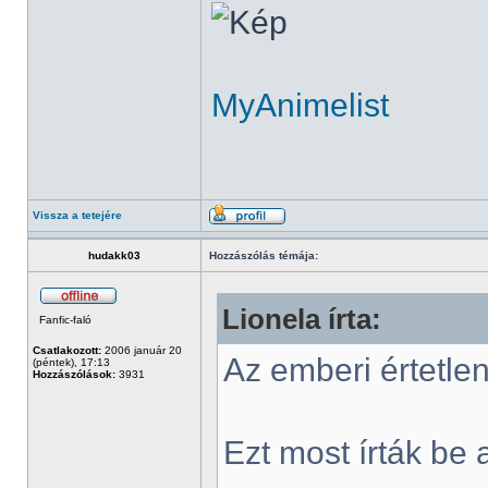
MyAnimelist
Vissza a tetejére
hudakk03
Hozzászólás témája:
Lionela írta:
Fanfic-faló
Csatlakozott:
2006 január 20
Az emberi értetle
(péntek), 17:13
Hozzászólások:
3931
Ezt most írták be