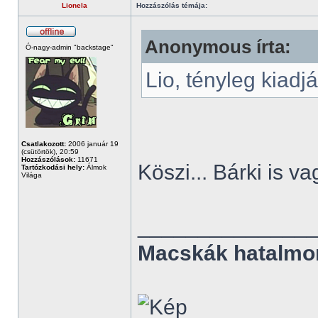
Lionela
Hozzászólás témája:
Anonymous írta:
Ó-nagy-admin "backstage"
Lio, tényleg kiad
Csatlakozott:
2006 január 19
(csütörtök), 20:59
Hozzászólások:
11671
Köszi... Bárki is vag
Tartózkodási hely:
Álmok
Világa
______________
Macskák hatalmo