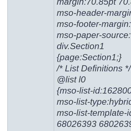
margin:70.85pt 70.
mso-header-margin
mso-footer-margin:
mso-paper-source:
div.Section1
{page:Section1;}
/* List Definitions */
@list l0
{mso-list-id:16280
mso-list-type:hybri
mso-list-template
68026393 680263