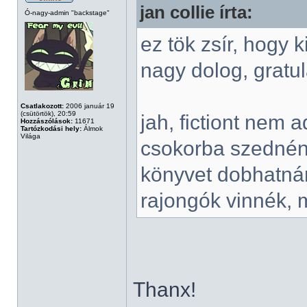
jan collie írta:
Ó-nagy-admin "backstage"
ez tök zsír, hogy 
nagy dolog, gratu
Csatlakozott:
2006 január 19
(csütörtök), 20:59
jah, fictiont nem 
Hozzászólások:
11671
Tartózkodási hely:
Álmok
Világa
csokorba szednénk 
könyvet dobhatnán
rajongók vinnék, 
Thanx!