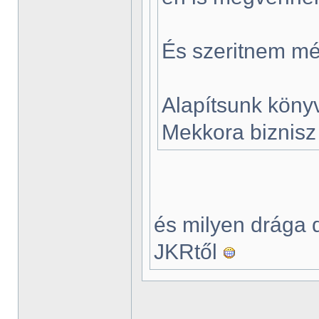
És szeritnem mé
Alapítsunk könyv
Mekkora biznisz
és milyen drága 
JKRtől