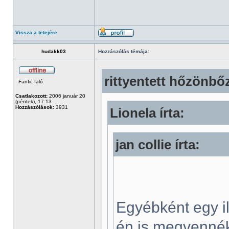
Vissza a tetejére
hudakk03
Hozzászólás témája:
rittyentett hőzönbőz
Fanfic-faló
Csatlakozott:
2006 január 20
(péntek), 17:13
Hozzászólások:
3931
Lionela írta:
jan collie írta:
Egyébként egy i
én is megvenné