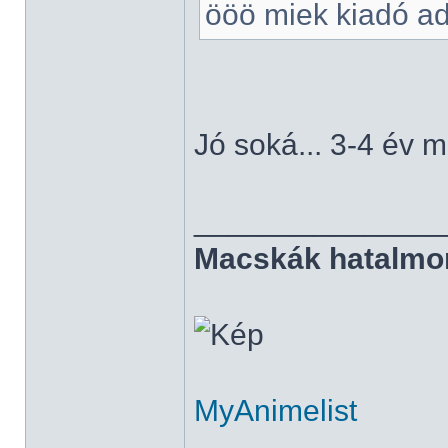
ööö miek kiadó ad
Jó soká... 3-4 év m
______________
Macskák hatalmo
MyAnimelist