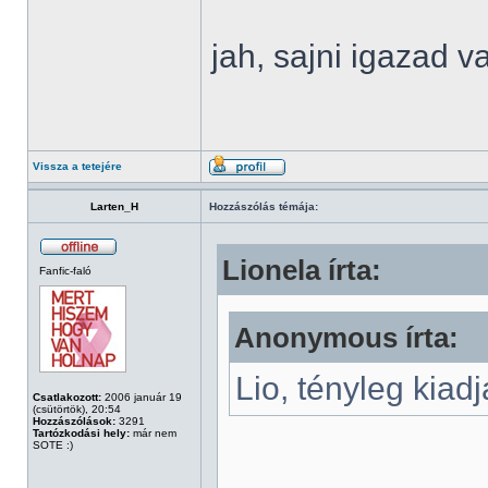
jah, sajni igazad 
Vissza a tetejére
Larten_H
Hozzászólás témája:
Lionela írta:
Fanfic-faló
Anonymous írta:
Lio, tényleg kia
Csatlakozott:
2006 január 19
(csütörtök), 20:54
Hozzászólások:
3291
Tartózkodási hely:
már nem
SOTE :)