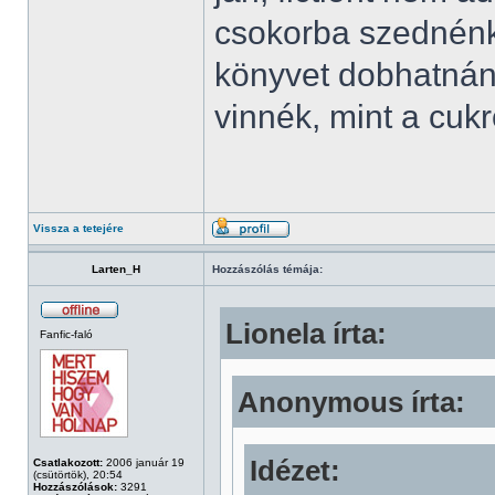
csokorba szednénk 
könyvet dobhatnánk
vinnék, mint a cuk
Vissza a tetejére
Larten_H
Hozzászólás témája:
Lionela írta:
Fanfic-faló
Anonymous írta:
Idézet:
Csatlakozott:
2006 január 19
(csütörtök), 20:54
Hozzászólások:
3291