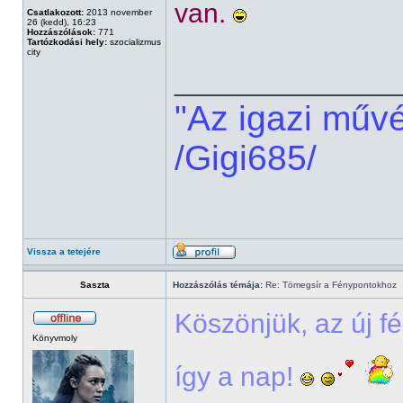
van.
Csatlakozott:
2013 november
26 (kedd), 16:23
Hozzászólások:
771
Tartózkodási hely:
szocializmus
city
______________
"Az igazi műv
/Gigi685/
Vissza a tetejére
Saszta
Hozzászólás témája:
Re: Tömegsír a Fénypontokhoz
Köszönjük, az új f
Könyvmoly
így a nap!