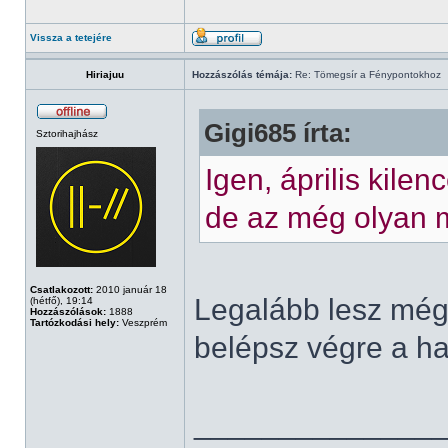
Vissza a tetejére
Hiriajuu
Hozzászólás témája:
Re: Tömegsír a Fénypontokhoz
Gigi685 írta:
Sztorihajhász
Igen, április kile
de az még olyan 
Csatlakozott:
2010 január 18
Legalább lesz még 
(hétfő), 19:14
Hozzászólások:
1888
Tartózkodási hely:
Veszprém
belépsz végre a h
______________