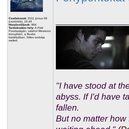
______________
Csatlakozott:
2011 június 09
(csütörtök), 16:46
Hozzászólások:
984
Tartózkodási hely:
A Föld
Pusztaságán, valahol Westeros
környékén, a Roxfot
kastélyában, Stiles szobája
mellett.
"I have stood at th
abyss. If I'd have 
fallen.
But no matter how f