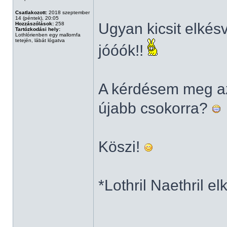
Csatlakozott:
2018 szeptember
14 (péntek), 20:05
Ugyan kicsit elkés
Hozzászólások:
258
Tartózkodási hely:
Lothlórienben egy mallornfa
tetején, lábát lógatva
jóóók!!
A kérdésem meg az
újabb csokorra?
Köszi!
*Lothril Naethril e
______________