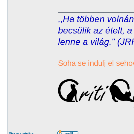
______________
,,Ha többen volnán
becsülik az ételt, 
lenne a világ." (JR
Soha se indulj el seho
Vissza a tetejére