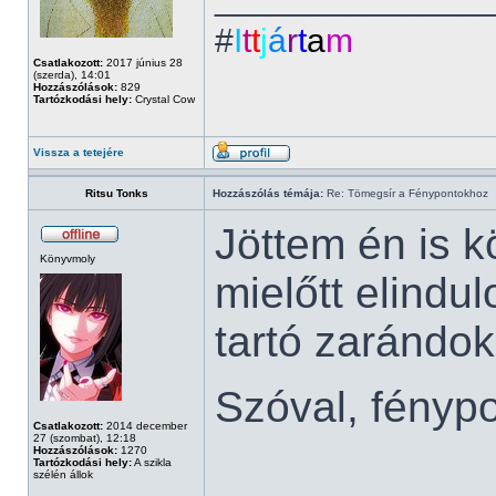
#
I
t
t
j
á
r
t
a
m
Csatlakozott:
2017 június 28
(szerda), 14:01
Hozzászólások:
829
Tartózkodási hely:
Crystal Cow
Vissza a tetejére
Ritsu Tonks
Hozzászólás témája:
Re: Tömegsír a Fénypontokhoz
Jöttem én is k
Könyvmoly
mielőtt elindu
tartó zarándok
Szóval, fényp
Csatlakozott:
2014 december
27 (szombat), 12:18
Hozzászólások:
1270
Tartózkodási hely:
A szikla
szélén állok
______________