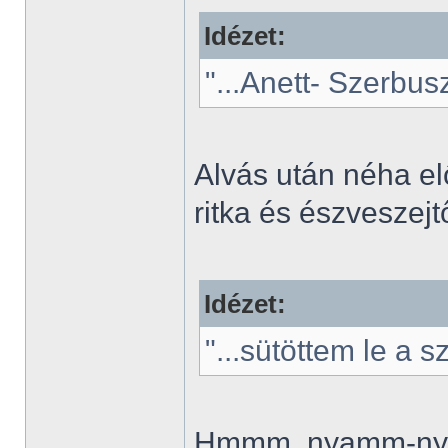
Idézet:
"...Anett- Szerbus
Alvás után néha el
ritka és észveszej
Idézet:
"...sütöttem le a s
Hmmm, nyamm-nyam