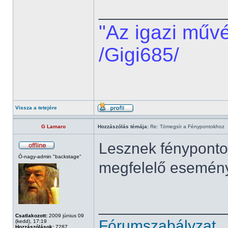
______________
"Az igazi műv
/Gigi685/
Vissza a tetejére
G Lamaro
Hozzászólás témája:
Re: Tömegsír a Fénypontokhoz
Lesznek fényponto
Ó-nagy-admin "backstage"
megfelelő esemén
______________
Csatlakozott:
2009 június 09
Fórumszabályzat
(kedd), 17:19
Hozzászólások:
7287