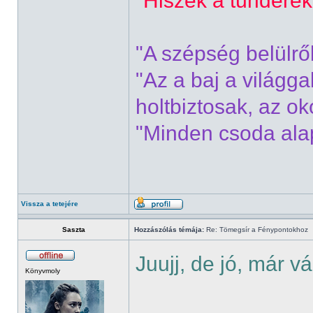
"Hiszek a tündérek
"A szépség belülrő
"Az a baj a világg
holtbiztosak, az o
"Minden csoda alap
Vissza a tetejére
Saszta
Hozzászólás témája:
Re: Tömegsír a Fénypontokhoz
Juujj, de jó, már v
Könyvmoly