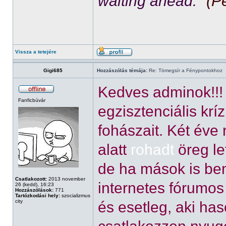
waiting ahead."
(P
Vissza a tetejére
Gigi685
Hozzászólás témája:
Re: Tömegsír a Fénypontokhoz
Kedves adminok!!!
Fanficbúvár
egzisztenciális kr
fohászait. Két éve
alatt
rohadt
öreg le
de ha mások is be
Csatlakozott:
2013 november
internetes fórumos 
26 (kedd), 16:23
Hozzászólások:
771
Tartózkodási hely:
szocializmus
city
és esetleg, aki ha