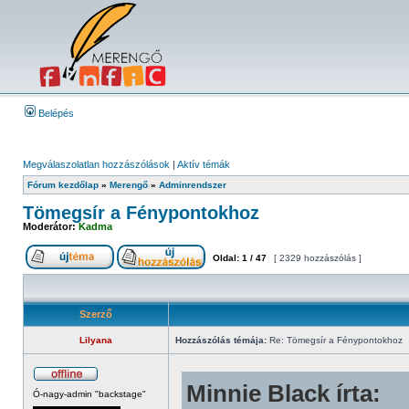
Belépés
Megválaszolatlan hozzászólások
|
Aktív témák
Fórum kezdőlap
»
Merengő
»
Adminrendszer
Tömegsír a Fénypontokhoz
Moderátor:
Kadma
Oldal:
1
/
47
[ 2329 hozzászólás ]
Szerző
Lilyana
Hozzászólás témája:
Re: Tömegsír a Fénypontokhoz
Minnie Black írta:
Ó-nagy-admin "backstage"