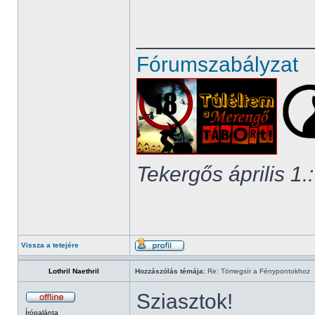
______________
Fórumszabályzat
Tekergős április 1.:
Vissza a tetejére
Lothril Naethril
Hozzászólás témája:
Re: Tömegsír a Fénypontokhoz
Sziasztok!
Írópalánta