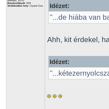
(szerda), 14:01
Hozzászólások:
829
Idézet:
Tartózkodási hely:
Crystal Cow
"...de hiába van ba
Ahh, kit érdekel, h
Idézet:
"...kétezernyolcsz