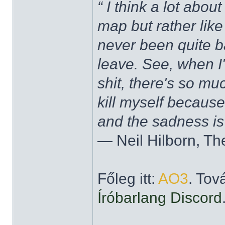
“ I think a lot about
map but rather like
never been quite 
leave. See, when I'
shit, there's so mu
kill myself becaus
and the sadness is
― Neil Hilborn, Th
Főleg itt:
AO3
. Tov
Íróbarlang Discord