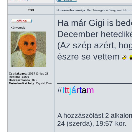
TDB
Hozzászólás témája:
Re: Tömegsír a Fénypontokhoz
Ha már Gigi is bedo
Könyvmoly
December hetediké
(Az szép azért, ho
észre se vettem
Csatlakozott:
2017 június 28
______________
(szerda), 14:01
Hozzászólások:
829
Tartózkodási hely:
Crystal Cow
#
I
t
t
j
á
r
t
a
m
A hozzászólást 2 alkalom
24 (szerda), 19:57-kor.