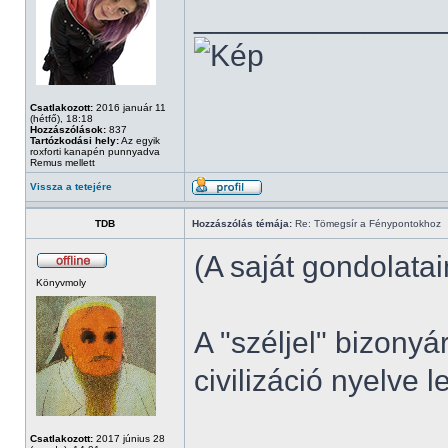
______________
Csatlakozott:
2016 január 11
(hétfő), 18:18
Hozzászólások:
837
Tartózkodási hely:
Az egyik
roxforti kanapén punnyadva
Remus mellett
Vissza a tetejére
TDB
Hozzászólás témája:
Re: Tömegsír a Fénypontokhoz
(A saját gondolata
Könyvmoly
A "széljel" bizonyá
civilizáció nyelve l
Csatlakozott:
2017 június 28