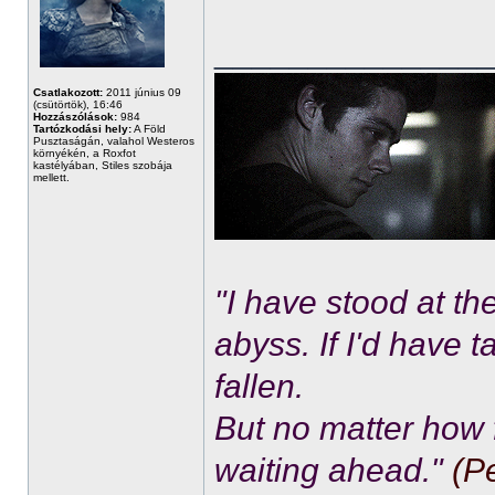
______________
Csatlakozott:
2011 június 09
(csütörtök), 16:46
Hozzászólások:
984
Tartózkodási hely:
A Föld
Pusztaságán, valahol Westeros
környékén, a Roxfot
kastélyában, Stiles szobája
mellett.
"I have stood at th
abyss. If I'd have 
fallen.
But no matter how f
waiting ahead."
(P