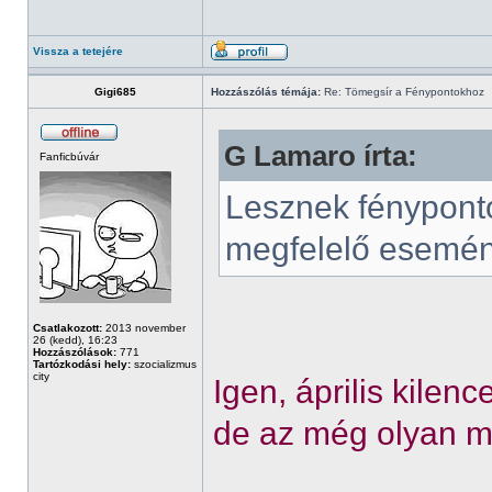
Vissza a tetejére
Gigi685
Hozzászólás témája:
Re: Tömegsír a Fénypontokhoz
G Lamaro írta:
Fanficbúvár
Lesznek fénypont
megfelelő esemén
Csatlakozott:
2013 november
26 (kedd), 16:23
Hozzászólások:
771
Tartózkodási hely:
szocializmus
city
Igen, április kilen
de az még olyan 