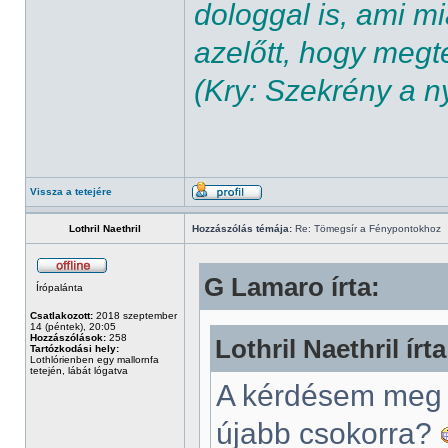
dologgal is, ami m
azelőtt, hogy megte
(Kry: Szekrény a n
Vissza a tetejére
Lothril Naethril
Hozzászólás témája:
Re: Tömegsír a Fénypontokhoz
G Lamaro írta:
Írópalánta
Csatlakozott:
2018 szeptember
14 (péntek), 20:05
Hozzászólások:
258
Lothril Naethril írta
Tartózkodási hely:
Lothlórienben egy mallornfa
tetején, lábát lógatva
A kérdésem meg 
újabb csokorra?