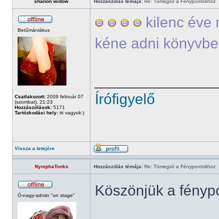
shanon widow
Hozzászólás témája:
Re: Tömegsír a Fénypontokhoz
kilenc éve 
Betűmániákus
kéne adni könyvb
______________
Írófigyelő
Csatlakozott:
2009 február 07
(szombat), 21:23
Hozzászólások:
5171
Tartózkodási hely:
itt vagyok:)
Vissza a tetejére
NymphaTonks
Hozzászólás témája:
Re: Tömegsír a Fénypontokhoz
Köszönjük a fényp
Ó-nagy-admin "on stage"