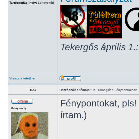
Tartózkodási hely:
Lengyeltóti
Tekergős április 1.:
Vissza a tetejére
TDB
Hozzászólás témája:
Re: Tömegsír a Fénypontokhoz
Fénypontokat, pls! 
Könyvmoly
írtam.)
______________