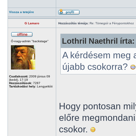
Vissza a tetejére
G Lamaro
Hozzászólás témája:
Re: Tömegsír a Fénypontokhoz
Lothril Naethril írta:
Ó-nagy-admin "backstage"
A kérdésem meg a
újabb csokorra?
Csatlakozott:
2009 június 09
(kedd), 17:19
Hozzászólások:
7287
Tartózkodási hely:
Lengyeltóti
Hogy pontosan mil
előre megmondani,
csokor.