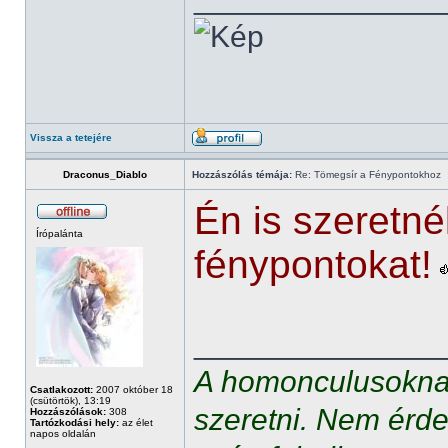
Vissza a tetejére
Draconus_Diablo
Hozzászólás témája:
Re: Tömegsír a Fénypontokhoz
Én is szeretné
Írópalánta
fénypontokat!
______________
A homonculusoknak
Csatlakozott:
2007 október 18
(csütörtök), 13:19
szeretni. Nem érde
Hozzászólások:
308
Tartózkodási hely:
az élet
napos oldalán