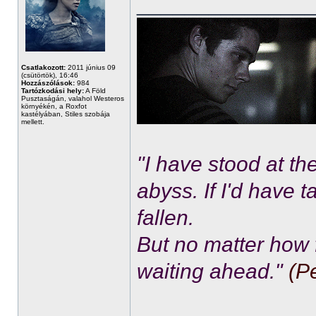
______________
Csatlakozott:
2011 június 09
(csütörtök), 16:46
Hozzászólások:
984
Tartózkodási hely:
A Föld
Pusztaságán, valahol Westeros
környékén, a Roxfot
kastélyában, Stiles szobája
mellett.
"I have stood at th
abyss. If I'd have 
fallen.
But no matter how f
waiting ahead."
(P