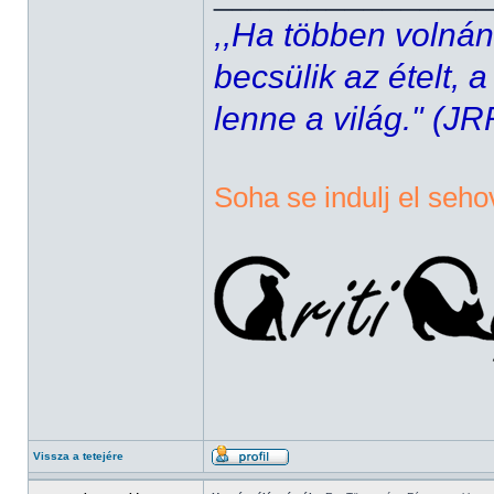
,,Ha többen volnán
becsülik az ételt, 
lenne a világ." (JR
Soha se indulj el seho
Vissza a tetejére