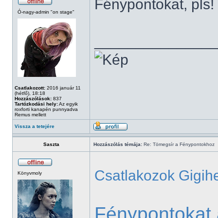
Fénypontokat, pls!
Ó-nagy-admin "on stage"
______________
Csatlakozott:
2016 január 11
(hétfő), 18:18
Hozzászólások:
837
Tartózkodási hely:
Az egyik
roxforti kanapén punnyadva
Remus mellett
Vissza a tetejére
Saszta
Hozzászólás témája:
Re: Tömegsír a Fénypontokhoz
Csatlakozok Gigih
Könyvmoly
Fénypontokat 