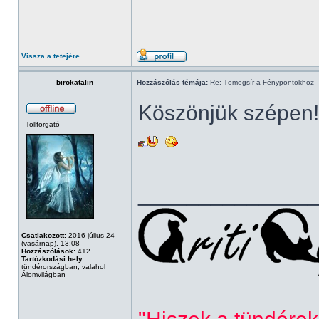
Vissza a tetejére
birokatalin
Hozzászólás témája:
Re: Tömegsír a Fénypontokhoz
Köszönjük szépen!
Tollforgató
______________
Csatlakozott:
2016 július 24
(vasárnap), 13:08
Hozzászólások:
412
Tartózkodási hely:
tündérországban, valahol
Álomvilágban