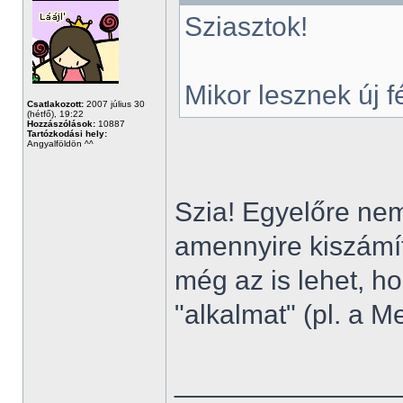
Sziasztok!
Mikor lesznek új 
Csatlakozott:
2007 július 30
(hétfő), 19:22
Hozzászólások:
10887
Tartózkodási hely:
Angyalföldön ^^
Szia! Egyelőre nem
amennyire kiszámíth
még az is lehet, h
"alkalmat" (pl. a M
______________