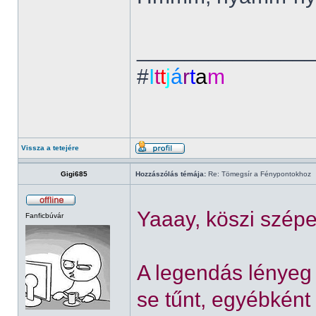
______________
#
I
t
t
j
á
r
t
a
m
Vissza a tetejére
Gigi685
Hozzászólás témája:
Re: Tömegsír a Fénypontokhoz
Yaaay, köszi szép
Fanficbúvár
A legendás lényeg
se tűnt, egyébkén