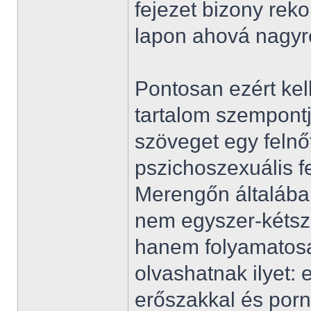
fejezet bizony reko
lapon ahová nagyré
Pontosan ezért kel
tartalom szempontj
szöveget egy felnőt
pszichoszexuális f
Merengőn általában
nem egyszer-kétsze
hanem folyamatosa
olvashatnak ilyet: e
erőszakkal és pornó