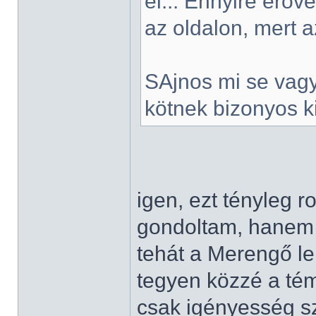
el... Ennyire erő
az oldalon, mert 
SAjnos mi se vagy
kötnek bizonyos k
igen, ezt tényleg
gondoltam, hanem a
tehát a Merengő le
tegyen közzé a té
csak igényesség sz