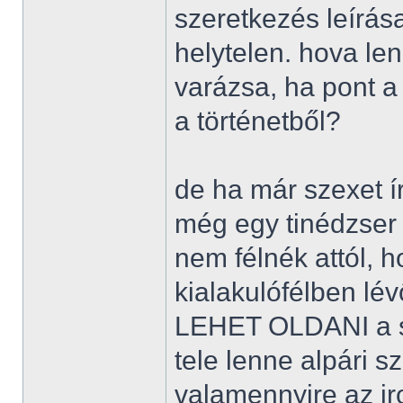
szeretkezés leírás
helytelen. hova le
varázsa, ha pont a
a történetből?
de ha már szexet í
még egy tinédzser
nem félnék attól, 
kialakulófélben lé
LEHET OLDANI a sz
tele lenne alpári s
valamennyire az ir