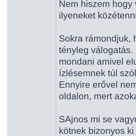
Nem hiszem hogy v
ilyeneket közétenni
Sokra rámondjuk, 
tényleg válogatás
mondani amivel elu
ízlésemnek túl szó
Ennyire erővel ne
oldalon, mert azok
SAjnos mi se vagyu
kötnek bizonyos ki