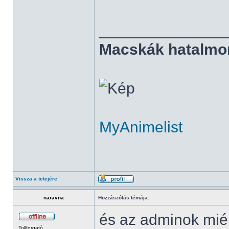
______________
Macskák hatalmo
MyAnimelist
Vissza a tetejére
naravna
Hozzászólás témája:
és az adminok miér
Tollforgató