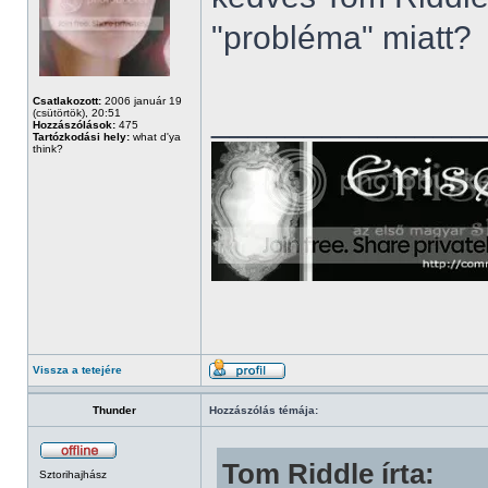
"probléma" miatt?
Csatlakozott:
2006 január 19
______________
(csütörtök), 20:51
Hozzászólások:
475
Tartózkodási hely:
what d'ya
think?
Vissza a tetejére
Thunder
Hozzászólás témája:
Tom Riddle írta:
Sztorihajhász