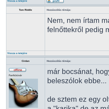
Vissza a tetejére
Tom Riddle
Hozzászólás témája:
Nem, nem írtam má
felnőttekről pedi
Vissza a tetejére
Cirdan
Hozzászólás témája:
már bocsánat, hogy
Fanficbúvár
beleszólok ebbe...
de sztem ez egy ol
a "karika" de az má