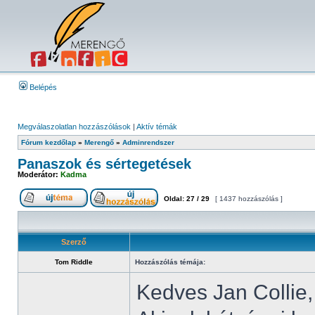
Belépés
Megválaszolatlan hozzászólások
|
Aktív témák
Fórum kezdőlap
»
Merengő
»
Adminrendszer
Panaszok és sértegetések
Moderátor:
Kadma
Oldal:
27
/
29
[ 1437 hozzászólás ]
Szerző
Tom Riddle
Hozzászólás témája:
Kedves Jan Collie,