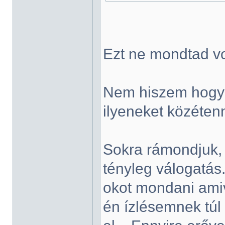
Ezt ne mondtad vo
Nem hiszem hogy 
ilyeneket közétenn
Sokra rámondjuk, 
tényleg válogatá
okot mondani amive
én ízlésemnek tú