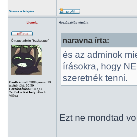
Vissza a tetejére
Lionela
Hozzászólás témája:
naravna írta:
Ó-nagy-admin "backstage"
és az adminok mié
írásokra, hogy NE
szeretnék tenni.
Csatlakozott:
2006 január 19
(csütörtök), 20:59
Hozzászólások:
11671
Tartózkodási hely:
Álmok
Világa
Ezt ne mondtad vol