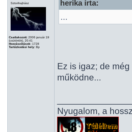
herika írta:
Sztorihajhász
...
Csatlakozott:
2006 január 19
(csütörtök), 20:41
Hozzászólások:
1728
Tartózkodási hely:
Bp
Ez is igaz; de még
működne...
______________
Nyugalom, a hosszú