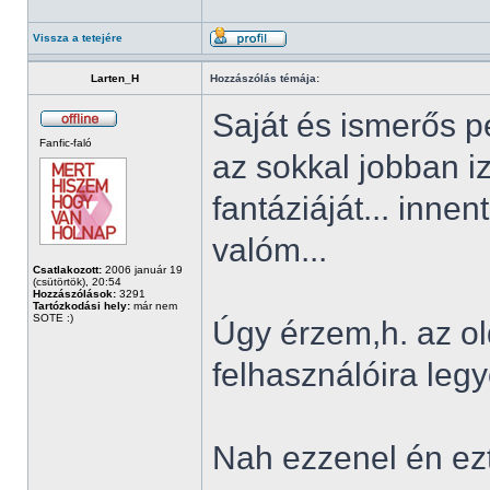
Vissza a tetejére
Larten_H
Hozzászólás témája:
Saját és ismerős pé
Fanfic-faló
az sokkal jobban i
fantáziáját... inne
valóm...
Csatlakozott:
2006 január 19
(csütörtök), 20:54
Hozzászólások:
3291
Tartózkodási hely:
már nem
SOTE :)
Úgy érzem,h. az ol
felhasználóira leg
Nah ezzenel én ezt