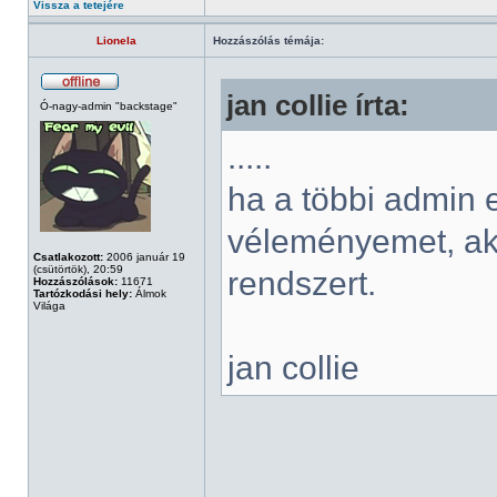
Vissza a tetejére
Lionela
Hozzászólás témája:
jan collie írta:
Ó-nagy-admin "backstage"
.....
ha a többi admin 
véleményemet, aká
Csatlakozott:
2006 január 19
(csütörtök), 20:59
rendszert.
Hozzászólások:
11671
Tartózkodási hely:
Álmok
Világa
jan collie