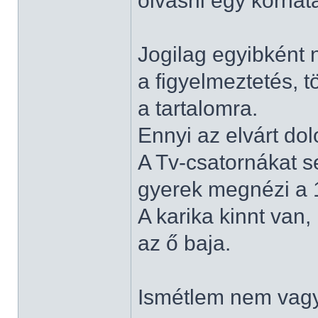
olvasni egy korhat
Jogilag egyibként
a figyelmeztetés, t
a tartalomra.
Ennyi az elvárt dol
A Tv-csatornákat s
gyerek megnézi a 1
A karika kinnt van
az ő baja.
Ismétlem nem vagyo