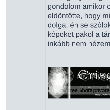
gondolom amikor el
eldöntötte, hogy m
dolga. én se szólo
képeket pakol a tá
inkább nem nézem
______________