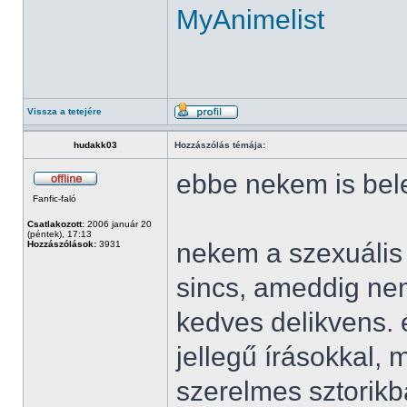
MyAnimelist
Vissza a tetejére
hudakk03
Hozzászólás témája:
ebbe nekem is bele 
Fanfic-faló
Csatlakozott:
2006 január 20
(péntek), 17:13
nekem a szexuális
Hozzászólások:
3931
sincs, ameddig ne
kedves delikvens. 
jellegű írásokkal, 
szerelmes sztorikb