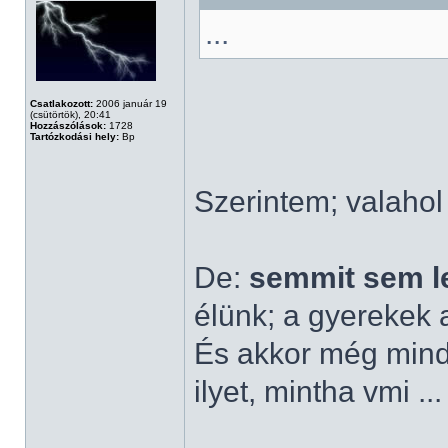
...
Csatlakozott:
2006 január 19
(csütörtök), 20:41
Hozzászólások:
1728
Tartózkodási hely:
Bp
Szerintem; valahol
De:
semmit sem le
élünk; a gyerekek a
És akkor még mindi
ilyet, mintha vmi ..