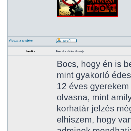
Vissza a tetejére
herika
Hozzászólás témája:
Bocs, hogy én is b
mint gyakorló éde
12 éves gyerekem 
olvasna, mint amil
korhatár jelzés mé
elhiszem, hogy van 
adminok mondhatják 