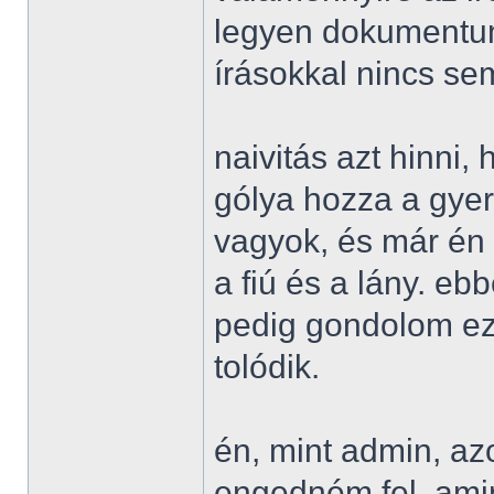
legyen dokumentum-
írásokkal nincs se
naivitás azt hinni,
gólya hozza a gyer
vagyok, és már én
a fiú és a lány. eb
pedig gondolom ez
tolódik.
én, mint admin, az
engedném fel, ami