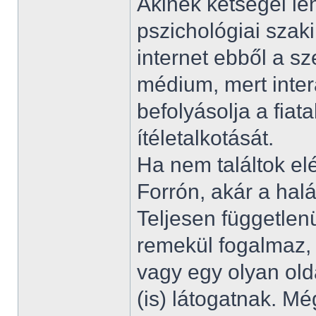
Akinek kétségei le
pszichológiai szak
internet ebből a 
médium, mert inter
befolyásolja a fiat
ítéletalkotását.
Ha nem találtok elé
Forrón, akár a halá
Teljesen független
remekül fogalmaz,
vagy egy olyan old
(is) látogatnak. M