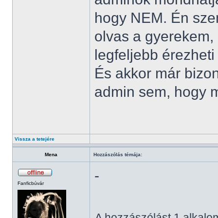
hogy NEM. Én szem
olvas a gyerekem, 
legfeljebb érezhet
És akkor már bizon
admin sem, hogy 
Vissza a tetejére
Mena
Hozzászólás témája:
-
Fanficbúvár
A hozzászólást 1 alkalom