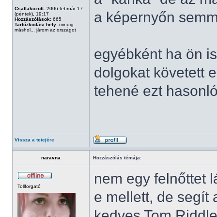
Csatlakozott:
2006 február 17
a képernyőn semm
(péntek), 19:17
Hozzászólások:
665
Tartózkodási hely:
mindig
máshol... járom az országot
egyébként ha ön is
dolgokat követett e
tehené ezt hasonl
Vissza a tetejére
naravna
Hozzászólás témája:
nem egy felnőttet 
Tollforgató
e mellett, de segít 
kedves Tom Riddle,