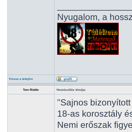
______________
Nyugalom, a hosszú
Vissza a tetejére
Tom Riddle
Hozzászólás témája:
"Sajnos bizonyított
18-as korosztály é
Nemi erőszak figyel