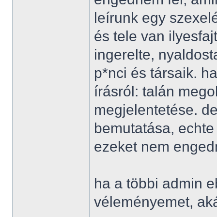
leírunk egy szexelé
és tele van ilyesfa
ingerelte, nyaldost
p*nci és társaik. h
írásról: talán mego
megjelentetése. d
bemutatása, echte p
ezeket nem engedn
ha a többi admin e
véleményemet, akár