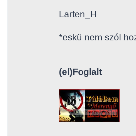
Larten_H
*eskü nem szól ho
______________
(el)Foglalt