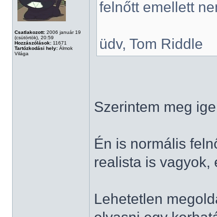
felnőtt emellett n
Csatlakozott:
2006 január 19
(csütörtök), 20:59
üdv, Tom Riddle
Hozzászólások:
11671
Tartózkodási hely:
Álmok
Világa
Szerintem meg ige
Én is normális fe
realista is vagyok, 
Lehetetlen megolda