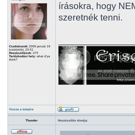
írásokra, hogy NEM
szeretnék tenni.
______________
Csatlakozott:
2006 január 19
(csütörtök), 20:51
Hozzászólások:
475
Tartózkodási hely:
what d'ya
think?
Vissza a tetejére
Thunder
Hozzászólás témája: