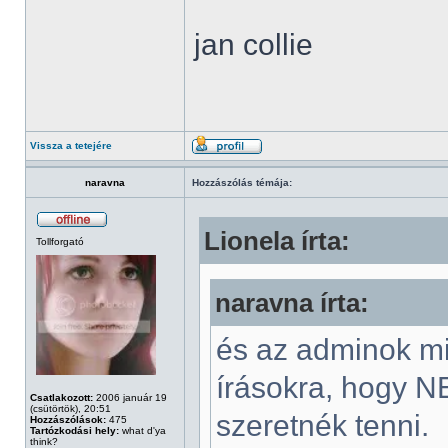
jan collie
Vissza a tetejére
naravna
Hozzászólás témája:
Lionela írta:
Tollforgató
naravna írta:
és az adminok mi
írásokra, hogy N
Csatlakozott:
2006 január 19
(csütörtök), 20:51
szeretnék tenni.
Hozzászólások:
475
Tartózkodási hely:
what d'ya
think?