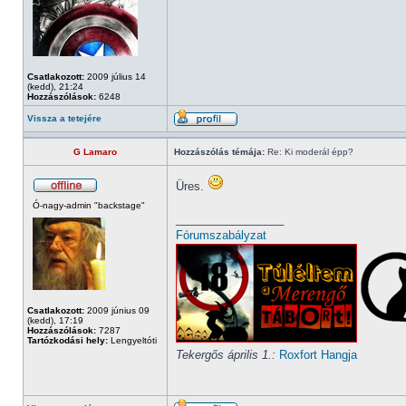
Csatlakozott:
2009 július 14
(kedd), 21:24
Hozzászólások:
6248
Vissza a tetejére
G Lamaro
Hozzászólás témája:
Re: Ki moderál épp?
Üres.
Ó-nagy-admin "backstage"
_________________
Fórumszabályzat
Csatlakozott:
2009 június 09
(kedd), 17:19
Hozzászólások:
7287
Tartózkodási hely:
Lengyeltóti
Tekergős április 1.:
Roxfort Hangja