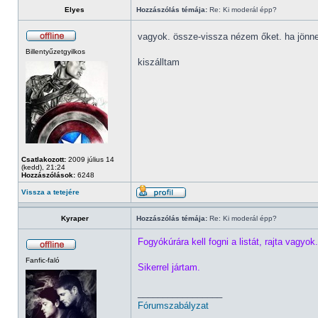
Elyes
Hozzászólás témája:
Re: Ki moderál épp?
vagyok. össze-vissza nézem őket. ha jönne
Billentyűzetgyilkos
kiszálltam
Csatlakozott:
2009 július 14
(kedd), 21:24
Hozzászólások:
6248
Vissza a tetejére
Kyraper
Hozzászólás témája:
Re: Ki moderál épp?
Fogyókúrára kell fogni a listát, rajta vagyok.
Fanfic-faló
Sikerrel jártam.
_________________
Fórumszabályzat