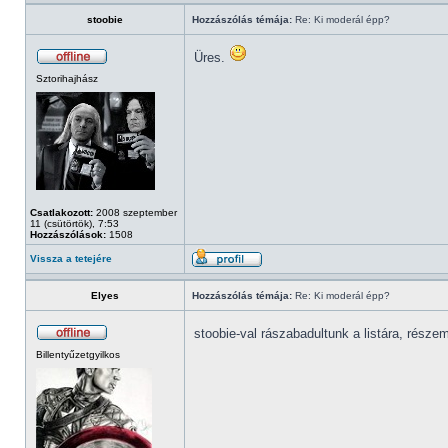
stoobie
Hozzászólás témája:
Re: Ki moderál épp?
Üres.
Sztorihajhász
Csatlakozott:
2008 szeptember
11 (csütörtök), 7:53
Hozzászólások:
1508
Vissza a tetejére
Elyes
Hozzászólás témája:
Re: Ki moderál épp?
stoobie-val rászabadultunk a listára, része
Billentyűzetgyilkos