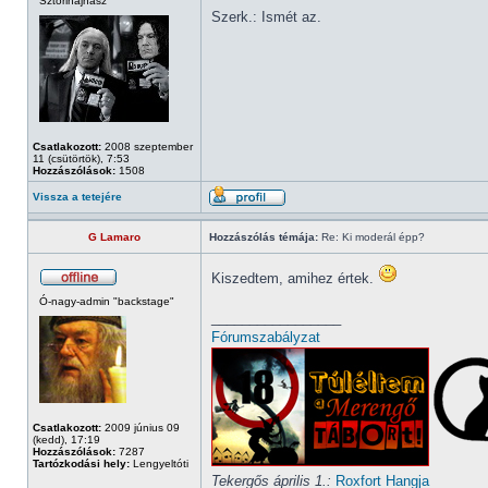
Sztorihajhász
Szerk.: Ismét az.
Csatlakozott:
2008 szeptember
11 (csütörtök), 7:53
Hozzászólások:
1508
Vissza a tetejére
G Lamaro
Hozzászólás témája:
Re: Ki moderál épp?
Kiszedtem, amihez értek.
Ó-nagy-admin "backstage"
_________________
Fórumszabályzat
Csatlakozott:
2009 június 09
(kedd), 17:19
Hozzászólások:
7287
Tartózkodási hely:
Lengyeltóti
Tekergős április 1.:
Roxfort Hangja