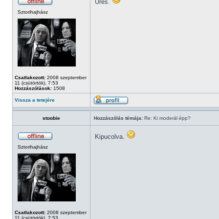
Üres.
Sztorihajhász
Csatlakozott:
2008 szeptember
11 (csütörtök), 7:53
Hozzászólások:
1508
Vissza a tetejére
stoobie
Hozzászólás témája:
Re: Ki moderál épp?
Kipucolva.
Sztorihajhász
Csatlakozott:
2008 szeptember
11 (csütörtök), 7:53