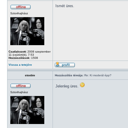
Ismét üres.
Sztorihajhász
Csatlakozott:
2008 szeptember
11 (csütörtök), 7:53
Hozzászólások:
1508
Vissza a tetejére
stoobie
Hozzászólás témája:
Re: Ki moderál épp?
Jelenleg üres.
Sztorihajhász