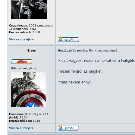
Csatlakozott:
2008 szeptember
11 (csütörtök), 7:53
Hozzászólások:
1508
Vissza a tetejére
Elyes
Hozzászólás témája:
Re: Ki moderál épp?
kicsit vagyok, nézem a hp-kat és a twilighto
Billentyűzetgyilkos
nézem fentről az origiket
mára nekem ennyi
Csatlakozott:
2009 július 14
(kedd), 21:24
Hozzászólások:
6248
Vissza a tetejére