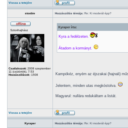
Vissza a tetejére
stoobie
Hozzászólás témája:
Re: Ki moderál épp?
Kyraper írta:
Sztorihajhász
Kyra a fedélzeten.
Átadom a kormányt.
Csatlakozott:
2008 szeptember
11 (csütörtök), 7:53
Kampókéz, enyém az éjszakai (hajnali) m
Hozzászólások:
1508
Jelentem, minden utas megkóstolva.
Magyarul: nullára redukáltam a listát.
Vissza a tetejére
Kyraper
Hozzászólás témája:
Re: Ki moderál épp?