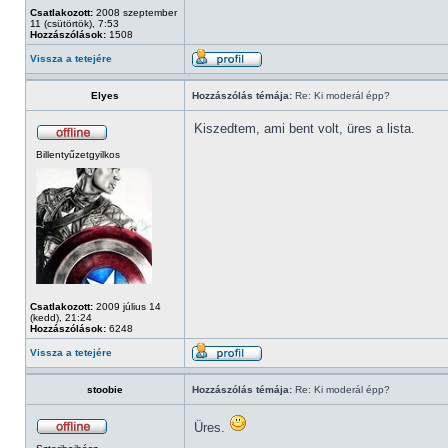
Csatlakozott:
2008 szeptember
11 (csütörtök), 7:53
Hozzászólások:
1508
Vissza a tetejére
Elyes
Hozzászólás témája:
Re: Ki moderál épp?
Kiszedtem, ami bent volt, üres a lista.
Billentyűzetgyilkos
Csatlakozott:
2009 július 14
(kedd), 21:24
Hozzászólások:
6248
Vissza a tetejére
stoobie
Hozzászólás témája:
Re: Ki moderál épp?
Üres.