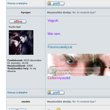
Vissza a tetejére
Kyraper
Hozzászólás témája:
Re: Ki moderál épp?
Vagyok.
Fanfic-faló
Már nem.
_________________
Fórumszabályzat
Csatlakozott:
2010 december
01 (szerda), 16:04
Hozzászólások:
3408
Tartózkodási hely:
In my
dreams
Cs
ill
ám
ny
usz
kó
Vissza a tetejére
stoobie
Hozzászólás témája:
Re: Ki moderál épp?