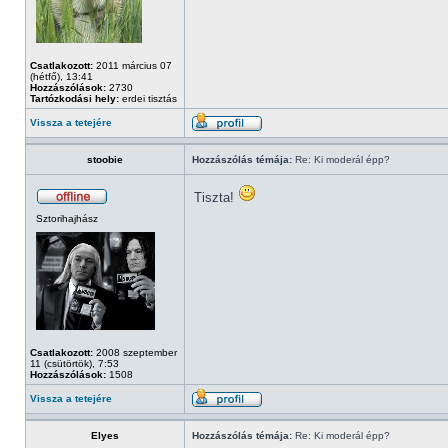
Csatlakozott:
2011 március 07
(hétfő), 13:41
Hozzászólások:
2730
Tartózkodási hely:
erdei tisztás
Vissza a tetejére
stoobie
Hozzászólás témája:
Re: Ki moderál épp?
Tiszta!
Sztorihajhász
Csatlakozott:
2008 szeptember
11 (csütörtök), 7:53
Hozzászólások:
1508
Vissza a tetejére
Elyes
Hozzászólás témája:
Re: Ki moderál épp?