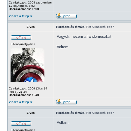
Csatlakozott:
2008 szeptember
11 (csütörtök), 7:53
Hozzászólások:
1508
Vissza a tetejére
Elyes
Hozzászólás témája:
Re: Ki moderál épp?
Vagyok, nézem a fandomosakat.
Billentyűzetgyilkos
Voltam.
Csatlakozott:
2009 július 14
(kedd), 21:24
Hozzászólások:
6248
Vissza a tetejére
Elyes
Hozzászólás témája:
Re: Ki moderál épp?
Voltam.
Billentyűzetgyilkos