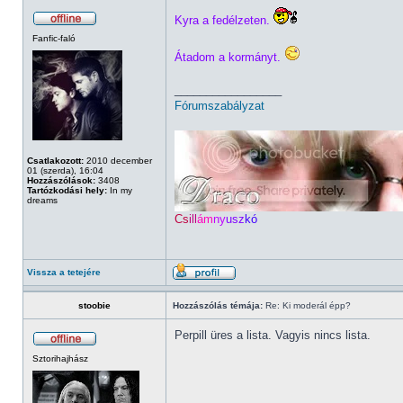
Kyra a fedélzeten.
Fanfic-faló
Átadom a kormányt.
_________________
Fórumszabályzat
Csatlakozott:
2010 december
01 (szerda), 16:04
Hozzászólások:
3408
Tartózkodási hely:
In my
dreams
Cs
ill
ám
ny
usz
kó
Vissza a tetejére
stoobie
Hozzászólás témája:
Re: Ki moderál épp?
Perpill üres a lista. Vagyis nincs lista.
Sztorihajhász