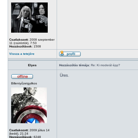
Csatlakozott:
2008 szeptember
11 (csütörtök), 7:53
Hozzászólások:
1508
Vissza a tetejére
Elyes
Hozzászólás témája:
Re: Ki moderál épp?
Üres.
Billentyűzetgyilkos
Csatlakozott:
2009 július 14
(kedd), 21:24
Hozzászólások:
6248