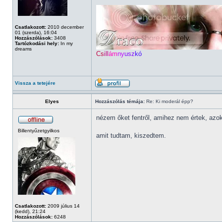
Csatlakozott:
2010 december
01 (szerda), 16:04
Hozzászólások:
3408
Tartózkodási hely:
In my
dreams
Cs
ill
ám
ny
usz
kó
Vissza a tetejére
Elyes
Hozzászólás témája:
Re: Ki moderál épp?
nézem őket fentről, amihez nem értek, azo
Billentyűzetgyilkos
amit tudtam, kiszedtem.
Csatlakozott:
2009 július 14
(kedd), 21:24
Hozzászólások:
6248