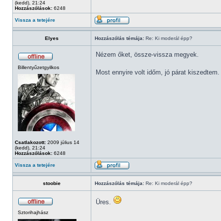
(kedd), 21:24
Hozzászólások:
6248
Vissza a tetejére
Elyes
Hozzászólás témája:
Re: Ki moderál épp?
Nézem őket, össze-vissza megyek.
Billentyűzetgyilkos
Most ennyire volt időm, jó párat kiszedtem.
Csatlakozott:
2009 július 14
(kedd), 21:24
Hozzászólások:
6248
Vissza a tetejére
stoobie
Hozzászólás témája:
Re: Ki moderál épp?
Üres.
Sztorihajhász