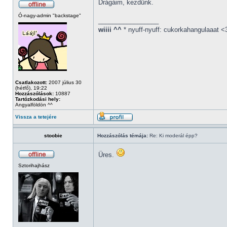
Drágáim, kezdünk.
Ó-nagy-admin "backstage"
_________________
wiiii ^^
* nyuff-nyuff: cukorkahangulaaat <
Csatlakozott:
2007 július 30
(hétfő), 19:22
Hozzászólások:
10887
Tartózkodási hely:
Angyalföldön ^^
Vissza a tetejére
stoobie
Hozzászólás témája:
Re: Ki moderál épp?
Üres.
Sztorihajhász