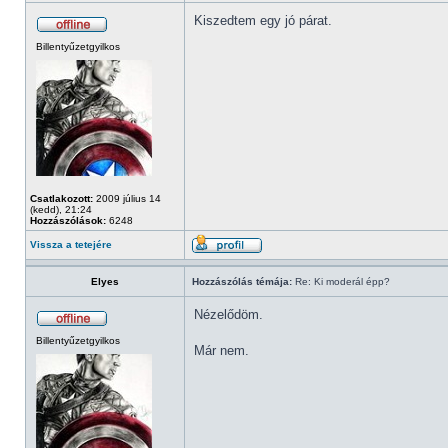
Kiszedtem egy jó párat.
Billentyűzetgyilkos
Csatlakozott:
2009 július 14
(kedd), 21:24
Hozzászólások:
6248
Vissza a tetejére
Elyes
Hozzászólás témája:
Re: Ki moderál épp?
Nézelődöm.
Billentyűzetgyilkos
Már nem.