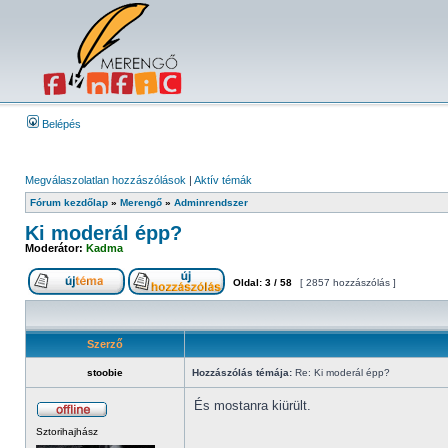
Belépés
Megválaszolatlan hozzászólások
|
Aktív témák
Fórum kezdőlap
»
Merengő
»
Adminrendszer
Ki moderál épp?
Moderátor:
Kadma
Oldal:
3
/
58
[ 2857 hozzászólás ]
Szerző
stoobie
Hozzászólás témája:
Re: Ki moderál épp?
És mostanra kiürült.
Sztorihajhász