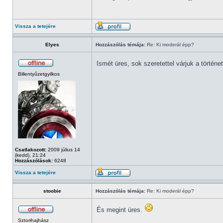
Vissza a tetejére
Elyes
Hozzászólás témája:
Re: Ki moderál épp?
Ismét üres, sok szeretettel várjuk a történ
Billentyűzetgyilkos
Csatlakozott:
2009 július 14
(kedd), 21:24
Hozzászólások:
6248
Vissza a tetejére
stoobie
Hozzászólás témája:
Re: Ki moderál épp?
És megint üres.
Sztorihajhász