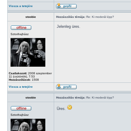
Vissza a tetejére
stoobie
Hozzászólás témája:
Re: Ki moderál épp?
Jelenleg üres.
Sztorihajhász
Csatlakozott:
2008 szeptember
11 (csütörtök), 7:53
Hozzászólások:
1508
Vissza a tetejére
stoobie
Hozzászólás témája:
Re: Ki moderál épp?
Üres.
Sztorihajhász