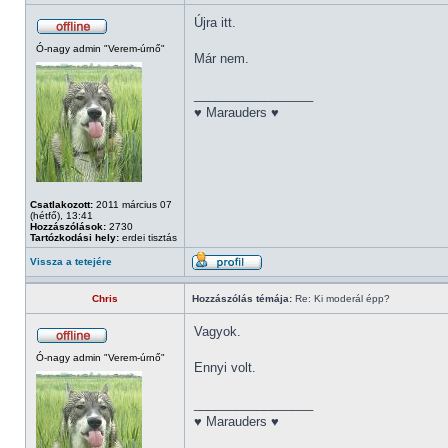
Újra itt.
Ó-nagy admin "Verem-úrnő"
Már nem.
_________________
♥ Marauders ♥
Csatlakozott:
2011 március 07
(hétfő), 13:41
Hozzászólások:
2730
Tartózkodási hely:
erdei tisztás
Vissza a tetejére
Chris
Hozzászólás témája:
Re: Ki moderál épp?
Vagyok.
Ó-nagy admin "Verem-úrnő"
Ennyi volt.
_________________
♥ Marauders ♥