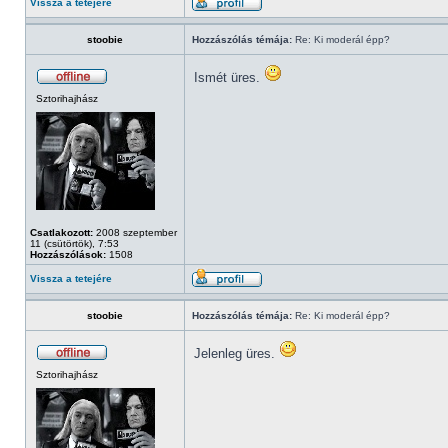
Vissza a tetejére
stoobie
Hozzászólás témája:
Re: Ki moderál épp?
Ismét üres.
Sztorihajhász
Csatlakozott:
2008 szeptember
11 (csütörtök), 7:53
Hozzászólások:
1508
Vissza a tetejére
stoobie
Hozzászólás témája:
Re: Ki moderál épp?
Jelenleg üres.
Sztorihajhász