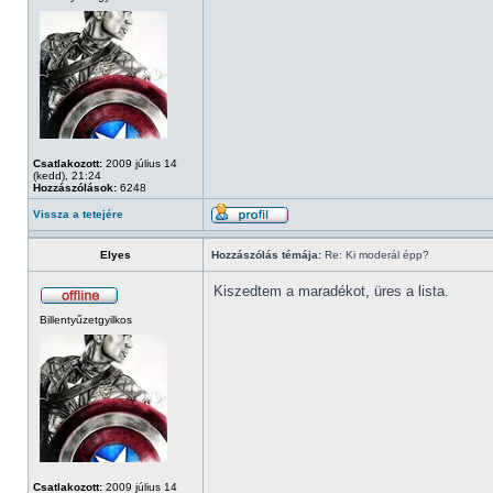
Csatlakozott:
2009 július 14
(kedd), 21:24
Hozzászólások:
6248
Vissza a tetejére
Elyes
Hozzászólás témája:
Re: Ki moderál épp?
Kiszedtem a maradékot, üres a lista.
Billentyűzetgyilkos
Csatlakozott:
2009 július 14