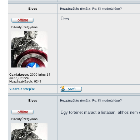
Elyes
Hozzászólás témája:
Re: Ki moderál épp?
Üres.
Billentyűzetgyilkos
Csatlakozott:
2009 július 14
(kedd), 21:24
Hozzászólások:
6248
Vissza a tetejére
Elyes
Hozzászólás témája:
Re: Ki moderál épp?
Egy történet maradt a listában, ahhoz nem 
Billentyűzetgyilkos