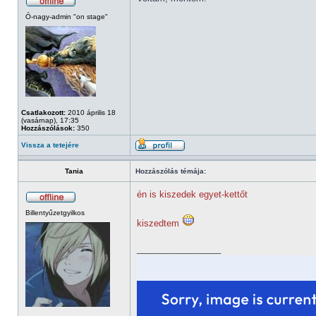
Ó-nagy-admin "on stage"
Csatlakozott:
2010 április 18
(vasárnap), 17:35
Hozzászólások:
350
Vissza a tetejére
Tania
Hozzászólás témája:
én is kiszedek egyet-kettőt
Billentyűzetgyilkos
kiszedtem
_________________