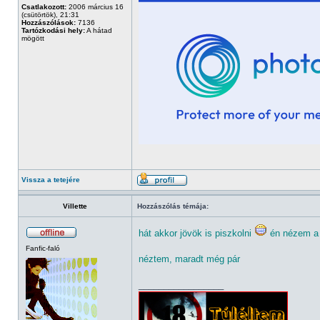
Csatlakozott:
2006 március 16
(csütörtök), 21:31
Hozzászólások:
7136
Tartózkodási hely:
A hátad
mögött
Vissza a tetejére
Villette
Hozzászólás témája:
hát akkor jövök is piszkolni
én nézem a 
Fanfic-faló
néztem, maradt még pár
_________________