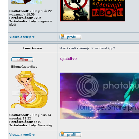
Csatlakozott:
2006 január 22
(vasárnap), 18:59
Hozzászólások:
2795
Tartózkodási hely:
magamon
kívül
Vissza a tetejére
Luna Aurora
Hozzászólás témája:
Ki moderál épp?
újratöltve
Billentyűzetgyilkos
_________________
Csatlakozott:
2006 június 14
(szerda), 13:22
Hozzászólások:
6619
Tartózkodási hely:
Mesevilág
Vissza a tetejére