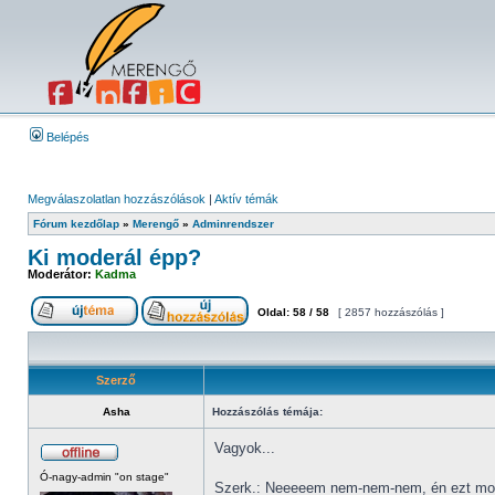
Belépés
Megválaszolatlan hozzászólások
|
Aktív témák
Fórum kezdőlap
»
Merengő
»
Adminrendszer
Ki moderál épp?
Moderátor:
Kadma
Oldal:
58
/
58
[ 2857 hozzászólás ]
Szerző
Asha
Hozzászólás témája:
Vagyok...
Ó-nagy-admin "on stage"
Szerk.: Neeeeem nem-nem-nem, én ezt mos