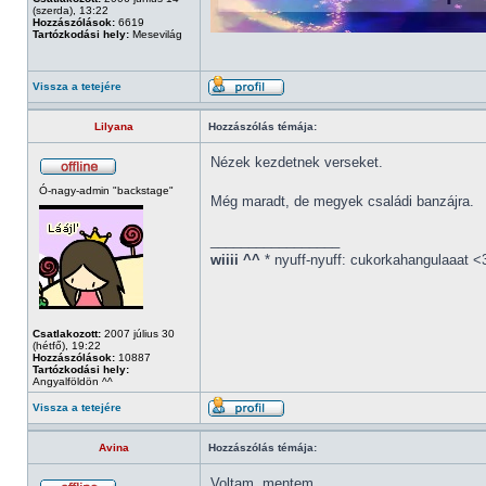
(szerda), 13:22
Hozzászólások:
6619
Tartózkodási hely:
Mesevilág
Vissza a tetejére
Lilyana
Hozzászólás témája:
Nézek kezdetnek verseket.
Ó-nagy-admin "backstage"
Még maradt, de megyek családi banzájra.
_________________
wiiii ^^
* nyuff-nyuff: cukorkahangulaaat <
Csatlakozott:
2007 július 30
(hétfő), 19:22
Hozzászólások:
10887
Tartózkodási hely:
Angyalföldön ^^
Vissza a tetejére
Avina
Hozzászólás témája:
Voltam, mentem.