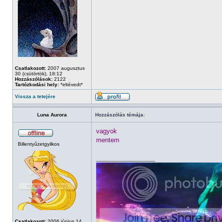
Csatlakozott:
2007 augusztus
30 (csütörtök), 18:12
Hozzászólások:
2122
Tartózkodási hely:
*eltévedt*
Vissza a tetejére
Luna Aurora
Hozzászólás témája:
vagyok
mentem
Billentyűzetgyilkos
_________________
Csatlakozott:
2006 június 14