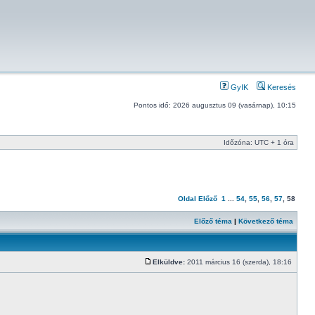
GyIK
Keresés
Pontos idő: 2026 augusztus 09 (vasárnap), 10:15
Időzóna: UTC + 1 óra
Oldal
Előző
1
...
54
,
55
,
56
,
57
,
58
Előző téma
|
Következő téma
Elküldve:
2011 március 16 (szerda), 18:16