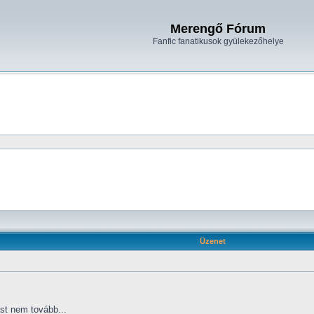
Merengő Fórum
Fanfic fanatikusok gyülekezőhelye
Üzenet
t nem tovább...