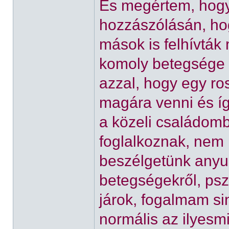
És megértem, hogy 
hozzászólásán, ho
mások is felhívták 
komoly betegsége 
azzal, hogy egy r
magára venni és íg
a közeli családomb
foglalkoznak, nem 
beszélgetünk anyu
betegségekről, psz
járok, fogalmam s
normális az ilyesmi