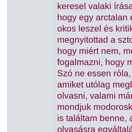
keresel valaki írás
hogy egy arctalan
okos leszel és krit
megnyitottad a sztor
hogy miért nem, m
fogalmazni, hogy mi
Szó ne essen róla, 
amiket utólag megb
olvasni, valami már
mondjuk modoroskod
is találtam benne,
olvasásra egyáltal