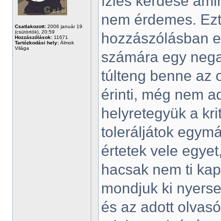
ízlés kérdése amir
nem érdemes. Ezt 
Csatlakozott:
2006 január 19
(csütörtök), 20:59
hozzászólásban el
Hozzászólások:
11671
Tartózkodási hely:
Álmok
Világa
számára egy negat
túlteng benne az 
érinti, még nem a
helyretegyük a krit
toleráljátok egym
értetek vele egyet
hacsak nem ti kapt
mondjuk ki nyerse
és az adott olvasó