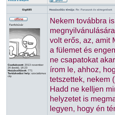
Vissza a tetejére
Gigi685
Hozzászólás témája:
Re: Panaszok és sértegetések
Nekem továbbra is 
Fanficbúvár
megnyilvánulásár
volt erős, az, amit
a fülemet és engem
ne csapatokat akar
Csatlakozott:
2013 november
írom le, ahhoz, ho
26 (kedd), 16:23
Hozzászólások:
771
Tartózkodási hely:
szocializmus
city
tetszettek, nekem
Hadd ne kelljen m
helyzetet is megm
legyen, hogy én té