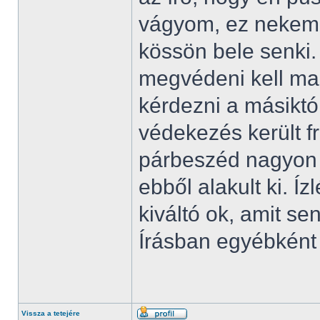
vágyom, ez nekem 
kössön bele senki.
megvédeni kell ma
kérdezni a másikt
védekezés került f
párbeszéd nagyon g
ebből alakult ki. Íz
kiváltó ok, amit se
Írásban egyébként 
Vissza a tetejére