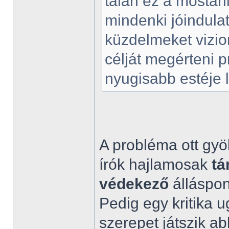
talán ez a mostan
mindenki jóindula
küzdelmeket vizio
célját megérteni 
nyugisabb estéje 
A probléma ott gyök
írók hajlamosak
t
védekező
álláspon
Pedig egy kritika u
szerepet játszik a