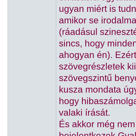
ugyan miért is tud
amikor se irodalma
(ráadásul szineszt
sincs, hogy minden
ahogyan én). Ezér
szövegrészletek ki
szövegszintű benyo
kusza mondata úgy
hogy hibaszámolga
valaki írását.
És akkor még nem i
bejelentkezek Gyak