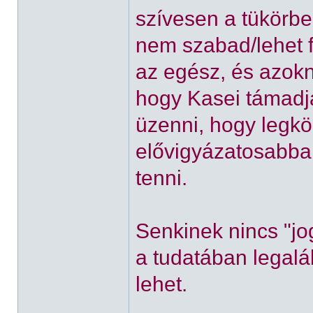
szívesen a tükörbe
nem szabad/lehet f
az egész, és azokn
hogy Kasei támadj
üzenni, hogy legkö
elővigyázatosabbak
tenni.
Senkinek nincs "jo
a tudatában legal
lehet.