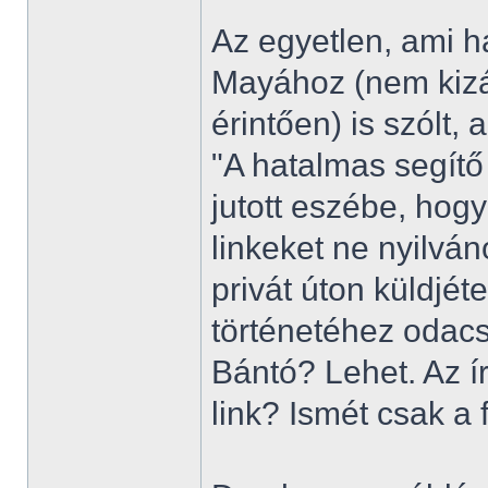
Az egyetlen, ami 
Mayához (nem kizá
érintően) is szólt,
"A hatalmas segít
jutott eszébe, hogy
linkeket ne nyilv
privát úton küldjét
történetéhez odacs
Bántó? Lehet. Az ír
link? Ismét csak a 