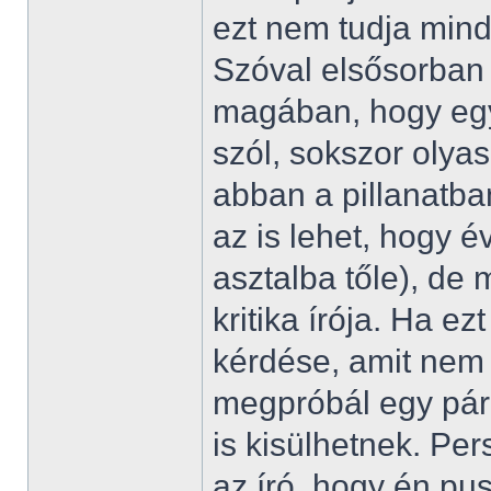
ezt nem tudja min
Szóval elsősorban 
magában, hogy egy
szól, sokszor olyas
abban a pillanatban
az is lehet, hogy é
asztalba tőle), d
kritika írója. Ha e
kérdése, amit nem 
megpróbál egy párb
is kisülhetnek. Pe
az író, hogy én pu