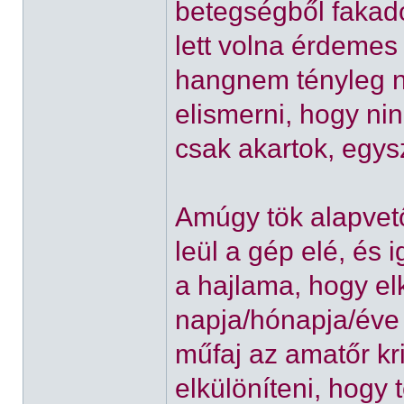
betegségből fakad
lett volna érdemes
hangnem tényleg n
elismerni, hogy ni
csak akartok, egys
Amúgy tök alapvető
leül a gép elé, és 
a hajlama, hogy el
napja/hónapja/éve 
műfaj az amatőr kr
elkülöníteni, hogy 