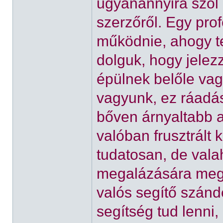
ugyanannyira szól a
szerzőről. Egy pro
működnie, ahogy te
dolguk, hogy jelez
épülnek belőle va
vagyunk, ez ráadás
bőven árnyaltabb a
valóban frusztrált 
tudatosan, de valah
megalázására megy
valós segítő szándé
segítség tud lenni