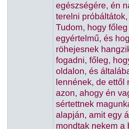
egészségére, én n
terelni próbáltáto
Tudom, hogy főleg 
egyértelmű, és hog
röhejesnek hangzik
fogadni, főleg, ho
oldalon, és általá
lennének, de ettől
azon, ahogy én vag
sértettnek magunk
alapján, amit egy 
mondtak nekem a b