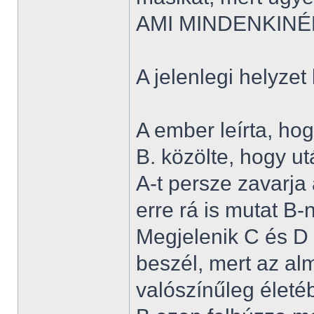
AMI MINDENKINÉ
A jelenlegi helyzet
A ember leírta, ho
B. közölte, hogy utá
A-t persze zavarja
erre rá is mutat B-
Megjelenik C és D
beszél, mert az al
valószínűleg életé