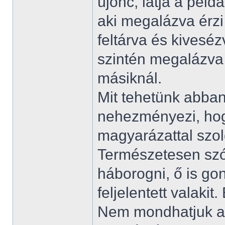
újonc, látja a példá
aki megalázva érzi 
feltárva és kiveséz
szintén megalázva 
másiknál.
Mit tehetünk abban
nehezményezi, hogy
magyarázattal szol
Természetesen szól
háborogni, ő is gon
feljelentett valaki
Nem mondhatjuk az