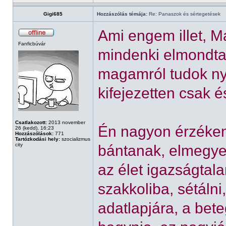
Gigi685
Hozzászólás témája:
Re: Panaszok és sértegetések
Ami engem illet, M
Fanficbúvár
mindenki elmondta,
magamról tudok nyi
kifejezetten csak é
Csatlakozott:
2013 november
Én nagyon érzéken
26 (kedd), 16:23
Hozzászólások:
771
Tartózkodási hely:
szocializmus
city
bántanak, elmegy
az élet igazságta
szakkoliba, sétálni
adatlapjára, a beteg