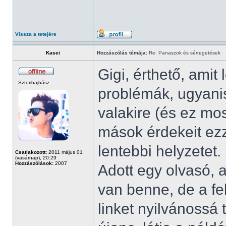
Vissza a tetejére
Kasei
Hozzászólás témája:
Re: Panaszok és sértegetések
Gigi, érthető, amit
Sztorihajhász
problémák, ugyanis
valakire (és ez most
mások érdekeit ez
lentebbi helyzetet.
Csatlakozott:
2011 május 01
(vasárnap), 20:29
Hozzászólások:
2007
Adott egy olvasó, a
van benne, de a fe
linket nyilvánossá 