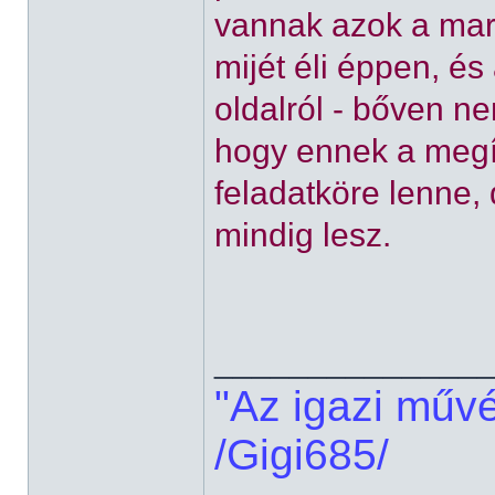
vannak azok a mark
mijét éli éppen, és 
oldalról - bőven n
hogy ennek a meg
feladatköre lenne
mindig lesz.
______________
"Az igazi műv
/Gigi685/