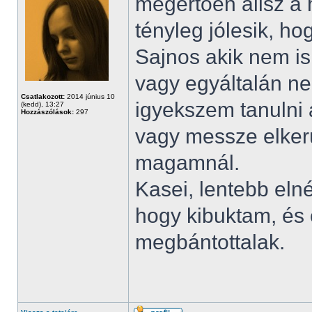
megértően állsz a
tényleg jólesik, ho
Sajnos akik nem i
vagy egyáltalán nem
Csatlakozott:
2014 június 10
igyekszem tanulni 
(kedd), 13:27
Hozzászólások:
297
vagy messze elkerü
magamnál.
Kasei, lentebb eln
hogy kibuktam, és 
megbántottalak.