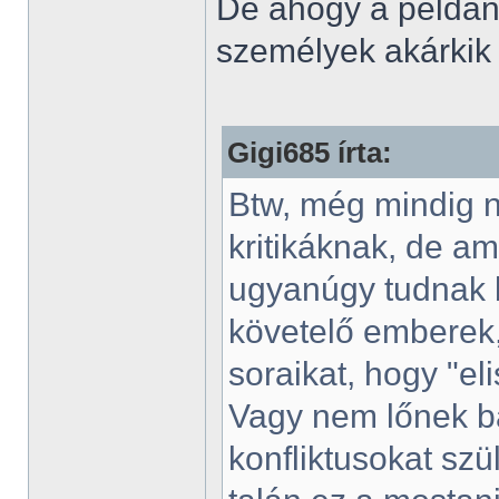
De ahogy a példánál 
személyek akárkik 
Gigi685 írta:
Btw, még mindig n
kritikáknak, de am
ugyanúgy tudnak ba
követelő emberek,
soraikat, hogy "el
Vagy nem lőnek ba
konfliktusokat szü