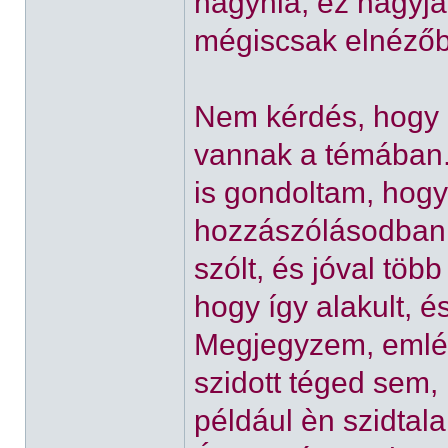
hagynia, ez nagyjá
mégiscsak elnézőbb
Nem kérdés, hogy 
vannak a témában.
is gondoltam, hogy 
hozzászólásodban,
szólt, és jóval tö
hogy így alakult, 
Megjegyzem, emlék
szidott téged sem,
például èn szidtal