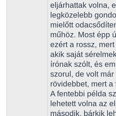
eljárhattak volna,
legközelebb gondol
mielőtt odacsődíten
műhöz. Most épp úg
ezért a rossz, mert
akik saját sérelmek
írónak szólt, és em
szorul, de volt már
rövidebbet, mert a f
A fentebbi példa sz
lehetett volna az el
második, bárkik leh