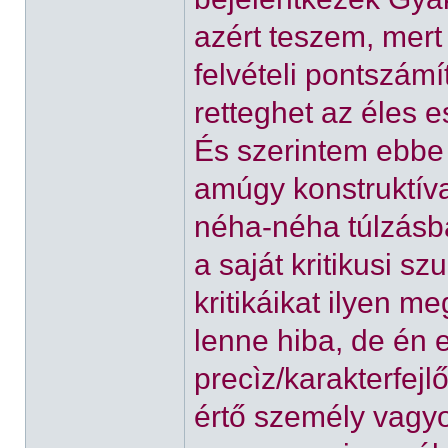
azért teszem, mert 
felvételi pontszámí
retteghet az éles 
És szerintem ebbe 
amúgy konstruktíva
néha-néha túlzásba
a saját kritikusi sz
kritikáikat ilyen 
lenne hiba, de én
precìz/karakterfej
értő személy vagyo