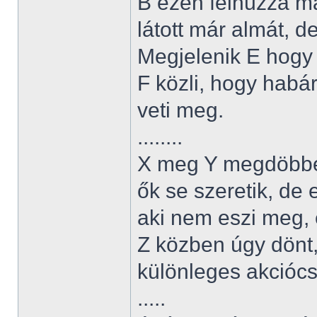
B ezen felhúzza ma
látott már almát, d
Megjelenik E hogy d
F közli, hogy habár
veti meg.
........
X meg Y megdöbben
ők se szeretik, de 
aki nem eszi meg, 
Z közben úgy dönt,
különleges akciócso
.....