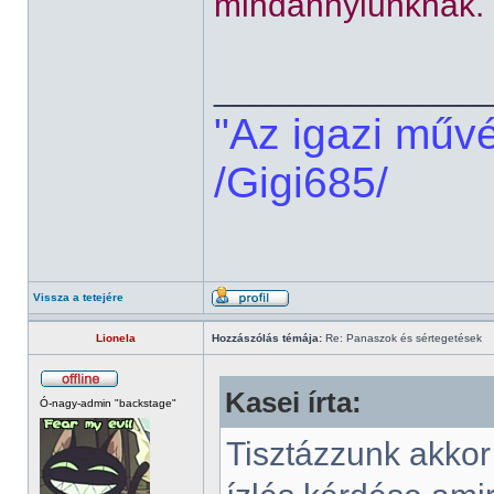
mindannyiunknak.
______________
"Az igazi műv
/Gigi685/
Vissza a tetejére
Lionela
Hozzászólás témája:
Re: Panaszok és sértegetések
Kasei írta:
Ó-nagy-admin "backstage"
Tisztázzunk akkor v