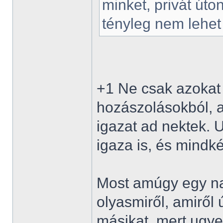
minket, privát úto
tényleg nem lehe
+1 Ne csak azokat 
hozászolásokból, a
igazat ad nektek. U
igaza is, és mindkét
Most amúgy egy nag
olyasmiről, amiről
másikat, mert ugye