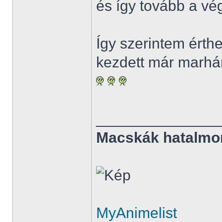
és így tovább a vég
Így szerintem érth
kezdett már marhár
______________
Macskák hatalmo
MyAnimelist