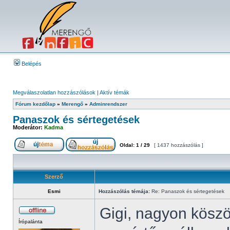
Belépés
Megválaszolatlan hozzászólások
|
Aktív témák
Fórum kezdőlap
»
Merengő
»
Adminrendszer
Panaszok és sértegetések
Moderátor:
Kadma
Oldal:
1
/
29
[ 1437 hozzászólás ]
Szerző
Esmi
Hozzászólás témája:
Re: Panaszok és sértegetések
Gigi, nagyon kösz
Írópalánta