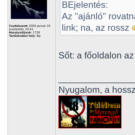
BEjelentés:
Az "ajánló" rovatn
link; na, az rossz
Csatlakozott:
2006 január 19
(csütörtök), 20:41
Hozzászólások:
1728
Tartózkodási hely:
Bp
Sőt: a főoldalon az
______________
Nyugalom, a hosszú