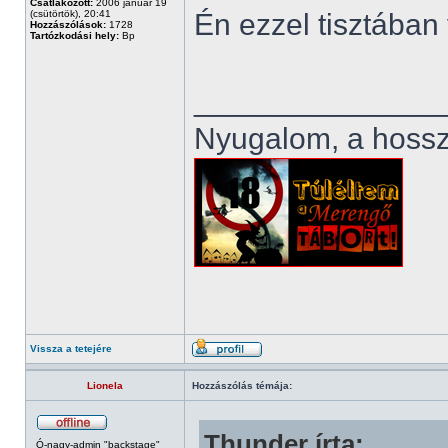
Csatlakozott:
2006 január 19
(csütörtök), 20:41
Én ezzel tisztában
Hozzászólások:
1728
Tartózkodási hely:
Bp
______________
Nyugalom, a hosszú
Vissza a tetejére
Lionela
Hozzászólás témája:
Thunder írta:
Ó-nagy-admin "backstage"