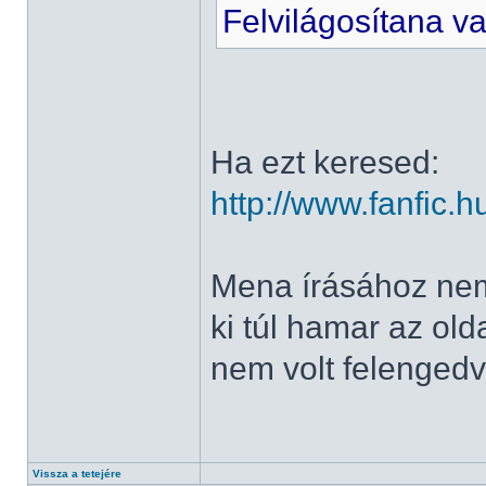
Felvilágosítana v
Ha ezt keresed:
http://www.fanfic
Mena írásához nem
ki túl hamar az ol
nem volt felengedv
Vissza a tetejére