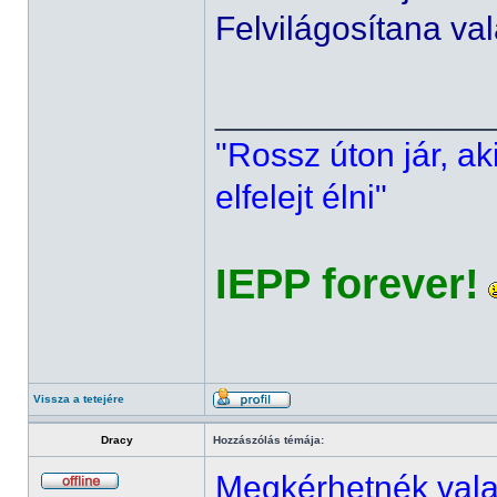
Felvilágosítana va
______________
"Rossz úton jár, ak
elfelejt élni"
IEPP forever!
Vissza a tetejére
Dracy
Hozzászólás témája:
Megkérhetnék valaki