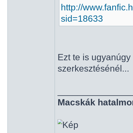
http://www.fanfic
sid=18633
Ezt te is ugyanúgy
szerkesztésénél...
______________
Macskák hatalmo