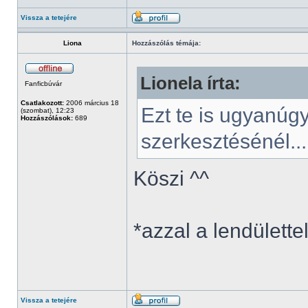
Vissza a tetejére
Liona
Hozzászólás témája:
Lionela írta:
Fanficbúvár
Csatlakozott:
2006 március 18
Ezt te is ugyanúg
(szombat), 12:23
Hozzászólások:
689
szerkesztésénél...
Köszi ^^
*azzal a lendülettel
Vissza a tetejére