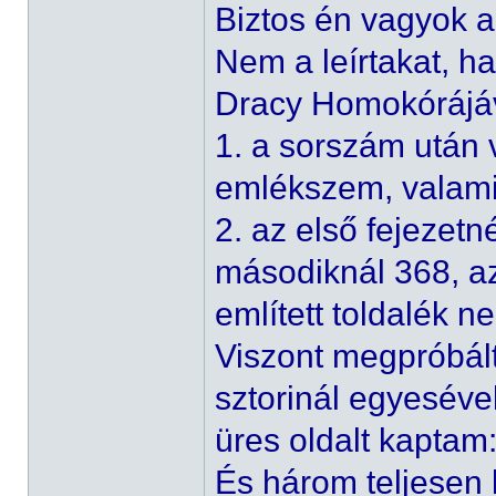
Biztos én vagyok a
Nem a leírtakat, h
Dracy Homokórájáv
1. a sorszám után v
emlékszem, valami
2. az első fejezetn
másodiknál 368, az
említett toldalék ne
Viszont megpróbált
sztorinál egyesével
üres oldalt kaptam
És három teljesen