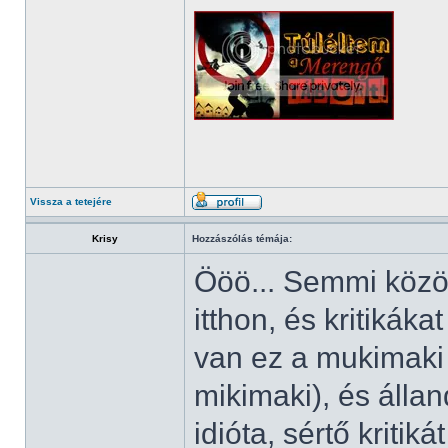
Vissza a tetejére
Krisy
Hozzászólás témája:
Ööö... Semmi közö
itthon, és kritiká
van ez a mukimaki
mikimaki), és álla
idióta, sértő kriti