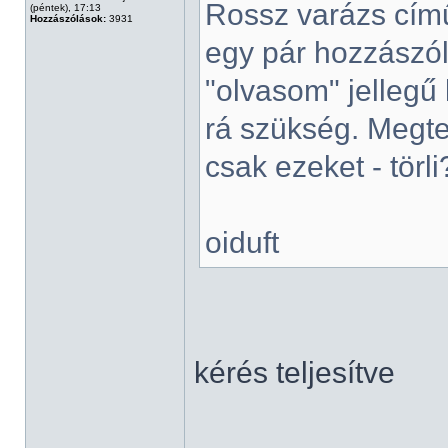
Rossz varázs című
(péntek), 17:13
Hozzászólások:
3931
egy pár hozzászól
"olvasom" jellegű 
rá szükség. Megte
csak ezeket - tör
oiduft
kérés teljesítve