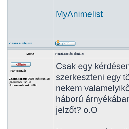
MyAnimelist
Vissza a tetejére
Liona
Hozzászólás témája:
Csak egy kérdésem
Fanficbúvár
szerkeszteni egy t
Csatlakozott:
2006 március 18
(szombat), 12:23
nekem valamelyikőt
Hozzászólások:
689
háború árnyékában)
jelzőt? o.O