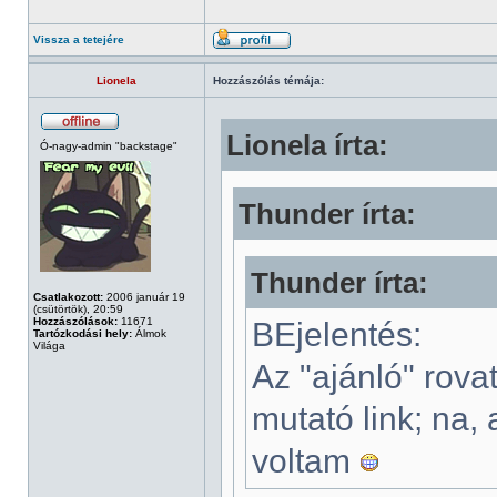
Vissza a tetejére
Lionela
Hozzászólás témája:
Lionela írta:
Ó-nagy-admin "backstage"
Thunder írta:
Thunder írta:
Csatlakozott:
2006 január 19
(csütörtök), 20:59
Hozzászólások:
11671
BEjelentés:
Tartózkodási hely:
Álmok
Világa
Az "ajánló" rova
mutató link; na,
voltam