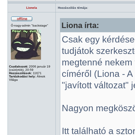
Lionela
Hozzászólás témája:
Liona írta:
Ó-nagy-admin "backstage"
Csak egy kérdése
tudjátok szerkeszt
megtenné nekem v
Csatlakozott:
2006 január 19
(csütörtök), 20:59
címéről (Liona - 
Hozzászólások:
11671
Tartózkodási hely:
Álmok
Világa
"javított változat" 
Nagyon megkösz
Itt található a sztor