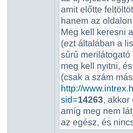
amit előtte feltölt
hanem az oldalon 
Meg kell keresni a
(ezt általában a l
sűrű merilátogató
meg kell nyitni, é
(csak a szám más
http://www.intrex
sid=
14263
, akkor
amíg meg nem látj
az egész, és nincs