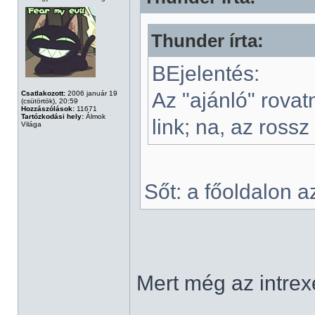
Thunder írta:
BEjelentés:
Az "ajánló" rovat
Csatlakozott:
2006 január 19
(csütörtök), 20:59
Hozzászólások:
11671
Tartózkodási hely:
Álmok
link; na, az rossz
Világa
Sőt: a főoldalon a
Mert még az intrex