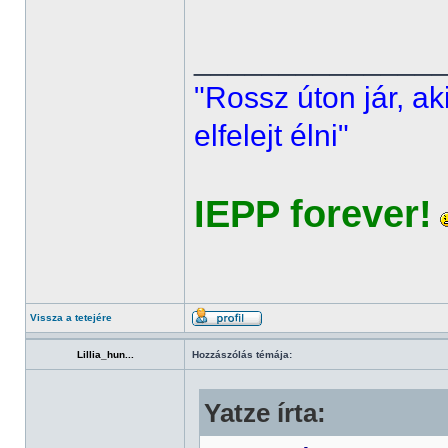
______________
"Rossz úton jár, ak
elfelejt élni"
IEPP forever!
Vissza a tetejére
Lillia_hun...
Hozzászólás témája:
Yatze írta: