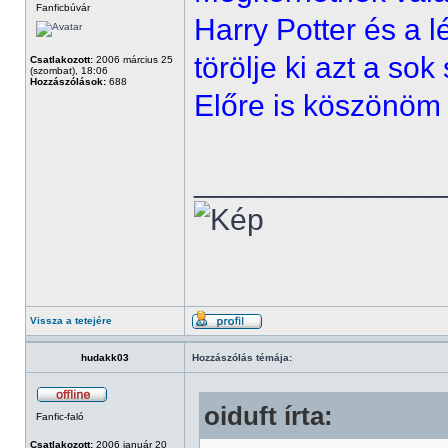
Fanficbúvár
Harry Potter és a l
törölje ki azt a sok
Csatlakozott:
2006 március 25
(szombat), 18:06
Hozzászólások:
688
Előre is köszönö
______________
Vissza a tetejére
hudakk03
Hozzászólás témája:
oiduft írta:
Fanfic-faló
Csatlakozott:
2006 január 20