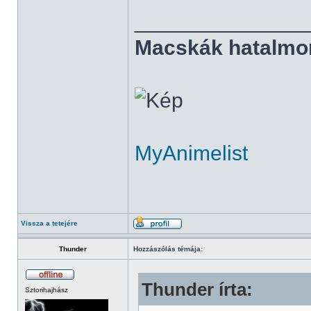
______________
Macskák hatalmo
MyAnimelist
Vissza a tetejére
Thunder
Hozzászólás témája:
Thunder írta:
Sztorihajhász