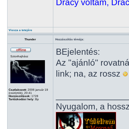
Dracy voltam, Draci
Vissza a tetejére
Thunder
Hozzászólás témája:
BEjelentés:
Sztorihajhász
Az "ajánló" rovatná
link; na, az rossz
Csatlakozott:
2006 január 19
______________
(csütörtök), 20:41
Hozzászólások:
1728
Tartózkodási hely:
Bp
Nyugalom, a hosszú