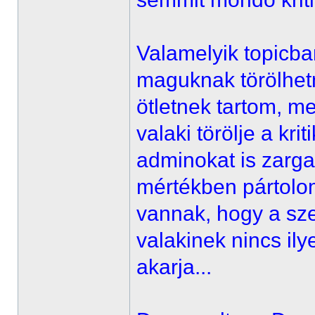
Valamelyik topicba
maguknak törölhetné
ötletnek tartom, m
valaki törölje a kr
adminokat is zarga
mértékben pártolom 
vannak, hogy a sze
valakinek nincs ily
akarja...