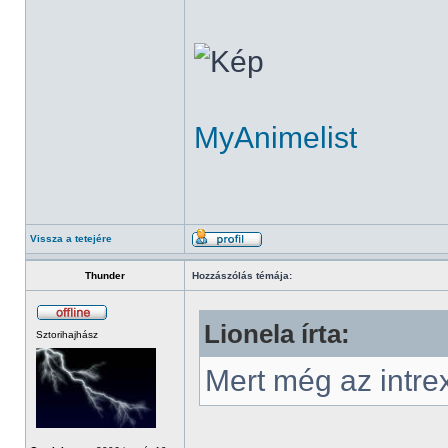
MyAnimelist
Vissza a tetejére
Thunder
Hozzászólás témája:
Lionela írta:
Sztorihajhász
Mert még az intrex