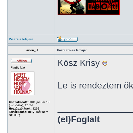
Vissza a tetejére
Larten_H
Hozzászólás témája:
Kösz Krisy
Fanfic-faló
Le is rendeztem ő
Csatlakozott:
2006 január 19
______________
(csütörtök), 20:54
Hozzászólások:
3291
Tartózkodási hely:
már nem
SOTE :)
(el)Foglalt