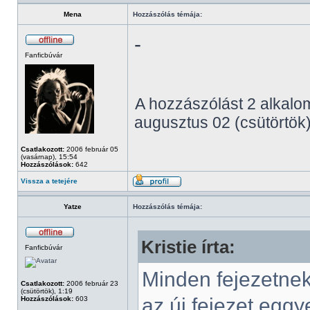
Mena
Hozzászólás témája:
-
Fanficbúvár
A hozzászólást 2 alkalom
augusztus 02 (csütörtök)
Csatlakozott:
2006 február 05
(vasárnap), 15:54
Hozzászólások:
642
Vissza a tetejére
Yatze
Hozzászólás témája:
Kristie írta:
Fanficbúvár
Minden fejezetne
Csatlakozott:
2006 február 23
(csütörtök), 1:19
az új fejezet egg
Hozzászólások:
603