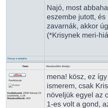
Najó, most abbah
eszembe jutott, és
zavarnák, akkor úg
(*Krisynek meri-h
Vissza a tetejére
Yatze
Hozzászólás témája:
mena! kösz, ez így 
Fanficbúvár
ismerem, csak Kris
növeljük egyel az 
Csatlakozott:
2006 február 23
(csütörtök), 1:19
Hozzászólások:
603
1-es volt a gond, a