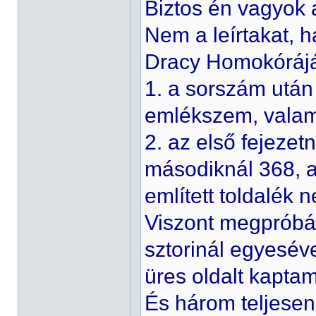
Biztos én vagyok 
Nem a leírtakat, 
Dracy Homokórájá
1. a sorszám után 
emlékszem, valam
2. az első fejezet
másodiknál 368, a
említett toldalék n
Viszont megpróbál
sztorinál egyeséve
üres oldalt kapta
És három teljesen