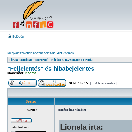
Belépés
Megválaszolatlan hozzászólások
|
Aktív témák
Fórum kezdőlap
»
Merengő
»
Kérések, javaslatok és hibák
"Feljelentés" és hibabejelentés
Moderátor:
Kadma
Oldal:
13
/
15
[ 704 hozzászólás ]
Szerző
Thunder
Hozzászólás témája:
Lionela írta:
Sztorihajhász