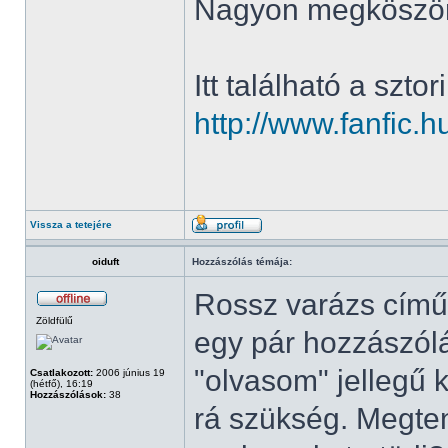
Nagyon megköszö
Itt található a sztori
http://www.fanfic
Vissza a tetejére
oiduft
Hozzászólás témája:
Rossz varázs című
Zöldfülű
egy pár hozzászólá
"olvasom" jellegű k
Csatlakozott:
2006 június 19
(hétfő), 16:19
Hozzászólások:
38
rá szükség. Megte