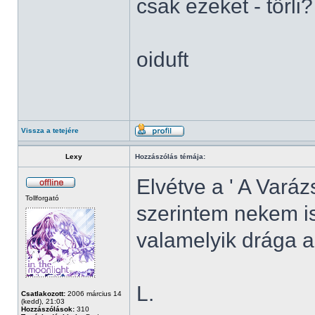
csak ezeket - törl
oiduft
Vissza a tetejére
Lexy
Hozzászólás témája:
Elvétve a ' A Varázs
Tollforgató
szerintem nekem is
valamelyik drága 
L.
Csatlakozott:
2006 március 14
(kedd), 21:03
Hozzászólások:
310