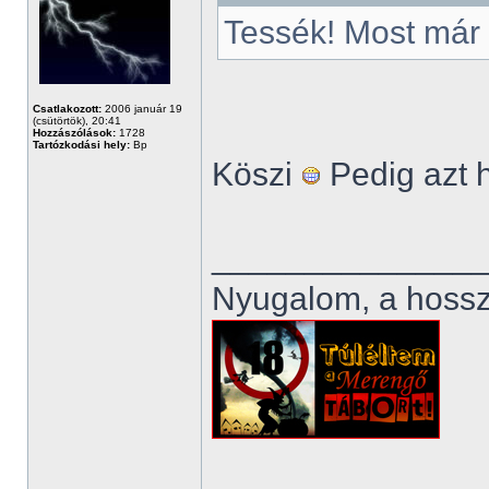
Tessék! Most már
Csatlakozott:
2006 január 19
(csütörtök), 20:41
Hozzászólások:
1728
Tartózkodási hely:
Bp
Köszi
Pedig azt h
______________
Nyugalom, a hosszú