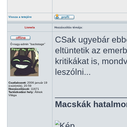
Vissza a tetejére
Lionela
Hozzászólás témája:
CSak ugyebár ebbe
Ó-nagy-admin "backstage"
eltüntetik az emer
kritikákat is, mon
leszólni...
Csatlakozott:
2006 január 19
(csütörtök), 20:59
Hozzászólások:
11671
______________
Tartózkodási hely:
Álmok
Világa
Macskák hatalmo