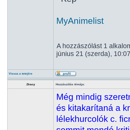
MyAnimelist
A hozzászólást 1 alkalom
június 21 (szerda), 10:07
Vissza a tetejére
.Dracy
Hozzászólás témája:
Még mindig szeretn
és kitakarítaná a kr
lélekhurcolók c. fi
semmit mondó krit