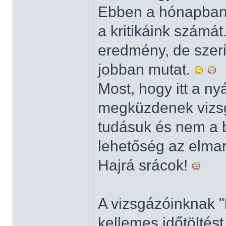
Ebben a hónapban 1
a kritikáink számá
eredmény, de szeri
jobban mutat.
Most, hogy itt a ny
megküzdenek vizsgá
tudásuk és nem a ba
lehetőség az elmar
Hajrá srácok!
A vizsgázóinknak "
kellemes időtöltést,