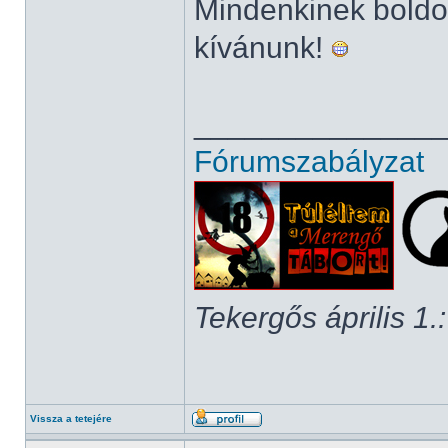
Mindenkinek boldo
kívánunk!
______________
Fórumszabályzat
Tekergős április 1.:
Vissza a tetejére