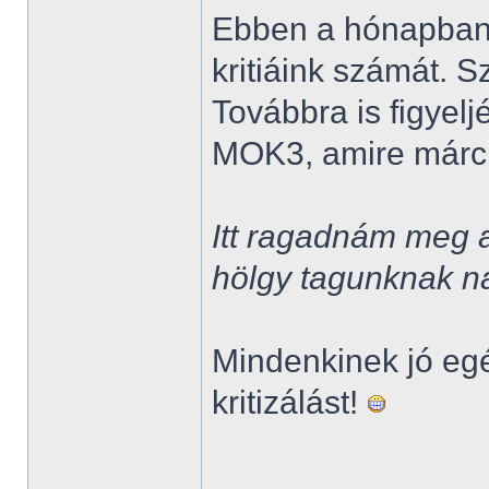
Ebben a hónapba
kritiáink számát.
Továbbra is figyelj
MOK3, amire márciu
Itt ragadnám meg 
hölgy tagunknak n
Mindenkinek jó egé
kritizálást!
______________