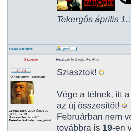
Tekergős április 1.:
Vissza a tetejére
G Lamaro
Hozzászólás témája:
Re: Hírek
Sziasztok!
Ó-nagy-admin "backstage"
Vége a télnek, itt 
az új összesítőt!
Csatlakozott:
2009 június 09
Februárban nem vo
(kedd), 17:19
Hozzászólások:
7287
Tartózkodási hely:
Lengyeltóti
továbbra is
19
-en 