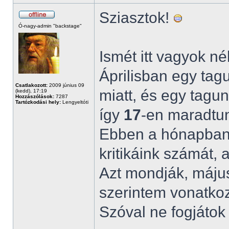
Sziasztok!
Ó-nagy-admin "backstage"
Ismét itt vagyok 
Áprilisban egy tagu
Csatlakozott:
2009 június 09
miatt, és egy tagun
(kedd), 17:19
Hozzászólások:
7287
Tartózkodási hely:
Lengyeltóti
így
17
-en maradtu
Ebben a hónapba
kritikáink számát,
Azt mondják, máju
szerintem vonatkoz
Szóval ne fogjátok