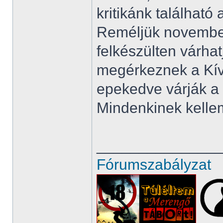
kritikánk található
Reméljük november
felkészülten várha
megérkeznek a Kívá
epekedve várják a 
Mindenkinek kelle
______________
Fórumszabályzat