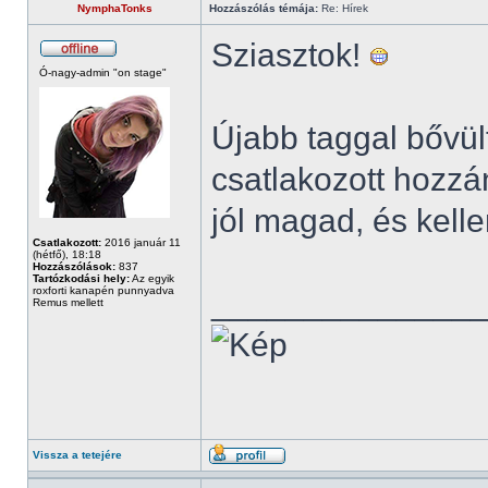
NymphaTonks
Hozzászólás témája:
Re: Hírek
Sziasztok!
Ó-nagy-admin "on stage"
Újabb taggal bővül
csatlakozott hozzá
jól magad, és kelle
Csatlakozott:
2016 január 11
(hétfő), 18:18
Hozzászólások:
837
Tartózkodási hely:
Az egyik
roxforti kanapén punnyadva
______________
Remus mellett
Vissza a tetejére