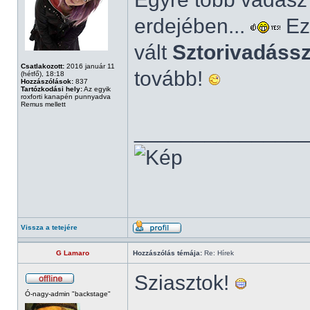
erdejében...
Ez
vált
Sztorivadáss
Csatlakozott:
2016 január 11
tovább!
(hétfő), 18:18
Hozzászólások:
837
Tartózkodási hely:
Az egyik
roxforti kanapén punnyadva
Remus mellett
______________
Vissza a tetejére
G Lamaro
Hozzászólás témája:
Re: Hírek
Sziasztok!
Ó-nagy-admin "backstage"