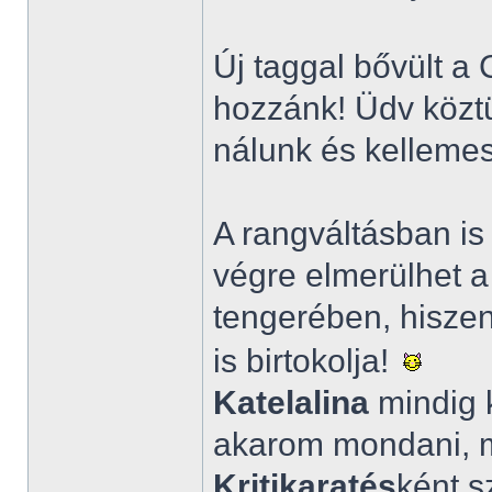
Új taggal bővült a
hozzánk! Üdv közt
nálunk és kellemes 
A rangváltásban is
végre elmerülhet a
tengerében, hisze
is birtokolja!
Katelalina
mindig 
akarom mondani, m
Kritikaratés
ként s