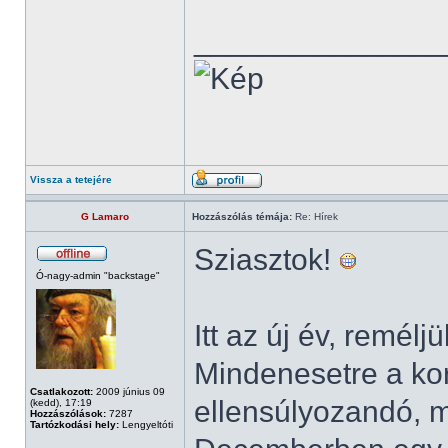
______________
Vissza a tetejére
G Lamaro
Hozzászólás témája:
Re: Hírek
Sziasztok!
Ó-nagy-admin "backstage"
Itt az új év, remélj
Mindenesetre a kor
Csatlakozott:
2009 június 09
ellensúlyozandó, 
(kedd), 17:19
Hozzászólások:
7287
Tartózkodási hely:
Lengyeltóti