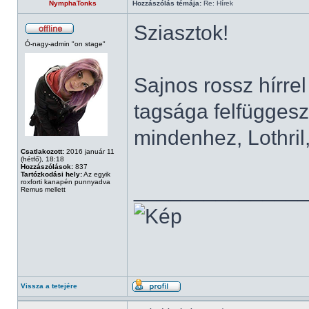
NymphaTonks
Hozzászólás témája:
Re: Hírek
Sziasztok!
Ó-nagy-admin "on stage"
Sajnos rossz hírre
tagsága felfüggeszt
mindenhez, Lothril
Csatlakozott:
2016 január 11
(hétfő), 18:18
Hozzászólások:
837
Tartózkodási hely:
Az egyik
roxforti kanapén punnyadva
______________
Remus mellett
Vissza a tetejére