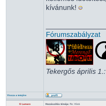
kívánunk!
______________
Fórumszabályzat
Tekergős április 1.:
Vissza a tetejére
G Lamaro
Hozzászólás témája:
Re: Hírek