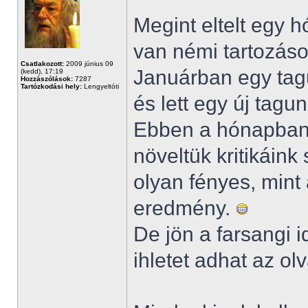
Megint eltelt egy 
van némi tartozáso
Csatlakozott:
2009 június 09
Januárban egy tagu
(kedd), 17:19
Hozzászólások:
7287
Tartózkodási hely:
Lengyeltóti
és lett egy új tagu
Ebben a hónapba
növeltük kritikáink
olyan fényes, mint 
eredmény.
De jön a farsangi i
ihletet adhat az o