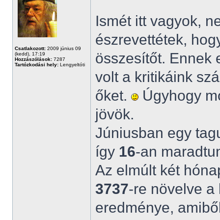
Ismét itt vagyok, 
észrevettétek, hog
Csatlakozott:
2009 június 09
összesítőt. Ennek 
(kedd), 17:19
Hozzászólások:
7287
Tartózkodási hely:
Lengyeltóti
volt a kritikáink 
őket.
Úgyhogy mo
jövök.
Júniusban egy tagu
így
16
-an maradtu
Az elmúlt két hón
3737
-re növelve a
eredménye, amiből 