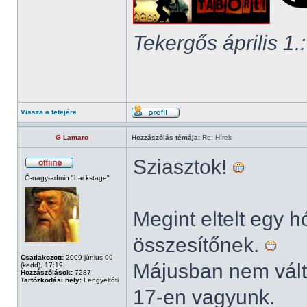
Tekergős április 1.:
Vissza a tetejére
G Lamaro
Hozzászólás témája:
Re: Hírek
Sziasztok!
Ó-nagy-admin "backstage"
Megint eltelt egy hó
összesítőnek.
Csatlakozott:
2009 június 09
Májusban nem válto
(kedd), 17:19
Hozzászólások:
7287
Tartózkodási hely:
Lengyeltóti
17-en vagyunk.