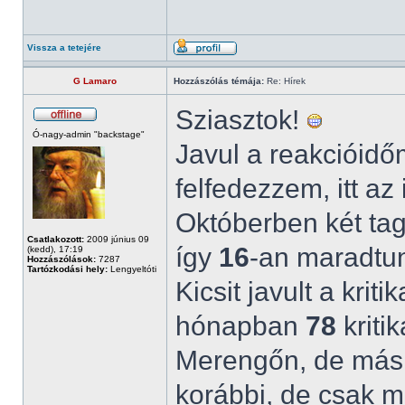
Vissza a tetejére
G Lamaro
Hozzászólás témája:
Re: Hírek
Sziasztok!
Ó-nagy-admin "backstage"
Javul a reakcióidő
felfedezzem, itt az
Októberben két tag
Csatlakozott:
2009 június 09
így
16
-an maradtu
(kedd), 17:19
Hozzászólások:
7287
Tartózkodási hely:
Lengyeltóti
Kicsit javult a kri
hónapban
78
kritik
Merengőn, de más 
korábbi, de csak m