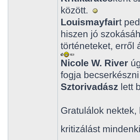
között.
Louismayfair
t pe
hiszen jó szokásáh
történeteket, erről
Nicole W. River
úgy
fogja becserkészni 
Sztorivadász
lett 
Gratulálok nektek,
kritizálást minden