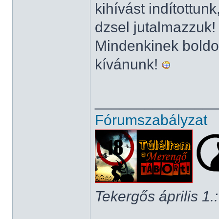
kihívást indítottun
dzsel jutalmazzuk
Mindenkinek boldo
kívánunk!
______________
Fórumszabályzat
Tekergős április 1.: