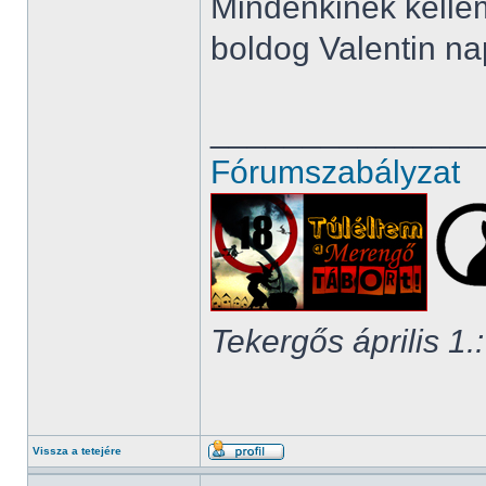
Mindenkinek kelleme
boldog Valentin na
______________
Fórumszabályzat
Tekergős április 1.:
Vissza a tetejére