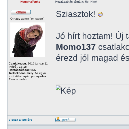
NymphaTonks
Hozzászólás témája:
Re: Hírek
Sziasztok!
Ó-nagy-admin "on stage"
Jó hírt hoztam! Új
Momo137
csatlak
érezd jól magad és 
Csatlakozott:
2016 január 11
(hétfő), 18:18
Hozzászólások:
837
Tartózkodási hely:
Az egyik
roxforti kanapén punnyadva
______________
Remus mellett
Vissza a tetejére