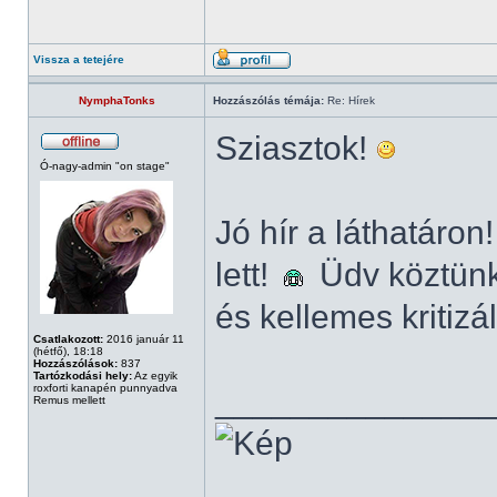
Vissza a tetejére
NymphaTonks
Hozzászólás témája:
Re: Hírek
Sziasztok!
Ó-nagy-admin "on stage"
Jó hír a láthatáron
lett!
Üdv köztünk
és kellemes kritizá
Csatlakozott:
2016 január 11
(hétfő), 18:18
Hozzászólások:
837
Tartózkodási hely:
Az egyik
roxforti kanapén punnyadva
______________
Remus mellett