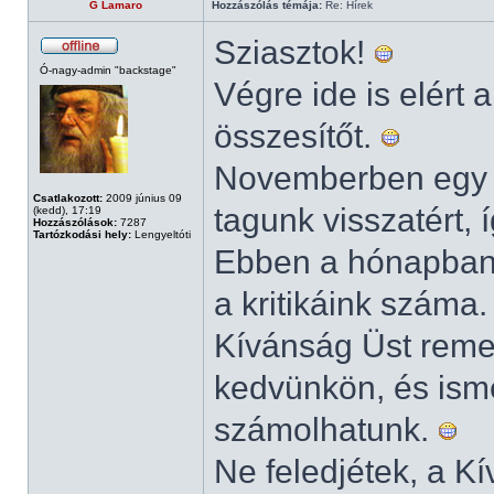
G Lamaro
Hozzászólás témája:
Re: Hírek
Sziasztok!
Ó-nagy-admin "backstage"
Végre ide is elért
összesítőt.
Novemberben egy ú
Csatlakozott:
2009 június 09
tagunk visszatért, 
(kedd), 17:19
Hozzászólások:
7287
Tartózkodási hely:
Lengyeltóti
Ebben a hónapba
a kritikáink száma
Kívánság Üst remek
kedvünkön, és ism
számolhatunk.
Ne feledjétek, a Kí