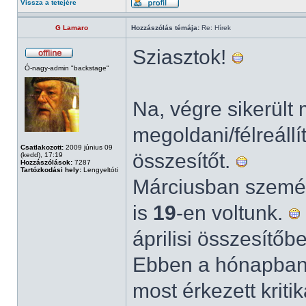
Vissza a tetejére
G Lamaro
Hozzászólás témája:
Re: Hírek
Sziasztok!
Ó-nagy-admin "backstage"
Na, végre sikerült
megoldani/félreállí
Csatlakozott:
2009 június 09
összesítőt.
(kedd), 17:19
Hozzászólások:
7287
Tartózkodási hely:
Lengyeltóti
Márciusban személy
is
19
-en voltunk.
áprilisi összesítőb
Ebben a hónapba
most érkezett kriti