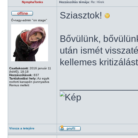
NymphaTonks
Hozzászólás témája:
Re: Hírek
Sziasztok!
Ó-nagy-admin "on stage"
Bővülünk, bővülünk
után ismét visszat
kellemes kritizálás
Csatlakozott:
2016 január 11
(hétfő), 18:18
Hozzászólások:
837
Tartózkodási hely:
Az egyik
roxforti kanapén punnyadva
______________
Remus mellett
Vissza a tetejére