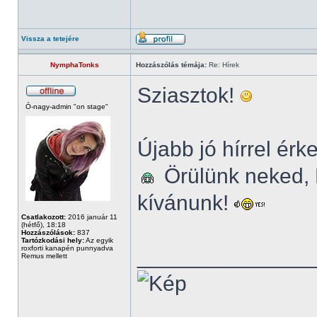
Vissza a tetejére
NymphaTonks
Hozzászólás témája:
Re: Hírek
Sziasztok!
Ó-nagy-admin "on stage"
Újabb jó hírrel ér
Örülünk neked, K
kívánunk!
Csatlakozott:
2016 január 11
(hétfő), 18:18
Hozzászólások:
837
Tartózkodási hely:
Az egyik
roxforti kanapén punnyadva
______________
Remus mellett