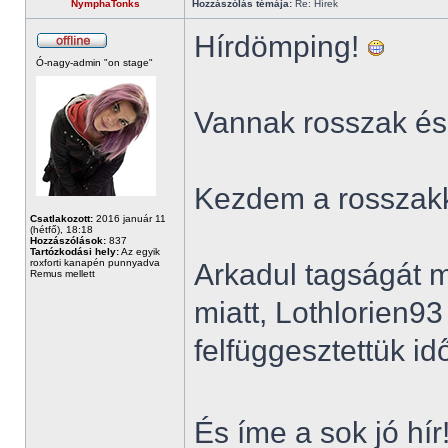
NymphaTonks
Hozzászólás témája:
Re: Hírek
Hírdömping!
Ó-nagy-admin "on stage"
Vannak rosszak és 
Kezdem a rosszakk
Csatlakozott:
2016 január 11
(hétfő), 18:18
Hozzászólások:
837
Tartózkodási hely:
Az egyik
roxforti kanapén punnyadva
Arkadul tagságát me
Remus mellett
miatt, Lothlorien93
felfüggesztettük id
És íme a sok jó hír