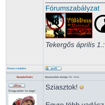
Fórumszabályzat
Tekergős április 1.:
Vissza a tetejére
NymphaTonks
Hozzászólás témája:
Re: Hírek
Sziasztok!
Ó-nagy-admin "on stage"
Egyre több vadász 