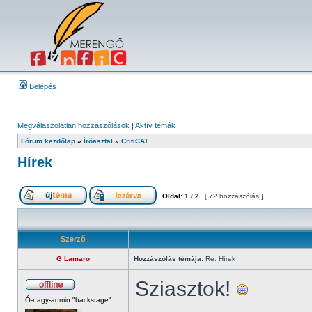
Belépés
Megválaszolatlan hozzászólások
|
Aktív témák
Fórum kezdőlap
»
Íróasztal
»
CritiCAT
Hírek
Oldal:
1
/
2
[ 72 hozzászólás ]
Szerző
G Lamaro
Hozzászólás témája:
Re: Hírek
Sziasztok!
Ó-nagy-admin "backstage"