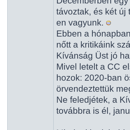
Decemberben egy t
távoztak, és két új
en vagyunk.
Ebben a hónapba
nőtt a kritikáink s
Kívánság Üst jó hat
Mivel letelt a CC e
hozok: 2020-ban 
örvendeztettük me
Ne feledjétek, a K
továbbra is él, jan