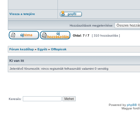
Vissza a tetejére
Hozzászólások megjelenítése:
Oldal:
7
/
7
[ 310 hozzászólás ]
Fórum kezdőlap
»
Egyéb
»
Offtopicok
Ki van itt
Jelenlévő fórumozók: nincs regisztrált felhasználó valamint 0 vendég
Keresés:
Powered by
phpBB
©
Magyar ford