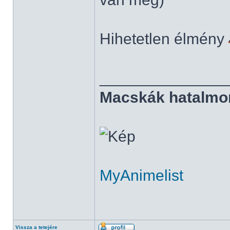
Hihetetlen élmény
______________
Macskák hatalmo
MyAnimelist
Vissza a tetejére