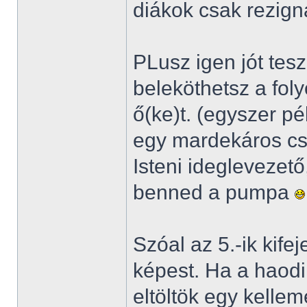
diákok csak rezign
PLusz igen jót tes
beleköthetsz a fol
ő(ke)t. (egyszer p
egy mardekáros cs
Isteni ideglevezet
benned a pumpa
Szóal az 5.-ik kife
képest. Ha a haodik
eltöltök egy kelle