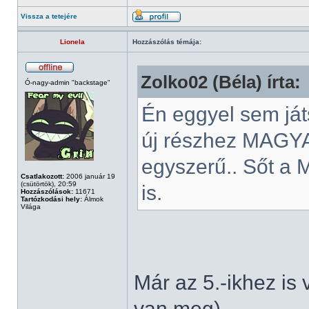
Vissza a tetejére
Lionela
Hozzászólás témája:
Zolko02 (Béla) írta:
Ó-nagy-admin "backstage"
Én eggyel sem ját
új részhez MAGY
egyszerű.. Sőt a 
Csatlakozott:
2006 január 19
(csütörtök), 20:59
is.
Hozzászólások:
11671
Tartózkodási hely:
Álmok
Világa
Már az 5.-ikhez is
van meg)