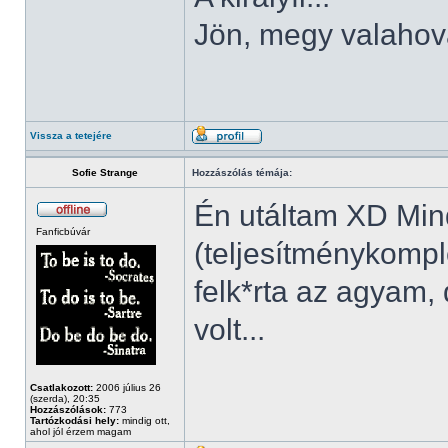
Jön, megy valahov
Vissza a tetejére
Sofie Strange
Hozzászólás témája:
Én utáltam XD Min
Fanficbúvár
(teljesítménykompl
felk*rta az agyam, 
volt...
Csatlakozott:
2006 július 26
(szerda), 20:35
Hozzászólások:
773
Tartózkodási hely:
mindig ott,
ahol jól érzem magam