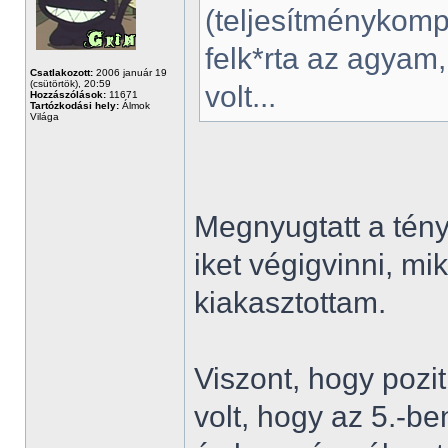
(teljesítménykomp
felk*rta az agyam,
Csatlakozott:
2006 január 19
(csütörtök), 20:59
volt...
Hozzászólások:
11671
Tartózkodási hely:
Álmok
Világa
Megnyugtatt a tén
iket végigvinni, mik
kiakasztottam.
Viszont, hogy pozit
volt, hogy az 5.-b