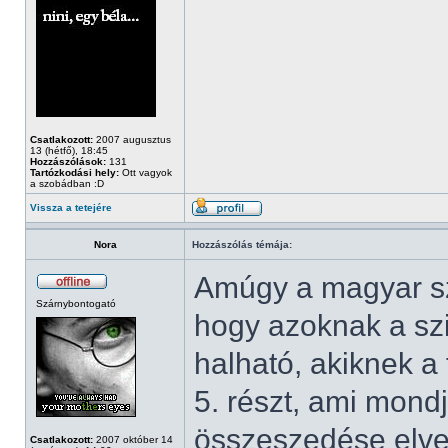
Csatlakozott:
2007 augusztus
13 (hétfő), 18:45
Hozzászólások:
131
Tartózkodási hely:
Ott vagyok
a szobádban :D
Vissza a tetejére
Nora
Hozzászólás témája:
Amúgy a magyar sz
Szárnybontogató
hogy azoknak a sz
halható, akiknek a 
5. részt, ami mondj
összeszedése elvett
Csatlakozott:
2007 október 14