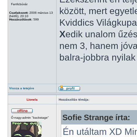
Fanficbúvár
között, mert egyetl
Csatlakozott:
2006 március 13
(hétfő), 20:10
Kviddics Világkupa
Hozzászólások:
599
X
edik unalom űzésn
nem 3, hanem jóval
balra-jobbra nyila
Vissza a tetejére
Lionela
Hozzászólás témája:
Sofie Strange írta:
Ó-nagy-admin "backstage"
Én utáltam XD Min