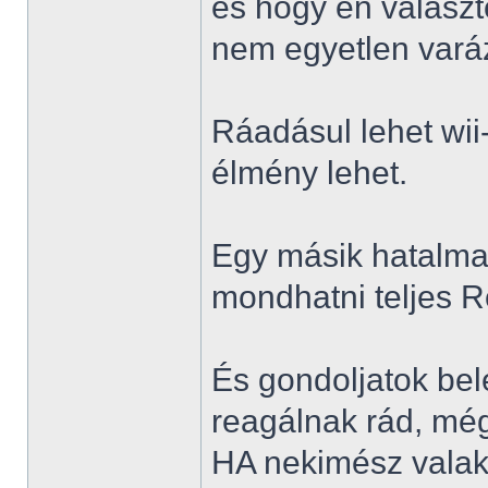
és hogy én választ
nem egyetlen varáz
Ráadásul lehet wii
élmény lehet.
Egy másik hatalma
mondhatni teljes R
És gondoljatok bel
reagálnak rád, még
HA nekimész valaki