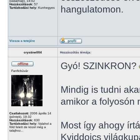
(vasárnap), 14:02
Hozzászólások:
57
hangulatomon.
Tartózkodási hely:
Kunhegyes
Vissza a tetejére
crystine004
Hozzászólás témája:
Gyó! SZINKRON?
Fanficbúvár
Mindig is tudni a
amikor a folyosón
Csatlakozott:
2006 április 14
(péntek), 19:32
Hozzászólások:
630
Most így ahogy írt
Tartózkodási hely:
Valahol a
föld felett de közel még a
talajhoz...
Kviddoics világkup