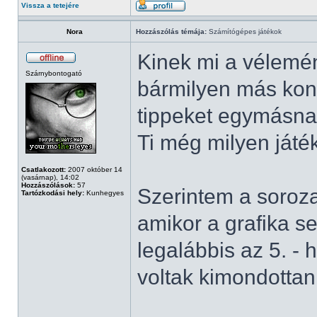
Vissza a tetejére
Nora
Hozzászólás témája:
Számítógépes játékok
Kinek mi a vélemén
Szárnybontogató
bármilyen más konz
tippeket egymásnak
Ti még milyen játé
Csatlakozott:
2007 október 14
(vasárnap), 14:02
Hozzászólások:
57
Szerintem a sorozat
Tartózkodási hely:
Kunhegyes
amikor a grafika s
legalábbis az 5. - 
voltak kimondottan