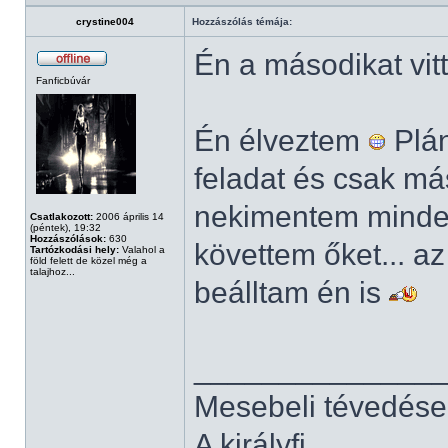
crystine004
Hozzászólás témája:
Én a másodikat vi
Fanficbúvár
Én élveztem
Plán
feladat és csak má
nekimentem minde
Csatlakozott:
2006 április 14
(péntek), 19:32
Hozzászólások:
630
követtem őket... 
Tartózkodási hely:
Valahol a
föld felett de közel még a
talajhoz...
beálltam én is
______________
Mesebeli tévedése
A királyfi...