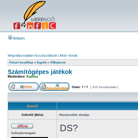
Belépés
Megválaszolatlan hozzászólások
|
Aktív témák
Fórum kezdőlap
»
Egyéb
»
Offtopicok
Számítógépes játékok
Moderátor:
Kadma
Oldal:
7
/
7
[ 310 hozzászólás ]
Szerző
Zolko02 (Béla)
Hozzászólás témája:
DS?
Szárnybontogató