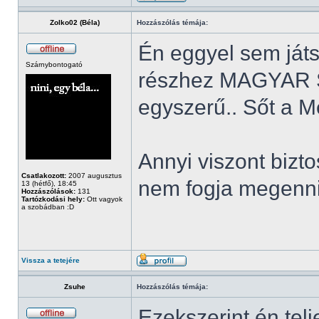
Zolko02 (Béla)
Hozzászólás témája:
Én eggyel sem játs
Szárnybontogató
részhez MAGYAR 
egyszerű.. Sőt a M
Annyi viszont bizt
Csatlakozott:
2007 augusztus
nem fogja megenn
13 (hétfő), 18:45
Hozzászólások:
131
Tartózkodási hely:
Ott vagyok
a szobádban :D
Vissza a tetejére
Zsuhe
Hozzászólás témája:
Ezekszerint én telj