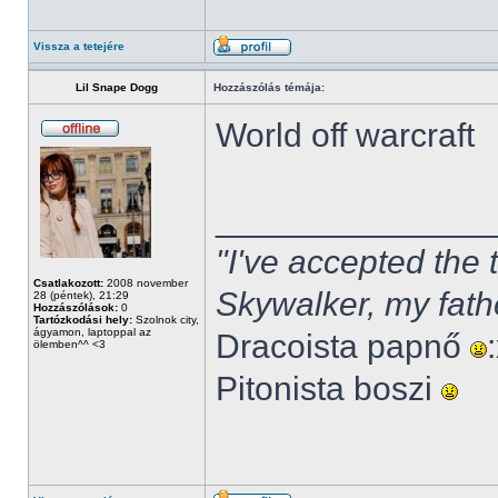
Vissza a tetejére
Lil Snape Dogg
Hozzászólás témája:
World off warcraft
______________
"I've accepted the
Csatlakozott:
2008 november
Skywalker, my fath
28 (péntek), 21:29
Hozzászólások:
0
Tartózkodási hely:
Szolnok city,
ágyamon, laptoppal az
Dracoista papnő
ölemben^^ <3
Pitonista boszi