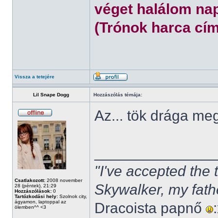
véget halálom nap
(Trónok harca cím
Vissza a tetejére
Lil Snape Dogg
Hozzászólás témája:
Az... tök drága m
______________
"I've accepted the
Csatlakozott:
2008 november
Skywalker, my fath
28 (péntek), 21:29
Hozzászólások:
0
Tartózkodási hely:
Szolnok city,
ágyamon, laptoppal az
Dracoista papnő
ölemben^^ <3