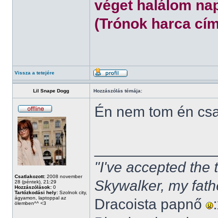
véget halálom nap
(Trónok harca cím
Vissza a tetejére
Lil Snape Dogg
Hozzászólás témája:
Én nem tom én cs
______________
"I've accepted the
Csatlakozott:
2008 november
Skywalker, my fath
28 (péntek), 21:29
Hozzászólások:
0
Tartózkodási hely:
Szolnok city,
ágyamon, laptoppal az
Dracoista papnő
ölemben^^ <3