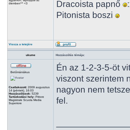
ágyamon, laptoppal az
Dracoista papnő
ölemben^^ <3
Pitonista boszi
Vissza a tetejére
ukume
Hozzászólás témája:
Én az 1-2-3-5-öt v
Betűmániákus
viszont szerintem
nagyon nem tetszet
Csatlakozott:
2009 augusztus
14 (péntek), 16:03
Hozzászólások:
5239
Tartózkodási hely:
Pittore
fel.
Magistrale Scuola Media
Superiore
______________