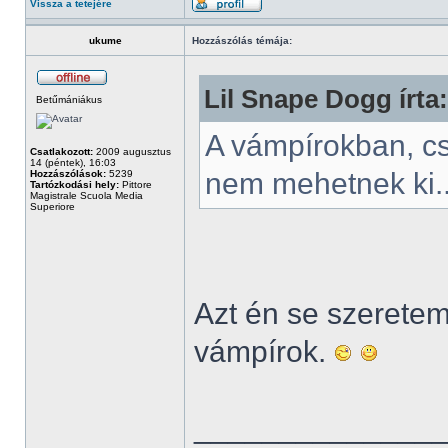
Vissza a tetejére
ukume
Hozzászólás témája:
Lil Snape Dogg írta:
Betűmániákus
A vámpírokban, c
Csatlakozott:
2009 augusztus
14 (péntek), 16:03
nem mehetnek ki.
Hozzászólások:
5239
Tartózkodási hely:
Pittore
Magistrale Scuola Media
Superiore
Azt én se szeretem.
vámpírok.
______________