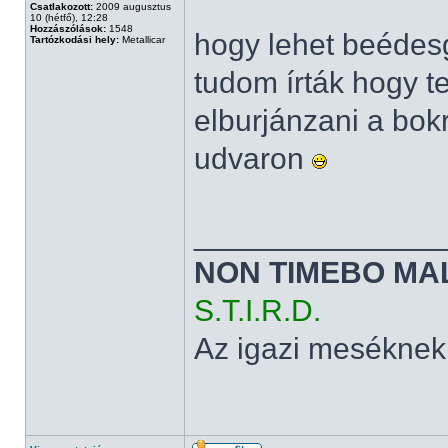
Csatlakozott:
2009 augusztus
10 (hétfő), 12:28
Hozzászólások:
1548
hogy lehet beédesg
Tartózkodási hely:
Metallicar
tudom írták hogy t
elburjánzani a bok
udvaron
______________
NON TIMEBO MA
S.T.I.R.D.
Az igazi meséknek