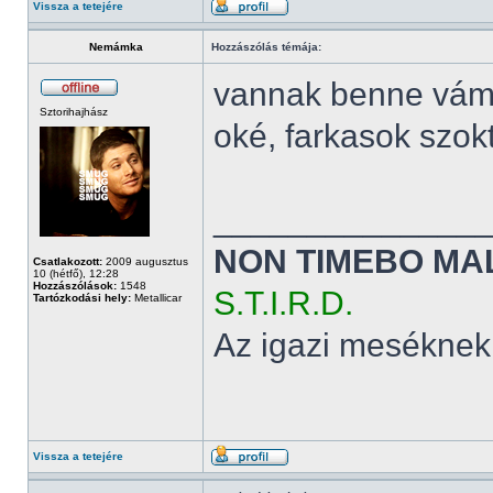
Vissza a tetejére
Nemámka
Hozzászólás témája:
vannak benne vám
Sztorihajhász
oké, farkasok szok
______________
NON TIMEBO MA
Csatlakozott:
2009 augusztus
10 (hétfő), 12:28
Hozzászólások:
1548
S.T.I.R.D.
Tartózkodási hely:
Metallicar
Az igazi meséknek
Vissza a tetejére