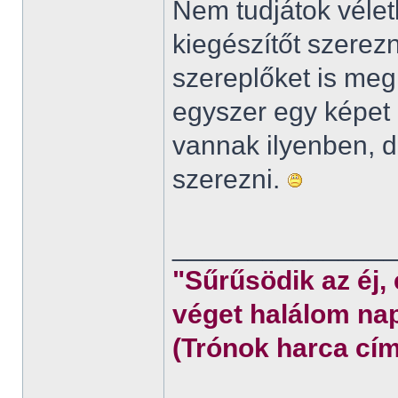
Nem tudjátok véletl
kiegészítőt szerez
szereplőket is meg
egyszer egy képet 
vannak ilyenben,
szerezni.
______________
"Sűrűsödik az éj,
véget halálom nap
(Trónok harca cím