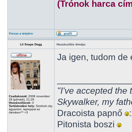
(Trónok harca cím
Vissza a tetejére
Lil Snape Dogg
Hozzászólás témája:
Ja igen, tudom de
______________
"I've accepted the
Csatlakozott:
2008 november
Skywalker, my fath
28 (péntek), 21:29
Hozzászólások:
0
Tartózkodási hely:
Szolnok city,
ágyamon, laptoppal az
Dracoista papnő
ölemben^^ <3
Pitonista boszi