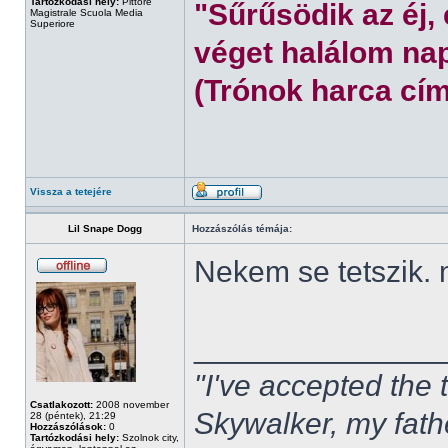
Tartózkodási hely:
Pittore
"Sűrűsödik az éj,
Magistrale Scuola Media
Superiore
véget halálom nap
(Trónok harca cím
Vissza a tetejére
Lil Snape Dogg
Hozzászólás témája:
Nekem se tetszik.
______________
"I've accepted the
Csatlakozott:
2008 november
Skywalker, my fath
28 (péntek), 21:29
Hozzászólások:
0
Tartózkodási hely:
Szolnok city,