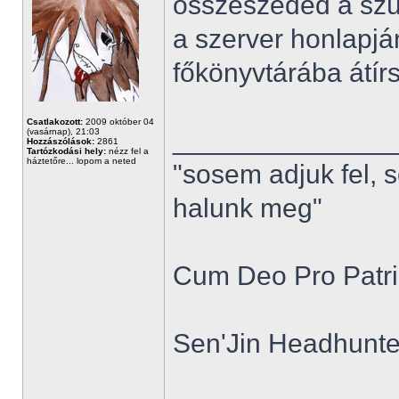
összeszeded a szü
a szerver honlapjá
főkönyvtárába átírsz
Csatlakozott:
2009 október 04
______________
(vasárnap), 21:03
Hozzászólások:
2861
Tartózkodási hely:
nézz fel a
háztetőre... lopom a neted
"sosem adjuk fel, 
halunk meg"
Cum Deo Pro Patria
Sen'Jin Headhunter