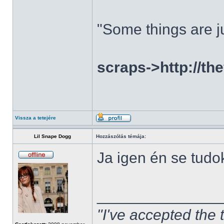
"Some things are ju
scraps->http://th
Vissza a tetejére
Lil Snape Dogg
Hozzászólás témája:
Ja igen én se tudo
______________
"I've accepted the