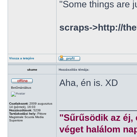
"Some things are ju
scraps->http://th
Vissza a tetejére
ukume
Hozzászólás témája:
Aha, én is. XD
Betűmániákus
______________
Csatlakozott:
2009 augusztus
14 (péntek), 16:03
Hozzászólások:
5239
Tartózkodási hely:
Pittore
"Sűrűsödik az éj,
Magistrale Scuola Media
Superiore
véget halálom nap