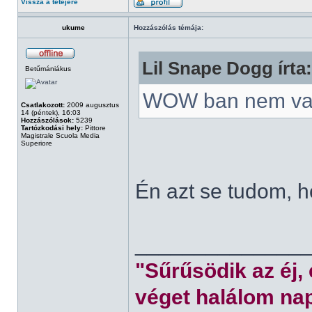
Vissza a tetejére
ukume
Hozzászólás témája:
Lil Snape Dogg írta:
Betűmániákus
WOW ban nem va
Csatlakozott:
2009 augusztus
14 (péntek), 16:03
Hozzászólások:
5239
Tartózkodási hely:
Pittore
Magistrale Scuola Media
Superiore
Én azt se tudom, 
______________
"Sűrűsödik az éj,
véget halálom nap