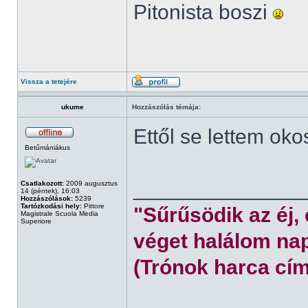
Pitonista boszi
Vissza a tetejére
ukume
Hozzászólás témája:
Ettől se lettem oko
Betűmániákus
______________
Csatlakozott:
2009 augusztus
14 (péntek), 16:03
Hozzászólások:
5239
Tartózkodási hely:
Pittore
"Sűrűsödik az éj,
Magistrale Scuola Media
Superiore
véget halálom nap
(Trónok harca cím