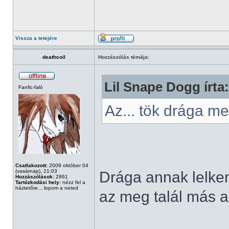
Vissza a tetejére
deathcoil
Hozzászólás témája:
Lil Snape Dogg írta:
Fanfic-faló
Az... tök drága 
Csatlakozott:
2009 október 04
(vasárnap), 21:03
Drága annak lelkem,
Hozzászólások:
2861
Tartózkodási hely:
nézz fel a
háztetőre... lopom a neted
az meg talál más al