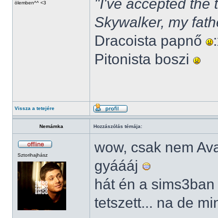
"I've accepted the
ölemben^^ <3
Skywalker, my fath
Dracoista papnő
Pitonista boszi
Vissza a tetejére
Nemámka
Hozzászólás témája:
wow, csak nem Av
Sztorihajhász
gyáááj
hát én a sims3ban
tetszett... na de m