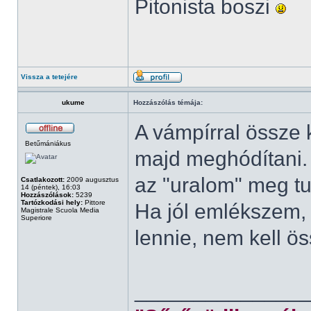
Pitonista boszi
Vissza a tetejére
ukume
Hozzászólás témája:
A vámpírral össze k
Betűmániákus
majd meghódítani. B
az "uralom" meg tu
Csatlakozott:
2009 augusztus
14 (péntek), 16:03
Hozzászólások:
5239
Tartózkodási hely:
Pittore
Ha jól emlékszem, 
Magistrale Scuola Media
Superiore
lennie, nem kell ö
______________