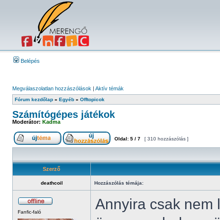
Belépés
Megválaszolatlan hozzászólások
|
Aktív témák
Fórum kezdőlap
»
Egyéb
»
Offtopicok
Számítógépes játékok
Moderátor:
Kadma
Oldal:
5
/
7
[ 310 hozzászólás ]
Szerző
deathcoil
Hozzászólás témája:
Annyira csak nem 
Fanfic-faló