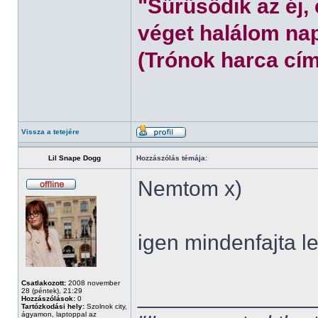
"Sűrűsödik az éj,
véget halálom nap
(Trónok harca cím
Vissza a tetejére
Lil Snape Dogg
Hozzászólás témája:
Nemtom x)
igen mindenfajta l
Csatlakozott:
2008 november
______________
28 (péntek), 21:29
Hozzászólások:
0
Tartózkodási hely:
Szolnok city,
ágyamon, laptoppal az