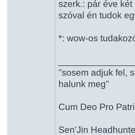
szerk.: pár éve ké
szóval én tudok e
*: wow-os tudakoz
______________
"sosem adjuk fel, 
halunk meg"
Cum Deo Pro Patria
Sen'Jin Headhunter