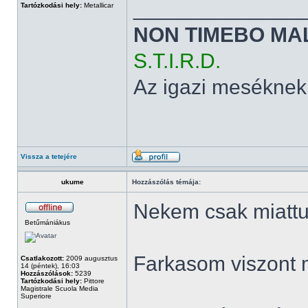
______________
Tartózkodási hely:
Metallicar
NON TIMEBO MA
S.T.I.R.D.
Az igazi meséknek
Vissza a tetejére
ukume
Hozzászólás témája:
Nekem csak miattuk
Betűmániákus
Farkasom viszont 
Csatlakozott:
2009 augusztus
14 (péntek), 16:03
Hozzászólások:
5239
Tartózkodási hely:
Pittore
Magistrale Scuola Media
Superiore