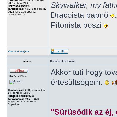
Csatlakozott:
2008 november
Skywalker, my fath
28 (péntek), 21:29
Hozzászólások:
0
Tartózkodási hely:
Szolnok city,
ágyamon, laptoppal az
Dracoista papnő
ölemben^^ <3
Pitonista boszi
Vissza a tetejére
ukume
Hozzászólás témája:
Akkor tuti hogy to
Betűmániákus
értesültségem.
Csatlakozott:
2009 augusztus
14 (péntek), 16:03
Hozzászólások:
5239
Tartózkodási hely:
Pittore
______________
Magistrale Scuola Media
Superiore
"Sűrűsödik az éj,