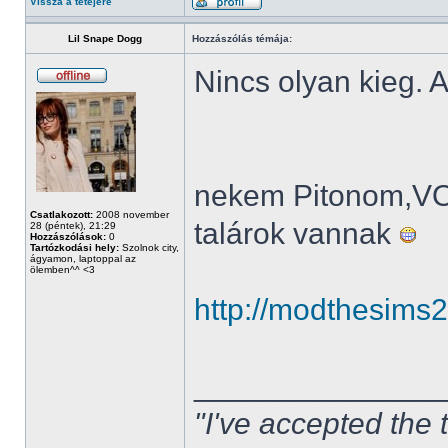
Vissza a tetejére
Lil Snape Dogg
Hozzászólás témája:
Nincs olyan kieg. A
nekem Pitonom,V
Csatlakozott:
2008 november
talárok vannak
28 (péntek), 21:29
Hozzászólások:
0
Tartózkodási hely:
Szolnok city,
ágyamon, laptoppal az
ölemben^^ <3
http://modthesims
______________
"I've accepted the