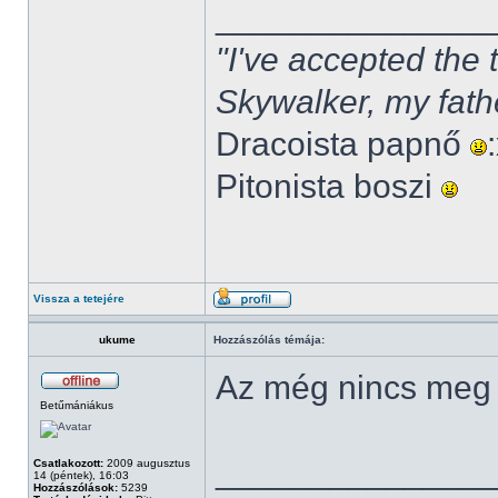
______________
"I've accepted the
Skywalker, my fath
Dracoista papnő
Pitonista boszi
Vissza a tetejére
ukume
Hozzászólás témája:
Az még nincs meg
Betűmániákus
______________
Csatlakozott:
2009 augusztus
14 (péntek), 16:03
Hozzászólások:
5239