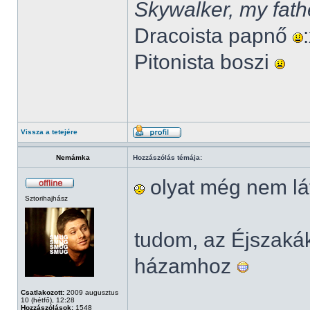
Skywalker, my fath
Dracoista papnő
Pitonista boszi
Vissza a tetejére
Nemámka
Hozzászólás témája:
olyat még nem lá
Sztorihajhász
tudom, az Éjszak
házamhoz
Csatlakozott:
2009 augusztus
10 (hétfő), 12:28
Hozzászólások:
1548