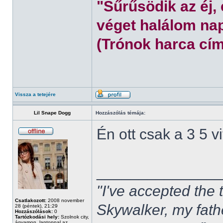
"Sűrűsödik az éj,
véget halálom nap
(Trónok harca cím
Vissza a tetejére
Lil Snape Dogg
Hozzászólás témája:
Én ott csak a 3 5 
______________
"I've accepted the
Csatlakozott:
2008 november
Skywalker, my fath
28 (péntek), 21:29
Hozzászólások:
0
Tartózkodási hely:
Szolnok city,
ágyamon, laptoppal az