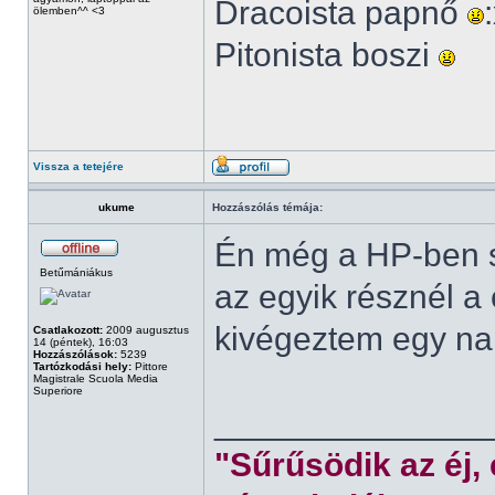
Dracoista papnő
ölemben^^ <3
Pitonista boszi
Vissza a tetejére
ukume
Hozzászólás témája:
Én még a HP-ben s
Betűmániákus
az egyik résznél a
kivégeztem egy nap
Csatlakozott:
2009 augusztus
14 (péntek), 16:03
Hozzászólások:
5239
Tartózkodási hely:
Pittore
Magistrale Scuola Media
Superiore
______________
"Sűrűsödik az éj,