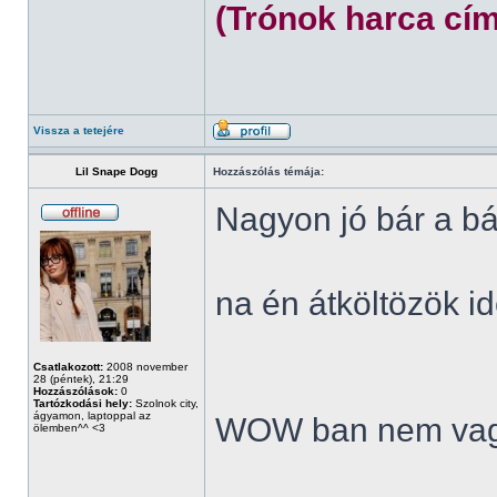
(Trónok harca cím
Vissza a tetejére
Lil Snape Dogg
Hozzászólás témája:
Nagyon jó bár a bá
na én átköltözök id
Csatlakozott:
2008 november
28 (péntek), 21:29
Hozzászólások:
0
Tartózkodási hely:
Szolnok city,
ágyamon, laptoppal az
WOW ban nem vag
ölemben^^ <3