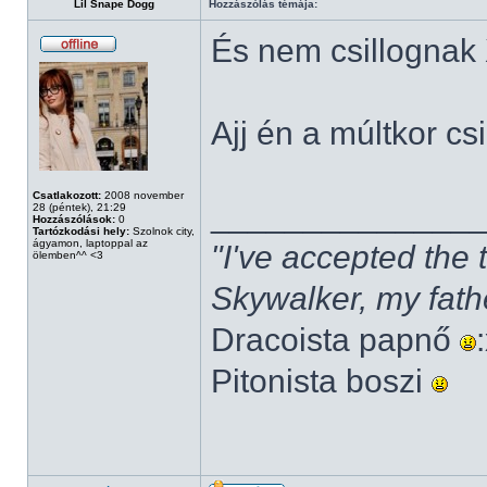
Lil Snape Dogg
Hozzászólás témája:
És nem csillognak
Ajj én a múltkor cs
Csatlakozott:
2008 november
______________
28 (péntek), 21:29
Hozzászólások:
0
Tartózkodási hely:
Szolnok city,
ágyamon, laptoppal az
"I've accepted the
ölemben^^ <3
Skywalker, my fath
Dracoista papnő
Pitonista boszi