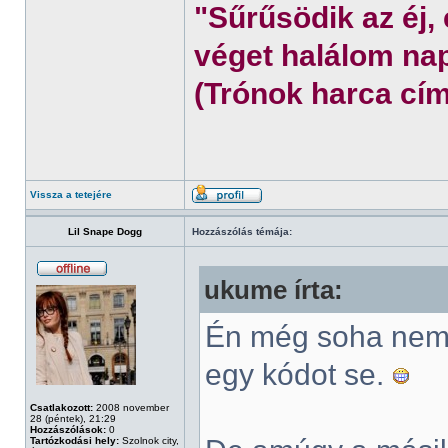
"Sűrűsödik az éj,
véget halálom nap
(Trónok harca cím
Vissza a tetejére
Lil Snape Dogg
Hozzászólás témája:
ukume írta:
Én még soha nem 
egy kódot se.
Csatlakozott:
2008 november
28 (péntek), 21:29
Hozzászólások:
0
Tartózkodási hely:
Szolnok city,