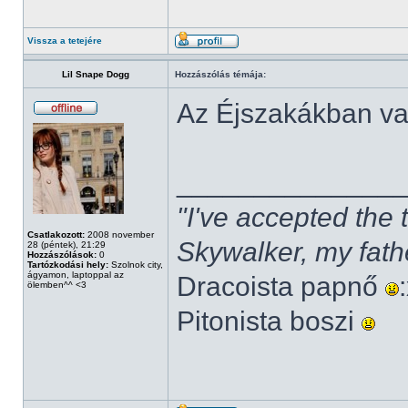
Vissza a tetejére
Lil Snape Dogg
Hozzászólás témája:
Az Éjszakákban v
______________
"I've accepted the
Csatlakozott:
2008 november
Skywalker, my fath
28 (péntek), 21:29
Hozzászólások:
0
Tartózkodási hely:
Szolnok city,
ágyamon, laptoppal az
Dracoista papnő
ölemben^^ <3
Pitonista boszi