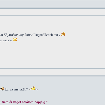
in Skywalker, my father."
legpoffázóbb moly
ly vezető
Ez valami játék?
. Nem ér véget halálom napjáig."