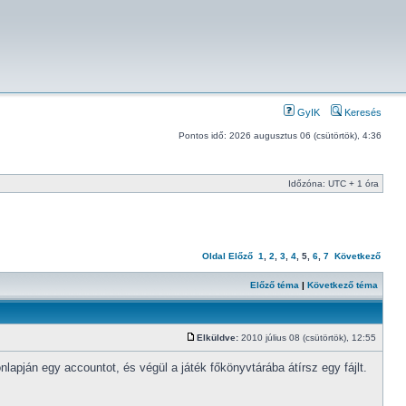
GyIK
Keresés
Pontos idő: 2026 augusztus 06 (csütörtök), 4:36
Időzóna: UTC + 1 óra
Oldal
Előző
1
,
2
,
3
,
4
,
5
,
6
,
7
Következő
Előző téma
|
Következő téma
Elküldve:
2010 július 08 (csütörtök), 12:55
pján egy accountot, és végül a játék főkönyvtárába átírsz egy fájlt.