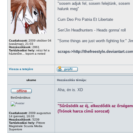
"sosem adjuk fel, sosem felejtünk, sosem
halunk meg"
Cum Deo Pro Patria Et Libertate
Sen'Jin Headhunters - Heads gonna' roll
"Some things are just worth fighting for." J
Csatlakozott:
2009 október 04
(vasárnap), 21:03
Hozzászólások:
2861
Tartózkodási hely:
nézz fel a
scraps->http://thefreestyle.deviantart.co
háztetőre... lopom a neted
Vissza a tetejére
ukume
Hozzászólás témája:
Aha, én is. XD
Betűmániákus
_________________
"Sűrűsödik az éj, elkezdődik az őrségem
(Trónok harca című sorozat)
Csatlakozott:
2009 augusztus
14 (péntek), 16:03
Hozzászólások:
5239
Tartózkodási hely:
Pittore
Magistrale Scuola Media
Superiore