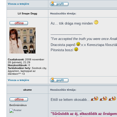
Vissza a tetejére
Lil Snape Dogg
Hozzászólás témája:
Az... tök drága meg minden
_________________
"I've accepted the truth you were once Anak
Dracoista papnő
:x:x Keresztapa főosztá
Pitonista boszi
Csatlakozott:
2008 november
28 (péntek), 21:29
Hozzászólások:
0
Tartózkodási hely:
Szolnok city,
ágyamon, laptoppal az
ölemben^^ <3
Vissza a tetejére
ukume
Hozzászólás témája:
Ettől se lettem okosabb...
Betűmániákus
_________________
"Sűrűsödik az éj, elkezdődik az őrségem