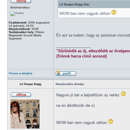
Lil Snape Dogg írta:
Betűmániákus
WOW ban nem vagyok otthon
Csatlakozott:
2009 augusztus
14 (péntek), 16:03
Hozzászólások:
5239
Tartózkodási hely:
Pittore
Én azt se tudom, hogy az pontosan micsod
Magistrale Scuola Media
Superiore
_________________
"Sűrűsödik az éj, elkezdődik az őrségem
(Trónok harca című sorozat)
Vissza a tetejére
Lil Snape Dogg
Hozzászólás témája:
Nagyon jó bár a bájitalfőzés az nehéz
na én átköltözök ide x)
WOW ban nem vagyok otthon