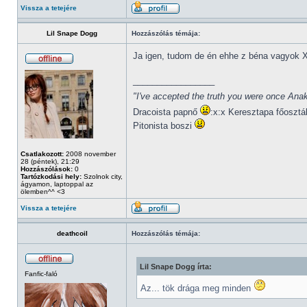
Vissza a tetejére
Lil Snape Dogg
Hozzászólás témája:
Ja igen, tudom de én ehhe z béna vagyok 
_________________
"I've accepted the truth you were once Anak
Dracoista papnő
:x:x Keresztapa főosztá
Pitonista boszi
Csatlakozott:
2008 november
28 (péntek), 21:29
Hozzászólások:
0
Tartózkodási hely:
Szolnok city,
ágyamon, laptoppal az
ölemben^^ <3
Vissza a tetejére
deathcoil
Hozzászólás témája:
Lil Snape Dogg írta:
Fanfic-faló
Az... tök drága meg minden