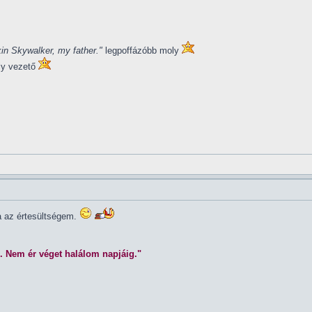
in Skywalker, my father."
legpoffázóbb moly
ly vezető
la az értesültségem.
. Nem ér véget halálom napjáig."