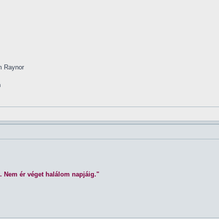
im Raynor
m
. Nem ér véget halálom napjáig."