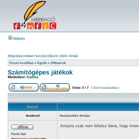
Belépés
Megválaszolatlan hozzászólások
|
Aktív témák
Fórum kezdőlap
»
Egyéb
»
Offtopicok
Számítógépes játékok
Moderátor:
Kadma
Oldal:
5
/
7
[ 310 hozzászólás ]
Szerző
deathcoil
Hozzászólás témája:
Annyira csak nem lehetsz béna, hogy innen-
Fanfic-faló
_________________