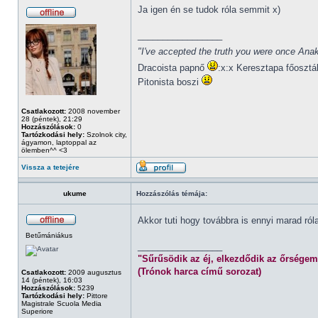
Ja igen én se tudok róla semmit x)
_________________
"I've accepted the truth you were once Anak
Dracoista papnő
:x:x Keresztapa főosztá
Pitonista boszi
Csatlakozott:
2008 november
28 (péntek), 21:29
Hozzászólások:
0
Tartózkodási hely:
Szolnok city,
ágyamon, laptoppal az
ölemben^^ <3
Vissza a tetejére
ukume
Hozzászólás témája:
Akkor tuti hogy továbbra is ennyi marad ró
Betűmániákus
_________________
"Sűrűsödik az éj, elkezdődik az őrségem
(Trónok harca című sorozat)
Csatlakozott:
2009 augusztus
14 (péntek), 16:03
Hozzászólások:
5239
Tartózkodási hely:
Pittore
Magistrale Scuola Media
Superiore