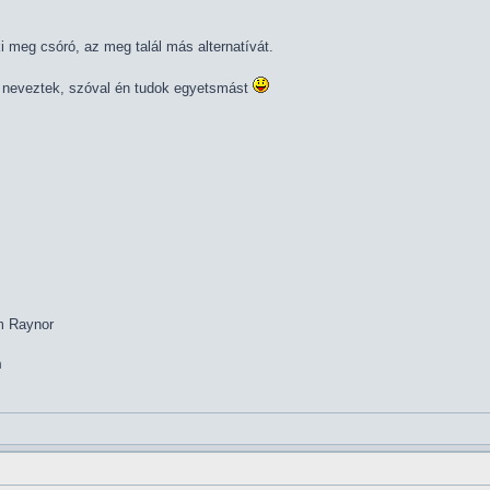
ki meg csóró, az meg talál más alternatívát.
* neveztek, szóval én tudok egyetsmást
im Raynor
m