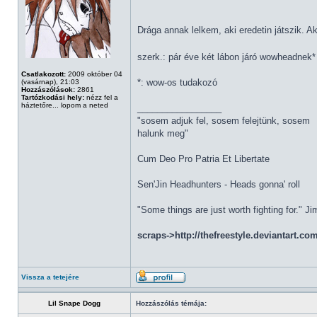
Drága annak lelkem, aki eredetin játszik. A
szerk.: pár éve két lábon járó wowheadnek
Csatlakozott:
2009 október 04
*: wow-os tudakozó
(vasárnap), 21:03
Hozzászólások:
2861
Tartózkodási hely:
nézz fel a
háztetőre... lopom a neted
_________________
"sosem adjuk fel, sosem felejtünk, sosem
halunk meg"
Cum Deo Pro Patria Et Libertate
Sen'Jin Headhunters - Heads gonna' roll
"Some things are just worth fighting for." J
scraps->http://thefreestyle.deviantart.co
Vissza a tetejére
Lil Snape Dogg
Hozzászólás témája: