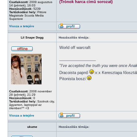
(Trónok harca című sorozat)
Csatlakozott:
2009 augusztus
14 (péntek), 16:03
Hozzászólások:
5239
Tartózkodási hely:
Pittore
Magistrale Scuola Media
Superiore
Vissza a tetejére
Lil Snape Dogg
Hozzászólás témája:
World off warcraft
_________________
"I've accepted the truth you were once Anak
Dracoista papnő
:x:x Keresztapa főosztá
Pitonista boszi
Csatlakozott:
2008 november
28 (péntek), 21:29
Hozzászólások:
0
Tartózkodási hely:
Szolnok city,
ágyamon, laptoppal az
ölemben^^ <3
Vissza a tetejére
ukume
Hozzászólás témája: