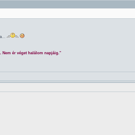
a...
. Nem ér véget halálom napjáig."