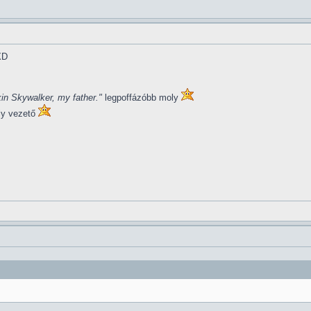
XD
in Skywalker, my father."
legpoffázóbb moly
ly vezető