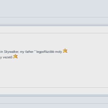
in Skywalker, my father."
legpoffázóbb moly
ly vezető