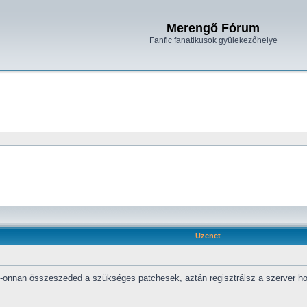
Merengő Fórum
Fanfic fanatikusok gyülekezőhelye
Üzenet
onnan összeszeded a szükséges patchesek, aztán regisztrálsz a szerver honla