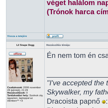
véget halálom nap
(Trónok harca cím
Vissza a tetejére
Lil Snape Dogg
Hozzászólás témája:
Én nem tom én cs
______________
"I've accepted the
Csatlakozott:
2008 november
Skywalker, my fath
28 (péntek), 21:29
Hozzászólások:
0
Tartózkodási hely:
Szolnok city,
ágyamon, laptoppal az
Dracoista papnő
ölemben^^ <3