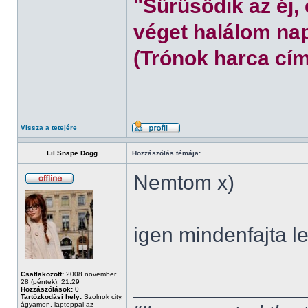
"Sűrűsödik az éj,
véget halálom nap
(Trónok harca cím
Vissza a tetejére
Lil Snape Dogg
Hozzászólás témája:
Nemtom x)
igen mindenfajta l
Csatlakozott:
2008 november
______________
28 (péntek), 21:29
Hozzászólások:
0
Tartózkodási hely:
Szolnok city,
ágyamon, laptoppal az