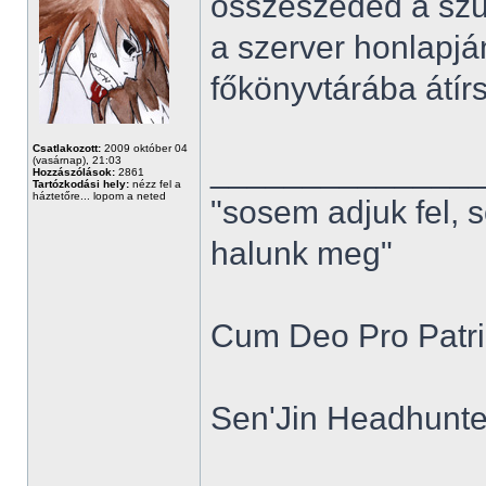
összeszeded a szü
a szerver honlapjá
főkönyvtárába átírsz
Csatlakozott:
2009 október 04
______________
(vasárnap), 21:03
Hozzászólások:
2861
Tartózkodási hely:
nézz fel a
háztetőre... lopom a neted
"sosem adjuk fel, 
halunk meg"
Cum Deo Pro Patria
Sen'Jin Headhunter