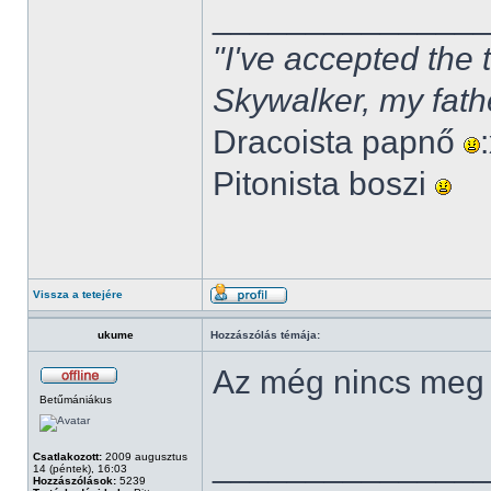
______________
"I've accepted the
Skywalker, my fath
Dracoista papnő
Pitonista boszi
Vissza a tetejére
ukume
Hozzászólás témája:
Az még nincs meg
Betűmániákus
______________
Csatlakozott:
2009 augusztus
14 (péntek), 16:03
Hozzászólások:
5239