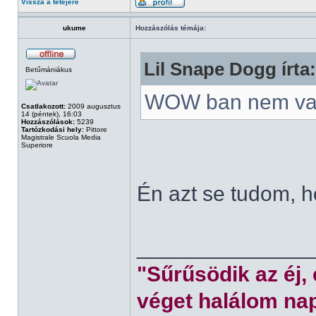
Vissza a tetejére
ukume
Hozzászólás témája:
Lil Snape Dogg írta:
Betűmániákus
WOW ban nem va
Csatlakozott:
2009 augusztus
14 (péntek), 16:03
Hozzászólások:
5239
Tartózkodási hely:
Pittore
Magistrale Scuola Media
Superiore
Én azt se tudom, 
______________
"Sűrűsödik az éj,
véget halálom nap