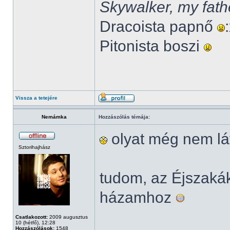
Skywalker, my fath
Dracoista papnő
Pitonista boszi
Vissza a tetejére
Nemámka
Hozzászólás témája:
olyat még nem lá
Sztorihajhász
tudom, az Éjszak
házamhoz
Csatlakozott:
2009 augusztus
10 (hétfő), 12:28
Hozzászólások:
1548