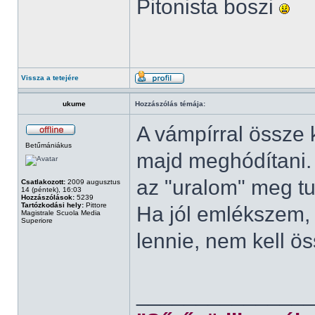
Pitonista boszi
Vissza a tetejére
ukume
Hozzászólás témája:
A vámpírral össze k
Betűmániákus
majd meghódítani. B
az "uralom" meg tu
Csatlakozott:
2009 augusztus
14 (péntek), 16:03
Hozzászólások:
5239
Tartózkodási hely:
Pittore
Ha jól emlékszem, 
Magistrale Scuola Media
Superiore
lennie, nem kell ö
______________