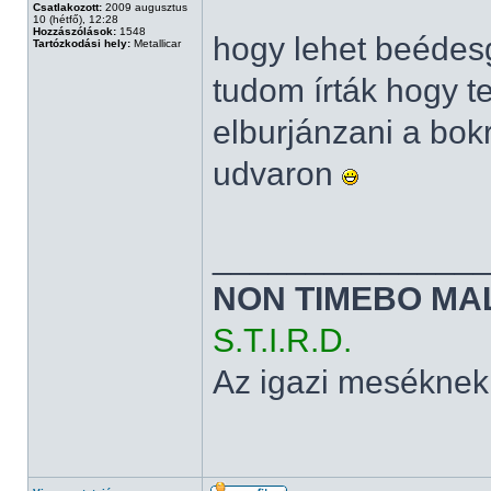
Csatlakozott:
2009 augusztus
10 (hétfő), 12:28
Hozzászólások:
1548
hogy lehet beédesg
Tartózkodási hely:
Metallicar
tudom írták hogy t
elburjánzani a bok
udvaron
______________
NON TIMEBO MA
S.T.I.R.D.
Az igazi meséknek