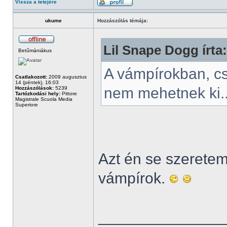
Vissza a tetejére
ukume
Hozzászólás témája:
Lil Snape Dogg írta:
Betűmániákus
A vámpírokban, c
Csatlakozott:
2009 augusztus
14 (péntek), 16:03
nem mehetnek ki.
Hozzászólások:
5239
Tartózkodási hely:
Pittore
Magistrale Scuola Media
Superiore
Azt én se szeretem.
vámpírok.
______________