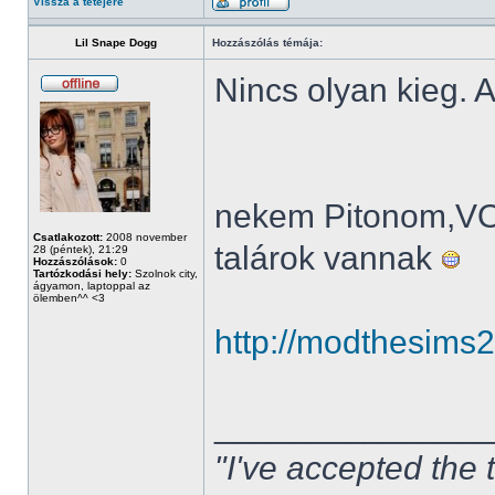
Vissza a tetejére
Lil Snape Dogg
Hozzászólás témája:
Nincs olyan kieg. A
nekem Pitonom,V
Csatlakozott:
2008 november
talárok vannak
28 (péntek), 21:29
Hozzászólások:
0
Tartózkodási hely:
Szolnok city,
ágyamon, laptoppal az
ölemben^^ <3
http://modthesims
______________
"I've accepted the