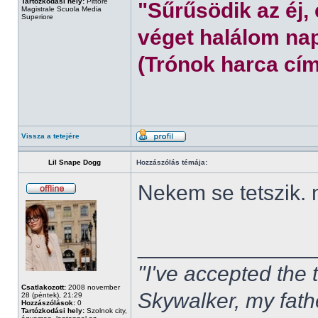
Tartózkodási hely:
Pittore
"Sűrűsödik az éj,
Magistrale Scuola Media
Superiore
véget halálom nap
(Trónok harca cím
Vissza a tetejére
Lil Snape Dogg
Hozzászólás témája:
Nekem se tetszik.
______________
"I've accepted the
Csatlakozott:
2008 november
Skywalker, my fath
28 (péntek), 21:29
Hozzászólások:
0
Tartózkodási hely:
Szolnok city,