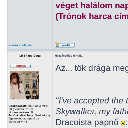
véget halálom nap
(Trónok harca cím
Vissza a tetejére
Lil Snape Dogg
Hozzászólás témája:
Az... tök drága m
______________
"I've accepted the
Csatlakozott:
2008 november
Skywalker, my fath
28 (péntek), 21:29
Hozzászólások:
0
Tartózkodási hely:
Szolnok city,
ágyamon, laptoppal az
Dracoista papnő
ölemben^^ <3