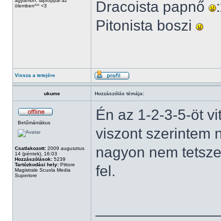
ágyamon, laptoppal az
Dracoista papnő
ölemben^^ <3
Pitonista boszi
Vissza a tetejére
ukume
Hozzászólás témája:
Én az 1-2-3-5-öt v
Betűmániákus
viszont szerintem
nagyon nem tetszet
Csatlakozott:
2009 augusztus
14 (péntek), 16:03
Hozzászólások:
5239
Tartózkodási hely:
Pittore
fel.
Magistrale Scuola Media
Superiore
______________