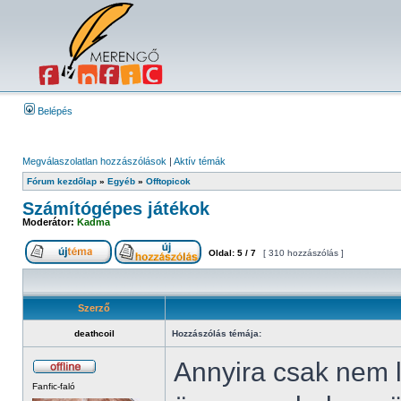
Belépés
Megválaszolatlan hozzászólások
|
Aktív témák
Fórum kezdőlap
»
Egyéb
»
Offtopicok
Számítógépes játékok
Moderátor:
Kadma
Oldal:
5
/
7
[ 310 hozzászólás ]
Szerző
deathcoil
Hozzászólás témája:
Annyira csak nem 
Fanfic-faló