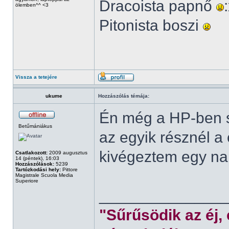
Dracoista papnő
ölemben^^ <3
Pitonista boszi
Vissza a tetejére
ukume
Hozzászólás témája:
Én még a HP-ben s
Betűmániákus
az egyik résznél a
kivégeztem egy nap
Csatlakozott:
2009 augusztus
14 (péntek), 16:03
Hozzászólások:
5239
Tartózkodási hely:
Pittore
Magistrale Scuola Media
Superiore
______________
"Sűrűsödik az éj,