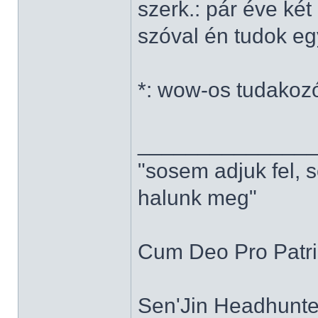
szerk.: pár éve ké
szóval én tudok e
*: wow-os tudakoz
______________
"sosem adjuk fel, 
halunk meg"
Cum Deo Pro Patria
Sen'Jin Headhunter