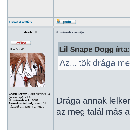
Vissza a tetejére
deathcoil
Hozzászólás témája:
Lil Snape Dogg írta:
Fanfic-faló
Az... tök drága 
Csatlakozott:
2009 október 04
(vasárnap), 21:03
Drága annak lelkem,
Hozzászólások:
2861
Tartózkodási hely:
nézz fel a
háztetőre... lopom a neted
az meg talál más al