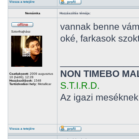
Vissza a tetejére
Nemámka
Hozzászólás témája:
vannak benne vám
Sztorihajhász
oké, farkasok szok
______________
NON TIMEBO MA
Csatlakozott:
2009 augusztus
10 (hétfő), 12:28
Hozzászólások:
1548
S.T.I.R.D.
Tartózkodási hely:
Metallicar
Az igazi meséknek
Vissza a tetejére