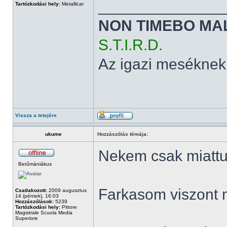
______________
Tartózkodási hely:
Metallicar
NON TIMEBO MA
S.T.I.R.D.
Az igazi meséknek
Vissza a tetejére
ukume
Hozzászólás témája:
Nekem csak miattuk
Betűmániákus
Farkasom viszont 
Csatlakozott:
2009 augusztus
14 (péntek), 16:03
Hozzászólások:
5239
Tartózkodási hely:
Pittore
Magistrale Scuola Media
Superiore