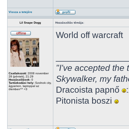
Vissza a tetejére
Lil Snape Dogg
Hozzászólás témája:
World off warcraft
______________
"I've accepted the
Csatlakozott:
2008 november
Skywalker, my fath
28 (péntek), 21:29
Hozzászólások:
0
Tartózkodási hely:
Szolnok city,
ágyamon, laptoppal az
Dracoista papnő
ölemben^^ <3
Pitonista boszi