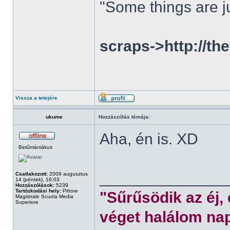
"Some things are ju
scraps->http://th
Vissza a tetejére
ukume
Hozzászólás témája:
Aha, én is. XD
Betűmániákus
______________
Csatlakozott:
2009 augusztus
14 (péntek), 16:03
Hozzászólások:
5239
Tartózkodási hely:
Pittore
"Sűrűsödik az éj,
Magistrale Scuola Media
Superiore
véget halálom nap