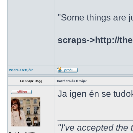
"Some things are ju
scraps->http://th
Vissza a tetejére
Lil Snape Dogg
Hozzászólás témája:
Ja igen én se tudo
______________
"I've accepted the