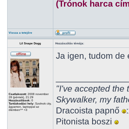
(Trónok harca cím
Vissza a tetejére
Lil Snape Dogg
Hozzászólás témája:
Ja igen, tudom de
______________
"I've accepted the
Csatlakozott:
2008 november
Skywalker, my fath
28 (péntek), 21:29
Hozzászólások:
0
Tartózkodási hely:
Szolnok city,
ágyamon, laptoppal az
Dracoista papnő
ölemben^^ <3
Pitonista boszi