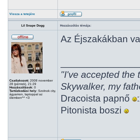
Vissza a tetejére
Lil Snape Dogg
Hozzászólás témája:
Az Éjszakákban v
______________
"I've accepted the
Csatlakozott:
2008 november
Skywalker, my fath
28 (péntek), 21:29
Hozzászólások:
0
Tartózkodási hely:
Szolnok city,
ágyamon, laptoppal az
Dracoista papnő
ölemben^^ <3
Pitonista boszi