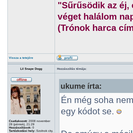
"Sűrűsödik az éj,
véget halálom nap
(Trónok harca cím
Vissza a tetejére
Lil Snape Dogg
Hozzászólás témája:
ukume írta:
Én még soha nem 
egy kódot se.
Csatlakozott:
2008 november
28 (péntek), 21:29
Hozzászólások:
0
Tartózkodási hely:
Szolnok city,