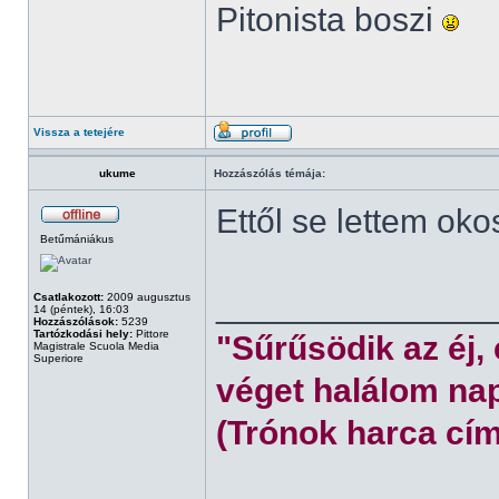
Pitonista boszi
Vissza a tetejére
ukume
Hozzászólás témája:
Ettől se lettem oko
Betűmániákus
______________
Csatlakozott:
2009 augusztus
14 (péntek), 16:03
Hozzászólások:
5239
Tartózkodási hely:
Pittore
"Sűrűsödik az éj,
Magistrale Scuola Media
Superiore
véget halálom nap
(Trónok harca cím