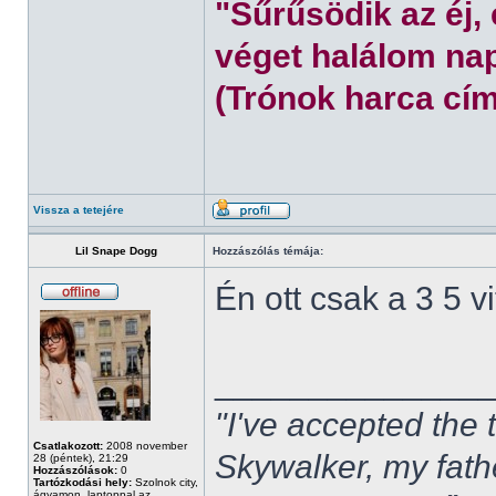
"Sűrűsödik az éj,
véget halálom nap
(Trónok harca cím
Vissza a tetejére
Lil Snape Dogg
Hozzászólás témája:
Én ott csak a 3 5 
______________
"I've accepted the
Csatlakozott:
2008 november
Skywalker, my fath
28 (péntek), 21:29
Hozzászólások:
0
Tartózkodási hely:
Szolnok city,
ágyamon, laptoppal az