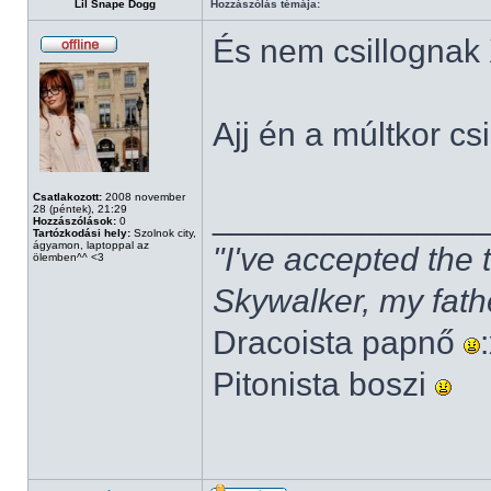
Lil Snape Dogg
Hozzászólás témája:
És nem csillognak
Ajj én a múltkor cs
Csatlakozott:
2008 november
______________
28 (péntek), 21:29
Hozzászólások:
0
Tartózkodási hely:
Szolnok city,
ágyamon, laptoppal az
"I've accepted the
ölemben^^ <3
Skywalker, my fath
Dracoista papnő
Pitonista boszi