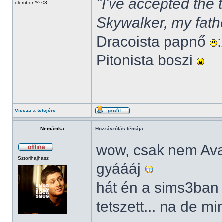
"I've accepted the
ölemben^^ <3
Skywalker, my fath
Dracoista papnő
Pitonista boszi
Vissza a tetejére
Nemámka
Hozzászólás témája:
wow, csak nem Av
Sztorihajhász
gyáááj
hát én a sims3ban
tetszett... na de m