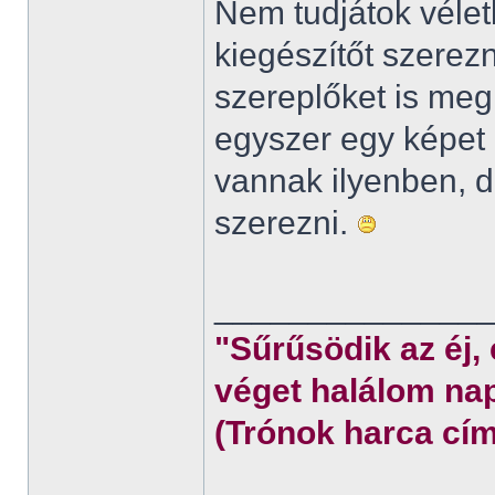
Nem tudjátok véletl
kiegészítőt szerez
szereplőket is meg
egyszer egy képet 
vannak ilyenben,
szerezni.
______________
"Sűrűsödik az éj,
véget halálom nap
(Trónok harca cím