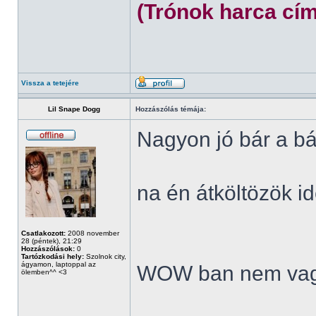
(Trónok harca cím
Vissza a tetejére
Lil Snape Dogg
Hozzászólás témája:
Nagyon jó bár a bá
na én átköltözök id
Csatlakozott:
2008 november
28 (péntek), 21:29
Hozzászólások:
0
Tartózkodási hely:
Szolnok city,
ágyamon, laptoppal az
WOW ban nem vag
ölemben^^ <3