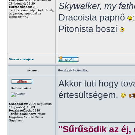
Csatlakozott:
2008 november
Skywalker, my fath
28 (péntek), 21:29
Hozzászólások:
0
Tartózkodási hely:
Szolnok city,
ágyamon, laptoppal az
Dracoista papnő
ölemben^^ <3
Pitonista boszi
Vissza a tetejére
ukume
Hozzászólás témája:
Akkor tuti hogy to
Betűmániákus
értesültségem.
Csatlakozott:
2009 augusztus
14 (péntek), 16:03
Hozzászólások:
5239
Tartózkodási hely:
Pittore
______________
Magistrale Scuola Media
Superiore
"Sűrűsödik az éj,