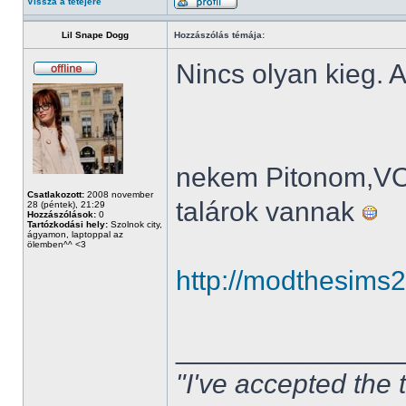
Vissza a tetejére
Lil Snape Dogg
Hozzászólás témája:
Nincs olyan kieg. A
nekem Pitonom,V
Csatlakozott:
2008 november
talárok vannak
28 (péntek), 21:29
Hozzászólások:
0
Tartózkodási hely:
Szolnok city,
ágyamon, laptoppal az
ölemben^^ <3
http://modthesims
______________
"I've accepted the