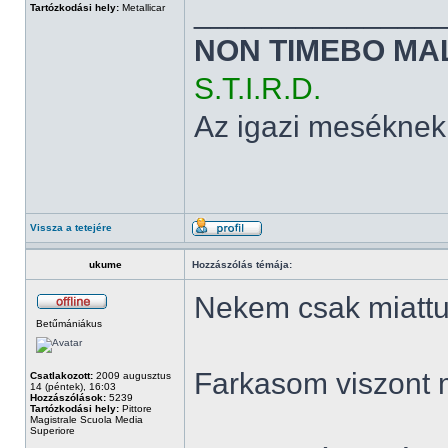
______________
Tartózkodási hely:
Metallicar
NON TIMEBO MA
S.T.I.R.D.
Az igazi meséknek
Vissza a tetejére
ukume
Hozzászólás témája:
Nekem csak miattuk
Betűmániákus
Farkasom viszont 
Csatlakozott:
2009 augusztus
14 (péntek), 16:03
Hozzászólások:
5239
Tartózkodási hely:
Pittore
Magistrale Scuola Media
Superiore