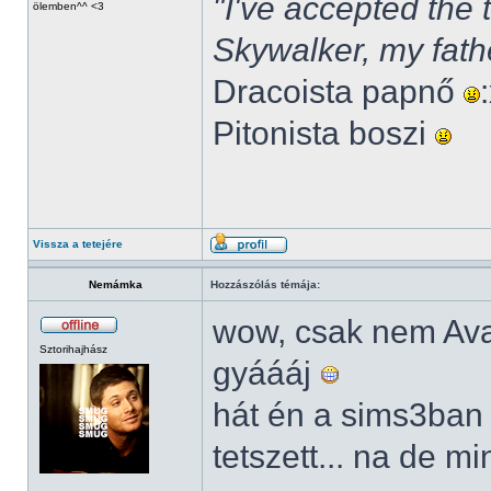
"I've accepted the
ölemben^^ <3
Skywalker, my fath
Dracoista papnő
Pitonista boszi
Vissza a tetejére
Nemámka
Hozzászólás témája:
wow, csak nem Av
Sztorihajhász
gyáááj
hát én a sims3ban
tetszett... na de m