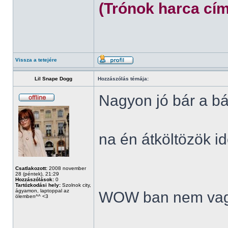
(Trónok harca cím
Vissza a tetejére
Lil Snape Dogg
Hozzászólás témája:
Nagyon jó bár a bá
na én átköltözök id
Csatlakozott:
2008 november
28 (péntek), 21:29
Hozzászólások:
0
Tartózkodási hely:
Szolnok city,
ágyamon, laptoppal az
WOW ban nem vag
ölemben^^ <3