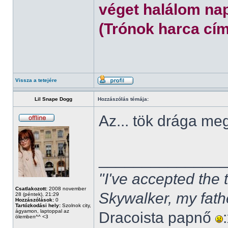
véget halálom nap
(Trónok harca cím
Vissza a tetejére
Lil Snape Dogg
Hozzászólás témája:
Az... tök drága m
______________
"I've accepted the
Csatlakozott:
2008 november
Skywalker, my fath
28 (péntek), 21:29
Hozzászólások:
0
Tartózkodási hely:
Szolnok city,
ágyamon, laptoppal az
Dracoista papnő
ölemben^^ <3