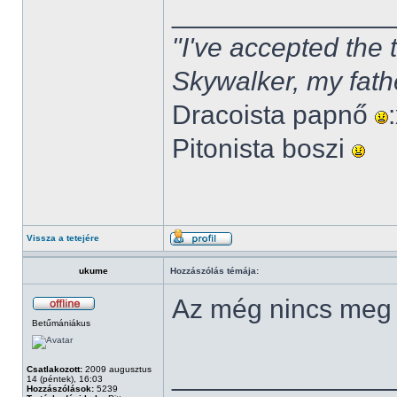
______________
"I've accepted the
Skywalker, my fath
Dracoista papnő
Pitonista boszi
Vissza a tetejére
ukume
Hozzászólás témája:
Az még nincs meg
Betűmániákus
______________
Csatlakozott:
2009 augusztus
14 (péntek), 16:03
Hozzászólások:
5239