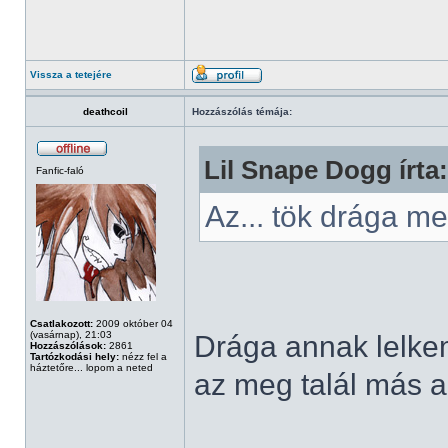
Vissza a tetejére
deathcoil
Hozzászólás témája:
Lil Snape Dogg írta:
Fanfic-faló
Az... tök drága 
Csatlakozott:
2009 október 04
(vasárnap), 21:03
Drága annak lelkem,
Hozzászólások:
2861
Tartózkodási hely:
nézz fel a
háztetőre... lopom a neted
az meg talál más al