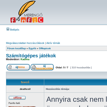
Belépés
Megválaszolatlan hozzászólások
|
Aktív témák
Fórum kezdőlap
»
Egyéb
»
Offtopicok
Számítógépes játékok
Moderátor:
Kadma
Oldal:
5
/
7
[ 310 hozzászólás ]
Szerző
deathcoil
Hozzászólás témája:
Annyira csak nem 
Fanfic-faló