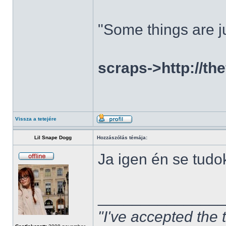
"Some things are ju
scraps->http://th
Vissza a tetejére
Lil Snape Dogg
Hozzászólás témája:
Ja igen én se tudo
______________
"I've accepted the