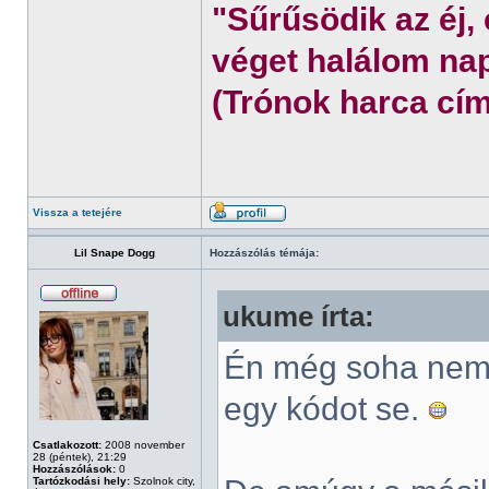
"Sűrűsödik az éj,
véget halálom nap
(Trónok harca cím
Vissza a tetejére
Lil Snape Dogg
Hozzászólás témája:
ukume írta:
Én még soha nem 
egy kódot se.
Csatlakozott:
2008 november
28 (péntek), 21:29
Hozzászólások:
0
Tartózkodási hely:
Szolnok city,