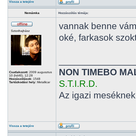
Vissza a tetejére
Nemámka
Hozzászólás témája:
vannak benne vám
Sztorihajhász
oké, farkasok szok
______________
NON TIMEBO MA
Csatlakozott:
2009 augusztus
10 (hétfő), 12:28
Hozzászólások:
1548
S.T.I.R.D.
Tartózkodási hely:
Metallicar
Az igazi meséknek
Vissza a tetejére