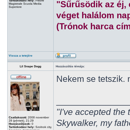
Tartózkodási hely:
Pittore
"Sűrűsödik az éj,
Magistrale Scuola Media
Superiore
véget halálom nap
(Trónok harca cím
Vissza a tetejére
Lil Snape Dogg
Hozzászólás témája:
Nekem se tetszik.
______________
"I've accepted the
Csatlakozott:
2008 november
Skywalker, my fath
28 (péntek), 21:29
Hozzászólások:
0
Tartózkodási hely:
Szolnok city,