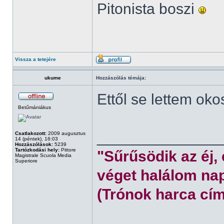
Pitonista boszi
Vissza a tetejére
ukume
Hozzászólás témája:
Ettől se lettem oko
Betűmániákus
______________
Csatlakozott:
2009 augusztus
14 (péntek), 16:03
Hozzászólások:
5239
Tartózkodási hely:
Pittore
"Sűrűsödik az éj,
Magistrale Scuola Media
Superiore
véget halálom nap
(Trónok harca cím