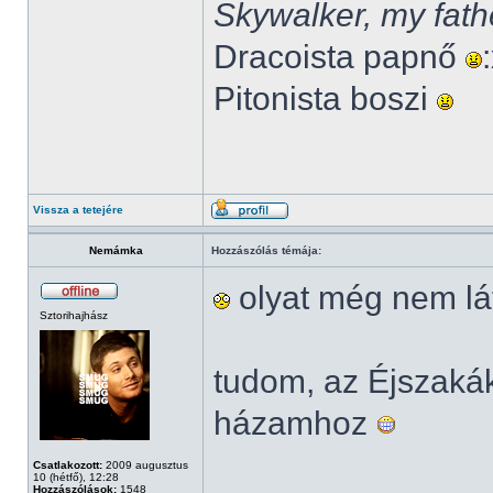
Skywalker, my fath
Dracoista papnő
Pitonista boszi
Vissza a tetejére
Nemámka
Hozzászólás témája:
olyat még nem lá
Sztorihajhász
tudom, az Éjszak
házamhoz
Csatlakozott:
2009 augusztus
10 (hétfő), 12:28
Hozzászólások:
1548