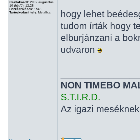
Csatlakozott:
2009 augusztus
10 (hétfő), 12:28
Hozzászólások:
1548
hogy lehet beédesg
Tartózkodási hely:
Metallicar
tudom írták hogy t
elburjánzani a bok
udvaron
______________
NON TIMEBO MA
S.T.I.R.D.
Az igazi meséknek