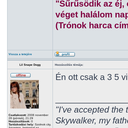
"Sűrűsödik az éj,
véget halálom nap
(Trónok harca cím
Vissza a tetejére
Lil Snape Dogg
Hozzászólás témája:
Én ott csak a 3 5 
______________
"I've accepted the
Csatlakozott:
2008 november
Skywalker, my fath
28 (péntek), 21:29
Hozzászólások:
0
Tartózkodási hely:
Szolnok city,
ágyamon, laptoppal az