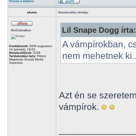
Vissza a tetejére
ukume
Hozzászólás témája:
Lil Snape Dogg írta:
Betűmániákus
A vámpírokban, c
Csatlakozott:
2009 augusztus
14 (péntek), 16:03
nem mehetnek ki.
Hozzászólások:
5239
Tartózkodási hely:
Pittore
Magistrale Scuola Media
Superiore
Azt én se szeretem.
vámpírok.
______________