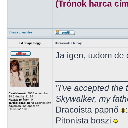
(Trónok harca cím
Vissza a tetejére
Lil Snape Dogg
Hozzászólás témája:
Ja igen, tudom de
______________
"I've accepted the
Csatlakozott:
2008 november
Skywalker, my fath
28 (péntek), 21:29
Hozzászólások:
0
Tartózkodási hely:
Szolnok city,
ágyamon, laptoppal az
Dracoista papnő
ölemben^^ <3
Pitonista boszi