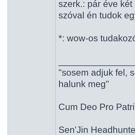
szerk.: pár éve ké
szóval én tudok e
*: wow-os tudakoz
______________
"sosem adjuk fel, 
halunk meg"
Cum Deo Pro Patria
Sen'Jin Headhunter