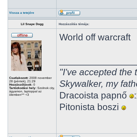
Vissza a tetejére
Lil Snape Dogg
Hozzászólás témája:
World off warcraft
______________
"I've accepted the
Csatlakozott:
2008 november
Skywalker, my fath
28 (péntek), 21:29
Hozzászólások:
0
Tartózkodási hely:
Szolnok city,
ágyamon, laptoppal az
Dracoista papnő
ölemben^^ <3
Pitonista boszi