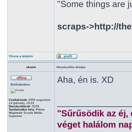
"Some things are ju
scraps->http://th
Vissza a tetejére
ukume
Hozzászólás témája:
Aha, én is. XD
Betűmániákus
______________
Csatlakozott:
2009 augusztus
14 (péntek), 16:03
Hozzászólások:
5239
Tartózkodási hely:
Pittore
"Sűrűsödik az éj,
Magistrale Scuola Media
Superiore
véget halálom nap