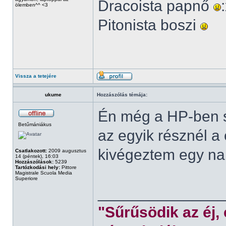
Dracoista papnő
ölemben^^ <3
Pitonista boszi
Vissza a tetejére
ukume
Hozzászólás témája:
Én még a HP-ben s
Betűmániákus
az egyik résznél a
kivégeztem egy nap
Csatlakozott:
2009 augusztus
14 (péntek), 16:03
Hozzászólások:
5239
Tartózkodási hely:
Pittore
Magistrale Scuola Media
Superiore
______________
"Sűrűsödik az éj,