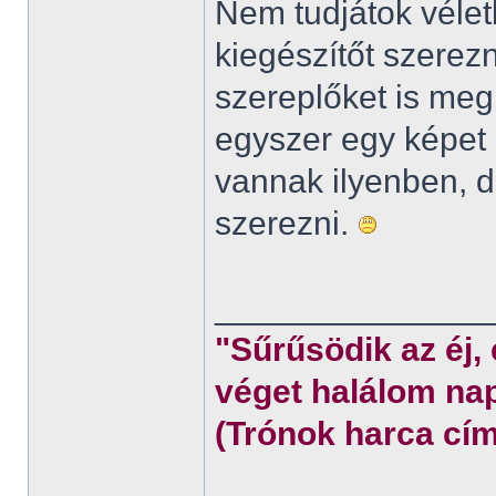
Nem tudjátok véletl
kiegészítőt szerez
szereplőket is meg
egyszer egy képet 
vannak ilyenben,
szerezni.
______________
"Sűrűsödik az éj,
véget halálom nap
(Trónok harca cím