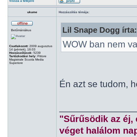
Vissza a tetejére
ukume
Hozzászólás témája:
Lil Snape Dogg írta:
Betűmániákus
WOW ban nem va
Csatlakozott:
2009 augusztus
14 (péntek), 16:03
Hozzászólások:
5239
Tartózkodási hely:
Pittore
Magistrale Scuola Media
Superiore
Én azt se tudom, 
______________
"Sűrűsödik az éj,
véget halálom nap