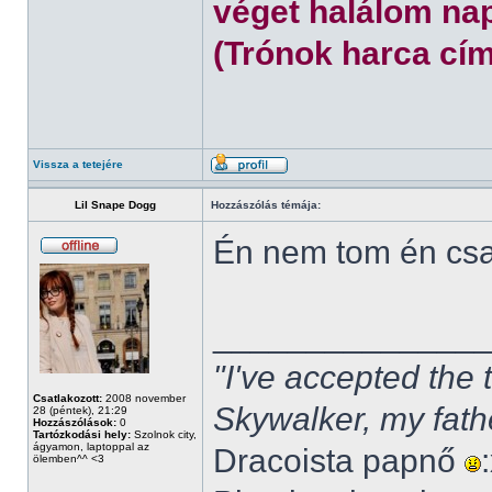
véget halálom nap
(Trónok harca cím
Vissza a tetejére
Lil Snape Dogg
Hozzászólás témája:
Én nem tom én cs
______________
"I've accepted the
Csatlakozott:
2008 november
Skywalker, my fath
28 (péntek), 21:29
Hozzászólások:
0
Tartózkodási hely:
Szolnok city,
ágyamon, laptoppal az
Dracoista papnő
ölemben^^ <3