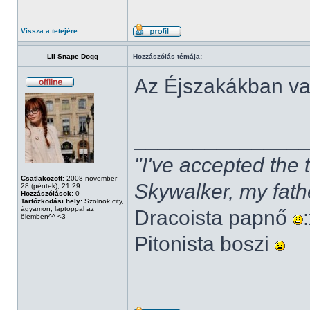
Vissza a tetejére
Lil Snape Dogg
Hozzászólás témája:
Az Éjszakákban v
______________
"I've accepted the
Csatlakozott:
2008 november
Skywalker, my fath
28 (péntek), 21:29
Hozzászólások:
0
Tartózkodási hely:
Szolnok city,
ágyamon, laptoppal az
Dracoista papnő
ölemben^^ <3
Pitonista boszi