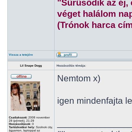
"Sűrűsödik az éj,
véget halálom nap
(Trónok harca cím
Vissza a tetejére
Lil Snape Dogg
Hozzászólás témája:
Nemtom x)
igen mindenfajta l
Csatlakozott:
2008 november
______________
28 (péntek), 21:29
Hozzászólások:
0
Tartózkodási hely:
Szolnok city,
ágyamon, laptoppal az