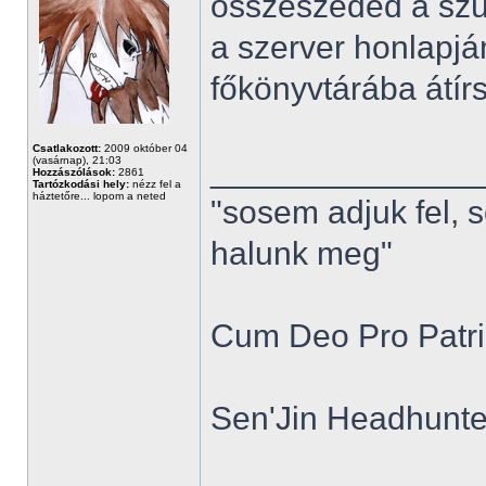
összeszeded a szü
a szerver honlapjá
főkönyvtárába átírsz
Csatlakozott:
2009 október 04
______________
(vasárnap), 21:03
Hozzászólások:
2861
Tartózkodási hely:
nézz fel a
háztetőre... lopom a neted
"sosem adjuk fel, 
halunk meg"
Cum Deo Pro Patria
Sen'Jin Headhunter