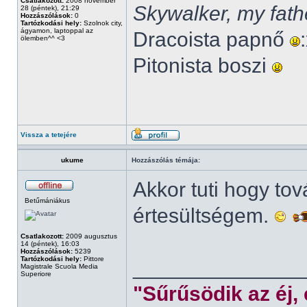
Csatlakozott:
2008 november
Skywalker, my fath
28 (péntek), 21:29
Hozzászólások:
0
Tartózkodási hely:
Szolnok city,
ágyamon, laptoppal az
Dracoista papnő
ölemben^^ <3
Pitonista boszi
Vissza a tetejére
ukume
Hozzászólás témája:
Akkor tuti hogy to
Betűmániákus
értesültségem.
Csatlakozott:
2009 augusztus
14 (péntek), 16:03
Hozzászólások:
5239
Tartózkodási hely:
Pittore
______________
Magistrale Scuola Media
Superiore
"Sűrűsödik az éj,