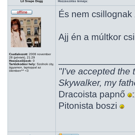
Lil Snape Dogg
Hozzászólás témája:
És nem csillognak
Ajj én a múltkor cs
Csatlakozott:
2008 november
______________
28 (péntek), 21:29
Hozzászólások:
0
Tartózkodási hely:
Szolnok city,
ágyamon, laptoppal az
"I've accepted the
ölemben^^ <3
Skywalker, my fath
Dracoista papnő
Pitonista boszi