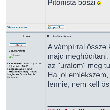
Pitonista boszi
Vissza a tetejére
ukume
Hozzászólás témája:
A vámpírral össze k
Betűmániákus
majd meghódítani. B
az "uralom" meg tu
Csatlakozott:
2009 augusztus
14 (péntek), 16:03
Hozzászólások:
5239
Tartózkodási hely:
Pittore
Ha jól emlékszem, 
Magistrale Scuola Media
Superiore
lennie, nem kell ö
______________