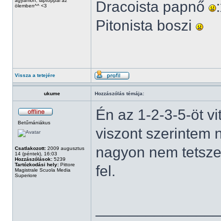
ágyamon, laptoppal az
Dracoista papnő
ölemben^^ <3
Pitonista boszi
Vissza a tetejére
ukume
Hozzászólás témája:
Én az 1-2-3-5-öt v
Betűmániákus
viszont szerintem
nagyon nem tetszet
Csatlakozott:
2009 augusztus
14 (péntek), 16:03
Hozzászólások:
5239
Tartózkodási hely:
Pittore
fel.
Magistrale Scuola Media
Superiore
______________