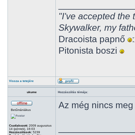
______________
"I've accepted the
Skywalker, my fath
Dracoista papnő
Pitonista boszi
Vissza a tetejére
ukume
Hozzászólás témája:
Az még nincs meg
Betűmániákus
______________
Csatlakozott:
2009 augusztus
14 (péntek), 16:03
Hozzászólások:
5239