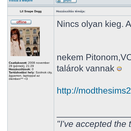
Vissza a tetejére
Lil Snape Dogg
Hozzászólás témája:
Nincs olyan kieg. A
nekem Pitonom,V
Csatlakozott:
2008 november
talárok vannak
28 (péntek), 21:29
Hozzászólások:
0
Tartózkodási hely:
Szolnok city,
ágyamon, laptoppal az
ölemben^^ <3
http://modthesims
______________
"I've accepted the