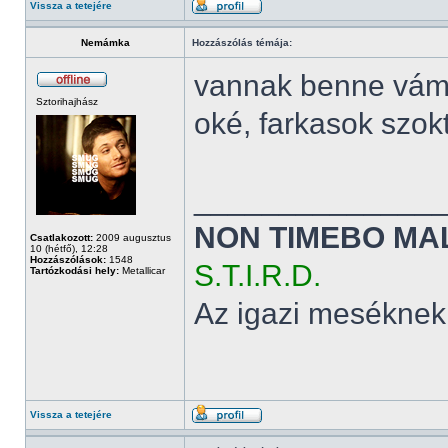
Vissza a tetejére
Nemámka
Hozzászólás témája:
vannak benne vám
Sztorihajhász
oké, farkasok szok
______________
NON TIMEBO MA
Csatlakozott:
2009 augusztus
10 (hétfő), 12:28
Hozzászólások:
1548
S.T.I.R.D.
Tartózkodási hely:
Metallicar
Az igazi meséknek
Vissza a tetejére