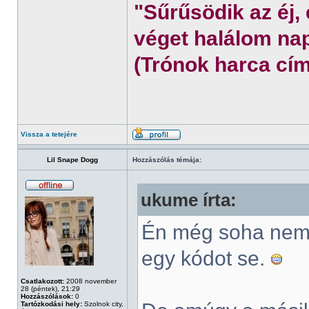
"Sűrűsödik az éj,
véget halálom nap
(Trónok harca cím
Vissza a tetejére
Lil Snape Dogg
Hozzászólás témája:
ukume írta:
Én még soha nem 
egy kódot se.
Csatlakozott:
2008 november
28 (péntek), 21:29
Hozzászólások:
0
Tartózkodási hely:
Szolnok city,