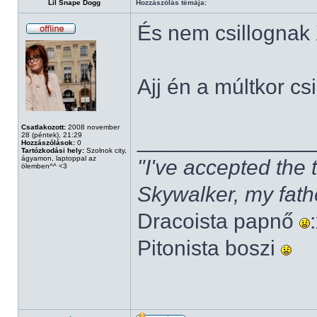
Lil Snape Dogg
Hozzászólás témája:
És nem csillognak
Ajj én a múltkor cs
Csatlakozott:
2008 november
______________
28 (péntek), 21:29
Hozzászólások:
0
Tartózkodási hely:
Szolnok city,
ágyamon, laptoppal az
"I've accepted the
ölemben^^ <3
Skywalker, my fath
Dracoista papnő
Pitonista boszi