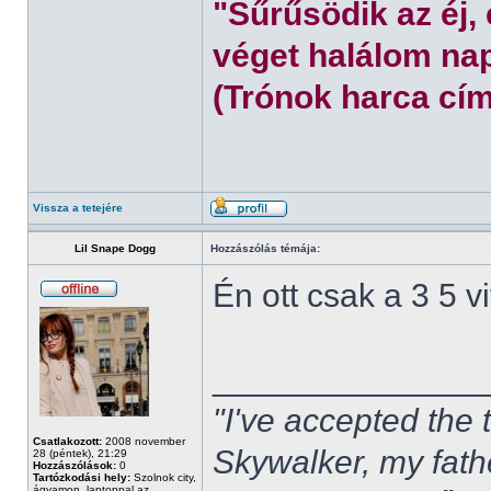
"Sűrűsödik az éj,
véget halálom nap
(Trónok harca cím
Vissza a tetejére
Lil Snape Dogg
Hozzászólás témája:
Én ott csak a 3 5 
______________
"I've accepted the
Csatlakozott:
2008 november
Skywalker, my fath
28 (péntek), 21:29
Hozzászólások:
0
Tartózkodási hely:
Szolnok city,
ágyamon, laptoppal az