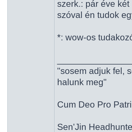
szerk.: pár éve ké
szóval én tudok e
*: wow-os tudakoz
______________
"sosem adjuk fel, 
halunk meg"
Cum Deo Pro Patria
Sen'Jin Headhunter