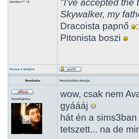
"I've accepted the
ölemben^^ <3
Skywalker, my fath
Dracoista papnő
Pitonista boszi
Vissza a tetejére
Nemámka
Hozzászólás témája:
wow, csak nem Av
Sztorihajhász
gyáááj
hát én a sims3ban
tetszett... na de m