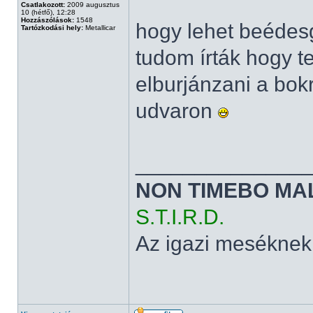
Csatlakozott:
2009 augusztus
10 (hétfő), 12:28
Hozzászólások:
1548
hogy lehet beédesg
Tartózkodási hely:
Metallicar
tudom írták hogy t
elburjánzani a bok
udvaron
______________
NON TIMEBO MA
S.T.I.R.D.
Az igazi meséknek