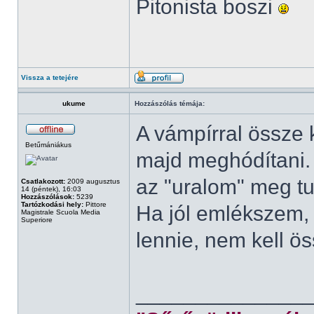
Pitonista boszi
Vissza a tetejére
ukume
Hozzászólás témája:
A vámpírral össze k
Betűmániákus
majd meghódítani. B
az "uralom" meg tu
Csatlakozott:
2009 augusztus
14 (péntek), 16:03
Hozzászólások:
5239
Tartózkodási hely:
Pittore
Ha jól emlékszem, 
Magistrale Scuola Media
Superiore
lennie, nem kell ö
______________