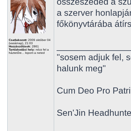
összeszeded a szü
a szerver honlapjá
főkönyvtárába átírsz
Csatlakozott:
2009 október 04
______________
(vasárnap), 21:03
Hozzászólások:
2861
Tartózkodási hely:
nézz fel a
háztetőre... lopom a neted
"sosem adjuk fel, 
halunk meg"
Cum Deo Pro Patria
Sen'Jin Headhunter