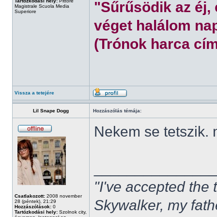
Tartózkodási hely:
Pittore
"Sűrűsödik az éj,
Magistrale Scuola Media
Superiore
véget halálom nap
(Trónok harca cím
Vissza a tetejére
Lil Snape Dogg
Hozzászólás témája:
Nekem se tetszik.
______________
"I've accepted the
Csatlakozott:
2008 november
Skywalker, my fath
28 (péntek), 21:29
Hozzászólások:
0
Tartózkodási hely:
Szolnok city,