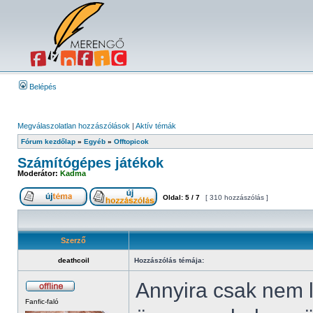
Belépés
Megválaszolatlan hozzászólások
|
Aktív témák
Fórum kezdőlap
»
Egyéb
»
Offtopicok
Számítógépes játékok
Moderátor:
Kadma
Oldal:
5
/
7
[ 310 hozzászólás ]
Szerző
deathcoil
Hozzászólás témája:
Annyira csak nem 
Fanfic-faló