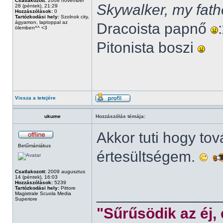
Csatlakozott:
2008 november
Skywalker, my fath
28 (péntek), 21:29
Hozzászólások:
0
Tartózkodási hely:
Szolnok city,
ágyamon, laptoppal az
Dracoista papnő
ölemben^^ <3
Pitonista boszi
Vissza a tetejére
ukume
Hozzászólás témája:
Akkor tuti hogy to
Betűmániákus
értesültségem.
Csatlakozott:
2009 augusztus
14 (péntek), 16:03
Hozzászólások:
5239
Tartózkodási hely:
Pittore
______________
Magistrale Scuola Media
Superiore
"Sűrűsödik az éj,