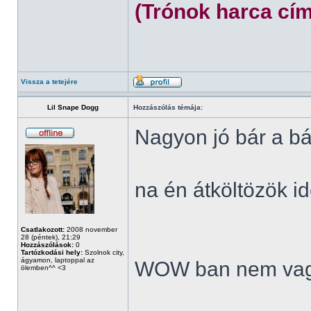
(Trónok harca cím
Vissza a tetejére
Lil Snape Dogg
Hozzászólás témája:
Nagyon jó bár a bá
na én átköltözök id
Csatlakozott:
2008 november
28 (péntek), 21:29
Hozzászólások:
0
Tartózkodási hely:
Szolnok city,
ágyamon, laptoppal az
WOW ban nem vag
ölemben^^ <3