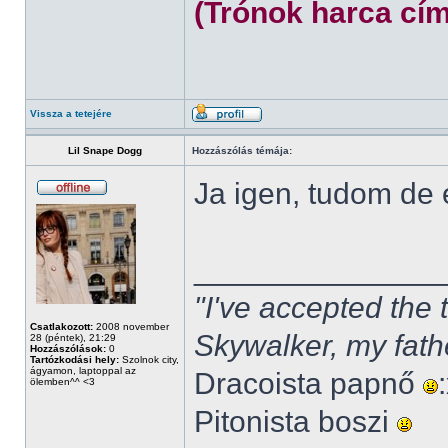
(Trónok harca cím
Vissza a tetejére
Lil Snape Dogg
Hozzászólás témája:
Ja igen, tudom de
______________
"I've accepted the
Csatlakozott:
2008 november
Skywalker, my fath
28 (péntek), 21:29
Hozzászólások:
0
Tartózkodási hely:
Szolnok city,
ágyamon, laptoppal az
Dracoista papnő
ölemben^^ <3
Pitonista boszi