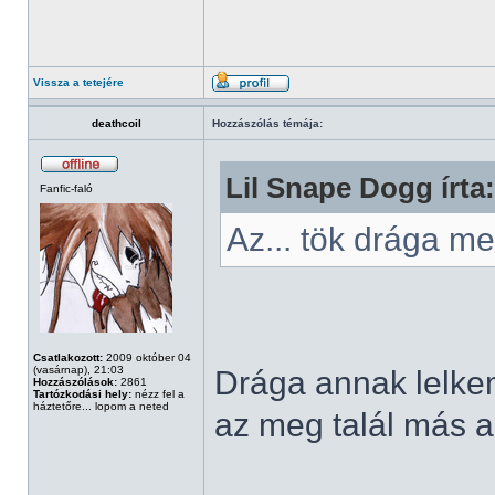
Vissza a tetejére
deathcoil
Hozzászólás témája:
Lil Snape Dogg írta:
Fanfic-faló
Az... tök drága 
Csatlakozott:
2009 október 04
(vasárnap), 21:03
Drága annak lelkem,
Hozzászólások:
2861
Tartózkodási hely:
nézz fel a
háztetőre... lopom a neted
az meg talál más al