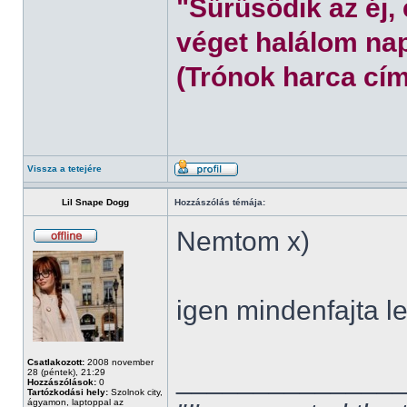
"Sűrűsödik az éj,
véget halálom nap
(Trónok harca cím
Vissza a tetejére
Lil Snape Dogg
Hozzászólás témája:
Nemtom x)
igen mindenfajta l
Csatlakozott:
2008 november
______________
28 (péntek), 21:29
Hozzászólások:
0
Tartózkodási hely:
Szolnok city,
ágyamon, laptoppal az