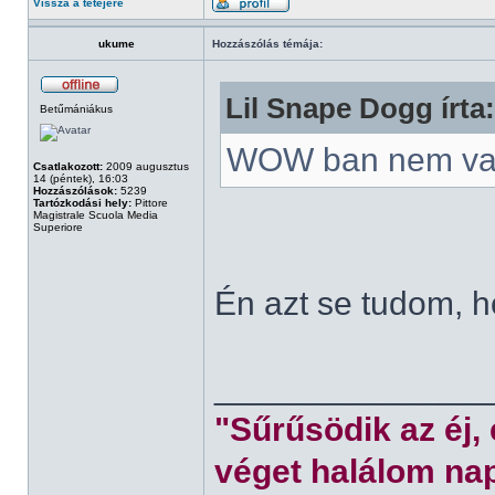
Vissza a tetejére
ukume
Hozzászólás témája:
Lil Snape Dogg írta:
Betűmániákus
WOW ban nem va
Csatlakozott:
2009 augusztus
14 (péntek), 16:03
Hozzászólások:
5239
Tartózkodási hely:
Pittore
Magistrale Scuola Media
Superiore
Én azt se tudom, 
______________
"Sűrűsödik az éj,
véget halálom nap