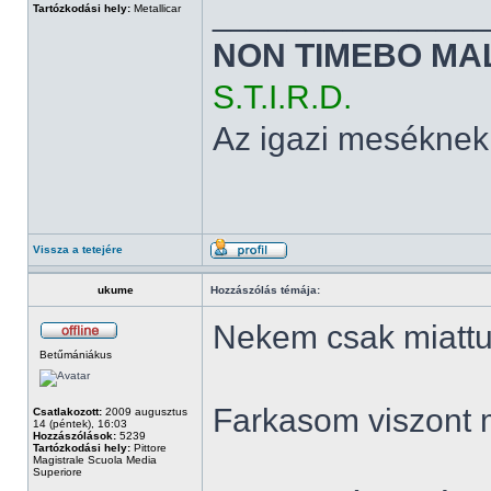
______________
Tartózkodási hely:
Metallicar
NON TIMEBO MA
S.T.I.R.D.
Az igazi meséknek
Vissza a tetejére
ukume
Hozzászólás témája:
Nekem csak miattuk
Betűmániákus
Farkasom viszont 
Csatlakozott:
2009 augusztus
14 (péntek), 16:03
Hozzászólások:
5239
Tartózkodási hely:
Pittore
Magistrale Scuola Media
Superiore