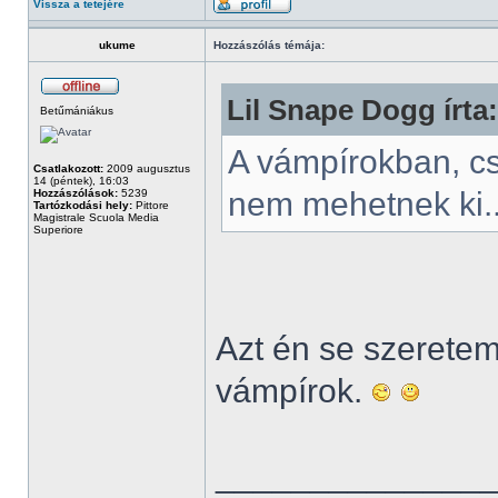
Vissza a tetejére
ukume
Hozzászólás témája:
Lil Snape Dogg írta:
Betűmániákus
A vámpírokban, c
Csatlakozott:
2009 augusztus
14 (péntek), 16:03
nem mehetnek ki.
Hozzászólások:
5239
Tartózkodási hely:
Pittore
Magistrale Scuola Media
Superiore
Azt én se szeretem.
vámpírok.
______________