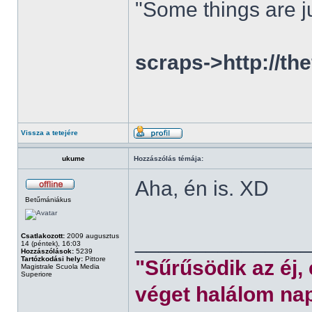
"Some things are ju
scraps->http://th
Vissza a tetejére
ukume
Hozzászólás témája:
Aha, én is. XD
Betűmániákus
______________
Csatlakozott:
2009 augusztus
14 (péntek), 16:03
Hozzászólások:
5239
Tartózkodási hely:
Pittore
"Sűrűsödik az éj,
Magistrale Scuola Media
Superiore
véget halálom nap