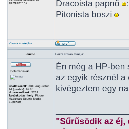
Dracoista papnő
ölemben^^ <3
Pitonista boszi
Vissza a tetejére
ukume
Hozzászólás témája:
Én még a HP-ben s
Betűmániákus
az egyik résznél a
kivégeztem egy nap
Csatlakozott:
2009 augusztus
14 (péntek), 16:03
Hozzászólások:
5239
Tartózkodási hely:
Pittore
Magistrale Scuola Media
Superiore
______________
"Sűrűsödik az éj,