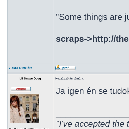
"Some things are ju
scraps->http://th
Vissza a tetejére
Lil Snape Dogg
Hozzászólás témája:
Ja igen én se tudo
______________
"I've accepted the