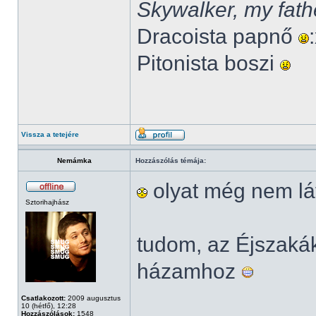
Skywalker, my fath
Dracoista papnő
Pitonista boszi
Vissza a tetejére
Nemámka
Hozzászólás témája:
olyat még nem lá
Sztorihajhász
tudom, az Éjszak
házamhoz
Csatlakozott:
2009 augusztus
10 (hétfő), 12:28
Hozzászólások:
1548