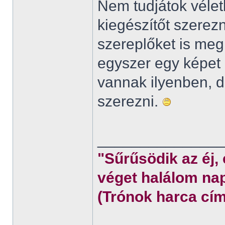
Nem tudjátok véletl
kiegészítőt szerez
szereplőket is meg
egyszer egy képet 
vannak ilyenben,
szerezni.
______________
"Sűrűsödik az éj,
véget halálom nap
(Trónok harca cím