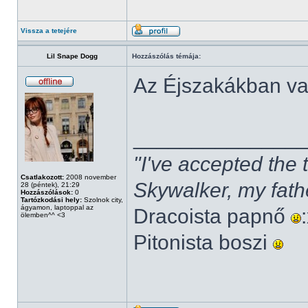
Vissza a tetejére
Lil Snape Dogg
Hozzászólás témája:
Az Éjszakákban v
______________
"I've accepted the
Csatlakozott:
2008 november
Skywalker, my fath
28 (péntek), 21:29
Hozzászólások:
0
Tartózkodási hely:
Szolnok city,
ágyamon, laptoppal az
Dracoista papnő
ölemben^^ <3
Pitonista boszi