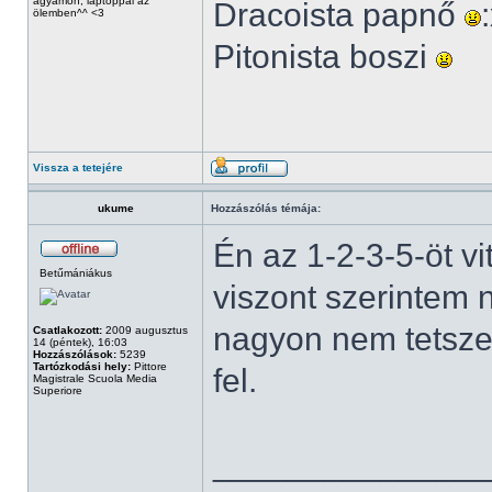
ágyamon, laptoppal az
Dracoista papnő
ölemben^^ <3
Pitonista boszi
Vissza a tetejére
ukume
Hozzászólás témája:
Én az 1-2-3-5-öt v
Betűmániákus
viszont szerintem
nagyon nem tetszet
Csatlakozott:
2009 augusztus
14 (péntek), 16:03
Hozzászólások:
5239
Tartózkodási hely:
Pittore
fel.
Magistrale Scuola Media
Superiore
______________