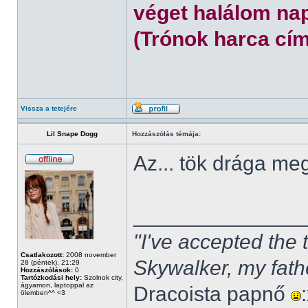
véget halálom nap
(Trónok harca cím
Vissza a tetejére
Lil Snape Dogg
Hozzászólás témája:
Az... tök drága m
______________
"I've accepted the
Csatlakozott:
2008 november
Skywalker, my fath
28 (péntek), 21:29
Hozzászólások:
0
Tartózkodási hely:
Szolnok city,
ágyamon, laptoppal az
Dracoista papnő
ölemben^^ <3