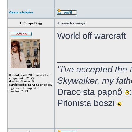
Vissza a tetejére
Lil Snape Dogg
Hozzászólás témája:
World off warcraft
______________
"I've accepted the
Csatlakozott:
2008 november
Skywalker, my fath
28 (péntek), 21:29
Hozzászólások:
0
Tartózkodási hely:
Szolnok city,
ágyamon, laptoppal az
Dracoista papnő
ölemben^^ <3
Pitonista boszi