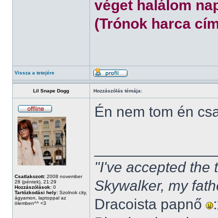
véget halálom nap
(Trónok harca cím
Vissza a tetejére
Lil Snape Dogg
Hozzászólás témája:
Én nem tom én cs
______________
"I've accepted the
Csatlakozott:
2008 november
Skywalker, my fath
28 (péntek), 21:29
Hozzászólások:
0
Tartózkodási hely:
Szolnok city,
ágyamon, laptoppal az
Dracoista papnő
ölemben^^ <3