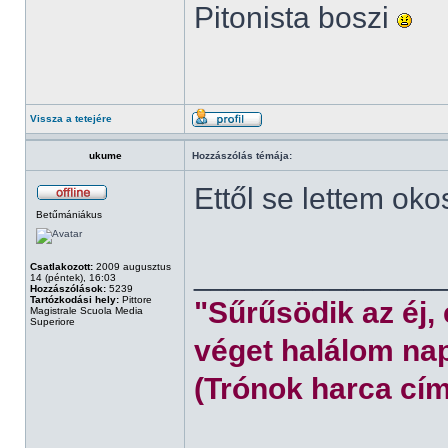
Pitonista boszi
Vissza a tetejére
ukume
Hozzászólás témája:
Ettől se lettem oko
Betűmániákus
______________
Csatlakozott:
2009 augusztus
14 (péntek), 16:03
Hozzászólások:
5239
Tartózkodási hely:
Pittore
"Sűrűsödik az éj,
Magistrale Scuola Media
Superiore
véget halálom nap
(Trónok harca cím