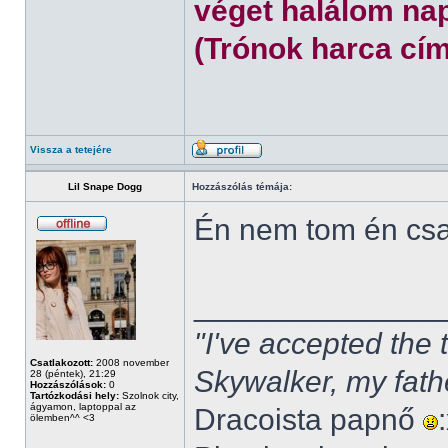
véget halálom nap
(Trónok harca cím
Vissza a tetejére
Lil Snape Dogg
Hozzászólás témája:
Én nem tom én cs
______________
"I've accepted the
Csatlakozott:
2008 november
Skywalker, my fath
28 (péntek), 21:29
Hozzászólások:
0
Tartózkodási hely:
Szolnok city,
ágyamon, laptoppal az
Dracoista papnő
ölemben^^ <3