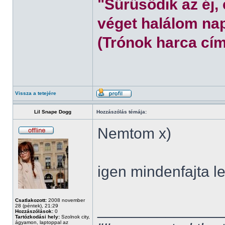
"Sűrűsödik az éj,
véget halálom nap
(Trónok harca cím
Vissza a tetejére
Lil Snape Dogg
Hozzászólás témája:
Nemtom x)
igen mindenfajta l
Csatlakozott:
2008 november
______________
28 (péntek), 21:29
Hozzászólások:
0
Tartózkodási hely:
Szolnok city,
ágyamon, laptoppal az