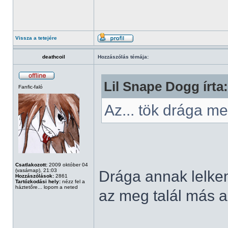
Vissza a tetejére
deathcoil
Hozzászólás témája:
Lil Snape Dogg írta:
Fanfic-faló
Az... tök drága 
Csatlakozott:
2009 október 04
(vasárnap), 21:03
Drága annak lelkem,
Hozzászólások:
2861
Tartózkodási hely:
nézz fel a
háztetőre... lopom a neted
az meg talál más al