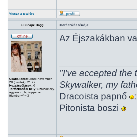
Vissza a tetejére
Lil Snape Dogg
Hozzászólás témája:
Az Éjszakákban v
______________
"I've accepted the
Csatlakozott:
2008 november
Skywalker, my fath
28 (péntek), 21:29
Hozzászólások:
0
Tartózkodási hely:
Szolnok city,
ágyamon, laptoppal az
Dracoista papnő
ölemben^^ <3
Pitonista boszi