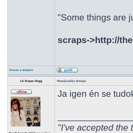
"Some things are ju
scraps->http://th
Vissza a tetejére
Lil Snape Dogg
Hozzászólás témája:
Ja igen én se tudo
______________
"I've accepted the