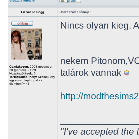
Vissza a tetejére
Lil Snape Dogg
Hozzászólás témája:
Nincs olyan kieg. A
nekem Pitonom,V
Csatlakozott:
2008 november
talárok vannak
28 (péntek), 21:29
Hozzászólások:
0
Tartózkodási hely:
Szolnok city,
ágyamon, laptoppal az
ölemben^^ <3
http://modthesims
______________
"I've accepted the