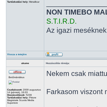
______________
Tartózkodási hely:
Metallicar
NON TIMEBO MA
S.T.I.R.D.
Az igazi meséknek
Vissza a tetejére
ukume
Hozzászólás témája:
Nekem csak miattuk
Betűmániákus
Farkasom viszont 
Csatlakozott:
2009 augusztus
14 (péntek), 16:03
Hozzászólások:
5239
Tartózkodási hely:
Pittore
Magistrale Scuola Media
Superiore