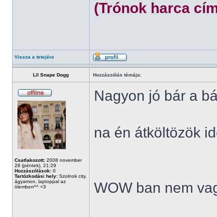
(Trónok harca cím
Vissza a tetejére
Lil Snape Dogg
Hozzászólás témája:
Nagyon jó bár a bá
na én átköltözök id
Csatlakozott:
2008 november
28 (péntek), 21:29
Hozzászólások:
0
Tartózkodási hely:
Szolnok city,
ágyamon, laptoppal az
WOW ban nem vag
ölemben^^ <3