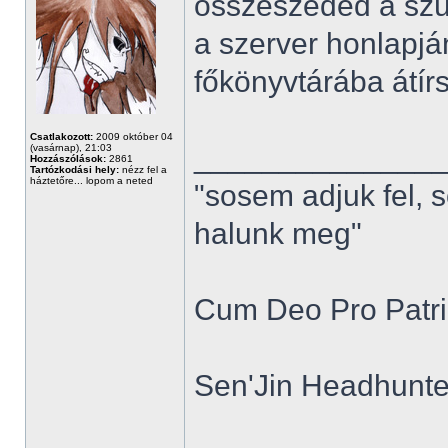
összeszeded a szü
a szerver honlapjá
főkönyvtárába átírsz
Csatlakozott:
2009 október 04
______________
(vasárnap), 21:03
Hozzászólások:
2861
Tartózkodási hely:
nézz fel a
háztetőre... lopom a neted
"sosem adjuk fel, 
halunk meg"
Cum Deo Pro Patria
Sen'Jin Headhunter