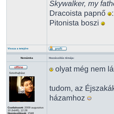
Skywalker, my fath
Dracoista papnő
Pitonista boszi
Vissza a tetejére
Nemámka
Hozzászólás témája:
olyat még nem lá
Sztorihajhász
tudom, az Éjszak
házamhoz
Csatlakozott:
2009 augusztus
10 (hétfő), 12:28
Hozzászólások:
1548