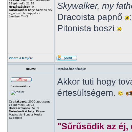
Csatlakozott:
2008 november
Skywalker, my fath
28 (péntek), 21:29
Hozzászólások:
0
Tartózkodási hely:
Szolnok city,
ágyamon, laptoppal az
Dracoista papnő
ölemben^^ <3
Pitonista boszi
Vissza a tetejére
ukume
Hozzászólás témája:
Akkor tuti hogy to
Betűmániákus
értesültségem.
Csatlakozott:
2009 augusztus
14 (péntek), 16:03
Hozzászólások:
5239
Tartózkodási hely:
Pittore
______________
Magistrale Scuola Media
Superiore
"Sűrűsödik az éj,