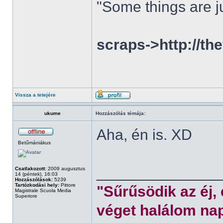
"Some things are ju
scraps->http://th
Vissza a tetejére
ukume
Hozzászólás témája:
Aha, én is. XD
Betűmániákus
______________
Csatlakozott:
2009 augusztus
14 (péntek), 16:03
Hozzászólások:
5239
Tartózkodási hely:
Pittore
"Sűrűsödik az éj,
Magistrale Scuola Media
Superiore
véget halálom nap