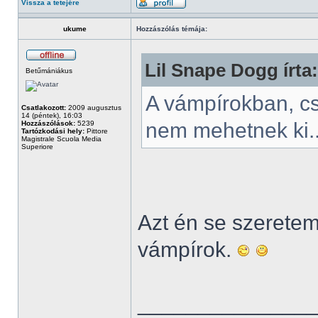
Vissza a tetejére
ukume
Hozzászólás témája:
Lil Snape Dogg írta:
Betűmániákus
A vámpírokban, c
Csatlakozott:
2009 augusztus
14 (péntek), 16:03
nem mehetnek ki.
Hozzászólások:
5239
Tartózkodási hely:
Pittore
Magistrale Scuola Media
Superiore
Azt én se szeretem.
vámpírok.
______________