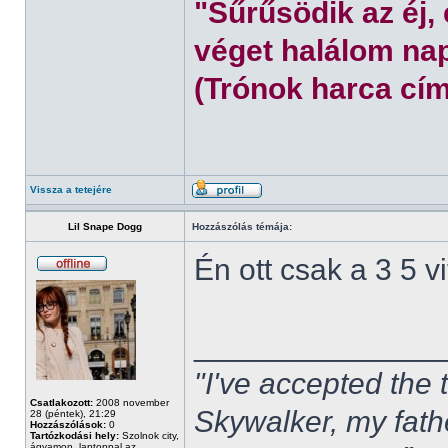
"Sűrűsödik az éj,
véget halálom nap
(Trónok harca cím
Vissza a tetejére
Lil Snape Dogg
Hozzászólás témája:
Én ott csak a 3 5 
______________
"I've accepted the
Csatlakozott:
2008 november
Skywalker, my fath
28 (péntek), 21:29
Hozzászólások:
0
Tartózkodási hely:
Szolnok city,
ágyamon, laptoppal az