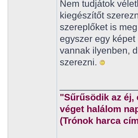
Nem tudjátok véletl
kiegészítőt szerez
szereplőket is meg
egyszer egy képet 
vannak ilyenben,
szerezni.
______________
"Sűrűsödik az éj,
véget halálom nap
(Trónok harca cím