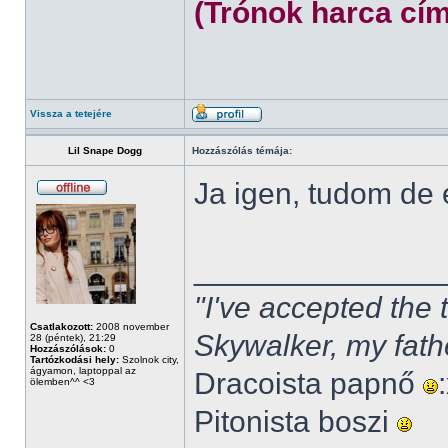
(Trónok harca cím
Vissza a tetejére
Lil Snape Dogg
Hozzászólás témája:
Ja igen, tudom de
______________
"I've accepted the
Csatlakozott:
2008 november
Skywalker, my fath
28 (péntek), 21:29
Hozzászólások:
0
Tartózkodási hely:
Szolnok city,
ágyamon, laptoppal az
Dracoista papnő
ölemben^^ <3
Pitonista boszi