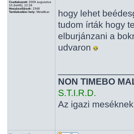
Csatlakozott:
2009 augusztus
10 (hétfő), 12:28
Hozzászólások:
1548
hogy lehet beédesg
Tartózkodási hely:
Metallicar
tudom írták hogy t
elburjánzani a bok
udvaron
______________
NON TIMEBO MA
S.T.I.R.D.
Az igazi meséknek