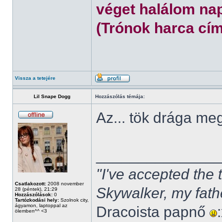
véget halálom nap
(Trónok harca cím
Vissza a tetejére
Lil Snape Dogg
Hozzászólás témája:
Az... tök drága m
______________
"I've accepted the
Csatlakozott:
2008 november
Skywalker, my fath
28 (péntek), 21:29
Hozzászólások:
0
Tartózkodási hely:
Szolnok city,
ágyamon, laptoppal az
Dracoista papnő
ölemben^^ <3