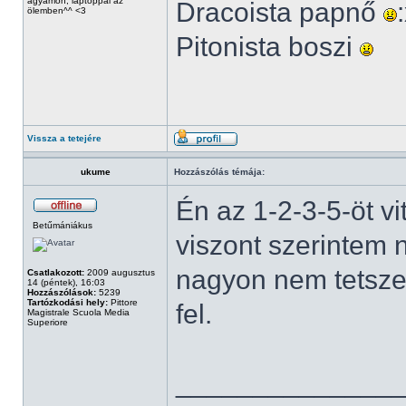
ágyamon, laptoppal az
Dracoista papnő
ölemben^^ <3
Pitonista boszi
Vissza a tetejére
ukume
Hozzászólás témája:
Én az 1-2-3-5-öt v
Betűmániákus
viszont szerintem
nagyon nem tetszet
Csatlakozott:
2009 augusztus
14 (péntek), 16:03
Hozzászólások:
5239
Tartózkodási hely:
Pittore
fel.
Magistrale Scuola Media
Superiore
______________