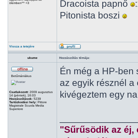
Dracoista papnő
ölemben^^ <3
Pitonista boszi
Vissza a tetejére
ukume
Hozzászólás témája:
Én még a HP-ben s
Betűmániákus
az egyik résznél a
kivégeztem egy nap
Csatlakozott:
2009 augusztus
14 (péntek), 16:03
Hozzászólások:
5239
Tartózkodási hely:
Pittore
Magistrale Scuola Media
Superiore
______________
"Sűrűsödik az éj,