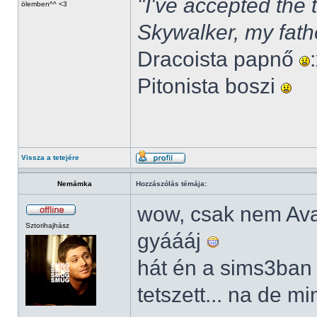
"I've accepted the
ölemben^^ <3
Skywalker, my fath
Dracoista papnő
Pitonista boszi
Vissza a tetejére
Nemámka
Hozzászólás témája:
wow, csak nem Av
Sztorihajhász
gyáááj
hát én a sims3ban
tetszett... na de m