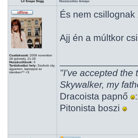
Lil Snape Dogg
Hozzászólás témája:
És nem csillognak
Ajj én a múltkor cs
Csatlakozott:
2008 november
______________
28 (péntek), 21:29
Hozzászólások:
0
Tartózkodási hely:
Szolnok city,
ágyamon, laptoppal az
"I've accepted the
ölemben^^ <3
Skywalker, my fath
Dracoista papnő
Pitonista boszi