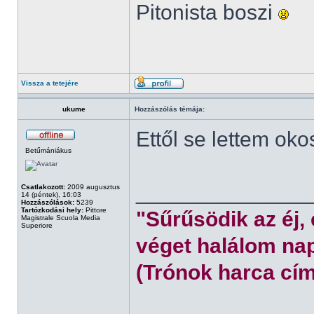
Pitonista boszi
Vissza a tetejére
ukume
Hozzászólás témája:
Ettől se lettem oko
Betűmániákus
______________
Csatlakozott:
2009 augusztus
14 (péntek), 16:03
Hozzászólások:
5239
Tartózkodási hely:
Pittore
"Sűrűsödik az éj,
Magistrale Scuola Media
Superiore
véget halálom nap
(Trónok harca cím