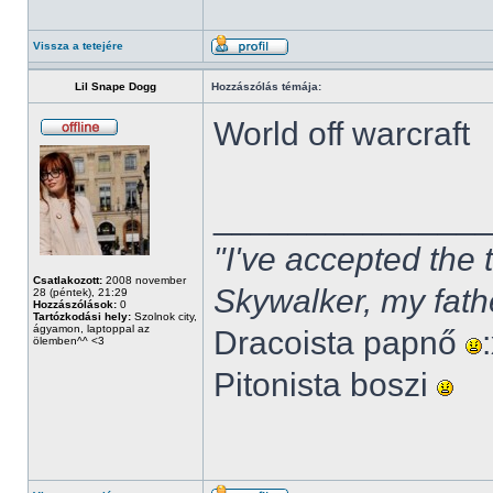
Vissza a tetejére
Lil Snape Dogg
Hozzászólás témája:
World off warcraft
______________
"I've accepted the
Csatlakozott:
2008 november
Skywalker, my fath
28 (péntek), 21:29
Hozzászólások:
0
Tartózkodási hely:
Szolnok city,
ágyamon, laptoppal az
Dracoista papnő
ölemben^^ <3
Pitonista boszi