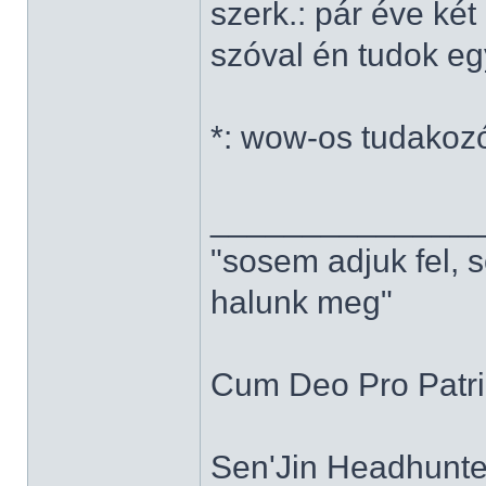
szerk.: pár éve ké
szóval én tudok e
*: wow-os tudakoz
______________
"sosem adjuk fel, 
halunk meg"
Cum Deo Pro Patria
Sen'Jin Headhunter