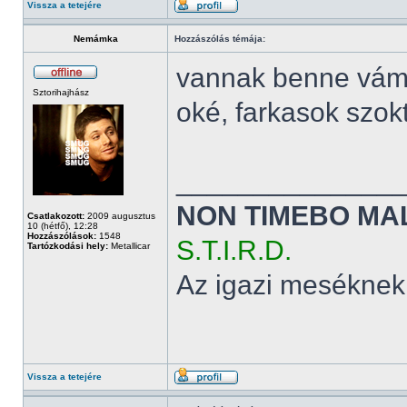
Vissza a tetejére
Nemámka
Hozzászólás témája:
vannak benne vám
Sztorihajhász
oké, farkasok szok
______________
NON TIMEBO MA
Csatlakozott:
2009 augusztus
10 (hétfő), 12:28
Hozzászólások:
1548
S.T.I.R.D.
Tartózkodási hely:
Metallicar
Az igazi meséknek
Vissza a tetejére