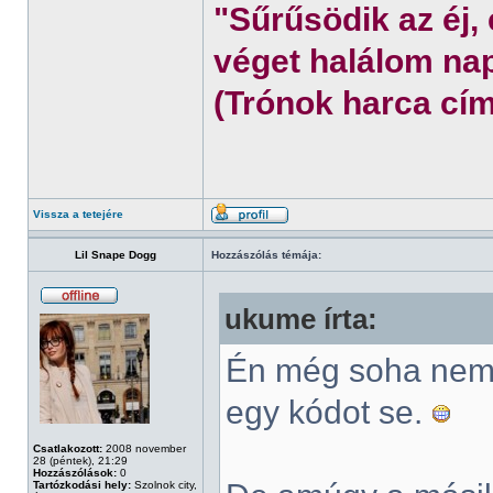
"Sűrűsödik az éj,
véget halálom nap
(Trónok harca cím
Vissza a tetejére
Lil Snape Dogg
Hozzászólás témája:
ukume írta:
Én még soha nem 
egy kódot se.
Csatlakozott:
2008 november
28 (péntek), 21:29
Hozzászólások:
0
Tartózkodási hely:
Szolnok city,