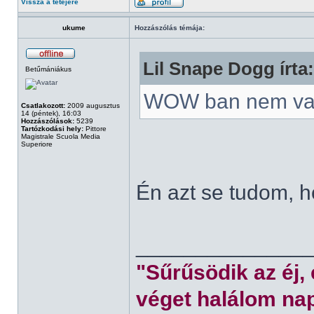
Vissza a tetejére
ukume
Hozzászólás témája:
Lil Snape Dogg írta:
Betűmániákus
WOW ban nem va
Csatlakozott:
2009 augusztus
14 (péntek), 16:03
Hozzászólások:
5239
Tartózkodási hely:
Pittore
Magistrale Scuola Media
Superiore
Én azt se tudom, 
______________
"Sűrűsödik az éj,
véget halálom nap