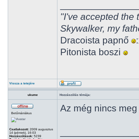
______________
"I've accepted the
Skywalker, my fath
Dracoista papnő
Pitonista boszi
Vissza a tetejére
ukume
Hozzászólás témája:
Az még nincs meg
Betűmániákus
______________
Csatlakozott:
2009 augusztus
14 (péntek), 16:03
Hozzászólások:
5239