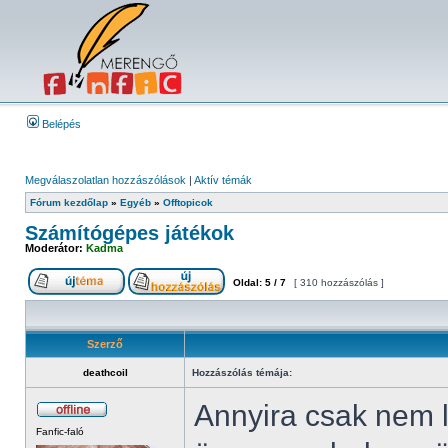
Belépés
Megválaszolatlan hozzászólások
|
Aktív témák
Fórum kezdőlap
»
Egyéb
»
Offtopicok
Számítógépes játékok
Moderátor:
Kadma
Oldal:
5
/
7
[ 310 hozzászólás ]
Szerző
deathcoil
Hozzászólás témája:
Annyira csak nem 
Fanfic-faló