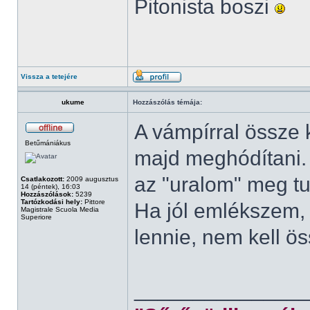
Pitonista boszi
Vissza a tetejére
ukume
Hozzászólás témája:
A vámpírral össze k
Betűmániákus
majd meghódítani. B
az "uralom" meg tu
Csatlakozott:
2009 augusztus
14 (péntek), 16:03
Hozzászólások:
5239
Tartózkodási hely:
Pittore
Ha jól emlékszem, 
Magistrale Scuola Media
Superiore
lennie, nem kell ö
______________