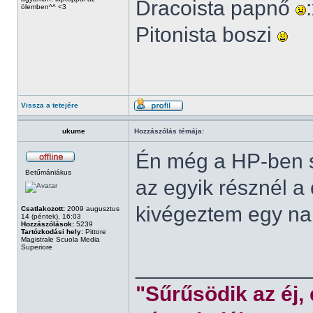
Dracoista papnő
ölemben^^ <3
Pitonista boszi
Vissza a tetejére
ukume
Hozzászólás témája:
Én még a HP-ben s
Betűmániákus
az egyik résznél a
kivégeztem egy nap
Csatlakozott:
2009 augusztus
14 (péntek), 16:03
Hozzászólások:
5239
Tartózkodási hely:
Pittore
Magistrale Scuola Media
Superiore
______________
"Sűrűsödik az éj,