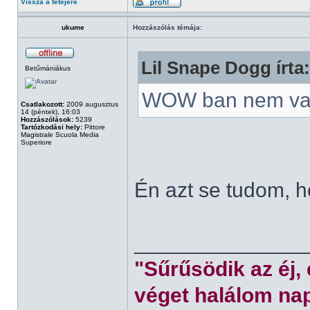
Vissza a tetejére
ukume
Hozzászólás témája:
Lil Snape Dogg írta:
Betűmániákus
WOW ban nem va
Csatlakozott:
2009 augusztus
14 (péntek), 16:03
Hozzászólások:
5239
Tartózkodási hely:
Pittore
Magistrale Scuola Media
Superiore
Én azt se tudom, 
______________
"Sűrűsödik az éj,
véget halálom nap