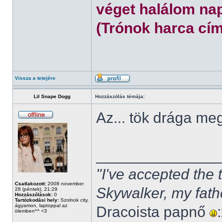
véget halálom nap
(Trónok harca cím
Vissza a tetejére
Lil Snape Dogg
Hozzászólás témája:
Az... tök drága m
______________
"I've accepted the
Csatlakozott:
2008 november
Skywalker, my fath
28 (péntek), 21:29
Hozzászólások:
0
Tartózkodási hely:
Szolnok city,
ágyamon, laptoppal az
Dracoista papnő
ölemben^^ <3