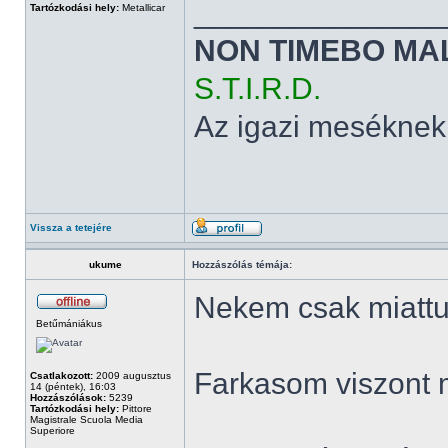
______________
Tartózkodási hely:
Metallicar
NON TIMEBO MA
S.T.I.R.D.
Az igazi meséknek
Vissza a tetejére
ukume
Hozzászólás témája:
Nekem csak miattuk
Betűmániákus
Farkasom viszont 
Csatlakozott:
2009 augusztus
14 (péntek), 16:03
Hozzászólások:
5239
Tartózkodási hely:
Pittore
Magistrale Scuola Media
Superiore