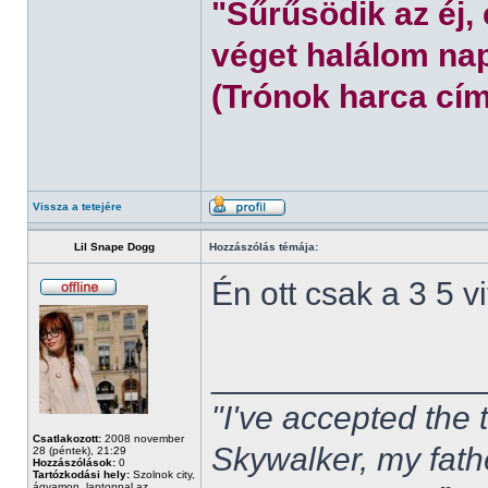
"Sűrűsödik az éj,
véget halálom nap
(Trónok harca cím
Vissza a tetejére
Lil Snape Dogg
Hozzászólás témája:
Én ott csak a 3 5 
______________
"I've accepted the
Csatlakozott:
2008 november
Skywalker, my fath
28 (péntek), 21:29
Hozzászólások:
0
Tartózkodási hely:
Szolnok city,
ágyamon, laptoppal az