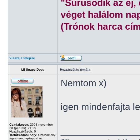
"Sűrűsödik az éj,
véget halálom nap
(Trónok harca cím
Vissza a tetejére
Lil Snape Dogg
Hozzászólás témája:
Nemtom x)
igen mindenfajta l
Csatlakozott:
2008 november
______________
28 (péntek), 21:29
Hozzászólások:
0
Tartózkodási hely:
Szolnok city,
ágyamon, laptoppal az