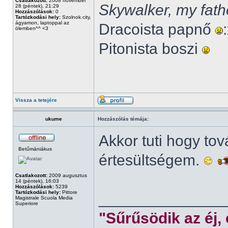
Csatlakozott:
2008 november
Skywalker, my fath
28 (péntek), 21:29
Hozzászólások:
0
Tartózkodási hely:
Szolnok city,
ágyamon, laptoppal az
Dracoista papnő
ölemben^^ <3
Pitonista boszi
Vissza a tetejére
ukume
Hozzászólás témája:
Akkor tuti hogy to
Betűmániákus
értesültségem.
Csatlakozott:
2009 augusztus
14 (péntek), 16:03
Hozzászólások:
5239
Tartózkodási hely:
Pittore
______________
Magistrale Scuola Media
Superiore
"Sűrűsödik az éj,