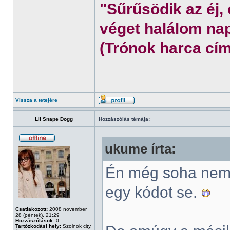
"Sűrűsödik az éj,
véget halálom nap
(Trónok harca cím
Vissza a tetejére
Lil Snape Dogg
Hozzászólás témája:
ukume írta:
Én még soha nem 
egy kódot se.
Csatlakozott:
2008 november
28 (péntek), 21:29
Hozzászólások:
0
Tartózkodási hely:
Szolnok city,