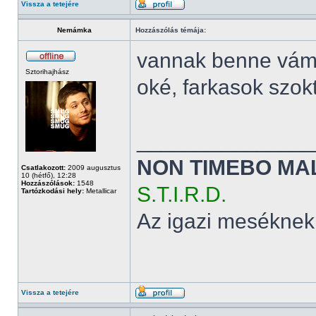
Vissza a tetejére
Nemámka
Hozzászólás témája:
vannak benne vám
Sztorihajhász
oké, farkasok szok
______________
NON TIMEBO MA
Csatlakozott:
2009 augusztus
10 (hétfő), 12:28
Hozzászólások:
1548
S.T.I.R.D.
Tartózkodási hely:
Metallicar
Az igazi meséknek
Vissza a tetejére