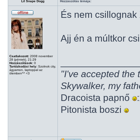
Lil Snape Dogg
Hozzászólás témája:
És nem csillognak
Ajj én a múltkor cs
Csatlakozott:
2008 november
______________
28 (péntek), 21:29
Hozzászólások:
0
Tartózkodási hely:
Szolnok city,
ágyamon, laptoppal az
"I've accepted the
ölemben^^ <3
Skywalker, my fath
Dracoista papnő
Pitonista boszi