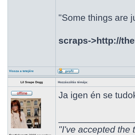
"Some things are ju
scraps->http://th
Vissza a tetejére
Lil Snape Dogg
Hozzászólás témája:
Ja igen én se tudo
______________
"I've accepted the