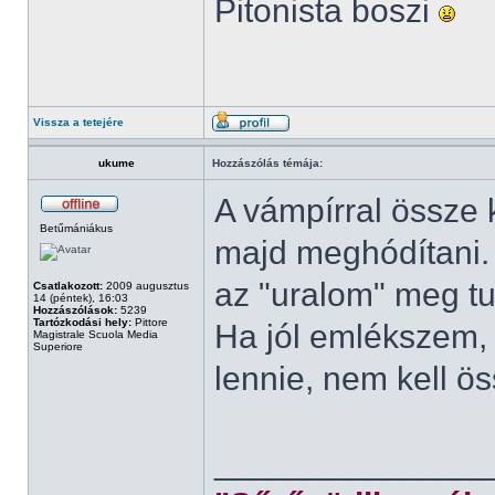
Pitonista boszi
Vissza a tetejére
ukume
Hozzászólás témája:
A vámpírral össze k
Betűmániákus
majd meghódítani. B
az "uralom" meg tu
Csatlakozott:
2009 augusztus
14 (péntek), 16:03
Hozzászólások:
5239
Tartózkodási hely:
Pittore
Ha jól emlékszem, 
Magistrale Scuola Media
Superiore
lennie, nem kell ö
______________