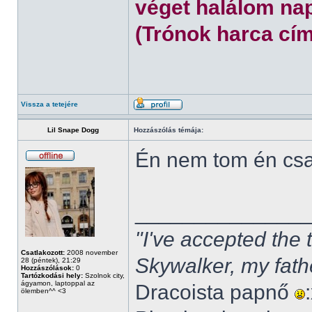
véget halálom nap
(Trónok harca cím
Vissza a tetejére
Lil Snape Dogg
Hozzászólás témája:
Én nem tom én cs
______________
"I've accepted the
Csatlakozott:
2008 november
Skywalker, my fath
28 (péntek), 21:29
Hozzászólások:
0
Tartózkodási hely:
Szolnok city,
ágyamon, laptoppal az
Dracoista papnő
ölemben^^ <3