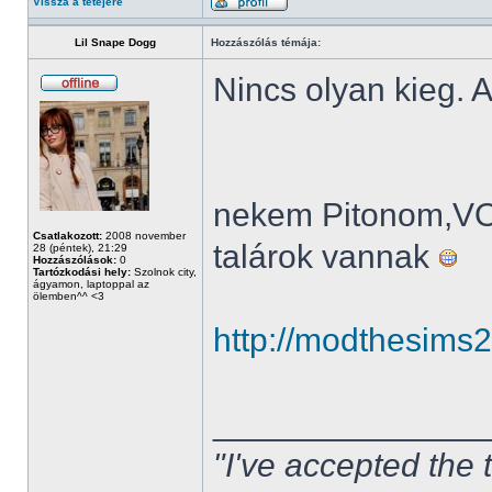
Vissza a tetejére
Lil Snape Dogg
Hozzászólás témája:
Nincs olyan kieg. A
nekem Pitonom,V
Csatlakozott:
2008 november
talárok vannak
28 (péntek), 21:29
Hozzászólások:
0
Tartózkodási hely:
Szolnok city,
ágyamon, laptoppal az
ölemben^^ <3
http://modthesims
______________
"I've accepted the