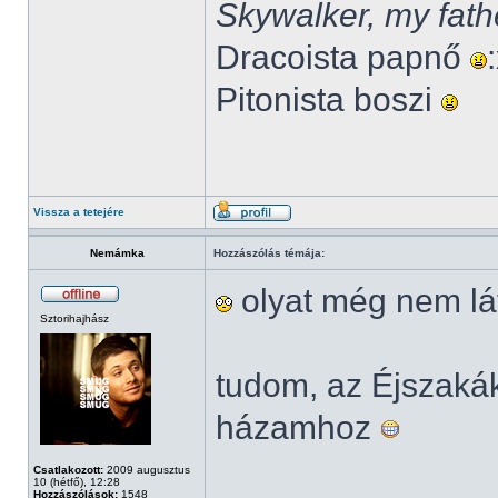
Skywalker, my fath
Dracoista papnő
Pitonista boszi
Vissza a tetejére
Nemámka
Hozzászólás témája:
olyat még nem lá
Sztorihajhász
tudom, az Éjszak
házamhoz
Csatlakozott:
2009 augusztus
10 (hétfő), 12:28
Hozzászólások:
1548