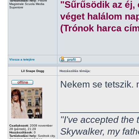
Tartózkodási hely:
Pittore
"Sűrűsödik az éj,
Magistrale Scuola Media
Superiore
véget halálom nap
(Trónok harca cím
Vissza a tetejére
Lil Snape Dogg
Hozzászólás témája:
Nekem se tetszik.
______________
"I've accepted the
Csatlakozott:
2008 november
Skywalker, my fath
28 (péntek), 21:29
Hozzászólások:
0
Tartózkodási hely:
Szolnok city,