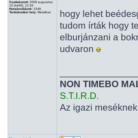
Csatlakozott:
2009 augusztus
10 (hétfő), 12:28
Hozzászólások:
1548
hogy lehet beédesg
Tartózkodási hely:
Metallicar
tudom írták hogy t
elburjánzani a bok
udvaron
______________
NON TIMEBO MA
S.T.I.R.D.
Az igazi meséknek