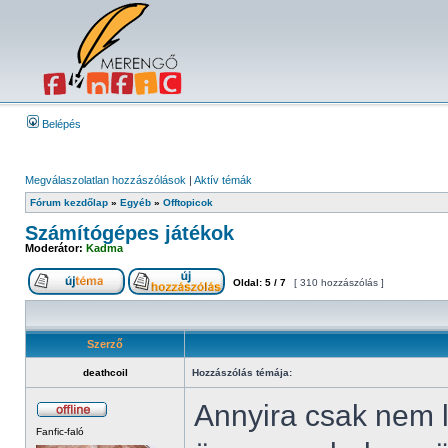
Belépés
Megválaszolatlan hozzászólások
|
Aktív témák
Fórum kezdőlap
»
Egyéb
»
Offtopicok
Számítógépes játékok
Moderátor:
Kadma
Oldal:
5
/
7
[ 310 hozzászólás ]
Szerző
deathcoil
Hozzászólás témája:
Annyira csak nem 
Fanfic-faló