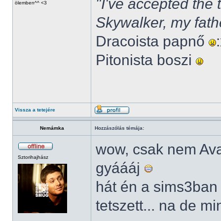
"I've accepted the
ölemben^^ <3
Skywalker, my fath
Dracoista papnő
Pitonista boszi
Vissza a tetejére
Nemámka
Hozzászólás témája:
wow, csak nem Av
Sztorihajhász
gyáááj
hát én a sims3ban
tetszett... na de m