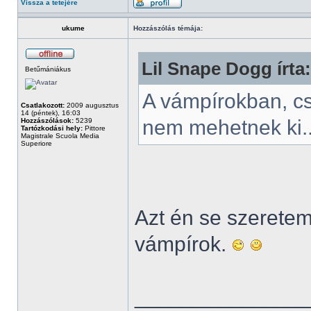
Vissza a tetejére
ukume
Hozzászólás témája:
Lil Snape Dogg írta:
Betűmániákus
A vámpírokban, c
Csatlakozott:
2009 augusztus
14 (péntek), 16:03
nem mehetnek ki.
Hozzászólások:
5239
Tartózkodási hely:
Pittore
Magistrale Scuola Media
Superiore
Azt én se szeretem.
vámpírok.
______________