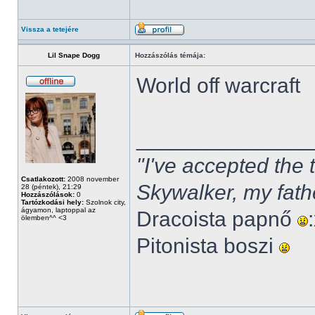
Vissza a tetejére
Lil Snape Dogg
Hozzászólás témája:
World off warcraft
______________
"I've accepted the
Csatlakozott:
2008 november
Skywalker, my fath
28 (péntek), 21:29
Hozzászólások:
0
Tartózkodási hely:
Szolnok city,
ágyamon, laptoppal az
Dracoista papnő
ölemben^^ <3
Pitonista boszi