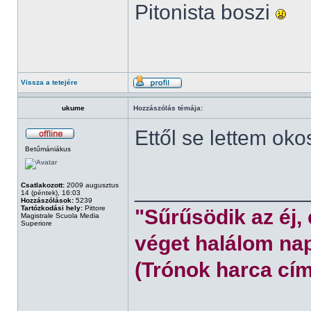
Pitonista boszi
Vissza a tetejére
ukume
Hozzászólás témája:
Ettől se lettem oko
Betűmániákus
______________
Csatlakozott:
2009 augusztus
14 (péntek), 16:03
Hozzászólások:
5239
Tartózkodási hely:
Pittore
"Sűrűsödik az éj,
Magistrale Scuola Media
Superiore
véget halálom nap
(Trónok harca cím