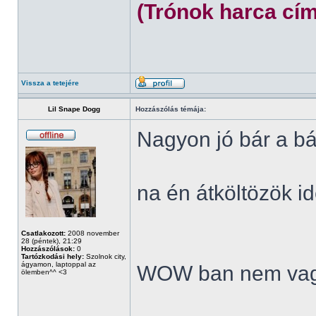
(Trónok harca cím
Vissza a tetejére
Lil Snape Dogg
Hozzászólás témája:
Nagyon jó bár a bá
na én átköltözök id
Csatlakozott:
2008 november
28 (péntek), 21:29
Hozzászólások:
0
Tartózkodási hely:
Szolnok city,
ágyamon, laptoppal az
WOW ban nem vag
ölemben^^ <3