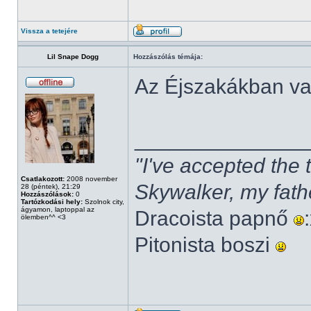
Vissza a tetejére
Lil Snape Dogg
Hozzászólás témája:
Az Éjszakákban v
______________
"I've accepted the
Csatlakozott:
2008 november
Skywalker, my fath
28 (péntek), 21:29
Hozzászólások:
0
Tartózkodási hely:
Szolnok city,
ágyamon, laptoppal az
Dracoista papnő
ölemben^^ <3
Pitonista boszi