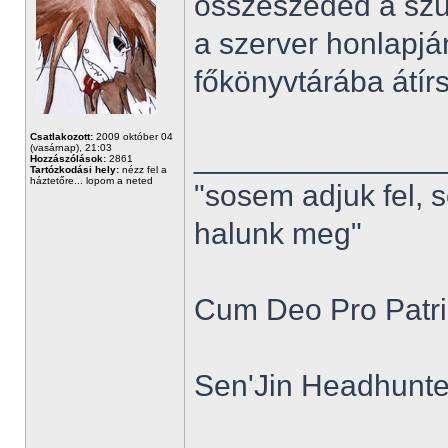
összeszeded a szü
a szerver honlapjá
főkönyvtárába átírsz
Csatlakozott:
2009 október 04
______________
(vasárnap), 21:03
Hozzászólások:
2861
Tartózkodási hely:
nézz fel a
háztetőre... lopom a neted
"sosem adjuk fel, 
halunk meg"
Cum Deo Pro Patria
Sen'Jin Headhunter