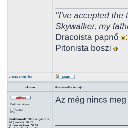
______________
"I've accepted the
Skywalker, my fath
Dracoista papnő
Pitonista boszi
Vissza a tetejére
ukume
Hozzászólás témája:
Az még nincs meg
Betűmániákus
______________
Csatlakozott:
2009 augusztus
14 (péntek), 16:03
Hozzászólások:
5239