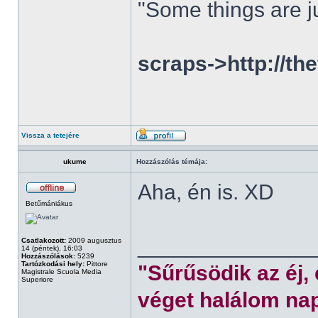
"Some things are ju
scraps->http://th
Vissza a tetejére
ukume
Hozzászólás témája:
Aha, én is. XD
Betűmániákus
______________
Csatlakozott:
2009 augusztus
14 (péntek), 16:03
Hozzászólások:
5239
Tartózkodási hely:
Pittore
"Sűrűsödik az éj,
Magistrale Scuola Media
Superiore
véget halálom nap