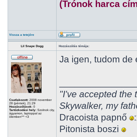
(Trónok harca cím
Vissza a tetejére
Lil Snape Dogg
Hozzászólás témája:
Ja igen, tudom de
______________
"I've accepted the
Csatlakozott:
2008 november
Skywalker, my fath
28 (péntek), 21:29
Hozzászólások:
0
Tartózkodási hely:
Szolnok city,
ágyamon, laptoppal az
Dracoista papnő
ölemben^^ <3
Pitonista boszi