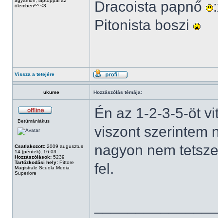
ágyamon, laptoppal az
Dracoista papnő
ölemben^^ <3
Pitonista boszi
Vissza a tetejére
ukume
Hozzászólás témája:
Én az 1-2-3-5-öt v
Betűmániákus
viszont szerintem
nagyon nem tetszet
Csatlakozott:
2009 augusztus
14 (péntek), 16:03
Hozzászólások:
5239
Tartózkodási hely:
Pittore
fel.
Magistrale Scuola Media
Superiore
______________