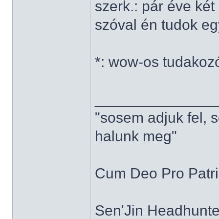
szerk.: pár éve ké
szóval én tudok e
*: wow-os tudakoz
______________
"sosem adjuk fel, 
halunk meg"
Cum Deo Pro Patria
Sen'Jin Headhunter