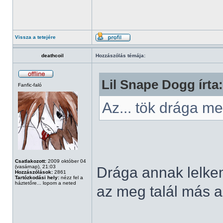
Vissza a tetejére
deathcoil
Hozzászólás témája:
Lil Snape Dogg írta:
Fanfic-faló
Az... tök drága 
Csatlakozott:
2009 október 04
(vasárnap), 21:03
Drága annak lelkem,
Hozzászólások:
2861
Tartózkodási hely:
nézz fel a
háztetőre... lopom a neted
az meg talál más al