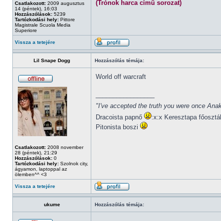
(Trónok harca című sorozat)
Csatlakozott:
2009 augusztus
14 (péntek), 16:03
Hozzászólások:
5239
Tartózkodási hely:
Pittore
Magistrale Scuola Media
Superiore
Vissza a tetejére
Lil Snape Dogg
Hozzászólás témája:
World off warcraft
_________________
"I've accepted the truth you were once Anak
Dracoista papnő
:x:x Keresztapa főosztá
Pitonista boszi
Csatlakozott:
2008 november
28 (péntek), 21:29
Hozzászólások:
0
Tartózkodási hely:
Szolnok city,
ágyamon, laptoppal az
ölemben^^ <3
Vissza a tetejére
ukume
Hozzászólás témája: