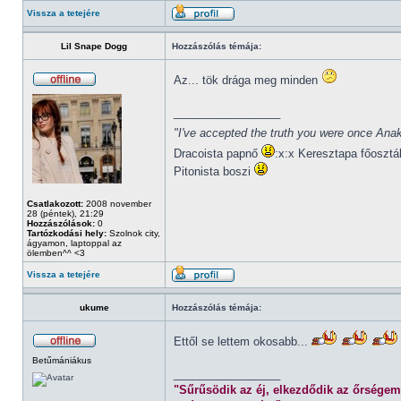
Vissza a tetejére
Lil Snape Dogg
Hozzászólás témája:
Az... tök drága meg minden
_________________
"I've accepted the truth you were once Anak
Dracoista papnő
:x:x Keresztapa főosztá
Pitonista boszi
Csatlakozott:
2008 november
28 (péntek), 21:29
Hozzászólások:
0
Tartózkodási hely:
Szolnok city,
ágyamon, laptoppal az
ölemben^^ <3
Vissza a tetejére
ukume
Hozzászólás témája:
Ettől se lettem okosabb...
Betűmániákus
_________________
"Sűrűsödik az éj, elkezdődik az őrségem