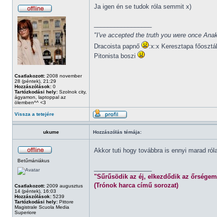
Ja igen én se tudok róla semmit x)
_________________
"I've accepted the truth you were once Anak
Dracoista papnő
:x:x Keresztapa főosztá
Pitonista boszi
Csatlakozott:
2008 november
28 (péntek), 21:29
Hozzászólások:
0
Tartózkodási hely:
Szolnok city,
ágyamon, laptoppal az
ölemben^^ <3
Vissza a tetejére
ukume
Hozzászólás témája:
Akkor tuti hogy továbbra is ennyi marad ró
Betűmániákus
_________________
"Sűrűsödik az éj, elkezdődik az őrségem
(Trónok harca című sorozat)
Csatlakozott:
2009 augusztus
14 (péntek), 16:03
Hozzászólások:
5239
Tartózkodási hely:
Pittore
Magistrale Scuola Media
Superiore