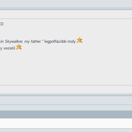
XD
in Skywalker, my father."
legpoffázóbb moly
ly vezető