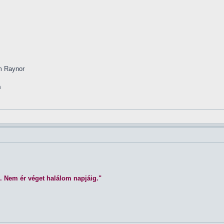
im Raynor
m
. Nem ér véget halálom napjáig."