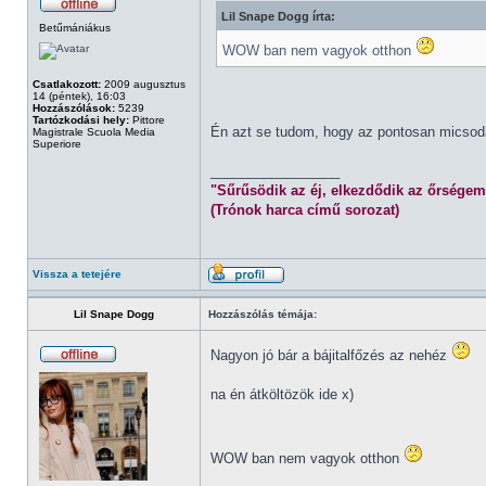
Lil Snape Dogg írta:
Betűmániákus
WOW ban nem vagyok otthon
Csatlakozott:
2009 augusztus
14 (péntek), 16:03
Hozzászólások:
5239
Tartózkodási hely:
Pittore
Én azt se tudom, hogy az pontosan micsod
Magistrale Scuola Media
Superiore
_________________
"Sűrűsödik az éj, elkezdődik az őrségem
(Trónok harca című sorozat)
Vissza a tetejére
Lil Snape Dogg
Hozzászólás témája:
Nagyon jó bár a bájitalfőzés az nehéz
na én átköltözök ide x)
WOW ban nem vagyok otthon