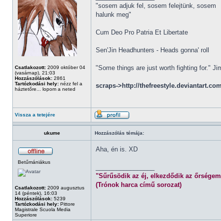
"sosem adjuk fel, sosem felejtünk, sosem
halunk meg"
Cum Deo Pro Patria Et Libertate
Sen'Jin Headhunters - Heads gonna' roll
"Some things are just worth fighting for." J
Csatlakozott:
2009 október 04
(vasárnap), 21:03
Hozzászólások:
2861
Tartózkodási hely:
nézz fel a
scraps->http://thefreestyle.deviantart.co
háztetőre... lopom a neted
Vissza a tetejére
ukume
Hozzászólás témája:
Aha, én is. XD
Betűmániákus
_________________
"Sűrűsödik az éj, elkezdődik az őrségem
(Trónok harca című sorozat)
Csatlakozott:
2009 augusztus
14 (péntek), 16:03
Hozzászólások:
5239
Tartózkodási hely:
Pittore
Magistrale Scuola Media
Superiore