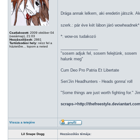
Drága annak lelkem, aki eredetin játszik. A
szerk.: pár éve két lábon járó wowheadnek
Csatlakozott:
2009 október 04
*: wow-os tudakozó
(vasárnap), 21:03
Hozzászólások:
2861
Tartózkodási hely:
nézz fel a
háztetőre... lopom a neted
_________________
"sosem adjuk fel, sosem felejtünk, sosem
halunk meg"
Cum Deo Pro Patria Et Libertate
Sen'Jin Headhunters - Heads gonna' roll
"Some things are just worth fighting for." J
scraps->http://thefreestyle.deviantart.co
Vissza a tetejére
Lil Snape Dogg
Hozzászólás témája: