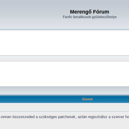
Merengő Fórum
Fanfic fanatikusok gyülekezőhelye
Üzenet
onnan összeszeded a szükséges patchesek, aztán regisztrálsz a szerver honla