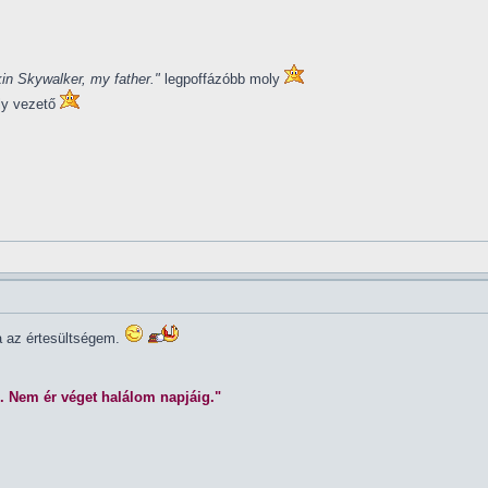
in Skywalker, my father."
legpoffázóbb moly
ly vezető
la az értesültségem.
. Nem ér véget halálom napjáig."