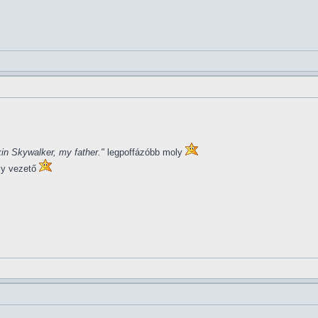
in Skywalker, my father."
legpoffázóbb moly
ly vezető