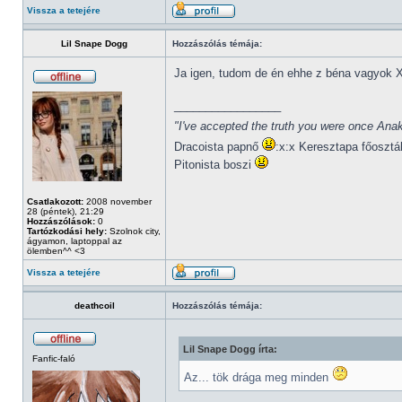
Vissza a tetejére
Lil Snape Dogg
Hozzászólás témája:
Ja igen, tudom de én ehhe z béna vagyok 
_________________
"I've accepted the truth you were once Anak
Dracoista papnő
:x:x Keresztapa főosztá
Pitonista boszi
Csatlakozott:
2008 november
28 (péntek), 21:29
Hozzászólások:
0
Tartózkodási hely:
Szolnok city,
ágyamon, laptoppal az
ölemben^^ <3
Vissza a tetejére
deathcoil
Hozzászólás témája:
Lil Snape Dogg írta:
Fanfic-faló
Az... tök drága meg minden