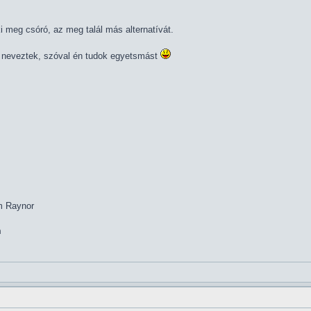
ki meg csóró, az meg talál más alternatívát.
* neveztek, szóval én tudok egyetsmást
im Raynor
m