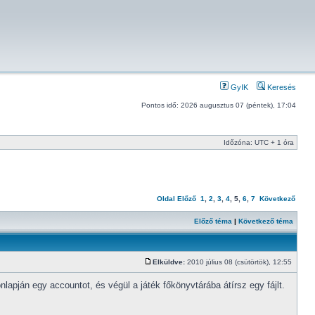
GyIK
Keresés
Pontos idő: 2026 augusztus 07 (péntek), 17:04
Időzóna: UTC + 1 óra
Oldal
Előző
1
,
2
,
3
,
4
,
5
,
6
,
7
Következő
Előző téma
|
Következő téma
Elküldve:
2010 július 08 (csütörtök), 12:55
pján egy accountot, és végül a játék főkönyvtárába átírsz egy fájlt.