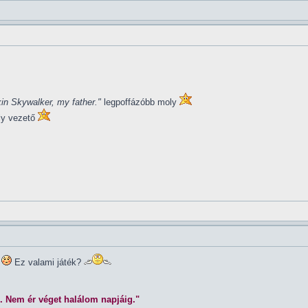
in Skywalker, my father."
legpoffázóbb moly
ly vezető
Ez valami játék?
. Nem ér véget halálom napjáig."