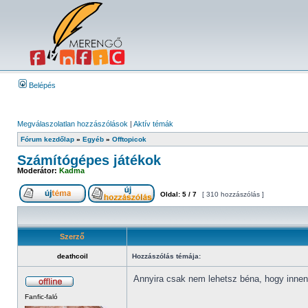
Belépés
Megválaszolatlan hozzászólások
|
Aktív témák
Fórum kezdőlap
»
Egyéb
»
Offtopicok
Számítógépes játékok
Moderátor:
Kadma
Oldal:
5
/
7
[ 310 hozzászólás ]
Szerző
deathcoil
Hozzászólás témája:
Annyira csak nem lehetsz béna, hogy innen-
Fanfic-faló
_________________