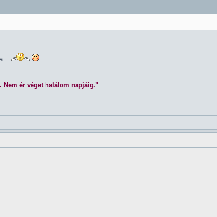
a...
. Nem ér véget halálom napjáig."