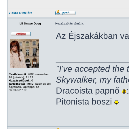
Vissza a tetejére
Lil Snape Dogg
Hozzászólás témája:
Az Éjszakákban v
______________
"I've accepted the
Csatlakozott:
2008 november
Skywalker, my fath
28 (péntek), 21:29
Hozzászólások:
0
Tartózkodási hely:
Szolnok city,
ágyamon, laptoppal az
Dracoista papnő
ölemben^^ <3
Pitonista boszi