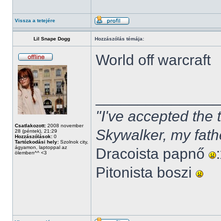
Vissza a tetejére
Lil Snape Dogg
Hozzászólás témája:
World off warcraft
______________
"I've accepted the
Csatlakozott:
2008 november
Skywalker, my fath
28 (péntek), 21:29
Hozzászólások:
0
Tartózkodási hely:
Szolnok city,
ágyamon, laptoppal az
Dracoista papnő
ölemben^^ <3
Pitonista boszi