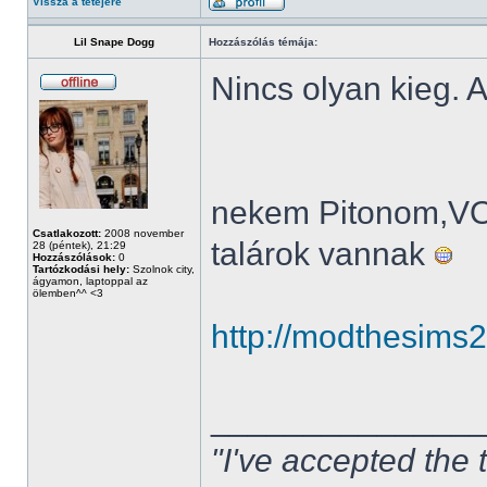
Vissza a tetejére
Lil Snape Dogg
Hozzászólás témája:
Nincs olyan kieg. A
nekem Pitonom,V
Csatlakozott:
2008 november
talárok vannak
28 (péntek), 21:29
Hozzászólások:
0
Tartózkodási hely:
Szolnok city,
ágyamon, laptoppal az
ölemben^^ <3
http://modthesims
______________
"I've accepted the