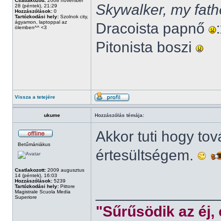
Csatlakozott:
2008 november
Skywalker, my fath
28 (péntek), 21:29
Hozzászólások:
0
Tartózkodási hely:
Szolnok city,
ágyamon, laptoppal az
Dracoista papnő
ölemben^^ <3
Pitonista boszi
Vissza a tetejére
ukume
Hozzászólás témája:
Akkor tuti hogy to
Betűmániákus
értesültségem.
Csatlakozott:
2009 augusztus
14 (péntek), 16:03
Hozzászólások:
5239
Tartózkodási hely:
Pittore
______________
Magistrale Scuola Media
Superiore
"Sűrűsödik az éj,