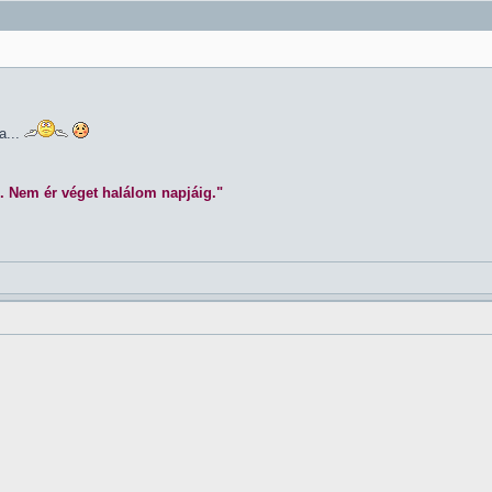
a...
. Nem ér véget halálom napjáig."