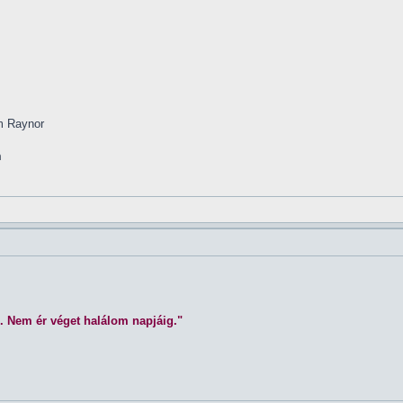
im Raynor
m
. Nem ér véget halálom napjáig."