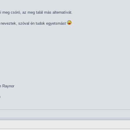
ki meg csóró, az meg talál más alternatívát.
* neveztek, szóval én tudok egyetsmást
im Raynor
m