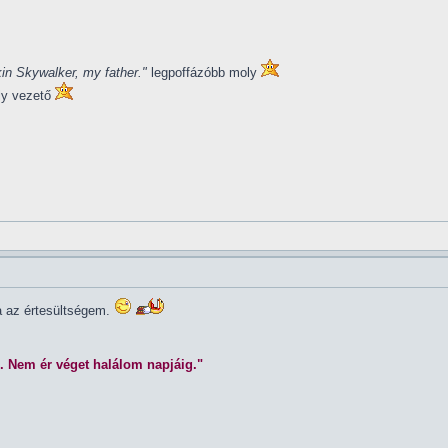
in Skywalker, my father."
legpoffázóbb moly
ly vezető
la az értesültségem.
. Nem ér véget halálom napjáig."