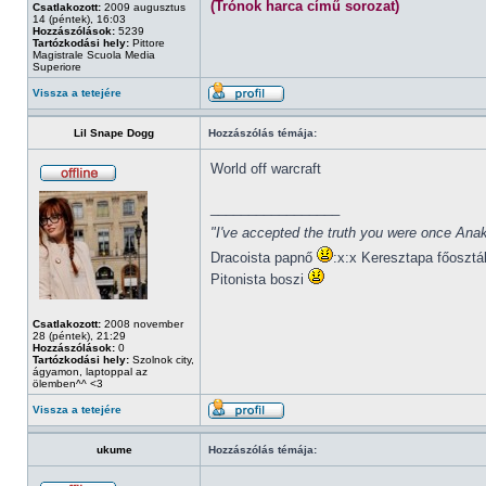
(Trónok harca című sorozat)
Csatlakozott:
2009 augusztus
14 (péntek), 16:03
Hozzászólások:
5239
Tartózkodási hely:
Pittore
Magistrale Scuola Media
Superiore
Vissza a tetejére
Lil Snape Dogg
Hozzászólás témája:
World off warcraft
_________________
"I've accepted the truth you were once Anak
Dracoista papnő
:x:x Keresztapa főosztá
Pitonista boszi
Csatlakozott:
2008 november
28 (péntek), 21:29
Hozzászólások:
0
Tartózkodási hely:
Szolnok city,
ágyamon, laptoppal az
ölemben^^ <3
Vissza a tetejére
ukume
Hozzászólás témája: