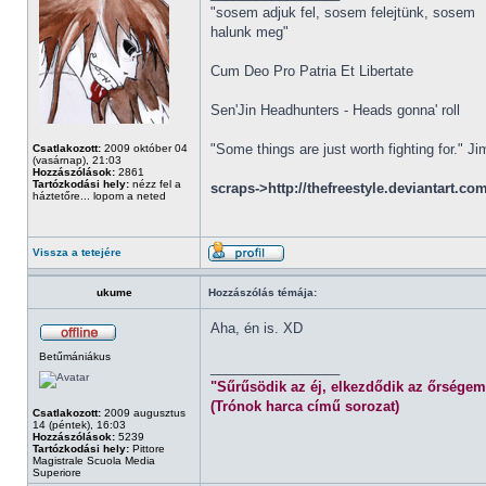
"sosem adjuk fel, sosem felejtünk, sosem
halunk meg"
Cum Deo Pro Patria Et Libertate
Sen'Jin Headhunters - Heads gonna' roll
"Some things are just worth fighting for." J
Csatlakozott:
2009 október 04
(vasárnap), 21:03
Hozzászólások:
2861
Tartózkodási hely:
nézz fel a
scraps->http://thefreestyle.deviantart.co
háztetőre... lopom a neted
Vissza a tetejére
ukume
Hozzászólás témája:
Aha, én is. XD
Betűmániákus
_________________
"Sűrűsödik az éj, elkezdődik az őrségem
(Trónok harca című sorozat)
Csatlakozott:
2009 augusztus
14 (péntek), 16:03
Hozzászólások:
5239
Tartózkodási hely:
Pittore
Magistrale Scuola Media
Superiore