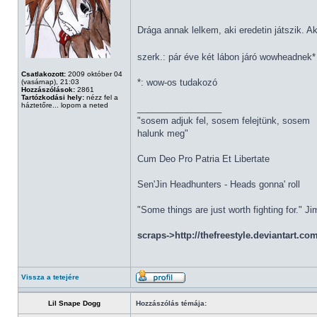
Drága annak lelkem, aki eredetin játszik. A
szerk.: pár éve két lábon járó wowheadnek
Csatlakozott:
2009 október 04
*: wow-os tudakozó
(vasárnap), 21:03
Hozzászólások:
2861
Tartózkodási hely:
nézz fel a
háztetőre... lopom a neted
_________________
"sosem adjuk fel, sosem felejtünk, sosem
halunk meg"
Cum Deo Pro Patria Et Libertate
Sen'Jin Headhunters - Heads gonna' roll
"Some things are just worth fighting for." J
scraps->http://thefreestyle.deviantart.co
Vissza a tetejére
Lil Snape Dogg
Hozzászólás témája: