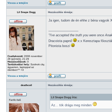
Vissza a tetejére
Lil Snape Dogg
Hozzászólás témája:
Ja igen, tudom de én ehhe z béna vagyok 
_________________
"I've accepted the truth you were once Anak
Dracoista papnő
:x:x Keresztapa főosztá
Pitonista boszi
Csatlakozott:
2008 november
28 (péntek), 21:29
Hozzászólások:
0
Tartózkodási hely:
Szolnok city,
ágyamon, laptoppal az
ölemben^^ <3
Vissza a tetejére
deathcoil
Hozzászólás témája:
Lil Snape Dogg írta:
Fanfic-faló
Az... tök drága meg minden