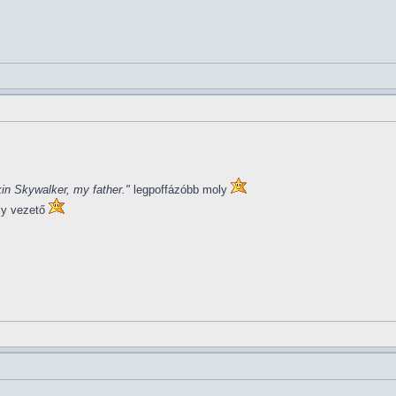
in Skywalker, my father."
legpoffázóbb moly
ly vezető