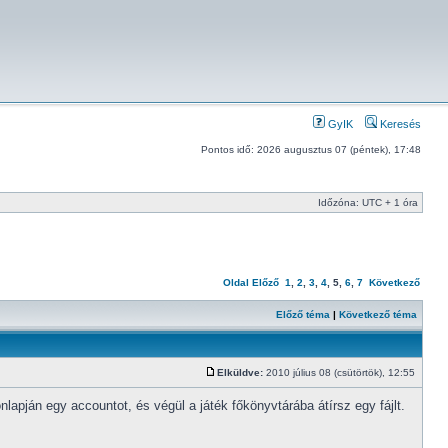
GyIK
Keresés
Pontos idő: 2026 augusztus 07 (péntek), 17:48
Időzóna: UTC + 1 óra
Oldal
Előző
1
,
2
,
3
,
4
,
5
,
6
,
7
Következő
Előző téma
|
Következő téma
Elküldve:
2010 július 08 (csütörtök), 12:55
pján egy accountot, és végül a játék főkönyvtárába átírsz egy fájlt.