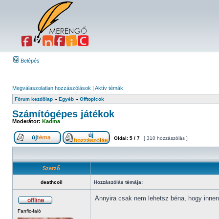
Belépés
Megválaszolatlan hozzászólások
|
Aktív témák
Fórum kezdőlap
»
Egyéb
»
Offtopicok
Számítógépes játékok
Moderátor:
Kadma
Oldal:
5
/
7
[ 310 hozzászólás ]
Szerző
deathcoil
Hozzászólás témája:
Annyira csak nem lehetsz béna, hogy innen-
Fanfic-faló
_________________