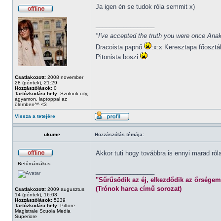
Ja igen én se tudok róla semmit x)
_________________
"I've accepted the truth you were once Anak
Dracoista papnő
:x:x Keresztapa főosztá
Pitonista boszi
Csatlakozott:
2008 november
28 (péntek), 21:29
Hozzászólások:
0
Tartózkodási hely:
Szolnok city,
ágyamon, laptoppal az
ölemben^^ <3
Vissza a tetejére
ukume
Hozzászólás témája:
Akkor tuti hogy továbbra is ennyi marad ró
Betűmániákus
_________________
"Sűrűsödik az éj, elkezdődik az őrségem
(Trónok harca című sorozat)
Csatlakozott:
2009 augusztus
14 (péntek), 16:03
Hozzászólások:
5239
Tartózkodási hely:
Pittore
Magistrale Scuola Media
Superiore