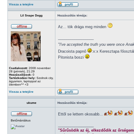
Vissza a tetejére
Lil Snape Dogg
Hozzászólás témája:
Az... tök drága meg minden
_________________
"I've accepted the truth you were once Anak
Dracoista papnő
:x:x Keresztapa főosztá
Pitonista boszi
Csatlakozott:
2008 november
28 (péntek), 21:29
Hozzászólások:
0
Tartózkodási hely:
Szolnok city,
ágyamon, laptoppal az
ölemben^^ <3
Vissza a tetejére
ukume
Hozzászólás témája:
Ettől se lettem okosabb...
Betűmániákus
_________________
"Sűrűsödik az éj, elkezdődik az őrségem