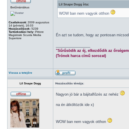
Lil Snape Dogg írta:
Betűmániákus
WOW ban nem vagyok otthon
Csatlakozott:
2009 augusztus
14 (péntek), 16:03
Hozzászólások:
5239
Tartózkodási hely:
Pittore
Én azt se tudom, hogy az pontosan micsod
Magistrale Scuola Media
Superiore
_________________
"Sűrűsödik az éj, elkezdődik az őrségem
(Trónok harca című sorozat)
Vissza a tetejére
Lil Snape Dogg
Hozzászólás témája:
Nagyon jó bár a bájitalfőzés az nehéz
na én átköltözök ide x)
WOW ban nem vagyok otthon