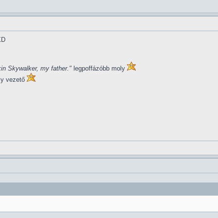
XD
in Skywalker, my father."
legpoffázóbb moly
ly vezető