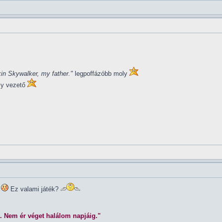
in Skywalker, my father."
legpoffázóbb moly
ly vezető
Ez valami játék?
. Nem ér véget halálom napjáig."