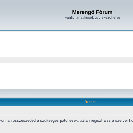
Merengő Fórum
Fanfic fanatikusok gyülekezőhelye
Üzenet
onnan összeszeded a szükséges patchesek, aztán regisztrálsz a szerver honla