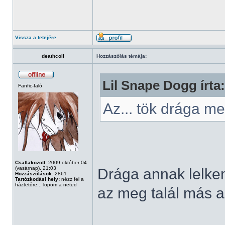
Vissza a tetejére
deathcoil
Hozzászólás témája:
Lil Snape Dogg írta:
Fanfic-faló
Az... tök drága 
Csatlakozott:
2009 október 04
(vasárnap), 21:03
Drága annak lelkem,
Hozzászólások:
2861
Tartózkodási hely:
nézz fel a
háztetőre... lopom a neted
az meg talál más al