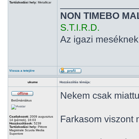
______________
Tartózkodási hely:
Metallicar
NON TIMEBO MA
S.T.I.R.D.
Az igazi meséknek
Vissza a tetejére
ukume
Hozzászólás témája:
Nekem csak miattuk
Betűmániákus
Farkasom viszont 
Csatlakozott:
2009 augusztus
14 (péntek), 16:03
Hozzászólások:
5239
Tartózkodási hely:
Pittore
Magistrale Scuola Media
Superiore