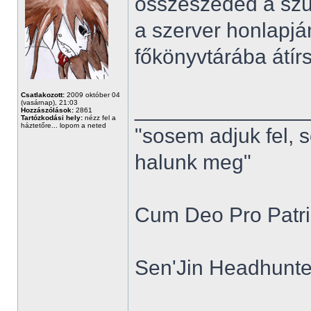
összeszeded a szü
a szerver honlapjá
főkönyvtárába átírsz
Csatlakozott:
2009 október 04
______________
(vasárnap), 21:03
Hozzászólások:
2861
Tartózkodási hely:
nézz fel a
háztetőre... lopom a neted
"sosem adjuk fel, 
halunk meg"
Cum Deo Pro Patria
Sen'Jin Headhunter