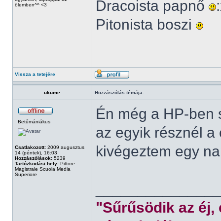
Dracoista papnő
ölemben^^ <3
Pitonista boszi
Vissza a tetejére
ukume
Hozzászólás témája:
Én még a HP-ben s
Betűmániákus
az egyik résznél a
kivégeztem egy nap
Csatlakozott:
2009 augusztus
14 (péntek), 16:03
Hozzászólások:
5239
Tartózkodási hely:
Pittore
Magistrale Scuola Media
Superiore
______________
"Sűrűsödik az éj,