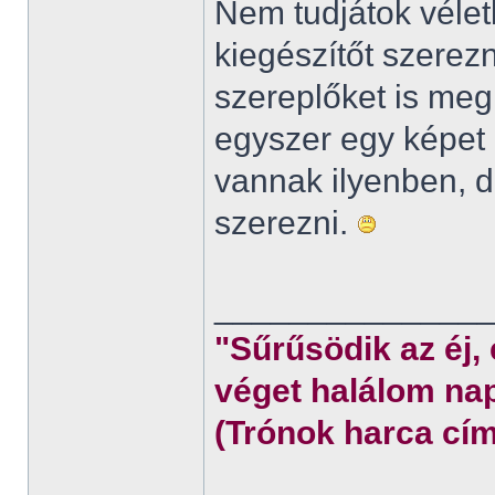
Nem tudjátok véletl
kiegészítőt szerez
szereplőket is meg
egyszer egy képet 
vannak ilyenben,
szerezni.
______________
"Sűrűsödik az éj,
véget halálom nap
(Trónok harca cím