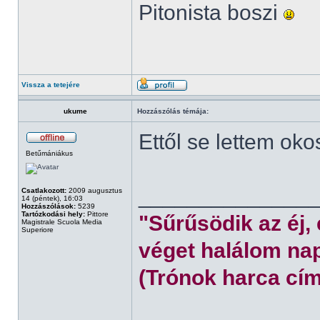
Pitonista boszi
Vissza a tetejére
ukume
Hozzászólás témája:
Ettől se lettem oko
Betűmániákus
______________
Csatlakozott:
2009 augusztus
14 (péntek), 16:03
Hozzászólások:
5239
Tartózkodási hely:
Pittore
"Sűrűsödik az éj,
Magistrale Scuola Media
Superiore
véget halálom nap
(Trónok harca cím