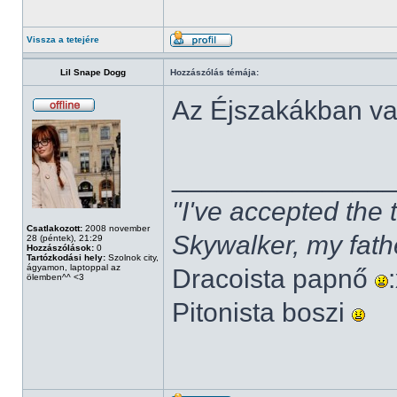
Vissza a tetejére
Lil Snape Dogg
Hozzászólás témája:
Az Éjszakákban v
______________
"I've accepted the
Csatlakozott:
2008 november
Skywalker, my fath
28 (péntek), 21:29
Hozzászólások:
0
Tartózkodási hely:
Szolnok city,
ágyamon, laptoppal az
Dracoista papnő
ölemben^^ <3
Pitonista boszi