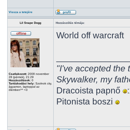
Vissza a tetejére
Lil Snape Dogg
Hozzászólás témája:
World off warcraft
______________
"I've accepted the
Csatlakozott:
2008 november
Skywalker, my fath
28 (péntek), 21:29
Hozzászólások:
0
Tartózkodási hely:
Szolnok city,
ágyamon, laptoppal az
Dracoista papnő
ölemben^^ <3
Pitonista boszi