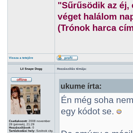
"Sűrűsödik az éj,
véget halálom nap
(Trónok harca cím
Vissza a tetejére
Lil Snape Dogg
Hozzászólás témája:
ukume írta:
Én még soha nem 
egy kódot se.
Csatlakozott:
2008 november
28 (péntek), 21:29
Hozzászólások:
0
Tartózkodási hely:
Szolnok city,