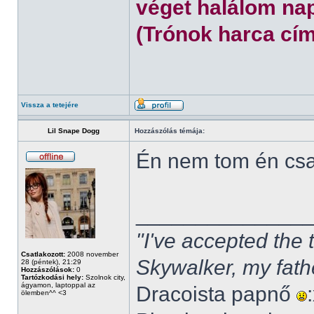
véget halálom nap
(Trónok harca cím
Vissza a tetejére
Lil Snape Dogg
Hozzászólás témája:
Én nem tom én cs
______________
"I've accepted the
Csatlakozott:
2008 november
Skywalker, my fath
28 (péntek), 21:29
Hozzászólások:
0
Tartózkodási hely:
Szolnok city,
ágyamon, laptoppal az
Dracoista papnő
ölemben^^ <3