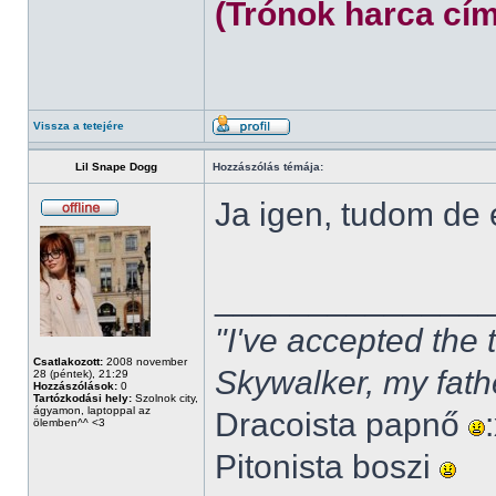
(Trónok harca cím
Vissza a tetejére
Lil Snape Dogg
Hozzászólás témája:
Ja igen, tudom de
______________
"I've accepted the
Csatlakozott:
2008 november
Skywalker, my fath
28 (péntek), 21:29
Hozzászólások:
0
Tartózkodási hely:
Szolnok city,
ágyamon, laptoppal az
Dracoista papnő
ölemben^^ <3
Pitonista boszi