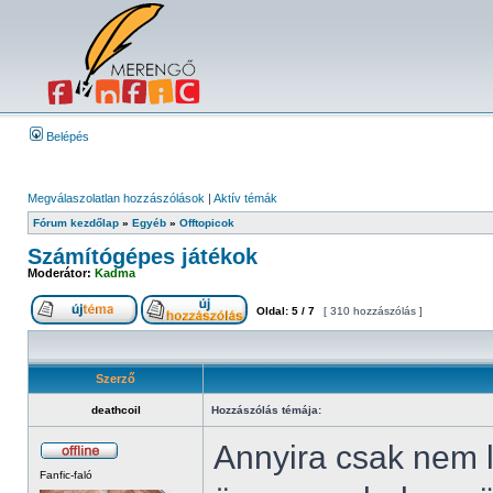
Belépés
Megválaszolatlan hozzászólások
|
Aktív témák
Fórum kezdőlap
»
Egyéb
»
Offtopicok
Számítógépes játékok
Moderátor:
Kadma
Oldal:
5
/
7
[ 310 hozzászólás ]
Szerző
deathcoil
Hozzászólás témája:
Annyira csak nem 
Fanfic-faló