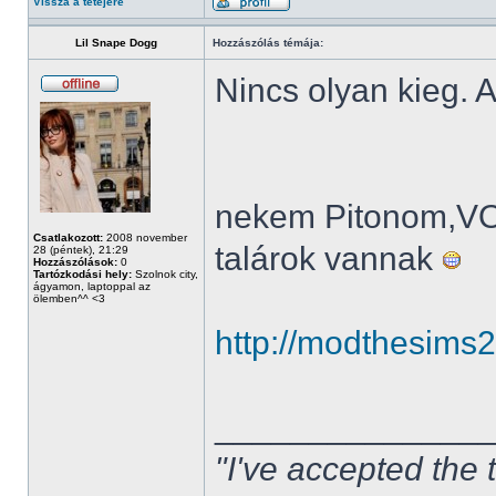
Vissza a tetejére
Lil Snape Dogg
Hozzászólás témája:
Nincs olyan kieg. A
nekem Pitonom,V
Csatlakozott:
2008 november
talárok vannak
28 (péntek), 21:29
Hozzászólások:
0
Tartózkodási hely:
Szolnok city,
ágyamon, laptoppal az
ölemben^^ <3
http://modthesims
______________
"I've accepted the