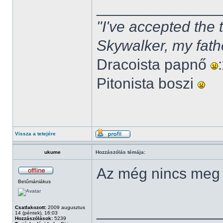
______________
"I've accepted the
Skywalker, my fath
Dracoista papnő
Pitonista boszi
Vissza a tetejére
ukume
Hozzászólás témája:
Az még nincs meg
Betűmániákus
______________
Csatlakozott:
2009 augusztus
14 (péntek), 16:03
Hozzászólások:
5239