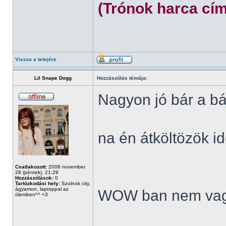
(Trónok harca cím
Vissza a tetejére
Lil Snape Dogg
Hozzászólás témája:
Nagyon jó bár a bá
na én átköltözök id
Csatlakozott:
2008 november
28 (péntek), 21:29
Hozzászólások:
0
Tartózkodási hely:
Szolnok city,
ágyamon, laptoppal az
WOW ban nem vag
ölemben^^ <3