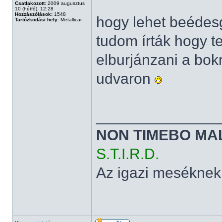
Csatlakozott:
2009 augusztus
10 (hétfő), 12:28
Hozzászólások:
1548
hogy lehet beédesg
Tartózkodási hely:
Metallicar
tudom írták hogy t
elburjánzani a bok
udvaron
______________
NON TIMEBO MA
S.T.I.R.D.
Az igazi meséknek