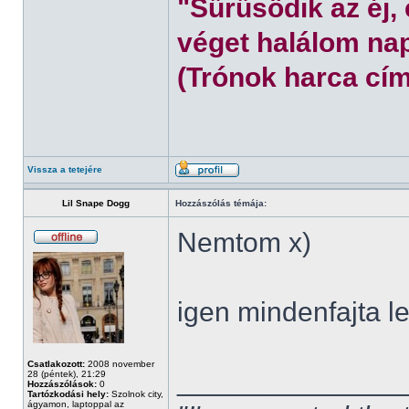
"Sűrűsödik az éj,
véget halálom nap
(Trónok harca cím
Vissza a tetejére
Lil Snape Dogg
Hozzászólás témája:
Nemtom x)
igen mindenfajta l
Csatlakozott:
2008 november
______________
28 (péntek), 21:29
Hozzászólások:
0
Tartózkodási hely:
Szolnok city,
ágyamon, laptoppal az