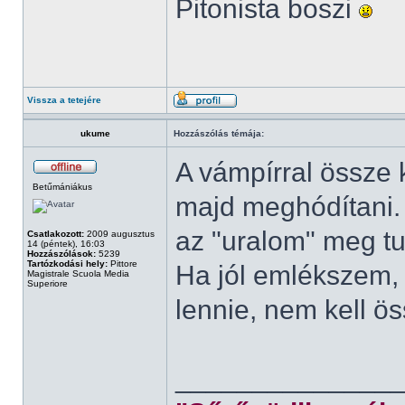
Pitonista boszi
Vissza a tetejére
ukume
Hozzászólás témája:
A vámpírral össze k
Betűmániákus
majd meghódítani. B
az "uralom" meg tu
Csatlakozott:
2009 augusztus
14 (péntek), 16:03
Hozzászólások:
5239
Tartózkodási hely:
Pittore
Ha jól emlékszem, 
Magistrale Scuola Media
Superiore
lennie, nem kell ö
______________