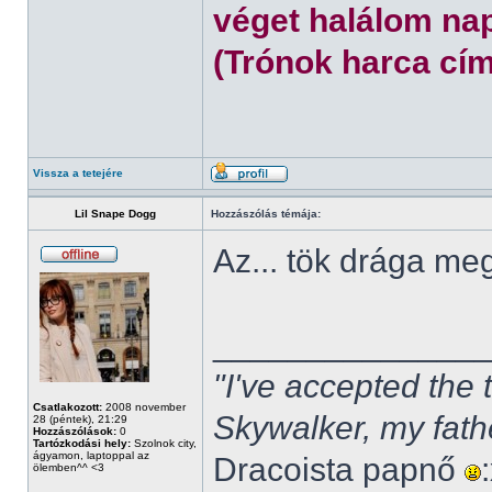
véget halálom nap
(Trónok harca cím
Vissza a tetejére
Lil Snape Dogg
Hozzászólás témája:
Az... tök drága m
______________
"I've accepted the
Csatlakozott:
2008 november
Skywalker, my fath
28 (péntek), 21:29
Hozzászólások:
0
Tartózkodási hely:
Szolnok city,
ágyamon, laptoppal az
Dracoista papnő
ölemben^^ <3