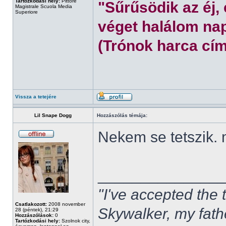
Tartózkodási hely:
Pittore
"Sűrűsödik az éj,
Magistrale Scuola Media
Superiore
véget halálom nap
(Trónok harca cím
Vissza a tetejére
Lil Snape Dogg
Hozzászólás témája:
Nekem se tetszik.
______________
"I've accepted the
Csatlakozott:
2008 november
Skywalker, my fath
28 (péntek), 21:29
Hozzászólások:
0
Tartózkodási hely:
Szolnok city,