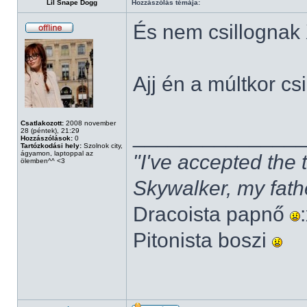
Lil Snape Dogg
Hozzászólás témája:
És nem csillognak
Ajj én a múltkor cs
Csatlakozott:
2008 november
______________
28 (péntek), 21:29
Hozzászólások:
0
Tartózkodási hely:
Szolnok city,
ágyamon, laptoppal az
"I've accepted the
ölemben^^ <3
Skywalker, my fath
Dracoista papnő
Pitonista boszi