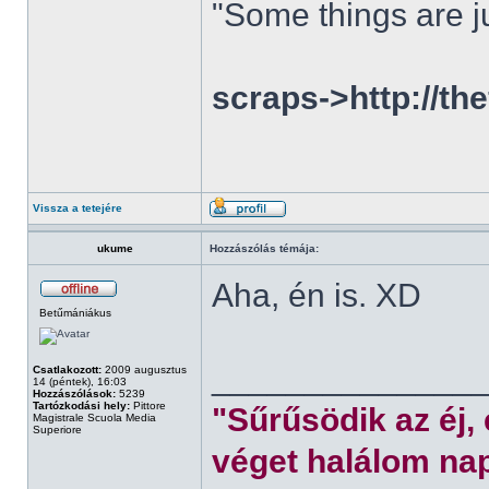
"Some things are ju
scraps->http://th
Vissza a tetejére
ukume
Hozzászólás témája:
Aha, én is. XD
Betűmániákus
______________
Csatlakozott:
2009 augusztus
14 (péntek), 16:03
Hozzászólások:
5239
Tartózkodási hely:
Pittore
"Sűrűsödik az éj,
Magistrale Scuola Media
Superiore
véget halálom nap