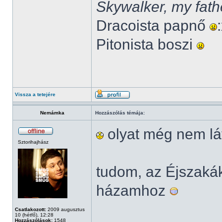
Skywalker, my fath
Dracoista papnő
Pitonista boszi
Vissza a tetejére
Nemámka
Hozzászólás témája:
olyat még nem lá
Sztorihajhász
tudom, az Éjszak
házamhoz
Csatlakozott:
2009 augusztus
10 (hétfő), 12:28
Hozzászólások:
1548