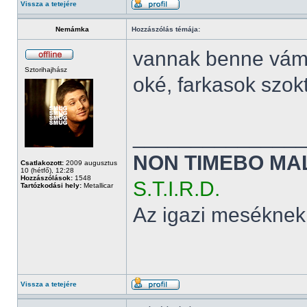
Vissza a tetejére
Nemámka
Hozzászólás témája:
vannak benne vám
Sztorihajhász
oké, farkasok szok
______________
NON TIMEBO MA
Csatlakozott:
2009 augusztus
10 (hétfő), 12:28
Hozzászólások:
1548
S.T.I.R.D.
Tartózkodási hely:
Metallicar
Az igazi meséknek
Vissza a tetejére