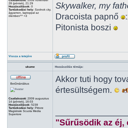
Csatlakozott:
2008 november
Skywalker, my fath
28 (péntek), 21:29
Hozzászólások:
0
Tartózkodási hely:
Szolnok city,
ágyamon, laptoppal az
Dracoista papnő
ölemben^^ <3
Pitonista boszi
Vissza a tetejére
ukume
Hozzászólás témája:
Akkor tuti hogy to
Betűmániákus
értesültségem.
Csatlakozott:
2009 augusztus
14 (péntek), 16:03
Hozzászólások:
5239
Tartózkodási hely:
Pittore
______________
Magistrale Scuola Media
Superiore
"Sűrűsödik az éj,