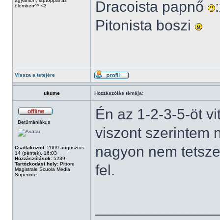
ágyamon, laptoppal az
Dracoista papnő
ölemben^^ <3
Pitonista boszi
Vissza a tetejére
ukume
Hozzászólás témája:
Én az 1-2-3-5-öt v
Betűmániákus
viszont szerintem
nagyon nem tetszet
Csatlakozott:
2009 augusztus
14 (péntek), 16:03
Hozzászólások:
5239
Tartózkodási hely:
Pittore
fel.
Magistrale Scuola Media
Superiore
______________