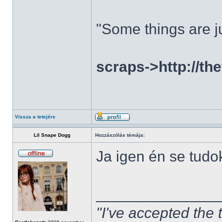
"Some things are ju
scraps->http://th
Vissza a tetejére
Lil Snape Dogg
Hozzászólás témája:
Ja igen én se tudo
______________
"I've accepted the