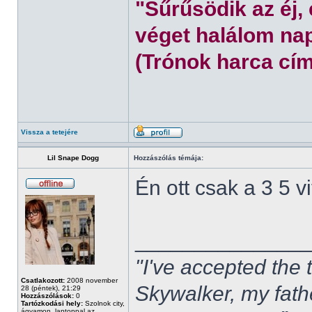
"Sűrűsödik az éj,
véget halálom nap
(Trónok harca cím
Vissza a tetejére
Lil Snape Dogg
Hozzászólás témája:
Én ott csak a 3 5 
______________
"I've accepted the
Csatlakozott:
2008 november
Skywalker, my fath
28 (péntek), 21:29
Hozzászólások:
0
Tartózkodási hely:
Szolnok city,
ágyamon, laptoppal az