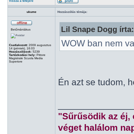
Vissza a tetejére
ukume
Hozzászólás témája:
Lil Snape Dogg írta:
Betűmániákus
WOW ban nem va
Csatlakozott:
2009 augusztus
14 (péntek), 16:03
Hozzászólások:
5239
Tartózkodási hely:
Pittore
Magistrale Scuola Media
Superiore
Én azt se tudom, 
______________
"Sűrűsödik az éj,
véget halálom nap