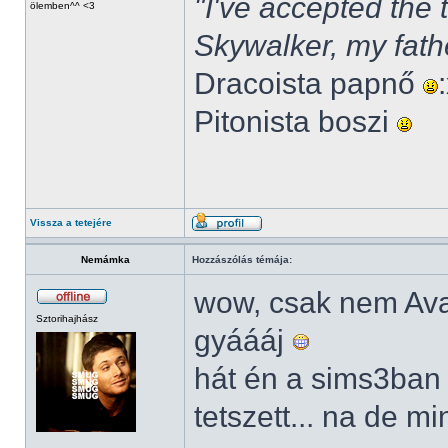
"I've accepted the
ölemben^^ <3
Skywalker, my fath
Dracoista papnő
Pitonista boszi
Vissza a tetejére
Nemámka
Hozzászólás témája:
wow, csak nem Av
Sztorihajhász
gyáááj
hát én a sims3ban
tetszett... na de m