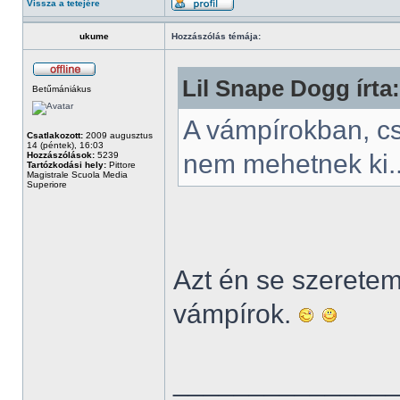
Vissza a tetejére
ukume
Hozzászólás témája:
Lil Snape Dogg írta:
Betűmániákus
A vámpírokban, c
Csatlakozott:
2009 augusztus
14 (péntek), 16:03
nem mehetnek ki.
Hozzászólások:
5239
Tartózkodási hely:
Pittore
Magistrale Scuola Media
Superiore
Azt én se szeretem.
vámpírok.
______________