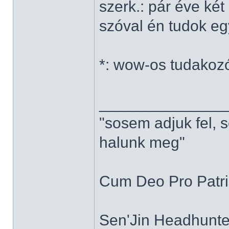
szerk.: pár éve ké
szóval én tudok e
*: wow-os tudakoz
______________
"sosem adjuk fel, 
halunk meg"
Cum Deo Pro Patria
Sen'Jin Headhunter