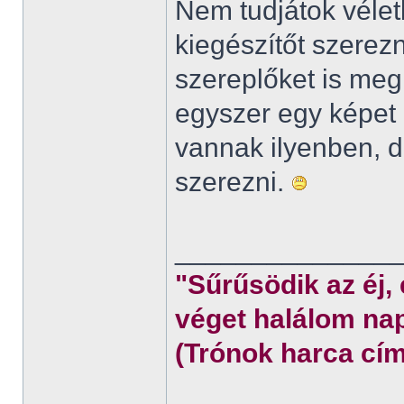
Nem tudjátok véletl
kiegészítőt szerez
szereplőket is meg
egyszer egy képet 
vannak ilyenben,
szerezni.
______________
"Sűrűsödik az éj,
véget halálom nap
(Trónok harca cím