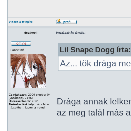
Vissza a tetejére
deathcoil
Hozzászólás témája:
Lil Snape Dogg írta:
Fanfic-faló
Az... tök drága 
Csatlakozott:
2009 október 04
(vasárnap), 21:03
Drága annak lelkem,
Hozzászólások:
2861
Tartózkodási hely:
nézz fel a
háztetőre... lopom a neted
az meg talál más al