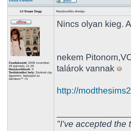
Vissza a tetejére
Lil Snape Dogg
Hozzászólás témája:
Nincs olyan kieg. A
nekem Pitonom,V
Csatlakozott:
2008 november
talárok vannak
28 (péntek), 21:29
Hozzászólások:
0
Tartózkodási hely:
Szolnok city,
ágyamon, laptoppal az
ölemben^^ <3
http://modthesims
______________
"I've accepted the