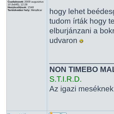
Csatlakozott:
2009 augusztus
10 (hétfő), 12:28
Hozzászólások:
1548
hogy lehet beédesg
Tartózkodási hely:
Metallicar
tudom írták hogy t
elburjánzani a bok
udvaron
______________
NON TIMEBO MA
S.T.I.R.D.
Az igazi meséknek