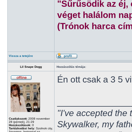
"Sűrűsödik az éj,
véget halálom nap
(Trónok harca cím
Vissza a tetejére
Lil Snape Dogg
Hozzászólás témája:
Én ott csak a 3 5 
______________
"I've accepted the
Csatlakozott:
2008 november
Skywalker, my fath
28 (péntek), 21:29
Hozzászólások:
0
Tartózkodási hely:
Szolnok city,
ágyamon, laptoppal az