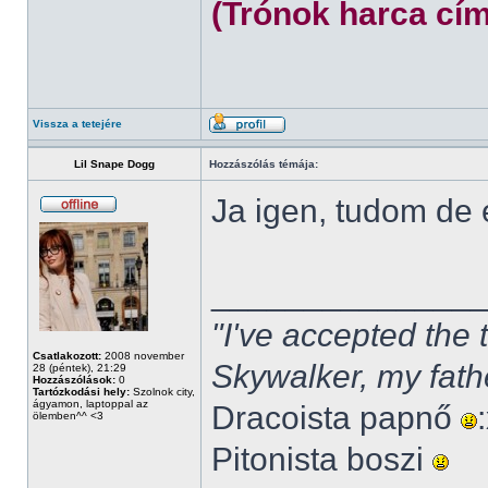
(Trónok harca cím
Vissza a tetejére
Lil Snape Dogg
Hozzászólás témája:
Ja igen, tudom de
______________
"I've accepted the
Csatlakozott:
2008 november
Skywalker, my fath
28 (péntek), 21:29
Hozzászólások:
0
Tartózkodási hely:
Szolnok city,
ágyamon, laptoppal az
Dracoista papnő
ölemben^^ <3
Pitonista boszi