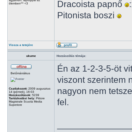
ágyamon, laptoppal az
Dracoista papnő
ölemben^^ <3
Pitonista boszi
Vissza a tetejére
ukume
Hozzászólás témája:
Én az 1-2-3-5-öt v
Betűmániákus
viszont szerintem
nagyon nem tetszet
Csatlakozott:
2009 augusztus
14 (péntek), 16:03
Hozzászólások:
5239
Tartózkodási hely:
Pittore
fel.
Magistrale Scuola Media
Superiore
______________