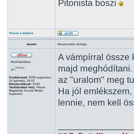
Pitonista boszi
Vissza a tetejére
ukume
Hozzászólás témája:
A vámpírral össze k
Betűmániákus
majd meghódítani. B
az "uralom" meg tu
Csatlakozott:
2009 augusztus
14 (péntek), 16:03
Hozzászólások:
5239
Tartózkodási hely:
Pittore
Ha jól emlékszem, 
Magistrale Scuola Media
Superiore
lennie, nem kell ö
______________