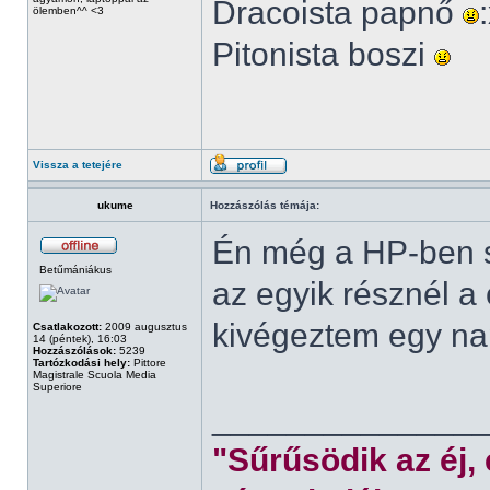
Dracoista papnő
ölemben^^ <3
Pitonista boszi
Vissza a tetejére
ukume
Hozzászólás témája:
Én még a HP-ben s
Betűmániákus
az egyik résznél a
kivégeztem egy nap
Csatlakozott:
2009 augusztus
14 (péntek), 16:03
Hozzászólások:
5239
Tartózkodási hely:
Pittore
Magistrale Scuola Media
Superiore
______________
"Sűrűsödik az éj,