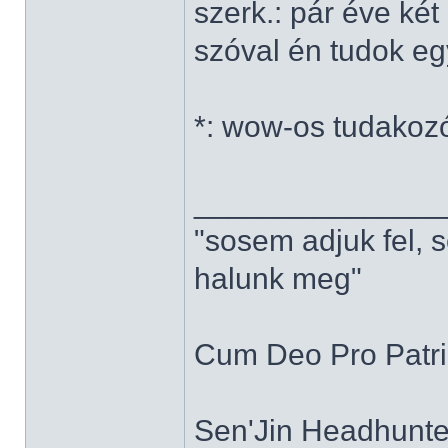
szerk.: pár éve ké
szóval én tudok e
*: wow-os tudakoz
______________
"sosem adjuk fel, 
halunk meg"
Cum Deo Pro Patria
Sen'Jin Headhunter