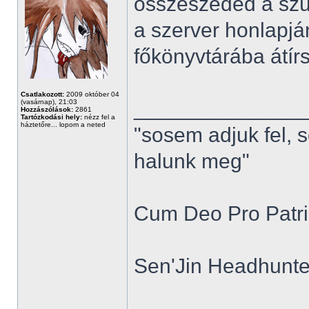
összeszeded a szü
a szerver honlapjá
főkönyvtárába átírsz
Csatlakozott:
2009 október 04
______________
(vasárnap), 21:03
Hozzászólások:
2861
Tartózkodási hely:
nézz fel a
háztetőre... lopom a neted
"sosem adjuk fel, 
halunk meg"
Cum Deo Pro Patria
Sen'Jin Headhunter