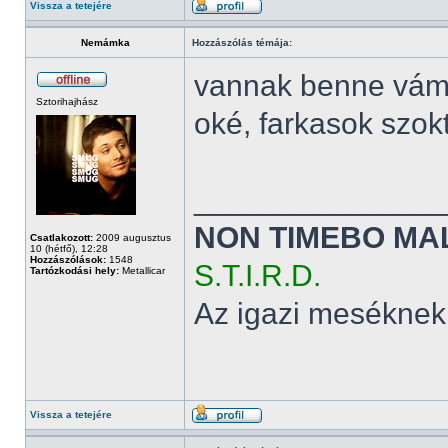
Vissza a tetejére
Nemámka
Hozzászólás témája:
vannak benne vám
Sztorihajhász
oké, farkasok szok
______________
NON TIMEBO MA
Csatlakozott:
2009 augusztus
10 (hétfő), 12:28
Hozzászólások:
1548
S.T.I.R.D.
Tartózkodási hely:
Metallicar
Az igazi meséknek
Vissza a tetejére