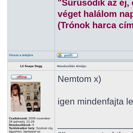
"Sűrűsödik az éj,
véget halálom nap
(Trónok harca cím
Vissza a tetejére
Lil Snape Dogg
Hozzászólás témája:
Nemtom x)
igen mindenfajta l
Csatlakozott:
2008 november
______________
28 (péntek), 21:29
Hozzászólások:
0
Tartózkodási hely:
Szolnok city,
ágyamon, laptoppal az