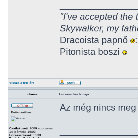
______________
"I've accepted the
Skywalker, my fath
Dracoista papnő
Pitonista boszi
Vissza a tetejére
ukume
Hozzászólás témája:
Az még nincs meg
Betűmániákus
______________
Csatlakozott:
2009 augusztus
14 (péntek), 16:03
Hozzászólások:
5239