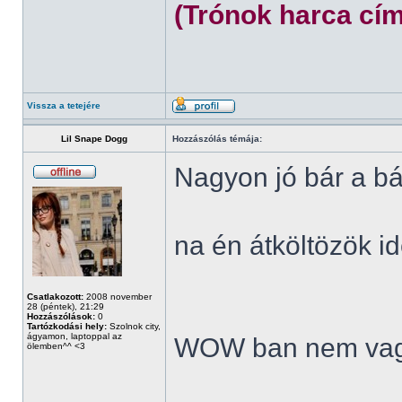
(Trónok harca cím
Vissza a tetejére
Lil Snape Dogg
Hozzászólás témája:
Nagyon jó bár a bá
na én átköltözök id
Csatlakozott:
2008 november
28 (péntek), 21:29
Hozzászólások:
0
Tartózkodási hely:
Szolnok city,
ágyamon, laptoppal az
WOW ban nem vag
ölemben^^ <3