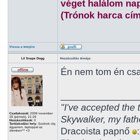
véget halálom nap
(Trónok harca cím
Vissza a tetejére
Lil Snape Dogg
Hozzászólás témája:
Én nem tom én cs
______________
"I've accepted the
Csatlakozott:
2008 november
Skywalker, my fath
28 (péntek), 21:29
Hozzászólások:
0
Tartózkodási hely:
Szolnok city,
ágyamon, laptoppal az
Dracoista papnő
ölemben^^ <3