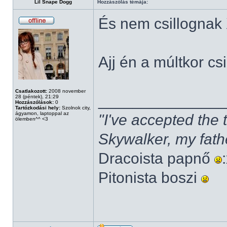
Lil Snape Dogg
Hozzászólás témája:
És nem csillognak
Ajj én a múltkor cs
Csatlakozott:
2008 november
______________
28 (péntek), 21:29
Hozzászólások:
0
Tartózkodási hely:
Szolnok city,
ágyamon, laptoppal az
"I've accepted the
ölemben^^ <3
Skywalker, my fath
Dracoista papnő
Pitonista boszi