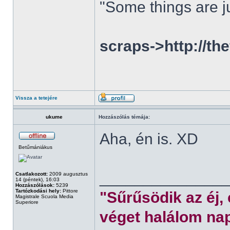
"Some things are ju
scraps->http://th
Vissza a tetejére
ukume
Hozzászólás témája:
Aha, én is. XD
Betűmániákus
______________
Csatlakozott:
2009 augusztus
14 (péntek), 16:03
Hozzászólások:
5239
Tartózkodási hely:
Pittore
"Sűrűsödik az éj,
Magistrale Scuola Media
Superiore
véget halálom nap