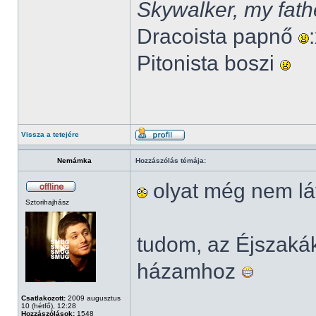
Skywalker, my fath
Dracoista papnő
Pitonista boszi
Vissza a tetejére
Nemámka
Hozzászólás témája:
olyat még nem lá
Sztorihajhász
tudom, az Éjszak
házamhoz
Csatlakozott:
2009 augusztus
10 (hétfő), 12:28
Hozzászólások:
1548