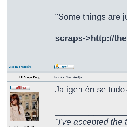
"Some things are ju
scraps->http://th
Vissza a tetejére
Lil Snape Dogg
Hozzászólás témája:
Ja igen én se tudo
______________
"I've accepted the