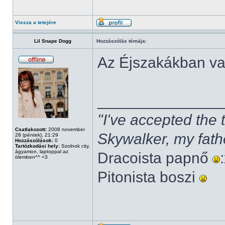
Vissza a tetejére
Lil Snape Dogg
Hozzászólás témája:
Az Éjszakákban v
______________
"I've accepted the
Csatlakozott:
2008 november
Skywalker, my fath
28 (péntek), 21:29
Hozzászólások:
0
Tartózkodási hely:
Szolnok city,
ágyamon, laptoppal az
Dracoista papnő
ölemben^^ <3
Pitonista boszi