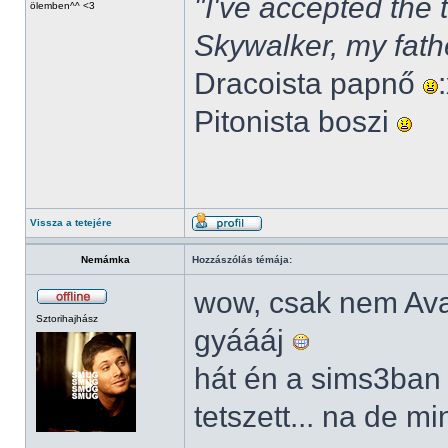
"I've accepted the
ölemben^^ <3
Skywalker, my fath
Dracoista papnő
Pitonista boszi
Vissza a tetejére
Nemámka
Hozzászólás témája:
wow, csak nem Av
Sztorihajhász
gyáááj
hát én a sims3ban
tetszett... na de m