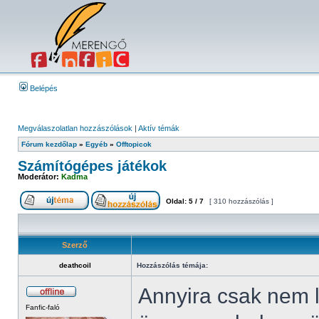
Belépés
Megválaszolatlan hozzászólások
|
Aktív témák
Fórum kezdőlap
»
Egyéb
»
Offtopicok
Számítógépes játékok
Moderátor:
Kadma
Oldal:
5
/
7
[ 310 hozzászólás ]
Szerző
deathcoil
Hozzászólás témája:
Annyira csak nem 
Fanfic-faló