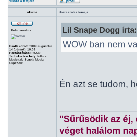
Vissza a tetejére
ukume
Hozzászólás témája:
Lil Snape Dogg írta:
Betűmániákus
WOW ban nem va
Csatlakozott:
2009 augusztus
14 (péntek), 16:03
Hozzászólások:
5239
Tartózkodási hely:
Pittore
Magistrale Scuola Media
Superiore
Én azt se tudom, 
______________
"Sűrűsödik az éj,
véget halálom nap