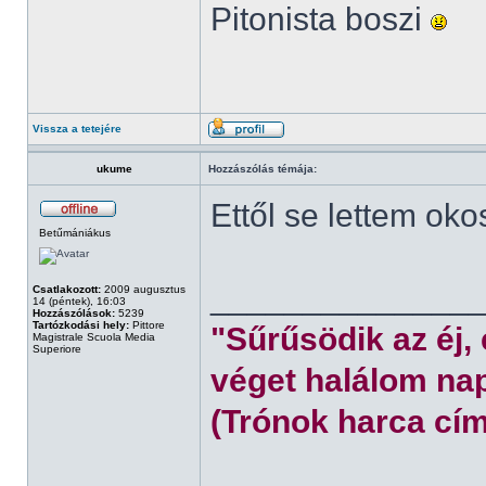
Pitonista boszi
Vissza a tetejére
ukume
Hozzászólás témája:
Ettől se lettem oko
Betűmániákus
______________
Csatlakozott:
2009 augusztus
14 (péntek), 16:03
Hozzászólások:
5239
Tartózkodási hely:
Pittore
"Sűrűsödik az éj,
Magistrale Scuola Media
Superiore
véget halálom nap
(Trónok harca cím