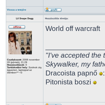
Vissza a tetejére
Lil Snape Dogg
Hozzászólás témája:
World off warcraft
______________
"I've accepted the
Csatlakozott:
2008 november
Skywalker, my fath
28 (péntek), 21:29
Hozzászólások:
0
Tartózkodási hely:
Szolnok city,
ágyamon, laptoppal az
Dracoista papnő
ölemben^^ <3
Pitonista boszi