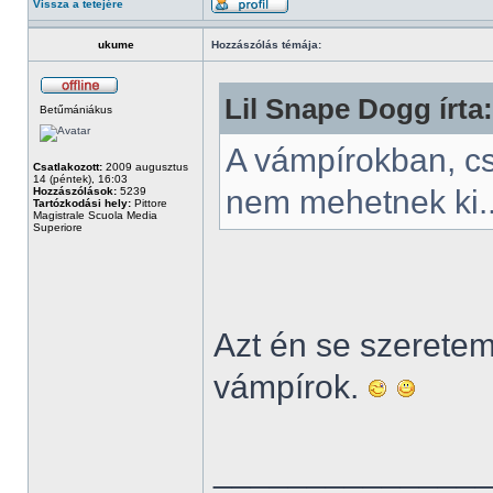
Vissza a tetejére
ukume
Hozzászólás témája:
Lil Snape Dogg írta:
Betűmániákus
A vámpírokban, c
Csatlakozott:
2009 augusztus
14 (péntek), 16:03
nem mehetnek ki.
Hozzászólások:
5239
Tartózkodási hely:
Pittore
Magistrale Scuola Media
Superiore
Azt én se szeretem.
vámpírok.
______________