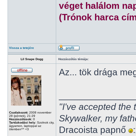
véget halálom nap
(Trónok harca cím
Vissza a tetejére
Lil Snape Dogg
Hozzászólás témája:
Az... tök drága m
______________
"I've accepted the
Csatlakozott:
2008 november
Skywalker, my fath
28 (péntek), 21:29
Hozzászólások:
0
Tartózkodási hely:
Szolnok city,
ágyamon, laptoppal az
Dracoista papnő
ölemben^^ <3