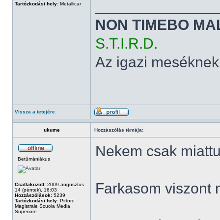
______________
Tartózkodási hely:
Metallicar
NON TIMEBO MA
S.T.I.R.D.
Az igazi meséknek
Vissza a tetejére
ukume
Hozzászólás témája:
Nekem csak miattuk
Betűmániákus
Farkasom viszont 
Csatlakozott:
2009 augusztus
14 (péntek), 16:03
Hozzászólások:
5239
Tartózkodási hely:
Pittore
Magistrale Scuola Media
Superiore