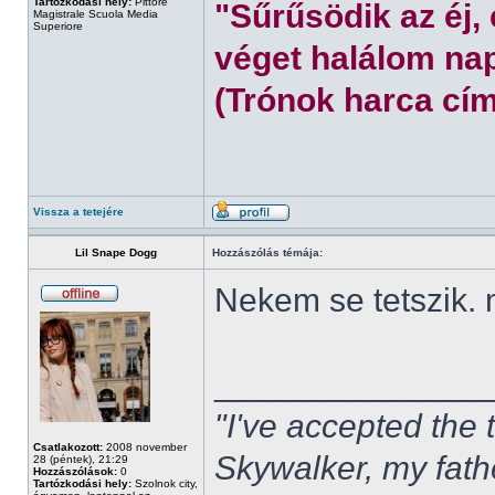
Tartózkodási hely:
Pittore
"Sűrűsödik az éj,
Magistrale Scuola Media
Superiore
véget halálom nap
(Trónok harca cím
Vissza a tetejére
Lil Snape Dogg
Hozzászólás témája:
Nekem se tetszik.
______________
"I've accepted the
Csatlakozott:
2008 november
Skywalker, my fath
28 (péntek), 21:29
Hozzászólások:
0
Tartózkodási hely:
Szolnok city,