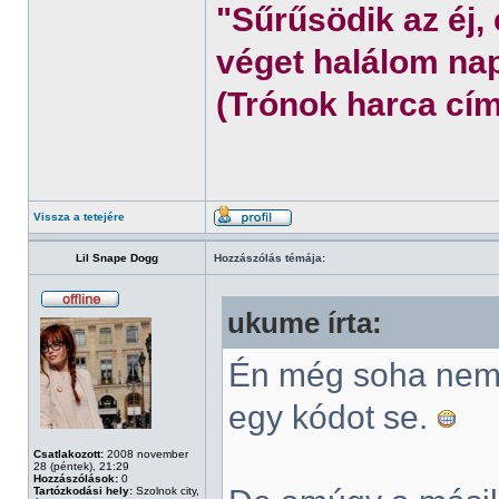
"Sűrűsödik az éj,
véget halálom nap
(Trónok harca cím
Vissza a tetejére
Lil Snape Dogg
Hozzászólás témája:
ukume írta:
Én még soha nem 
egy kódot se.
Csatlakozott:
2008 november
28 (péntek), 21:29
Hozzászólások:
0
Tartózkodási hely:
Szolnok city,