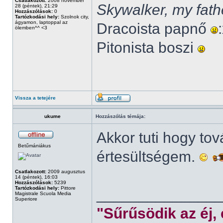
Csatlakozott:
2008 november
Skywalker, my fath
28 (péntek), 21:29
Hozzászólások:
0
Tartózkodási hely:
Szolnok city,
ágyamon, laptoppal az
Dracoista papnő
ölemben^^ <3
Pitonista boszi
Vissza a tetejére
ukume
Hozzászólás témája:
Akkor tuti hogy to
Betűmániákus
értesültségem.
Csatlakozott:
2009 augusztus
14 (péntek), 16:03
Hozzászólások:
5239
Tartózkodási hely:
Pittore
______________
Magistrale Scuola Media
Superiore
"Sűrűsödik az éj,