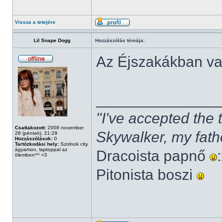
Vissza a tetejére
Lil Snape Dogg
Hozzászólás témája:
Az Éjszakákban v
______________
"I've accepted the
Csatlakozott:
2008 november
Skywalker, my fath
28 (péntek), 21:29
Hozzászólások:
0
Tartózkodási hely:
Szolnok city,
ágyamon, laptoppal az
Dracoista papnő
ölemben^^ <3
Pitonista boszi