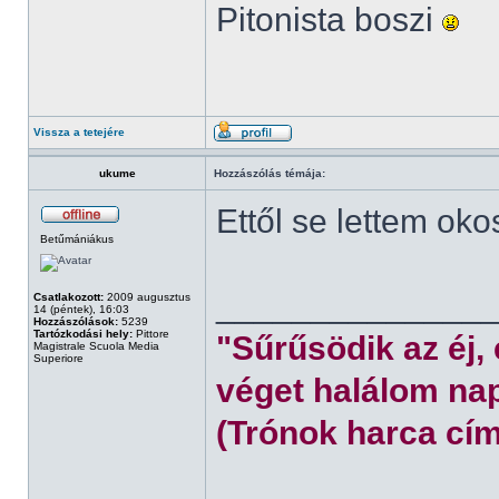
Pitonista boszi
Vissza a tetejére
ukume
Hozzászólás témája:
Ettől se lettem oko
Betűmániákus
______________
Csatlakozott:
2009 augusztus
14 (péntek), 16:03
Hozzászólások:
5239
Tartózkodási hely:
Pittore
"Sűrűsödik az éj,
Magistrale Scuola Media
Superiore
véget halálom nap
(Trónok harca cím