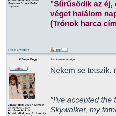
Tartózkodási hely:
Pittore
"Sűrűsödik az éj,
Magistrale Scuola Media
Superiore
véget halálom nap
(Trónok harca cím
Vissza a tetejére
Lil Snape Dogg
Hozzászólás témája:
Nekem se tetszik.
______________
"I've accepted the
Csatlakozott:
2008 november
Skywalker, my fath
28 (péntek), 21:29
Hozzászólások:
0
Tartózkodási hely:
Szolnok city,