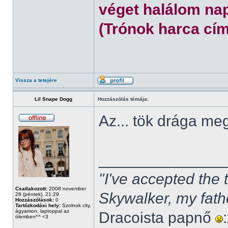
véget halálom nap
(Trónok harca cím
Vissza a tetejére
Lil Snape Dogg
Hozzászólás témája:
Az... tök drága m
______________
"I've accepted the
Csatlakozott:
2008 november
Skywalker, my fath
28 (péntek), 21:29
Hozzászólások:
0
Tartózkodási hely:
Szolnok city,
ágyamon, laptoppal az
Dracoista papnő
ölemben^^ <3