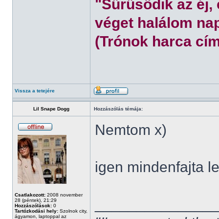
"Sűrűsödik az éj,
véget halálom nap
(Trónok harca cím
Vissza a tetejére
Lil Snape Dogg
Hozzászólás témája:
Nemtom x)
igen mindenfajta l
Csatlakozott:
2008 november
______________
28 (péntek), 21:29
Hozzászólások:
0
Tartózkodási hely:
Szolnok city,
ágyamon, laptoppal az