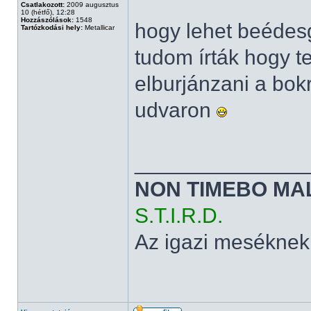
Csatlakozott:
2009 augusztus
10 (hétfő), 12:28
Hozzászólások:
1548
hogy lehet beédesg
Tartózkodási hely:
Metallicar
tudom írták hogy t
elburjánzani a bok
udvaron
______________
NON TIMEBO MA
S.T.I.R.D.
Az igazi meséknek