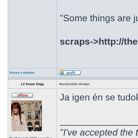
"Some things are ju
scraps->http://th
Vissza a tetejére
Lil Snape Dogg
Hozzászólás témája:
Ja igen én se tudo
______________
"I've accepted the