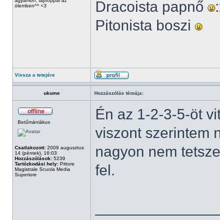
ágyamon, laptoppal az
Dracoista papnő
ölemben^^ <3
Pitonista boszi
Vissza a tetejére
ukume
Hozzászólás témája:
Én az 1-2-3-5-öt v
Betűmániákus
viszont szerintem
nagyon nem tetszet
Csatlakozott:
2009 augusztus
14 (péntek), 16:03
Hozzászólások:
5239
Tartózkodási hely:
Pittore
fel.
Magistrale Scuola Media
Superiore
______________