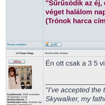
"Sűrűsödik az éj,
véget halálom nap
(Trónok harca cím
Vissza a tetejére
Lil Snape Dogg
Hozzászólás témája:
Én ott csak a 3 5 
______________
"I've accepted the
Csatlakozott:
2008 november
Skywalker, my fath
28 (péntek), 21:29
Hozzászólások:
0
Tartózkodási hely:
Szolnok city,
ágyamon, laptoppal az