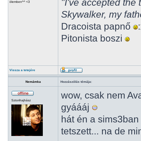
"I've accepted the
ölemben^^ <3
Skywalker, my fath
Dracoista papnő
Pitonista boszi
Vissza a tetejére
Nemámka
Hozzászólás témája:
wow, csak nem Av
Sztorihajhász
gyáááj
hát én a sims3ban
tetszett... na de m