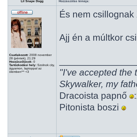
Lil Snape Dogg
Hozzászólás témája:
És nem csillognak
Ajj én a múltkor cs
Csatlakozott:
2008 november
______________
28 (péntek), 21:29
Hozzászólások:
0
Tartózkodási hely:
Szolnok city,
ágyamon, laptoppal az
"I've accepted the
ölemben^^ <3
Skywalker, my fath
Dracoista papnő
Pitonista boszi