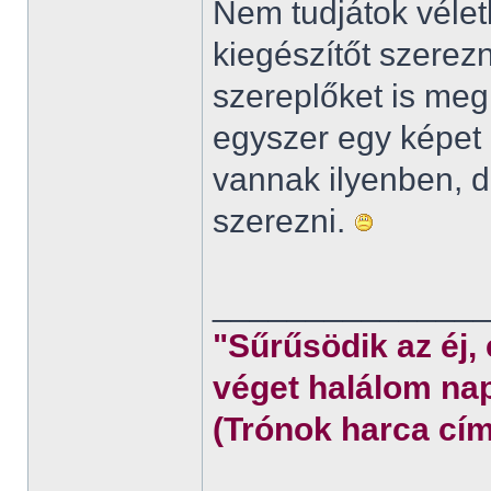
Nem tudjátok véletl
kiegészítőt szerez
szereplőket is meg
egyszer egy képet 
vannak ilyenben,
szerezni.
______________
"Sűrűsödik az éj,
véget halálom nap
(Trónok harca cím