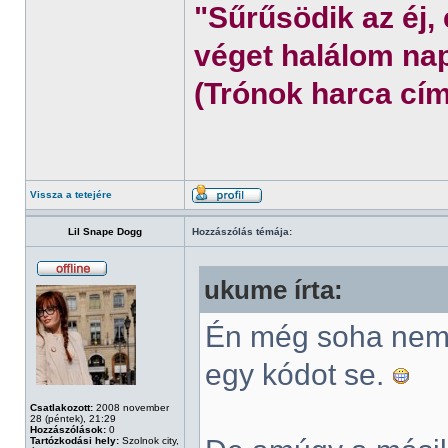
"Sűrűsödik az éj,
véget halálom nap
(Trónok harca cím
Vissza a tetejére
Lil Snape Dogg
Hozzászólás témája:
ukume írta:
Én még soha nem 
egy kódot se.
Csatlakozott:
2008 november
28 (péntek), 21:29
Hozzászólások:
0
Tartózkodási hely:
Szolnok city,