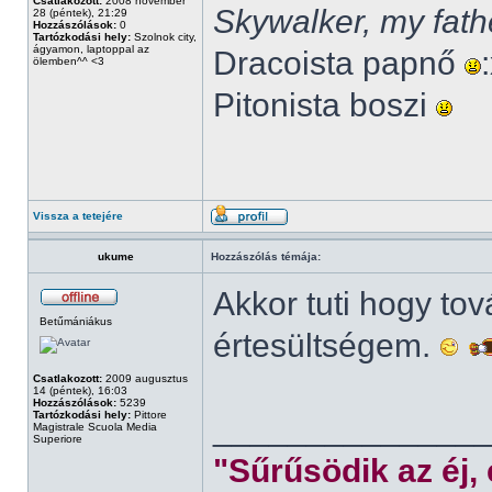
Csatlakozott:
2008 november
Skywalker, my fath
28 (péntek), 21:29
Hozzászólások:
0
Tartózkodási hely:
Szolnok city,
ágyamon, laptoppal az
Dracoista papnő
ölemben^^ <3
Pitonista boszi
Vissza a tetejére
ukume
Hozzászólás témája:
Akkor tuti hogy to
Betűmániákus
értesültségem.
Csatlakozott:
2009 augusztus
14 (péntek), 16:03
Hozzászólások:
5239
Tartózkodási hely:
Pittore
______________
Magistrale Scuola Media
Superiore
"Sűrűsödik az éj,