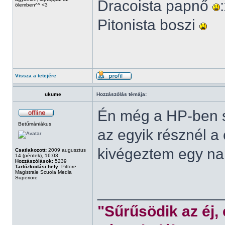
Dracoista papnő
ölemben^^ <3
Pitonista boszi
Vissza a tetejére
ukume
Hozzászólás témája:
Én még a HP-ben s
Betűmániákus
az egyik résznél a
kivégeztem egy nap
Csatlakozott:
2009 augusztus
14 (péntek), 16:03
Hozzászólások:
5239
Tartózkodási hely:
Pittore
Magistrale Scuola Media
Superiore
______________
"Sűrűsödik az éj,