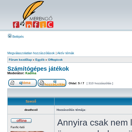
Belépés
Megválaszolatlan hozzászólások
|
Aktív témák
Fórum kezdőlap
»
Egyéb
»
Offtopicok
Számítógépes játékok
Moderátor:
Kadma
Oldal:
5
/
7
[ 310 hozzászólás ]
Szerző
deathcoil
Hozzászólás témája:
Annyira csak nem 
Fanfic-faló