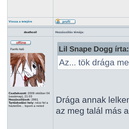
Vissza a tetejére
deathcoil
Hozzászólás témája:
Lil Snape Dogg írta:
Fanfic-faló
Az... tök drága 
Csatlakozott:
2009 október 04
(vasárnap), 21:03
Drága annak lelkem,
Hozzászólások:
2861
Tartózkodási hely:
nézz fel a
háztetőre... lopom a neted
az meg talál más al