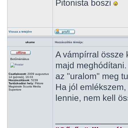
Pitonista boszi
Vissza a tetejére
ukume
Hozzászólás témája:
A vámpírral össze k
Betűmániákus
majd meghódítani. B
az "uralom" meg tu
Csatlakozott:
2009 augusztus
14 (péntek), 16:03
Hozzászólások:
5239
Tartózkodási hely:
Pittore
Ha jól emlékszem, 
Magistrale Scuola Media
Superiore
lennie, nem kell ö
______________