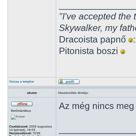
______________
"I've accepted the
Skywalker, my fath
Dracoista papnő
Pitonista boszi
Vissza a tetejére
ukume
Hozzászólás témája:
Az még nincs meg
Betűmániákus
______________
Csatlakozott:
2009 augusztus
14 (péntek), 16:03
Hozzászólások:
5239