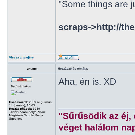
"Some things are ju
scraps->http://th
Vissza a tetejére
ukume
Hozzászólás témája:
Aha, én is. XD
Betűmániákus
______________
Csatlakozott:
2009 augusztus
14 (péntek), 16:03
Hozzászólások:
5239
Tartózkodási hely:
Pittore
"Sűrűsödik az éj,
Magistrale Scuola Media
Superiore
véget halálom nap