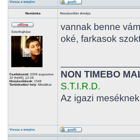
Vissza a tetejére
Nemámka
Hozzászólás témája:
vannak benne vám
Sztorihajhász
oké, farkasok szok
______________
NON TIMEBO MA
Csatlakozott:
2009 augusztus
10 (hétfő), 12:28
Hozzászólások:
1548
S.T.I.R.D.
Tartózkodási hely:
Metallicar
Az igazi meséknek
Vissza a tetejére