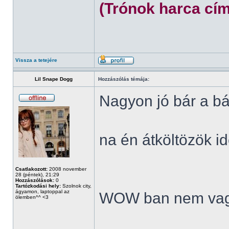
(Trónok harca cím
Vissza a tetejére
Lil Snape Dogg
Hozzászólás témája:
Nagyon jó bár a bá
na én átköltözök id
Csatlakozott:
2008 november
28 (péntek), 21:29
Hozzászólások:
0
Tartózkodási hely:
Szolnok city,
ágyamon, laptoppal az
WOW ban nem vag
ölemben^^ <3