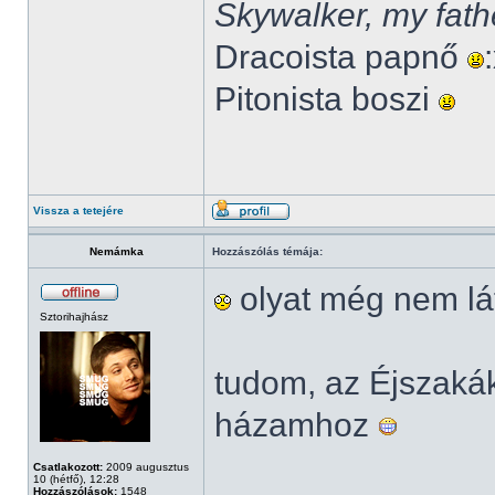
Skywalker, my fath
Dracoista papnő
Pitonista boszi
Vissza a tetejére
Nemámka
Hozzászólás témája:
olyat még nem lá
Sztorihajhász
tudom, az Éjszak
házamhoz
Csatlakozott:
2009 augusztus
10 (hétfő), 12:28
Hozzászólások:
1548