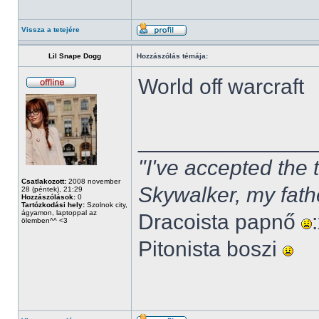
Vissza a tetejére
Lil Snape Dogg
Hozzászólás témája:
World off warcraft
______________
"I've accepted the
Csatlakozott:
2008 november
Skywalker, my fath
28 (péntek), 21:29
Hozzászólások:
0
Tartózkodási hely:
Szolnok city,
ágyamon, laptoppal az
Dracoista papnő
ölemben^^ <3
Pitonista boszi