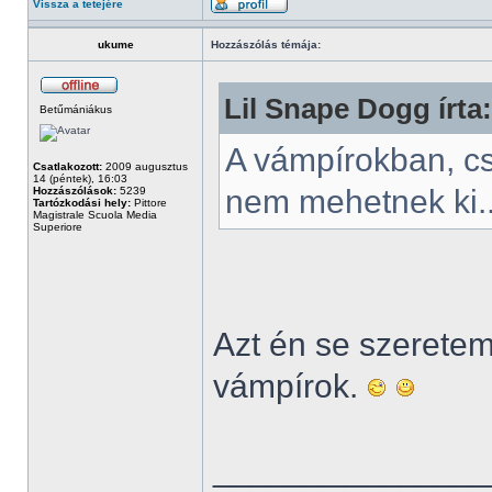
Vissza a tetejére
ukume
Hozzászólás témája:
Lil Snape Dogg írta:
Betűmániákus
A vámpírokban, c
Csatlakozott:
2009 augusztus
14 (péntek), 16:03
nem mehetnek ki.
Hozzászólások:
5239
Tartózkodási hely:
Pittore
Magistrale Scuola Media
Superiore
Azt én se szeretem.
vámpírok.
______________