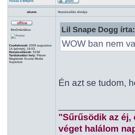
Vissza a tetejére
ukume
Hozzászólás témája:
Lil Snape Dogg írta:
Betűmániákus
WOW ban nem va
Csatlakozott:
2009 augusztus
14 (péntek), 16:03
Hozzászólások:
5239
Tartózkodási hely:
Pittore
Magistrale Scuola Media
Superiore
Én azt se tudom, 
______________
"Sűrűsödik az éj,
véget halálom nap