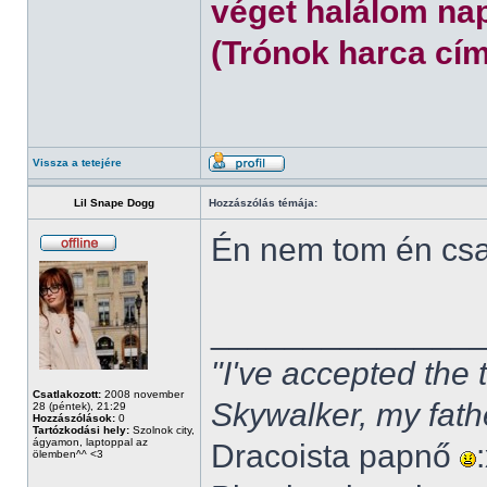
véget halálom nap
(Trónok harca cím
Vissza a tetejére
Lil Snape Dogg
Hozzászólás témája:
Én nem tom én cs
______________
"I've accepted the
Csatlakozott:
2008 november
Skywalker, my fath
28 (péntek), 21:29
Hozzászólások:
0
Tartózkodási hely:
Szolnok city,
ágyamon, laptoppal az
Dracoista papnő
ölemben^^ <3