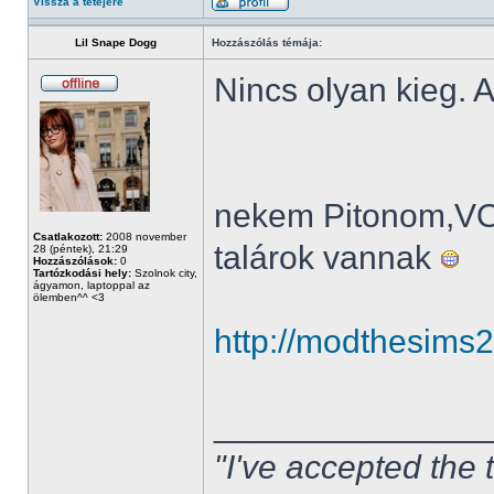
Vissza a tetejére
Lil Snape Dogg
Hozzászólás témája:
Nincs olyan kieg. A
nekem Pitonom,V
Csatlakozott:
2008 november
talárok vannak
28 (péntek), 21:29
Hozzászólások:
0
Tartózkodási hely:
Szolnok city,
ágyamon, laptoppal az
ölemben^^ <3
http://modthesims
______________
"I've accepted the