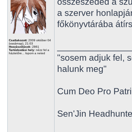
összeszeded a szü
a szerver honlapjá
főkönyvtárába átírsz
Csatlakozott:
2009 október 04
______________
(vasárnap), 21:03
Hozzászólások:
2861
Tartózkodási hely:
nézz fel a
háztetőre... lopom a neted
"sosem adjuk fel, 
halunk meg"
Cum Deo Pro Patria
Sen'Jin Headhunter