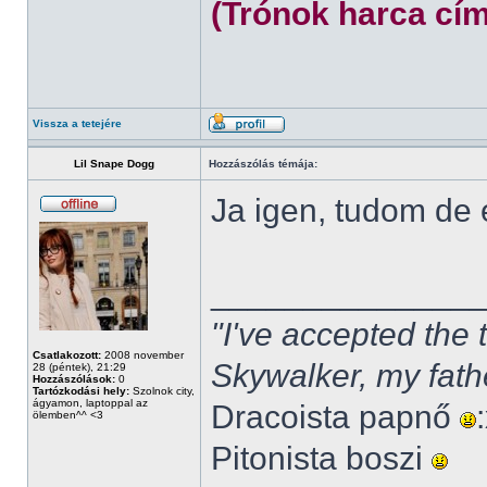
(Trónok harca cím
Vissza a tetejére
Lil Snape Dogg
Hozzászólás témája:
Ja igen, tudom de
______________
"I've accepted the
Csatlakozott:
2008 november
Skywalker, my fath
28 (péntek), 21:29
Hozzászólások:
0
Tartózkodási hely:
Szolnok city,
ágyamon, laptoppal az
Dracoista papnő
ölemben^^ <3
Pitonista boszi