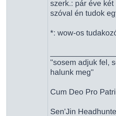
szerk.: pár éve ké
szóval én tudok e
*: wow-os tudakoz
______________
"sosem adjuk fel, 
halunk meg"
Cum Deo Pro Patria
Sen'Jin Headhunter