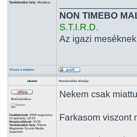
______________
Tartózkodási hely:
Metallicar
NON TIMEBO MA
S.T.I.R.D.
Az igazi meséknek
Vissza a tetejére
ukume
Hozzászólás témája:
Nekem csak miattuk
Betűmániákus
Farkasom viszont 
Csatlakozott:
2009 augusztus
14 (péntek), 16:03
Hozzászólások:
5239
Tartózkodási hely:
Pittore
Magistrale Scuola Media
Superiore