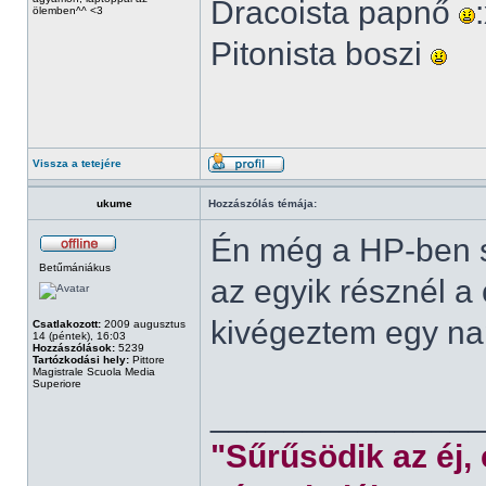
Dracoista papnő
ölemben^^ <3
Pitonista boszi
Vissza a tetejére
ukume
Hozzászólás témája:
Én még a HP-ben s
Betűmániákus
az egyik résznél a
kivégeztem egy nap
Csatlakozott:
2009 augusztus
14 (péntek), 16:03
Hozzászólások:
5239
Tartózkodási hely:
Pittore
Magistrale Scuola Media
Superiore
______________
"Sűrűsödik az éj,