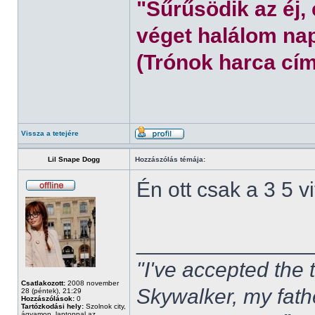
"Sűrűsödik az éj,
véget halálom nap
(Trónok harca cím
Vissza a tetejére
Lil Snape Dogg
Hozzászólás témája:
Én ott csak a 3 5 
______________
"I've accepted the
Csatlakozott:
2008 november
Skywalker, my fath
28 (péntek), 21:29
Hozzászólások:
0
Tartózkodási hely:
Szolnok city,
ágyamon, laptoppal az