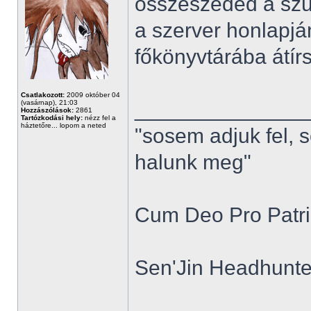
összeszeded a szü
a szerver honlapjá
főkönyvtárába átírsz
Csatlakozott:
2009 október 04
______________
(vasárnap), 21:03
Hozzászólások:
2861
Tartózkodási hely:
nézz fel a
háztetőre... lopom a neted
"sosem adjuk fel, 
halunk meg"
Cum Deo Pro Patria
Sen'Jin Headhunter