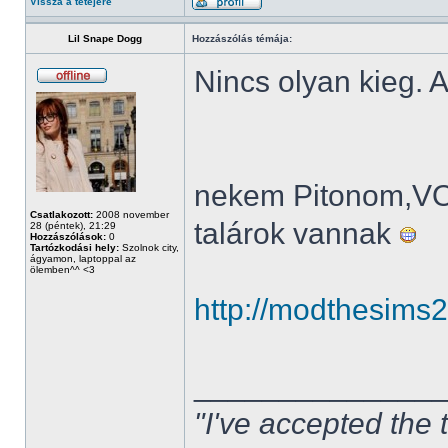
Vissza a tetejére
Lil Snape Dogg
Hozzászólás témája:
Nincs olyan kieg. A
nekem Pitonom,V
Csatlakozott:
2008 november
talárok vannak
28 (péntek), 21:29
Hozzászólások:
0
Tartózkodási hely:
Szolnok city,
ágyamon, laptoppal az
ölemben^^ <3
http://modthesims
______________
"I've accepted the