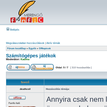
Belépés
Megválaszolatlan hozzászólások
|
Aktív témák
Fórum kezdőlap
»
Egyéb
»
Offtopicok
Számítógépes játékok
Moderátor:
Kadma
Oldal:
5
/
7
[ 310 hozzászólás ]
Szerző
deathcoil
Hozzászólás témája:
Annyira csak nem 
Fanfic-faló