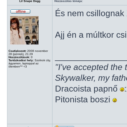
Lil Snape Dogg
Hozzászólás témája:
És nem csillognak
Ajj én a múltkor cs
Csatlakozott:
2008 november
______________
28 (péntek), 21:29
Hozzászólások:
0
Tartózkodási hely:
Szolnok city,
ágyamon, laptoppal az
"I've accepted the
ölemben^^ <3
Skywalker, my fath
Dracoista papnő
Pitonista boszi