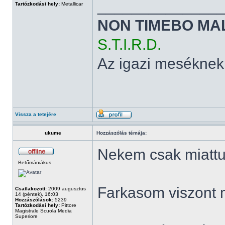
______________
Tartózkodási hely:
Metallicar
NON TIMEBO MA
S.T.I.R.D.
Az igazi meséknek
Vissza a tetejére
ukume
Hozzászólás témája:
Nekem csak miattuk
Betűmániákus
Farkasom viszont 
Csatlakozott:
2009 augusztus
14 (péntek), 16:03
Hozzászólások:
5239
Tartózkodási hely:
Pittore
Magistrale Scuola Media
Superiore