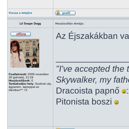
Vissza a tetejére
Lil Snape Dogg
Hozzászólás témája:
Az Éjszakákban v
______________
"I've accepted the
Csatlakozott:
2008 november
Skywalker, my fath
28 (péntek), 21:29
Hozzászólások:
0
Tartózkodási hely:
Szolnok city,
ágyamon, laptoppal az
Dracoista papnő
ölemben^^ <3
Pitonista boszi