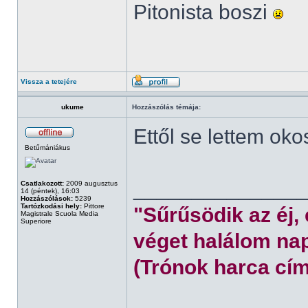
Pitonista boszi
Vissza a tetejére
ukume
Hozzászólás témája:
Ettől se lettem oko
Betűmániákus
______________
Csatlakozott:
2009 augusztus
14 (péntek), 16:03
Hozzászólások:
5239
Tartózkodási hely:
Pittore
"Sűrűsödik az éj,
Magistrale Scuola Media
Superiore
véget halálom nap
(Trónok harca cím