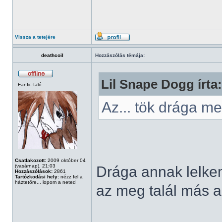
Vissza a tetejére
deathcoil
Hozzászólás témája:
Lil Snape Dogg írta:
Fanfic-faló
Az... tök drága 
Csatlakozott:
2009 október 04
(vasárnap), 21:03
Drága annak lelkem,
Hozzászólások:
2861
Tartózkodási hely:
nézz fel a
háztetőre... lopom a neted
az meg talál más al