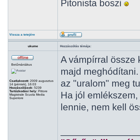
Pitonista boszi
Vissza a tetejére
ukume
Hozzászólás témája:
A vámpírral össze k
Betűmániákus
majd meghódítani. B
az "uralom" meg tu
Csatlakozott:
2009 augusztus
14 (péntek), 16:03
Hozzászólások:
5239
Tartózkodási hely:
Pittore
Ha jól emlékszem, 
Magistrale Scuola Media
Superiore
lennie, nem kell ö
______________