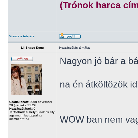
(Trónok harca cím
Vissza a tetejére
Lil Snape Dogg
Hozzászólás témája:
Nagyon jó bár a bá
na én átköltözök id
Csatlakozott:
2008 november
28 (péntek), 21:29
Hozzászólások:
0
Tartózkodási hely:
Szolnok city,
ágyamon, laptoppal az
WOW ban nem vag
ölemben^^ <3