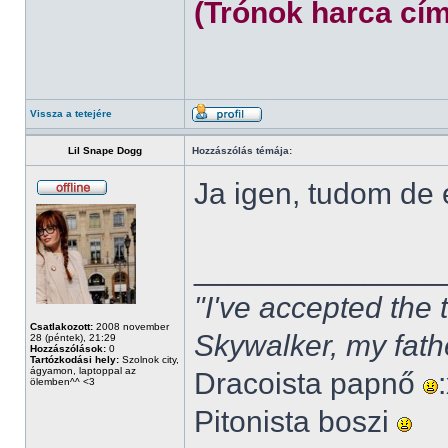
(Trónok harca cím
Vissza a tetejére
Lil Snape Dogg
Hozzászólás témája:
Ja igen, tudom de
______________
"I've accepted the
Csatlakozott:
2008 november
Skywalker, my fath
28 (péntek), 21:29
Hozzászólások:
0
Tartózkodási hely:
Szolnok city,
ágyamon, laptoppal az
Dracoista papnő
ölemben^^ <3
Pitonista boszi