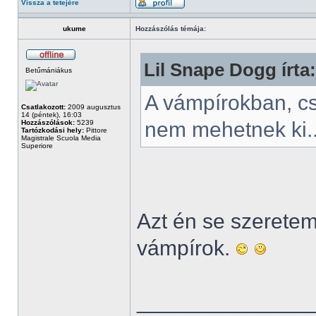
Vissza a tetejére
ukume
Hozzászólás témája:
Lil Snape Dogg írta:
Betűmániákus
A vámpírokban, c
Csatlakozott:
2009 augusztus
14 (péntek), 16:03
nem mehetnek ki.
Hozzászólások:
5239
Tartózkodási hely:
Pittore
Magistrale Scuola Media
Superiore
Azt én se szeretem.
vámpírok.
______________