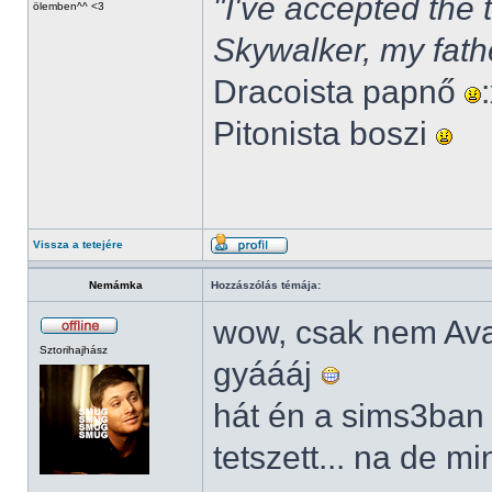
"I've accepted the
ölemben^^ <3
Skywalker, my fath
Dracoista papnő
Pitonista boszi
Vissza a tetejére
Nemámka
Hozzászólás témája:
wow, csak nem Av
Sztorihajhász
gyáááj
hát én a sims3ban
tetszett... na de m