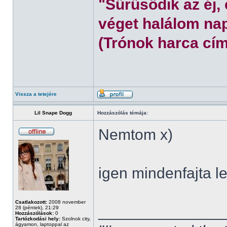
"Sűrűsödik az éj,
véget halálom nap
(Trónok harca cím
Vissza a tetejére
Lil Snape Dogg
Hozzászólás témája:
Nemtom x)
igen mindenfajta l
Csatlakozott:
2008 november
______________
28 (péntek), 21:29
Hozzászólások:
0
Tartózkodási hely:
Szolnok city,
ágyamon, laptoppal az