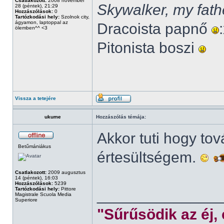
Csatlakozott:
2008 november
Skywalker, my fath
28 (péntek), 21:29
Hozzászólások:
0
Tartózkodási hely:
Szolnok city,
ágyamon, laptoppal az
Dracoista papnő
ölemben^^ <3
Pitonista boszi
Vissza a tetejére
ukume
Hozzászólás témája:
Akkor tuti hogy to
Betűmániákus
értesültségem.
Csatlakozott:
2009 augusztus
14 (péntek), 16:03
Hozzászólások:
5239
Tartózkodási hely:
Pittore
______________
Magistrale Scuola Media
Superiore
"Sűrűsödik az éj,