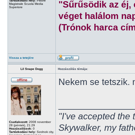
Tartózkodási hely:
Pittore
"Sűrűsödik az éj,
Magistrale Scuola Media
Superiore
véget halálom nap
(Trónok harca cím
Vissza a tetejére
Lil Snape Dogg
Hozzászólás témája:
Nekem se tetszik.
______________
"I've accepted the
Csatlakozott:
2008 november
Skywalker, my fath
28 (péntek), 21:29
Hozzászólások:
0
Tartózkodási hely:
Szolnok city,