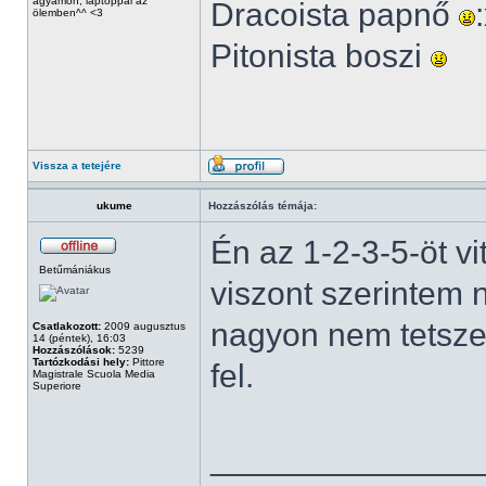
ágyamon, laptoppal az
Dracoista papnő
ölemben^^ <3
Pitonista boszi
Vissza a tetejére
ukume
Hozzászólás témája:
Én az 1-2-3-5-öt v
Betűmániákus
viszont szerintem
nagyon nem tetszet
Csatlakozott:
2009 augusztus
14 (péntek), 16:03
Hozzászólások:
5239
Tartózkodási hely:
Pittore
fel.
Magistrale Scuola Media
Superiore
______________