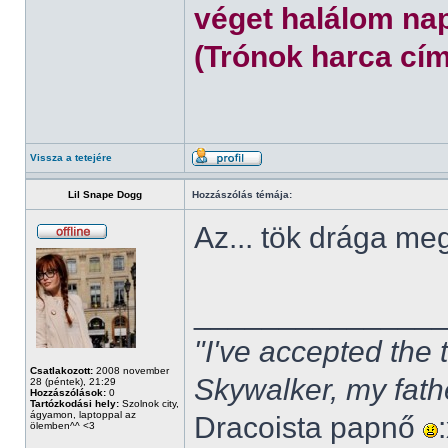
véget halálom nap
(Trónok harca cím
Vissza a tetejére
Lil Snape Dogg
Hozzászólás témája:
Az... tök drága m
______________
"I've accepted the
Csatlakozott:
2008 november
Skywalker, my fath
28 (péntek), 21:29
Hozzászólások:
0
Tartózkodási hely:
Szolnok city,
ágyamon, laptoppal az
Dracoista papnő
ölemben^^ <3