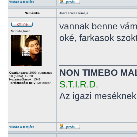
Vissza a tetejére
Nemámka
Hozzászólás témája:
vannak benne vám
Sztorihajhász
oké, farkasok szok
______________
NON TIMEBO MA
Csatlakozott:
2009 augusztus
10 (hétfő), 12:28
Hozzászólások:
1548
S.T.I.R.D.
Tartózkodási hely:
Metallicar
Az igazi meséknek
Vissza a tetejére