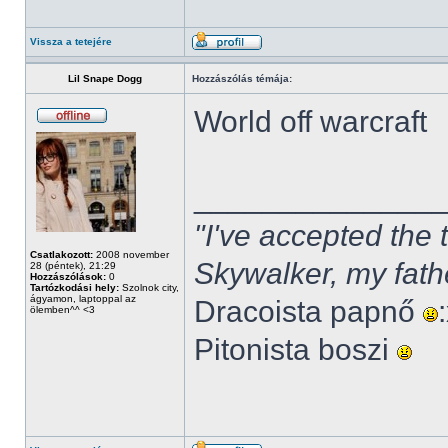
Vissza a tetejére
Lil Snape Dogg
Hozzászólás témája:
World off warcraft
______________
"I've accepted the
Csatlakozott:
2008 november
Skywalker, my fath
28 (péntek), 21:29
Hozzászólások:
0
Tartózkodási hely:
Szolnok city,
ágyamon, laptoppal az
Dracoista papnő
ölemben^^ <3
Pitonista boszi