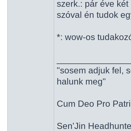
szerk.: pár éve ké
szóval én tudok e
*: wow-os tudakoz
______________
"sosem adjuk fel, 
halunk meg"
Cum Deo Pro Patria
Sen'Jin Headhunter