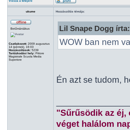
Vissza a tetejére
ukume
Hozzászólás témája:
Lil Snape Dogg írta:
Betűmániákus
WOW ban nem va
Csatlakozott:
2009 augusztus
14 (péntek), 16:03
Hozzászólások:
5239
Tartózkodási hely:
Pittore
Magistrale Scuola Media
Superiore
Én azt se tudom, 
______________
"Sűrűsödik az éj,
véget halálom nap