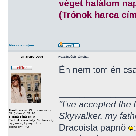
véget halálom nap
(Trónok harca cím
Vissza a tetejére
Lil Snape Dogg
Hozzászólás témája:
Én nem tom én cs
______________
"I've accepted the
Csatlakozott:
2008 november
Skywalker, my fath
28 (péntek), 21:29
Hozzászólások:
0
Tartózkodási hely:
Szolnok city,
ágyamon, laptoppal az
Dracoista papnő
ölemben^^ <3