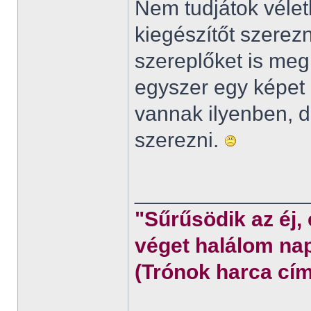
Nem tudjátok véletl
kiegészítőt szerez
szereplőket is meg
egyszer egy képet 
vannak ilyenben,
szerezni.
______________
"Sűrűsödik az éj,
véget halálom nap
(Trónok harca cím