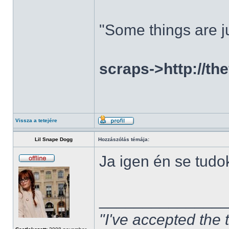
"Some things are ju
scraps->http://th
Vissza a tetejére
Lil Snape Dogg
Hozzászólás témája:
Ja igen én se tudo
______________
"I've accepted the