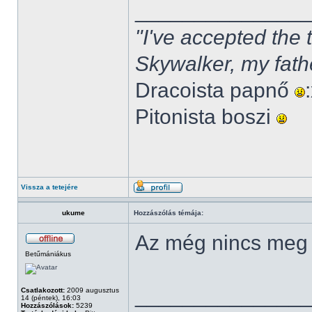
______________
"I've accepted the
Skywalker, my fath
Dracoista papnő
Pitonista boszi
Vissza a tetejére
ukume
Hozzászólás témája:
Az még nincs meg
Betűmániákus
______________
Csatlakozott:
2009 augusztus
14 (péntek), 16:03
Hozzászólások:
5239