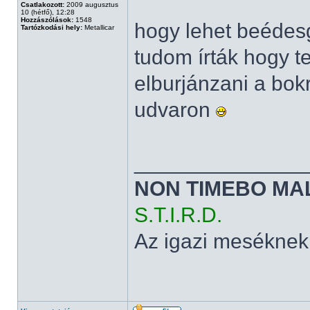
Csatlakozott:
2009 augusztus
10 (hétfő), 12:28
Hozzászólások:
1548
hogy lehet beédesg
Tartózkodási hely:
Metallicar
tudom írták hogy t
elburjánzani a bok
udvaron
______________
NON TIMEBO MA
S.T.I.R.D.
Az igazi meséknek