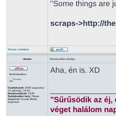
"Some things are ju
scraps->http://th
Vissza a tetejére
ukume
Hozzászólás témája:
Aha, én is. XD
Betűmániákus
______________
Csatlakozott:
2009 augusztus
14 (péntek), 16:03
Hozzászólások:
5239
Tartózkodási hely:
Pittore
"Sűrűsödik az éj,
Magistrale Scuola Media
Superiore
véget halálom nap