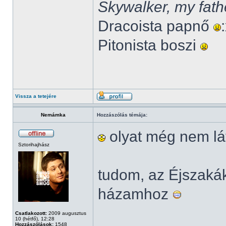
Skywalker, my fath
Dracoista papnő
Pitonista boszi
Vissza a tetejére
Nemámka
Hozzászólás témája:
olyat még nem lá
Sztorihajhász
tudom, az Éjszak
házamhoz
Csatlakozott:
2009 augusztus
10 (hétfő), 12:28
Hozzászólások:
1548