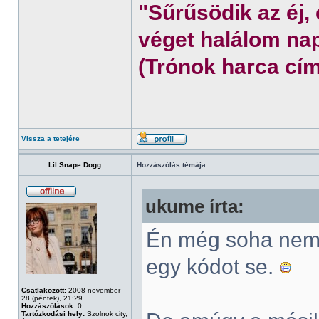
"Sűrűsödik az éj,
véget halálom nap
(Trónok harca cím
Vissza a tetejére
Lil Snape Dogg
Hozzászólás témája:
ukume írta:
Én még soha nem 
egy kódot se.
Csatlakozott:
2008 november
28 (péntek), 21:29
Hozzászólások:
0
Tartózkodási hely:
Szolnok city,