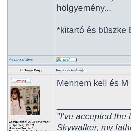
hölgyemény...
*kitartó és büszke
Vissza a tetejére
Lil Snape Dogg
Hozzászólás témája:
Mennem kell és 
______________
"I've accepted the
Csatlakozott:
2008 november
Skywalker, my fath
28 (péntek), 21:29
Hozzászólások:
0