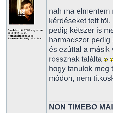
nah ma elmentem n
kérdéseket tett föl
pedig kétszer is m
Csatlakozott:
2009 augusztus
10 (hétfő), 12:28
Hozzászólások:
1548
harmadszor pedig u
Tartózkodási hely:
Metallicar
és ezúttal a másik v
rossznak találta
hogy tanulok meg t
módon, nem titkosk
______________
NON TIMEBO MA