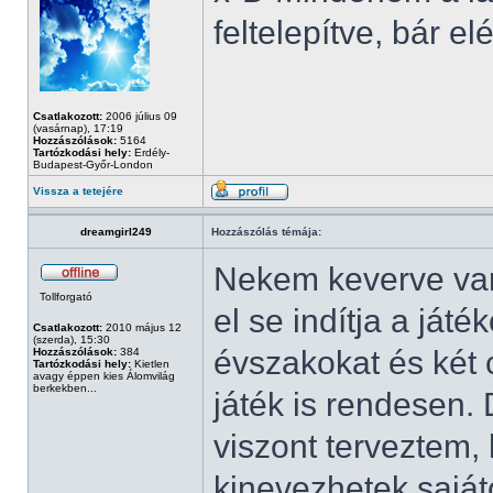
feltelepítve, bár
Csatlakozott:
2006 július 09
(vasárnap), 17:19
Hozzászólások:
5164
Tartózkodási hely:
Erdély-
Budapest-Győr-London
Vissza a tetejére
dreamgirl249
Hozzászólás témája:
Nekem keverve van,
Tollforgató
el se indítja a ját
Csatlakozott:
2010 május 12
(szerda), 15:30
évszakokat és két 
Hozzászólások:
384
Tartózkodási hely:
Kietlen
avagy éppen kies Álomvilág
berkekben...
játék is rendesen
viszont terveztem,
kinevezhetek saját