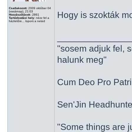
Csatlakozott:
2009 október 04
(vasárnap), 21:03
Hogy is szokták mo
Hozzászólások:
2861
Tartózkodási hely:
nézz fel a
háztetőre... lopom a neted
______________
"sosem adjuk fel, 
halunk meg"
Cum Deo Pro Patria
Sen'Jin Headhunter
"Some things are ju