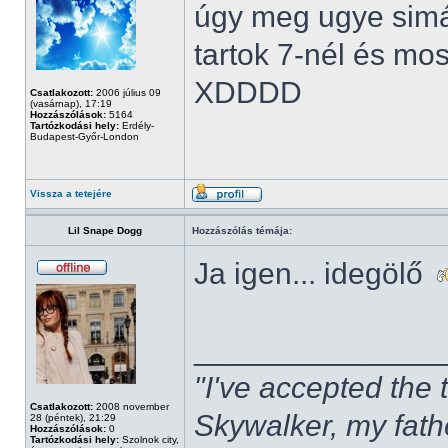
úgy meg ugye simá
tartok 7-nél és mo
XDDDD
Csatlakozott:
2006 július 09
(vasárnap), 17:19
Hozzászólások:
5164
Tartózkodási hely:
Erdély-
Budapest-Győr-London
Vissza a tetejére
Lil Snape Dogg
Hozzászólás témája:
Ja igen... idegölő
______________
"I've accepted the
Csatlakozott:
2008 november
Skywalker, my fath
28 (péntek), 21:29
Hozzászólások:
0
Tartózkodási hely:
Szolnok city,