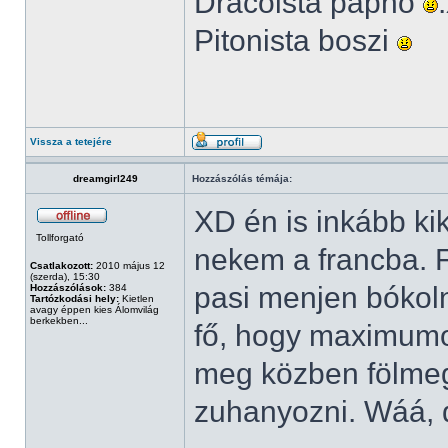
Dracoista papnő
Pitonista boszi
Vissza a tetejére
dreamgirl249
Hozzászólás témája:
XD én is inkább k
Tollforgató
nekem a francba. F
Csatlakozott:
2010 május 12
(szerda), 15:30
pasi menjen bókoln
Hozzászólások:
384
Tartózkodási hely:
Kietlen
avagy éppen kies Álomvilág
berkekben...
fő, hogy maximumo
meg közben fölmeg
zuhanyozni. Wáá, 