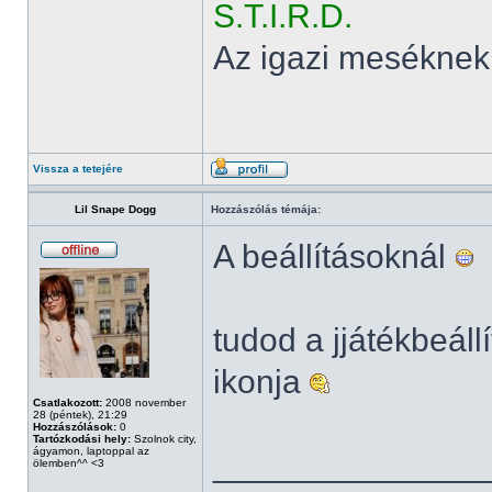
S.T.I.R.D.
Az igazi meséknek
Vissza a tetejére
Lil Snape Dogg
Hozzászólás témája:
A beállításoknál
tudod a jjátékbeál
ikonja
Csatlakozott:
2008 november
28 (péntek), 21:29
Hozzászólások:
0
Tartózkodási hely:
Szolnok city,
ágyamon, laptoppal az
______________
ölemben^^ <3