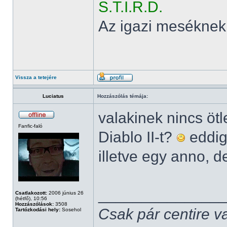
S.T.I.R.D.
Az igazi meséknek
Vissza a tetejére
Luciatus
Hozzászólás témája:
valakinek nincs öt
Fanfic-faló
Diablo II-t?
eddig
illetve egy anno, d
______________
Csatlakozott:
2006 június 26
(hétfő), 10:56
Hozzászólások:
3508
Csak pár centire v
Tartózkodási hely:
Sosehol