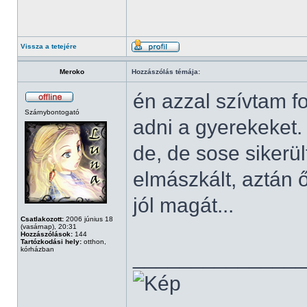
Vissza a tetejére
Meroko
Hozzászólás témája:
én azzal szívtam f
Szárnybontogató
adni a gyerekeket.
de, de sose sikerül
elmászkált, aztán 
jól magát...
Csatlakozott:
2006 június 18
(vasárnap), 20:31
Hozzászólások:
144
Tartózkodási hely:
otthon,
kórházban
______________