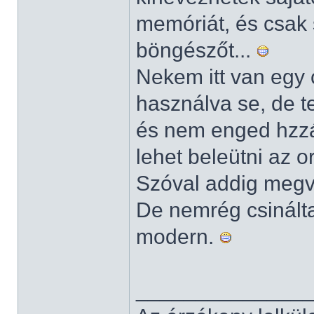
memóriát, és csak 
böngészőt...
Nekem itt van egy
használva se, de t
és nem enged hzzá
lehet beleütni az o
Szóval addig megva
De nemrég csinálta
modern.
______________