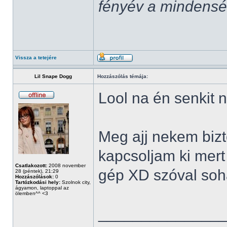
fényév a mindenség,
Vissza a tetejére
Lil Snape Dogg
Hozzászólás témája:
Lool na én senkit 
Meg ajj nekem bizt
kapcsoljam ki mert 
Csatlakozott:
2008 november
gép XD szóval soha
28 (péntek), 21:29
Hozzászólások:
0
Tartózkodási hely:
Szolnok city,
ágyamon, laptoppal az
ölemben^^ <3
______________