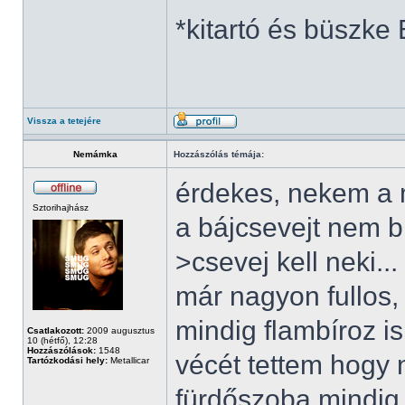
*kitartó és büszke
Vissza a tetejére
Nemámka
Hozzászólás témája:
érdekes, nekem a 
Sztorihajhász
a bájcsevejt nem b
>csevej kell neki..
már nagyon fullos, 
mindig flambíroz 
Csatlakozott:
2009 augusztus
10 (hétfő), 12:28
Hozzászólások:
1548
vécét tettem hogy 
Tartózkodási hely:
Metallicar
fürdőszoba mindig 