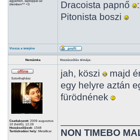
ágyamon, laptoppal az
Dracoista papnő
ölemben^^ <3
Pitonista boszi
Vissza a tetejére
Nemámka
Hozzászólás témája:
jah, köszi
majd én
Sztorihajhász
egy helyre aztán 
fürödnének
______________
Csatlakozott:
2009 augusztus
10 (hétfő), 12:28
Hozzászólások:
1548
NON TIMEBO MA
Tartózkodási hely:
Metallicar