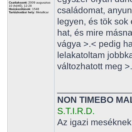
Csatlakozott:
2009 augusztus
10 (hétfő), 12:28
családomat, anyuna
Hozzászólások:
1548
Tartózkodási hely:
Metallicar
legyen, és tök sok 
hat, és mire másn
vágya >.< pedig h
lelakatoltam jobbka
változhatott meg >
______________
NON TIMEBO MA
S.T.I.R.D.
Az igazi meséknek