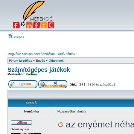
Belépés
Megválaszolatlan hozzászólások
|
Aktív témák
Fórum kezdőlap
»
Egyéb
»
Offtopicok
Számítógépes játékok
Moderátor:
Kadma
Oldal:
3
/
7
[ 310 hozzászólás ]
Szerző
Nemámka
Hozzászólás témája:
az enyémet néha 
Sztorihajhász