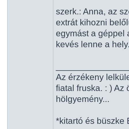
szerk.: Anna, az s
extrát kihozni belő
egymást a géppel a
kevés lenne a hely.
______________
Az érzékeny lelkül
fiatal fruska. : ) A
hölgyemény...
*kitartó és büszke