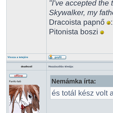
"I've accepted the
Skywalker, my fath
Dracoista papnő
Pitonista boszi
Vissza a tetejére
deathcoil
Hozzászólás témája:
Nemámka írta:
Fanfic-faló
és totál kész volt