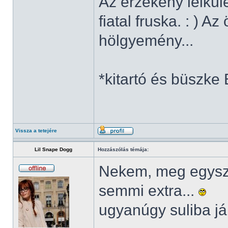
Az érzékeny lelkül
fiatal fruska. : ) A
hölgyemény...
*kitartó és büszke
Vissza a tetejére
Lil Snape Dogg
Hozzászólás témája:
Nekem, meg egysze
semmi extra...
ugyanúgy suliba j