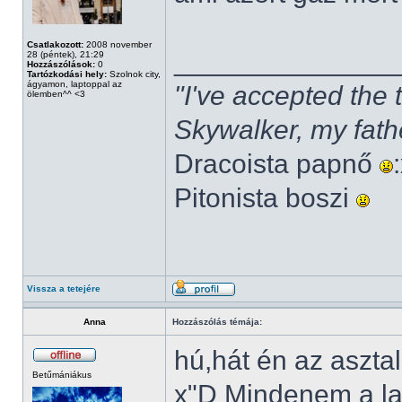
Csatlakozott:
2008 november
______________
28 (péntek), 21:29
Hozzászólások:
0
Tartózkodási hely:
Szolnok city,
ágyamon, laptoppal az
"I've accepted the
ölemben^^ <3
Skywalker, my fath
Dracoista papnő
Pitonista boszi
Vissza a tetejére
Anna
Hozzászólás témája:
hú,hát én az aszta
Betűmániákus
x"D Mindenem a la