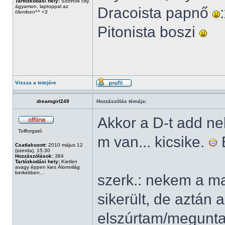
Tartózkodási hely:
Szolnok city,
ágyamon, laptoppal az
Dracoista papnő
ölemben^^ <3
Pitonista boszi
Vissza a tetejére
dreamgirl249
Hozzászólás témája:
Akkor a D-t add n
Tollforgató
m van... kicsike.
É
Csatlakozott:
2010 május 12
(szerda), 15:30
Hozzászólások:
384
Tartózkodási hely:
Kietlen
avagy éppen kies Álomvilág
berkekben...
szerk.: nekem a m
sikerült, de aztán 
elszúrtam/meguntam