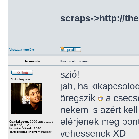
scraps->http://th
Vissza a tetejére
Nemámka
Hozzászólás témája:
szió!
Sztorihajhász
jah, ha kikapcsolo
öregszik
a csecse
nekem is azért kel
elérjenek meg pont
Csatlakozott:
2009 augusztus
10 (hétfő), 12:28
Hozzászólások:
1548
vehessenek XD
Tartózkodási hely:
Metallicar