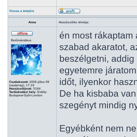
Vissza a tetejére
Anna
Hozzászólás témája:
én most rákaptam 
Betűmániákus
szabad akaratot, 
beszélgetni, addig
egyetemre járatom 
időt, ilyenkor hasz
Csatlakozott:
2006 július 09
(vasárnap), 17:19
Hozzászólások:
5164
De ha kisbaba van 
Tartózkodási hely:
Erdély-
Budapest-Győr-London
szegényt mindig n
Egyébként nem neh