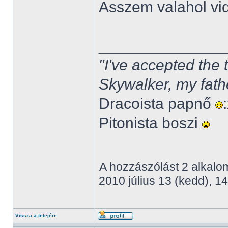
Asszem valahol vi
______________
"I've accepted the
Skywalker, my fath
Dracoista papnő
Pitonista boszi
A hozzászólást 2 alkalom
2010 július 13 (kedd), 14
Vissza a tetejére