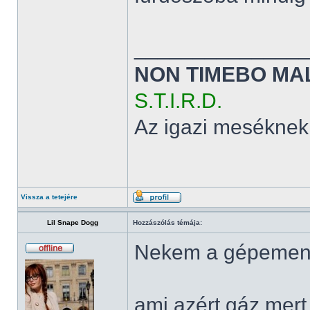
______________
NON TIMEBO MA
S.T.I.R.D.
Az igazi meséknek
Vissza a tetejére
Lil Snape Dogg
Hozzászólás témája:
Nekem a gépemen 
ami azért gáz mert