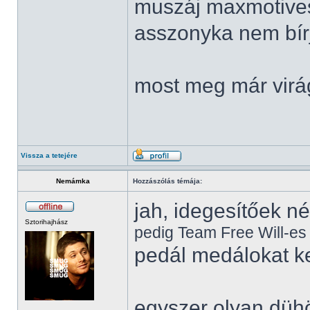
muszáj maxmotives
asszonyka nem bír
most meg már virá
Vissza a tetejére
Nemámka
Hozzászólás témája:
jah, idegesítőek n
Sztorihajhász
pedig Team Free Will-e
pedál medálokat k
egyszer olyan düh