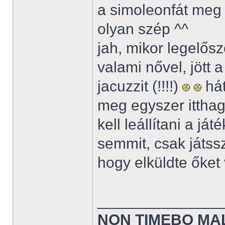
a simoleonfát meg 
olyan szép ^^
jah, mikor legelős
valami nővel, jött a 
jacuzzit (!!!!)
hát
meg egyszer ittha
kell leállítani a j
semmit, csak játsszo
hogy elküldte őket
______________
NON TIMEBO MA