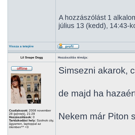
A hozzászólást 1 alkalom
július 13 (kedd), 14:43-k
Vissza a tetejére
Lil Snape Dogg
Hozzászólás témája:
Simsezni akarok, 
de majd ha hazaé
Csatlakozott:
2008 november
Nekem már Piton s
28 (péntek), 21:29
Hozzászólások:
0
Tartózkodási hely:
Szolnok city,
ágyamon, laptoppal az
ölemben^^ <3