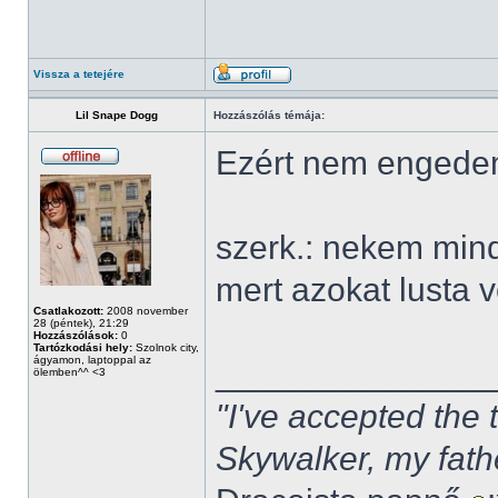
Vissza a tetejére
Lil Snape Dogg
Hozzászólás témája:
Ezért nem engede
szerk.: nekem mind
mert azokat lusta 
Csatlakozott:
2008 november
28 (péntek), 21:29
Hozzászólások:
0
Tartózkodási hely:
Szolnok city,
ágyamon, laptoppal az
______________
ölemben^^ <3
"I've accepted the
Skywalker, my fath