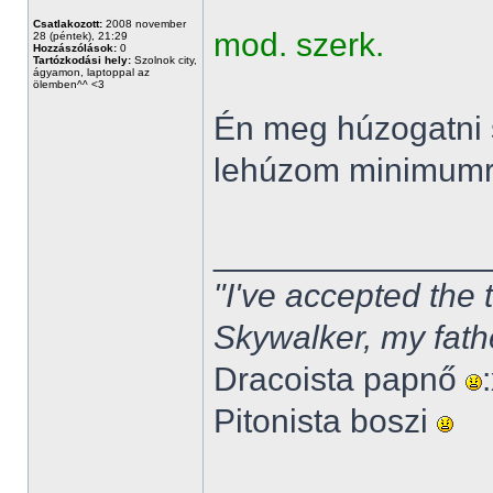
Csatlakozott:
2008 november
mod. szerk.
28 (péntek), 21:29
Hozzászólások:
0
Tartózkodási hely:
Szolnok city,
ágyamon, laptoppal az
ölemben^^ <3
Én meg húzogatni 
lehúzom minimum
______________
"I've accepted the
Skywalker, my fath
Dracoista papnő
Pitonista boszi