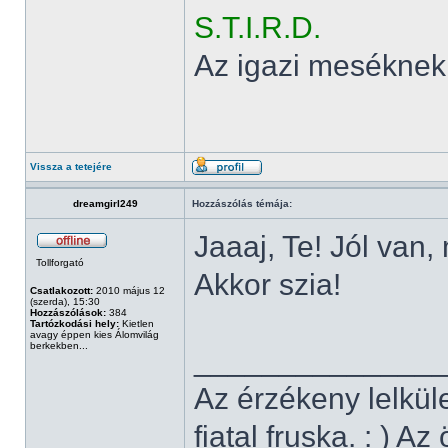
S.T.I.R.D.
Az igazi meséknek
Vissza a tetejére
dreamgirl249
Hozzászólás témája:
Jaaaj, Te! Jól van,
Tollforgató
Akkor szia!
Csatlakozott:
2010 május 12
(szerda), 15:30
Hozzászólások:
384
Tartózkodási hely:
Kietlen
avagy éppen kies Álomvilág
berkekben...
______________
Az érzékeny lelkül
fiatal fruska. : ) A