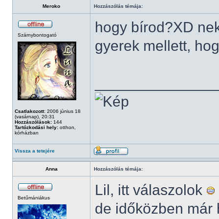
Meroko
Hozzászólás témája:
hogy bírod?XD neke
Szárnybontogató
gyerek mellett, hog
______________
Csatlakozott:
2006 június 18
(vasárnap), 20:31
Hozzászólások:
144
Tartózkodási hely:
otthon,
kórházban
Vissza a tetejére
Anna
Hozzászólás témája:
Lil, itt válaszolok
Betűmániákus
de időközben már h