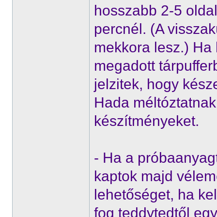
hosszabb 2-5 oldal
percnél. (A vissza
mekkora lesz.) Ha 
megadott tárpufferbe
jelzitek, hogy kés
Hada méltóztatnak 
készítményeket.
- Ha a próbaanyagtó
kaptok majd vélemén
lehetőséget, ha kel
fog teddytedtől egy