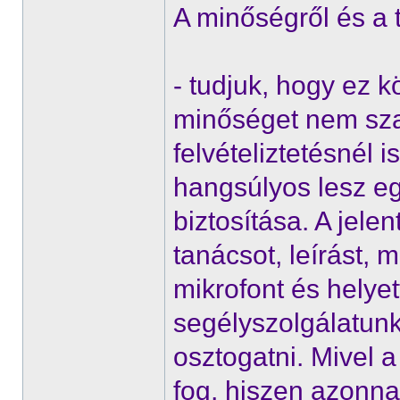
A minőségről és a t
- tudjuk, hogy ez k
minőséget nem szab
felvételiztetésnél 
hangsúlyos lesz e
biztosítása. A jel
tanácsot, leírást, 
mikrofont és helyet
segélyszolgálatun
osztogatni. Mivel a
fog, hiszen azonna