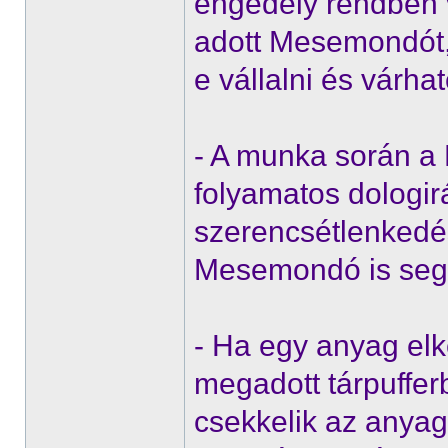
engedély rendben v
adott Mesemondót, a
e vállalni és várha
- A munka során 
folyamatos dologirá
szerencsétlenkedés
Mesemondó is segí
- Ha egy anyag elk
megadott tárpuffer
csekkelik az anya