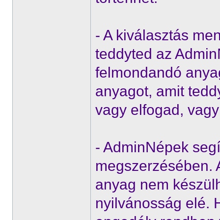
- A kiválasztás me
teddyted az AdminN
felmondandó anyag
anyagot, amit ted
vagy elfogad, vag
- AdminNépek segí
megszerzésében. A
anyag nem készülhe
nyilvánosság elé. H