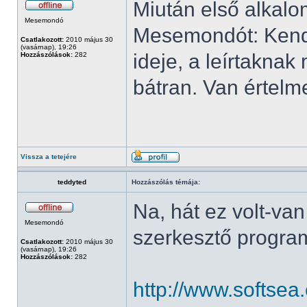
Miután első alkalo
Mesemondó
Mesemondót: Kendr
Csatlakozott:
2010 május 30
(vasárnap), 19:26
ideje, a leírtaknak
Hozzászólások:
282
bátran. Van értel
Vissza a tetejére
teddyted
Hozzászólás témája:
Na, hát ez volt-va
Mesemondó
szerkesztő progr
Csatlakozott:
2010 május 30
(vasárnap), 19:26
Hozzászólások:
282
http://www.softse