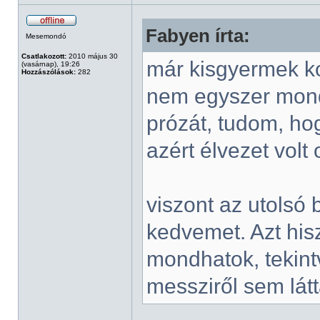
Fabyen írta:
Mesemondó
Csatlakozott:
2010 május 30
már kisgyermek ko
(vasárnap), 19:26
Hozzászólások:
282
nem egyszer mondt
prózát, tudom, ho
azért élvezet volt 
viszont az utolsó
kedvemet. Azt hi
mondhatok, tekint
messziről sem lát