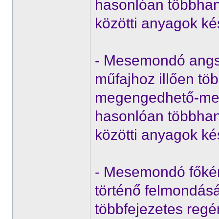
hasonlóan többhan
közötti anyagok ké
- Mesemondó angst,
műfajhoz illően töb
megengedhető-meg
hasonlóan többhan
közötti anyagok ké
- Mesemondó főké
történő felmondás
többfejezetes regé