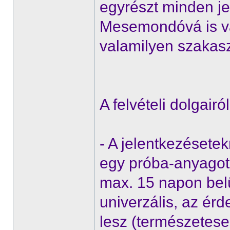
egyrészt minden j
Mesemondóvá is vá
valamilyen szakasz
A felvételi dolgairól
- A jelentkezésete
egy próba-anyagot 
max. 15 napon belü
univerzális, az érd
lesz (természetese