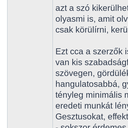
azt a szó kikerülhet
olyasmi is, amit ol
csak körülírni, kerü
Ezt cca a szerzők 
van kis szabadságf
szövegen, gördülé
hangulatosabbá, g
tényleg minimális 
eredeti munkát lén
Gesztusokat, effek
- sokszor érdemes i