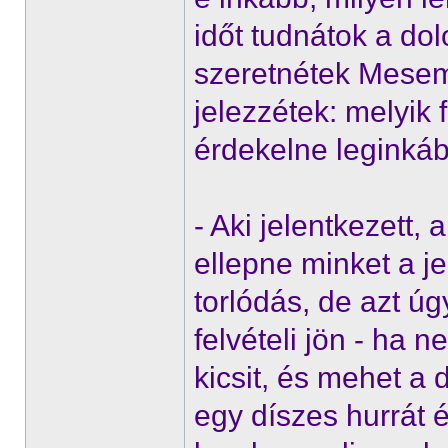
időt tudnátok a dolo
szeretnétek Mesem
jelezzétek: melyik
érdekelne leginkáb
- Aki jelentkezett,
ellepne minket a j
torlódás, de azt ú
felvételi jön - ha 
kicsit, és mehet a 
egy díszes hurrát