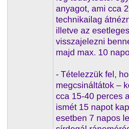
anyagot, ami cca 2
technikailag átnézn
illetve az esetlege
visszajelezni benn
majd max. 10 napo
- Tételezzük fel, 
megcsináltátok – 
cca 15-40 perces 
ismét 15 napot kap
esetben 7 napos l
sírdogál ránemérés 