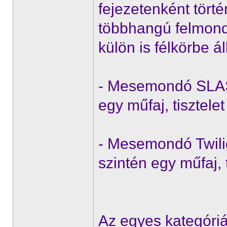
fejezetenként tört
többhangú felmondás
külön is félkörbe ál
- Mesemondó SLAS
egy műfaj, tisztele
- Mesemondó Twili
szintén egy műfaj, 
Az egyes kategóriá