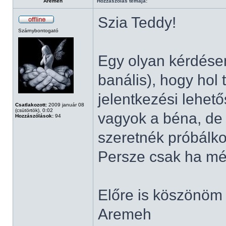
Aremeh
Hozzászólás témája:
Szia Teddy!
Szárnybontogató
Egy olyan kérdése
banális), hogy hol 
jelentkezési lehet
Csatlakozott:
2009 január 08
(csütörtök), 0:02
vagyok a béna, de 
Hozzászólások:
94
szeretnék próbálko
Persze csak ha mé
Előre is köszönöm
Aremeh