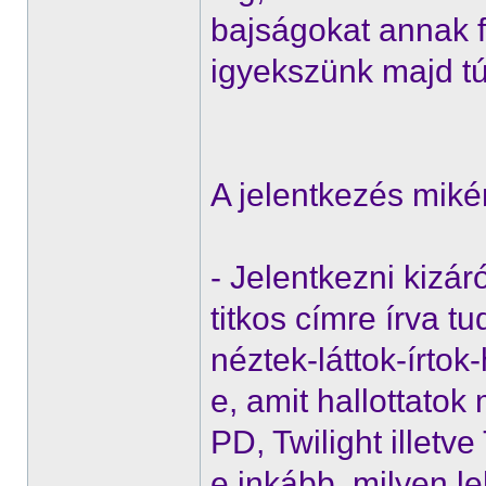
bajságokat annak 
igyekszünk majd tú
A jelentkezés mikén
- Jelentkezni kizár
titkos címre írva tu
néztek-láttok-írtok-
e, amit hallottatok
PD, Twilight illetv
e inkább, milyen l