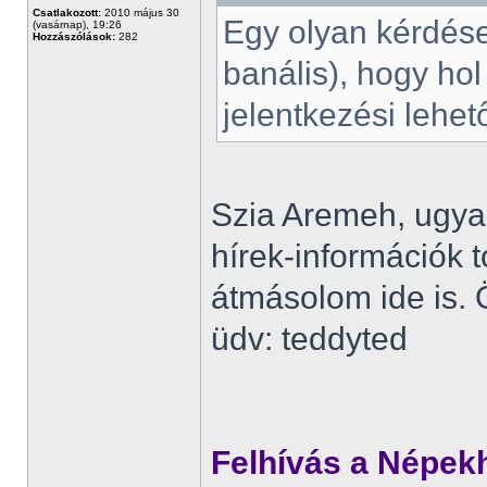
Csatlakozott:
2010 május 30
Egy olyan kérdése
(vasárnap), 19:26
Hozzászólások:
282
banális), hogy hol
jelentkezési lehet
Szia Aremeh, ugya
hírek-információk 
átmásolom ide is. Ö
üdv: teddyted
Felhívás a Népe