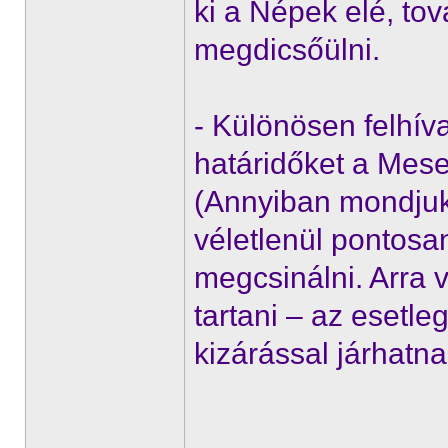
ki a Népek elé, t
megdicsőülni.
- Különösen felhíva
határidőket a Mes
(Annyiban mondjuk
véletlenül pontosan
megcsinálni. Arra v
tartani – az esetle
kizárással járhatna