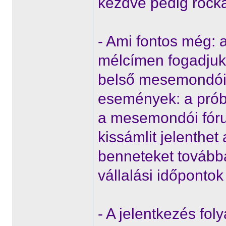
kezdve pedig rocka
- Ami fontos még: a
mélcímen fogadjuk,
belső mesemondói 
események: a prób
a mesemondói fóru
kissámlit jelenthe
benneteket tovább
vállalási időpontok 
- A jelentkezés fol