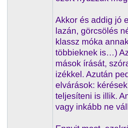
Akkor és addig jó 
lazán, görcsölés nél
klassz móka annak 
többieknek is…) Az
mások írását, szór
izékkel. Azután ped
elvárások: kérések
teljesíteni is illik.
vagy inkább ne váll