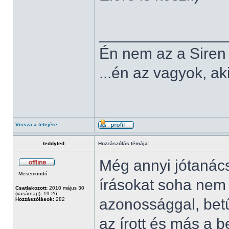
______________
Én nem az a Siren v
...én az vagyok, aki
Vissza a tetejére
teddyted
Hozzászólás témája:
Még annyi jótanács
Mesemondó
írásokat soha nem 
Csatlakozott:
2010 május 30
(vasárnap), 19:26
azonossággal, bet
Hozzászólások:
282
az írott és más a 