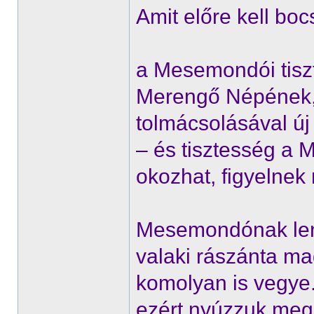
Amit előre kell boc
a Mesemondói tiszt
Merengő Népének
tolmácsolásával ú
– és tisztesség a
okozhat, figyelnek
Mesemondónak len
valaki rászánta mag
komolyan is vegye. 
ezért nyúzzuk meg