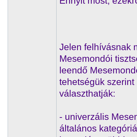
Ennyit most, ezekr
Jelen felhívásnak
Mesemondói tisztsé
leendő Mesemondói
tehetségük szerint
választhatják:
- univerzális Mes
általános kategóriá