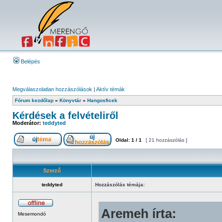
Belépés
Megválaszolatlan hozzászólások
|
Aktív témák
Fórum kezdőlap
»
Könyvtár
»
Hangosficek
Kérdések a felvételiről
Moderátor:
teddyted
Oldal:
1
/
1
[ 21 hozzászólás ]
Szerző
teddyted
Hozzászólás témája:
Aremeh írta:
Mesemondó