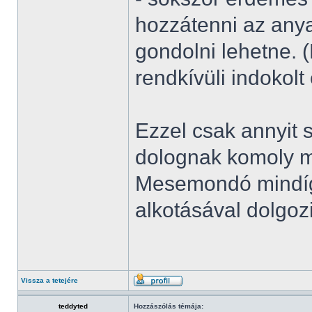
hozzátenni az any
gondolni lehetne. 
rendkívüli indokolt
Ezzel csak annyit 
dolognak komoly m
Mesemondó mindíg 
alkotásával dolgoz
Vissza a tetejére
teddyted
Hozzászólás témája: