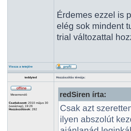
Érdemes ezzel is p
elég sok mindent t
trial változattal hoz
Vissza a tetejére
teddyted
Hozzászólás témája:
redSiren írta:
Mesemondó
Csatlakozott:
2010 május 30
Csak azt szerett
(vasárnap), 19:26
Hozzászólások:
282
ilyen abszolút ke
ajánlanád legink