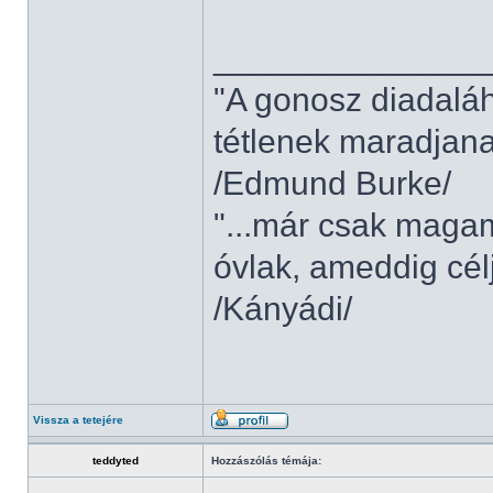
______________
"A gonosz diadaláh
tétlenek maradjana
/Edmund Burke/
"...már csak mag
óvlak, ameddig cél
/Kányádi/
Vissza a tetejére
teddyted
Hozzászólás témája: