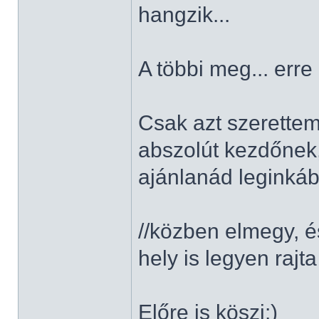
hangzik...
A többi meg... err
Csak azt szerettem
abszolút kezdőnek,
ajánlanád legink
//közben elmegy, és
hely is legyen rajta
Előre is köszi:)