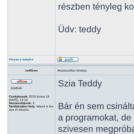
részben tényleg ko
Üdv: teddy
Vissza a tetejére
redSiren
Hozzászólás témája:
Szia Teddy
Zöldfülű
Csatlakozott:
2010 június 14
(hétfő), 14:19
Bár én sem csinál
Hozzászólások:
3
Tartózkodási hely:
Island in the
sea of dreams
a programokat, de
szivesen megpróbá