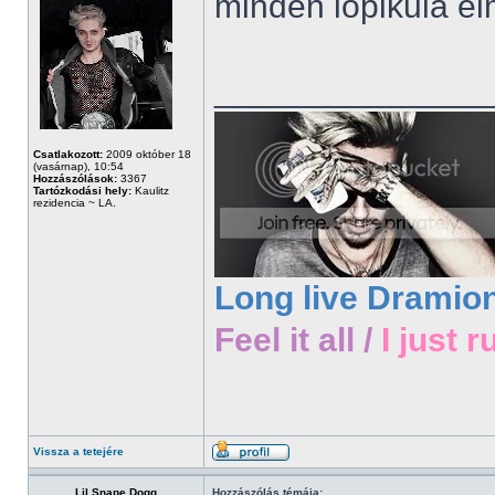
minden lópikula el
______________
Csatlakozott:
2009 október 18
(vasárnap), 10:54
Hozzászólások:
3367
Tartózkodási hely:
Kaulitz
rezidencia ~ LA.
Long live Dramio
Feel it all /
I just r
Vissza a tetejére
Lil Snape Dogg
Hozzászólás témája: