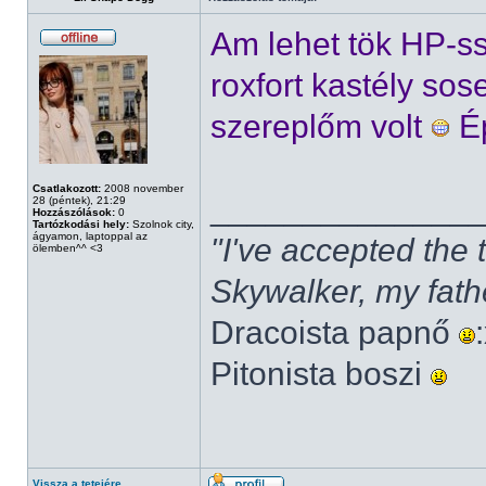
Am lehet tök HP-s
roxfort kastély sos
szereplőm volt
Ép
Csatlakozott:
2008 november
______________
28 (péntek), 21:29
Hozzászólások:
0
Tartózkodási hely:
Szolnok city,
ágyamon, laptoppal az
"I've accepted the
ölemben^^ <3
Skywalker, my fath
Dracoista papnő
Pitonista boszi
Vissza a tetejére