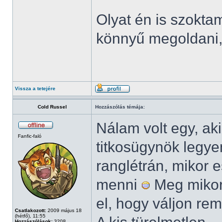
Olyat én is szokt
könnyű megoldani,
Vissza a tetejére
Cold Russel
Hozzászólás témája:
Nálam volt egy, ak
Fanfic-faló
titkosügynök legye
ranglétrán, mikor e
menni
Meg mikor 
el, hogy váljon rem
Csatlakozott:
2009 május 18
(hétfő), 11:55
Hozzászólások:
3208