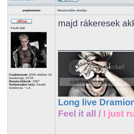
amphetamin
Hozzászólás témája:
majd rákeresek akk
Fanfic-faló
______________
Csatlakozott:
2009 október 18
(vasárnap), 10:54
Hozzászólások:
3367
Tartózkodási hely:
Kaulitz
rezidencia ~ LA.
Long live Dramio
Feel it all /
I just r