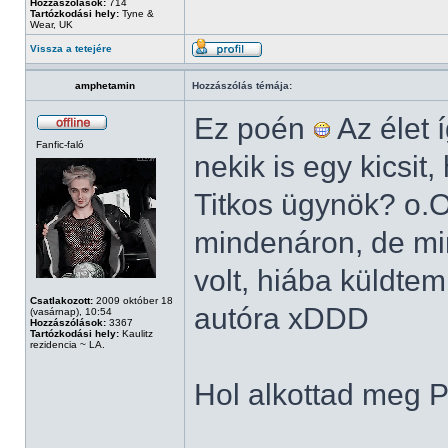
Hozzászólások:
714
Tartózkodási hely:
Tyne &
Wear, UK
Vissza a tetejére
amphetamin
Hozzászólás témája:
Ez poén
Az élet 
Fanfic-faló
nekik is egy kicsit
Titkos ügynök? o.O
mindenáron, de min
volt, hiába küldtem
Csatlakozott:
2009 október 18
autóra xDDD
(vasárnap), 10:54
Hozzászólások:
3367
Tartózkodási hely:
Kaulitz
rezidencia ~ LA.
Hol alkottad meg P