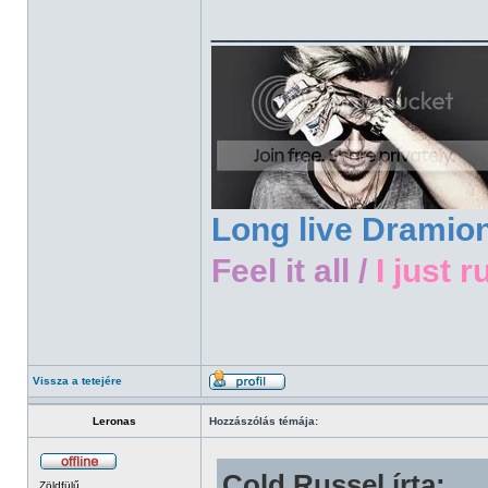
______________
Long live Dramio
Feel it all /
I just r
Vissza a tetejére
Leronas
Hozzászólás témája:
Cold Russel írta:
Zöldfülű