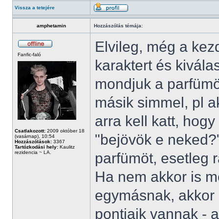
Vissza a tetejére
amphetamin
Hozzászólás témája:
Elvileg, még a kez
Fanfic-faló
karaktert és kivál
mondjuk a parfümöt
másik simmel, pl a
arra kell katt, hog
Csatlakozott:
2009 október 18
"bejövök e neked?
(vasárnap), 10:54
Hozzászólások:
3367
Tartózkodási hely:
Kaulitz
rezidencia ~ LA.
parfümöt, esetleg 
Ha nem akkor is me
egymásnak, akkor is
pontjaik vannak - 