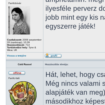
Fanficbúvár
ilyesféle perverz 
jobb mint egy kis 
egyszerre játék!
Csatlakozott:
2008 szeptember
28 (vasárnap), 10:39
Hozzászólások:
714
Tartózkodási hely:
Tyne &
Wear, UK
Vissza a tetejére
Cold Russel
Hozzászólás témája:
Hát, lehet, hogy c
Fanfic-faló
Még nincs valami s
alapjáték van meg
másodikhoz képest