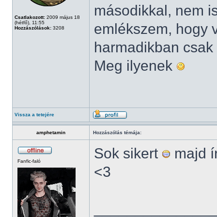
másodikkal, nem i
Csatlakozott:
2009 május 18
(hétfő), 11:55
emlékszem, hogy v
Hozzászólások:
3208
harmadikban csak 
Meg ilyenek
Vissza a tetejére
amphetamin
Hozzászólás témája:
Sok sikert
majd ír
Fanfic-faló
<3
______________