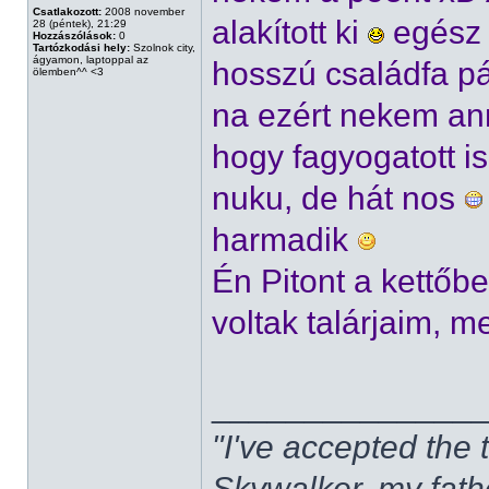
Csatlakozott:
2008 november
alakított ki
egész 
28 (péntek), 21:29
Hozzászólások:
0
Tartózkodási hely:
Szolnok city,
ágyamon, laptoppal az
hosszú családfa pá
ölemben^^ <3
na ezért nekem ann
hogy fagyogatott i
nuku, de hát nos
harmadik
Én Pitont a kettőb
voltak talárjaim, 
______________
"I've accepted the
Skywalker, my fath