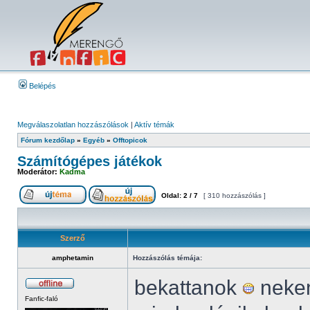
Belépés
Megválaszolatlan hozzászólások
|
Aktív témák
Fórum kezdőlap
»
Egyéb
»
Offtopicok
Számítógépes játékok
Moderátor:
Kadma
Oldal:
2
/
7
[ 310 hozzászólás ]
Szerző
amphetamin
Hozzászólás témája:
bekattanok
nekem
Fanfic-faló