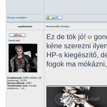
Vissza a tetejére
amphetamin
Hozzászólás témája:
Ez de tök jó!
gond
Fanfic-faló
kéne szerezni ilye
HP-s kiegészítő, de
fogok ma mókázni, 
Csatlakozott:
2009 október 18
______________
(vasárnap), 10:54
Hozzászólások:
3367
Tartózkodási hely:
Kaulitz
rezidencia ~ LA.