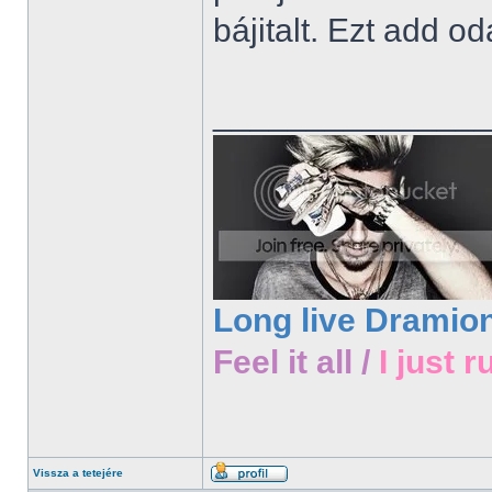
bájitalt. Ezt add o
______________
Long live Dramio
Feel it all /
I just r
Vissza a tetejére