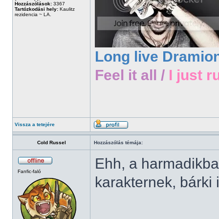
Hozzászólások:
3367
Tartózkodási hely:
Kaulitz
rezidencia ~ LA.
Long live Dramio
Feel it all /
I just r
Vissza a tetejére
Cold Russel
Hozzászólás témája:
Ehh, a harmadikban
Fanfic-faló
karakternek, bárki