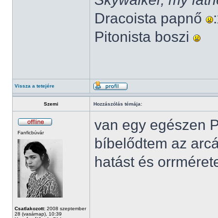
Dracoista papnő
Pitonista boszi
Vissza a tetejére
Szemi
Hozzászólás témája:
van egy egészen Pi
Fanficbúvár
bíbelődtem az arcá
hatást és orrméret
Csatlakozott:
2008 szeptember
28 (vasárnap), 10:39