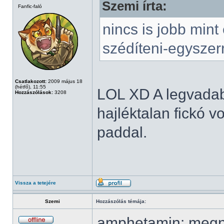
Szemi írta:
Fanfic-faló
nincs is jobb mint
szédíteni-egyszerr
Csatlakozott:
2009 május 18
(hétfő), 11:55
LOL XD A legvadab
Hozzászólások:
3208
hajléktalan fickó v
paddal.
Vissza a tetejére
Szemi
Hozzászólás témája:
amphetamin: megn