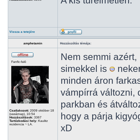
A kis türelmetlen.
Vissza a tetejére
amphetamin
Hozzászólás témája:
Nem semmi azért, 
Fanfic-faló
simekkel is
nekem
minden áron farkas
vámpírrá változni,
parkban és átváltoz
Csatlakozott:
2009 október 18
hogy a párja kigyó
(vasárnap), 10:54
Hozzászólások:
3367
Tartózkodási hely:
Kaulitz
rezidencia ~ LA.
xD