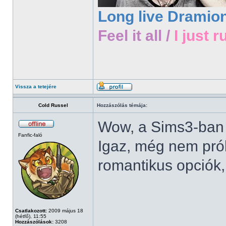
Long live Dramio
Feel it all /
I just r
Vissza a tetejére
Cold Russel
Hozzászólás témája:
Wow, a Sims3-ban 
Fanfic-faló
Igaz, még nem prób
romantikus opciók
Csatlakozott:
2009 május 18
(hétfő), 11:55
Hozzászólások:
3208