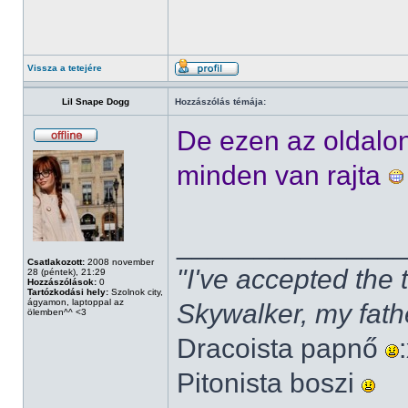
Vissza a tetejére
Lil Snape Dogg
Hozzászólás témája:
De ezen az oldalo
minden van rajta
______________
Csatlakozott:
2008 november
"I've accepted the
28 (péntek), 21:29
Hozzászólások:
0
Tartózkodási hely:
Szolnok city,
ágyamon, laptoppal az
Skywalker, my fath
ölemben^^ <3
Dracoista papnő
Pitonista boszi