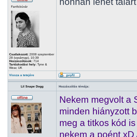
honnan lehet talár
Fanficbúvár
Csatlakozott:
2008 szeptember
28 (vasárnap), 10:39
Hozzászólások:
714
Tartózkodási hely:
Tyne &
Wear, UK
Vissza a tetejére
Lil Snape Dogg
Hozzászólás témája:
Nekem megvolt a 
minden hiányzott 
meg a titkos kód is 
nekem a poént xD A