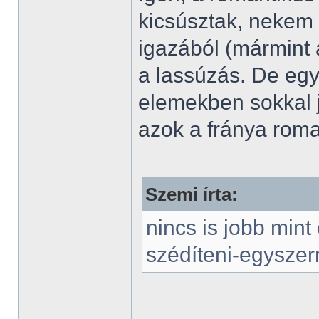
kicsúsztak, nekem
igazából (mármint
a lassúzás. De eg
elemekben sokkal 
azok a fránya roma
Szemi írta:
nincs is jobb mint
szédíteni-egyszerr