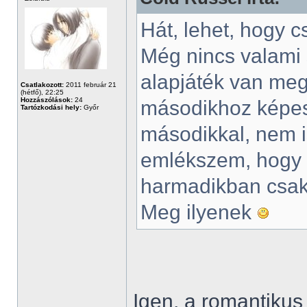
Hát, lehet, hogy c
Még nincs valami 
alapjáték van meg
Csatlakozott:
2011 február 21
(hétfő), 22:25
Hozzászólások:
24
másodikhoz képest
Tartózkodási hely:
Győr
másodikkal, nem 
emlékszem, hogy 
harmadikban csak
Meg ilyenek
Igen, a romantiku