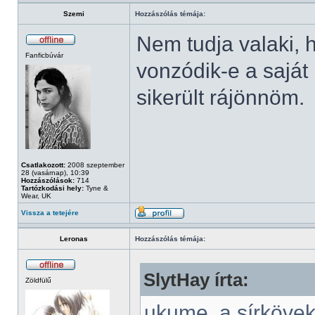
Szemi
Hozzászólás témája:
Nem tudja valaki, 
Fanficbúvár
vonzódik-e a saját
sikerült rájönnöm.
Csatlakozott:
2008 szeptember
28 (vasárnap), 10:39
Hozzászólások:
714
Tartózkodási hely:
Tyne &
Wear, UK
Vissza a tetejére
Leronas
Hozzászólás témája:
SlytHay írta:
Zöldfülű
ukume, a sírkövek