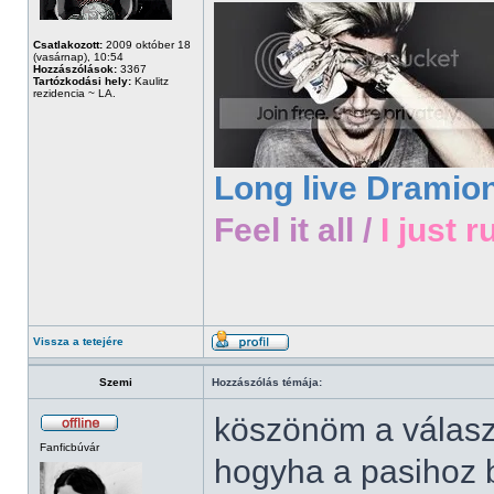
Csatlakozott:
2009 október 18
(vasárnap), 10:54
Hozzászólások:
3367
Tartózkodási hely:
Kaulitz
rezidencia ~ LA.
Long live Dramio
Feel it all /
I just r
Vissza a tetejére
Szemi
Hozzászólás témája:
köszönöm a válas
Fanficbúvár
hogyha a pasihoz be