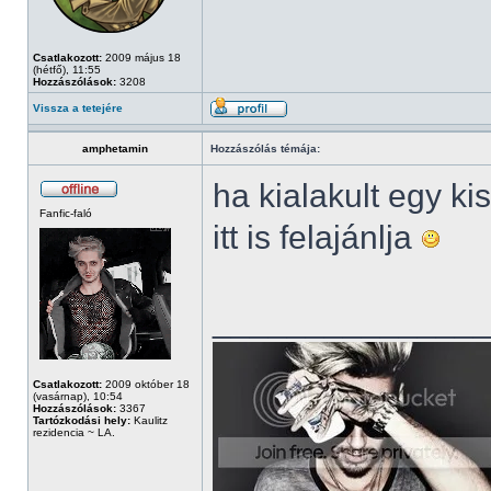
Csatlakozott:
2009 május 18
(hétfő), 11:55
Hozzászólások:
3208
Vissza a tetejére
amphetamin
Hozzászólás témája:
ha kialakult egy ki
Fanfic-faló
itt is felajánlja
______________
Csatlakozott:
2009 október 18
(vasárnap), 10:54
Hozzászólások:
3367
Tartózkodási hely:
Kaulitz
rezidencia ~ LA.