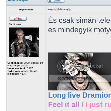
Vissza a tetejére
amphetamin
Hozzászólás témája:
És csak simán tele
Fanfic-faló
es mindegyik moty
______________
Csatlakozott:
2009 október 18
(vasárnap), 10:54
Hozzászólások:
3367
Tartózkodási hely:
Kaulitz
rezidencia ~ LA.
Long live Dramio
Feel it all /
I just r