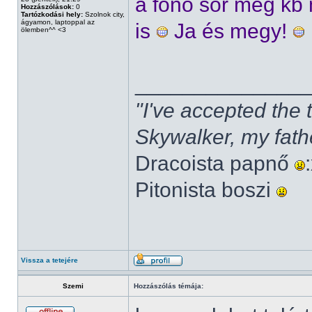
a fonó sor meg kb
Hozzászólások:
0
Tartózkodási hely:
Szolnok city,
ágyamon, laptoppal az
is
Ja és megy!
ölemben^^ <3
______________
"I've accepted the
Skywalker, my fath
Dracoista papnő
Pitonista boszi
Vissza a tetejére
Szemi
Hozzászólás témája: