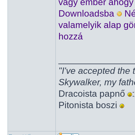
vagy ember ahogy ke
Downloadsba
Né
valamelyik alap gö
hozzá
______________
"I've accepted the
Skywalker, my fath
Dracoista papnő
Pitonista boszi