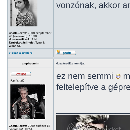
vonzónak, akkor a
Csatlakozott:
2008 szeptember
28 (vasárnap), 10:39
Hozzászólások:
714
Tartózkodási hely:
Tyne &
Wear, UK
Vissza a tetejére
amphetamin
Hozzászólás témája:
ez nem semmi
mé
Fanfic-faló
feltelepítve a gépr
______________
Csatlakozott:
2009 október 18
(vasárnap), 10:54