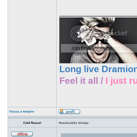
______________
Long live Dramio
Feel it all /
I just r
Vissza a tetejére
Cold Russel
Hozzászólás témája: