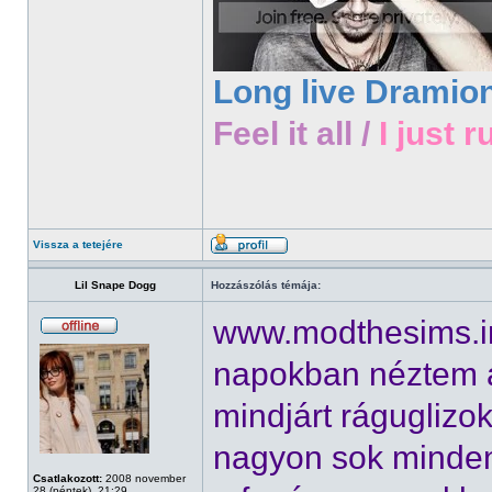
Long live Dramio
Feel it all /
I just r
Vissza a tetejére
Lil Snape Dogg
Hozzászólás témája:
www.modthesims.inf
napokban néztem 
mindjárt ráguglizo
nagyon sok minden 
Csatlakozott:
2008 november
28 (péntek), 21:29