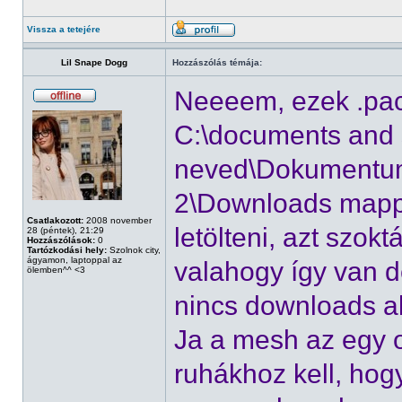
Vissza a tetejére
Lil Snape Dogg
Hozzászólás témája:
Neeeem, ezek .pack
C:\documents and s
neved\Dokumentum
2\Downloads mappáb
Csatlakozott:
2008 november
letölteni, azt szokt
28 (péntek), 21:29
Hozzászólások:
0
Tartózkodási hely:
Szolnok city,
ágyamon, laptoppal az
valahogy így van
ölemben^^ <3
nincs downloads ak
Ja a mesh az egy o
ruhákhoz kell, hog