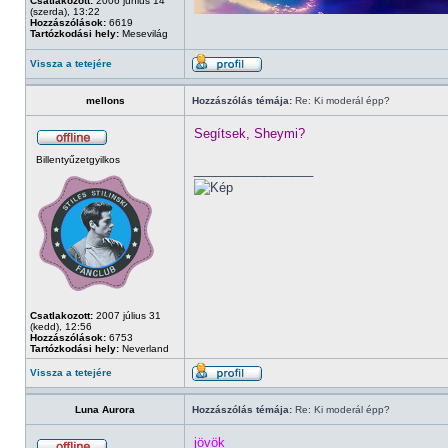
Csatlakozott:
2006 június 14
(szerda), 13:22
Hozzászólások:
6619
Tartózkodási hely:
Mesevilág
Vissza a tetejére
mellons
Hozzászólás témája:
Re: Ki moderál épp?
Segítsek, Sheymi?
Billentyűzetgyilkos
_________________
Csatlakozott:
2007 július 31
(kedd), 12:56
Hozzászólások:
6753
Tartózkodási hely:
Neverland
Vissza a tetejére
Luna Aurora
Hozzászólás témája:
Re: Ki moderál épp?
jövök