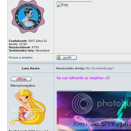
Csatlakozott:
2007 július 31
(kedd), 12:56
Hozzászólások:
6753
Tartózkodási hely:
Neverland
Vissza a tetejére
Luna Aurora
Hozzászólás témája:
Re: Ki moderál épp?
ha van lelkierőd az elejéhez xD
Billentyűzetgyilkos
_________________