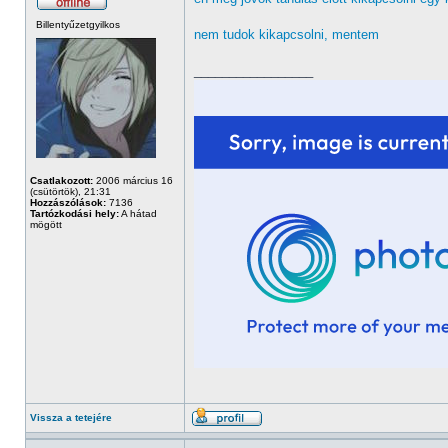
Billentyűzetgyilkos
nem tudok kikapcsolni, mentem
_________________
Csatlakozott:
2006 március 16
(csütörtök), 21:31
Hozzászólások:
7136
Tartózkodási hely:
A hátad
mögött
Vissza a tetejére