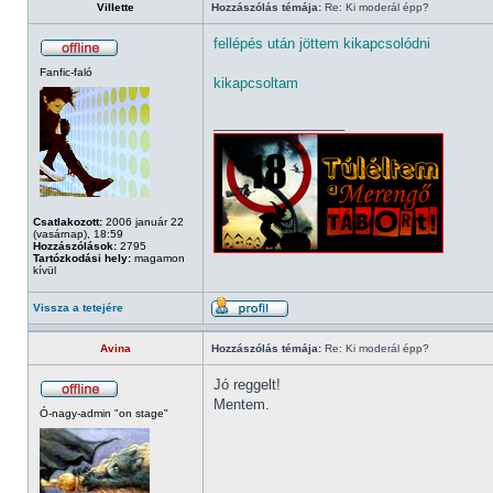
Villette
Hozzászólás témája:
Re: Ki moderál épp?
fellépés után jöttem kikapcsolódni
Fanfic-faló
kikapcsoltam
_________________
Csatlakozott:
2006 január 22
(vasárnap), 18:59
Hozzászólások:
2795
Tartózkodási hely:
magamon
kívül
Vissza a tetejére
Avina
Hozzászólás témája:
Re: Ki moderál épp?
Jó reggelt!
Mentem.
Ó-nagy-admin "on stage"