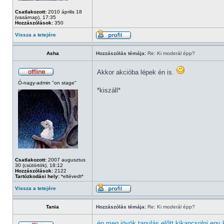
Csatlakozott:
2010 április 18
(vasárnap), 17:35
Hozzászólások:
350
Vissza a tetejére
Asha
Hozzászólás témája:
Re: Ki moderál épp?
Akkor akcióba lépek én is.
Ó-nagy-admin "on stage"
*kiszáll*
Csatlakozott:
2007 augusztus
30 (csütörtök), 18:12
Hozzászólások:
2122
Tartózkodási hely:
*eltévedt*
Vissza a tetejére
Tania
Hozzászólás témája:
Re: Ki moderál épp?
én meg jövök tanulás előtt kikapcsolni egy k