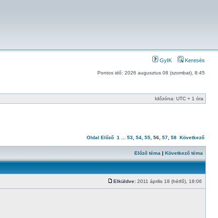
GyIK
Keresés
Pontos idő: 2026 augusztus 08 (szombat), 8:45
Időzóna: UTC + 1 óra
Oldal
Előző
1
...
53
,
54
,
55
,
56
,
57
,
58
Következő
Előző téma
|
Következő téma
Elküldve:
2011 április 18 (hétfő), 18:06