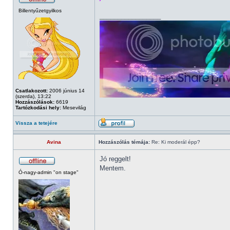
Billentyűzetgyilkos
_________________
Csatlakozott:
2006 június 14
(szerda), 13:22
Hozzászólások:
6619
Tartózkodási hely:
Mesevilág
Vissza a tetejére
Avina
Hozzászólás témája:
Re: Ki moderál épp?
Jó reggelt!
Mentem.
Ó-nagy-admin "on stage"