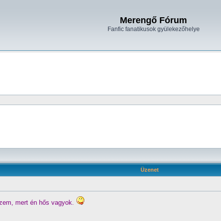
Merengő Fórum
Fanfic fanatikusok gyülekezőhelye
Üzenet
ézem, mert én hős vagyok.