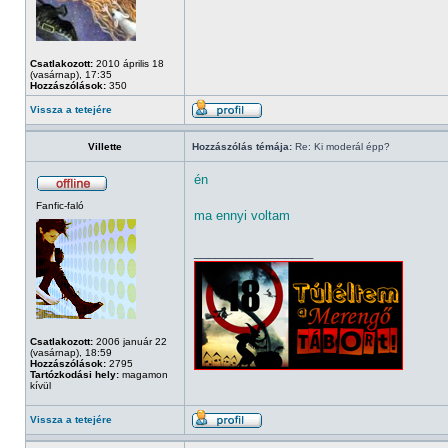
Csatlakozott:
2010 április 18
(vasárnap), 17:35
Hozzászólások:
350
Vissza a tetejére
Villette
Hozzászólás témája:
Re: Ki moderál épp?
én
Fanfic-faló
ma ennyi voltam
_________________
Csatlakozott:
2006 január 22
(vasárnap), 18:59
Hozzászólások:
2795
Tartózkodási hely:
magamon
kívül
Vissza a tetejére