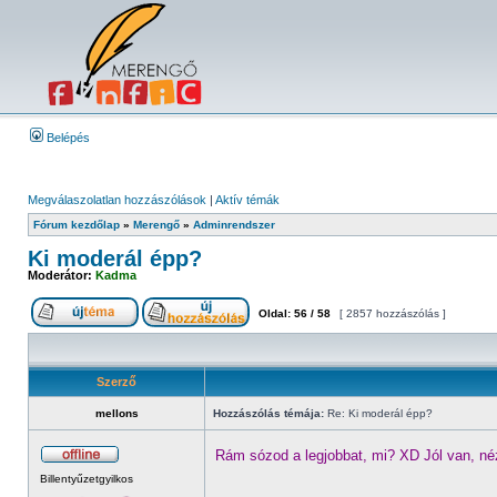
Belépés
Megválaszolatlan hozzászólások
|
Aktív témák
Fórum kezdőlap
»
Merengő
»
Adminrendszer
Ki moderál épp?
Moderátor:
Kadma
Oldal:
56
/
58
[ 2857 hozzászólás ]
Szerző
mellons
Hozzászólás témája:
Re: Ki moderál épp?
Rám sózod a legjobbat, mi? XD Jól van, n
Billentyűzetgyilkos
_________________