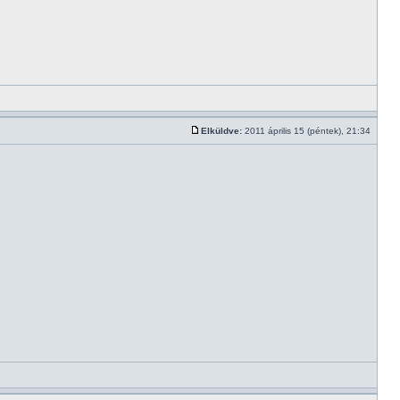
Elküldve:
2011 április 15 (péntek), 21:34