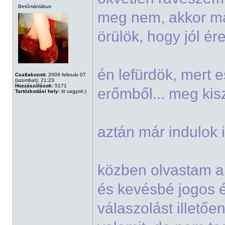
Betűmániákus
meg nem, akkor m
örülök, hogy jól é
én lefürdök, mert e
Csatlakozott:
2009 február 07
(szombat), 21:23
Hozzászólások:
5171
erőmből... meg ki
Tartózkodási hely:
itt vagyok:)
aztán már indulok 
közben olvastam a 
és kevésbé jogos 
válaszolást illető