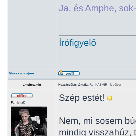
Ja, és Amphe, sok-
______________
Írófigyelő
Vissza a tetejére
amphetamin
Hozzászólás témája:
Re: KASMÍR - fedélzet
Szép estét!
Fanfic-faló
Nem, mi sosem búc
mindig visszahúz, 