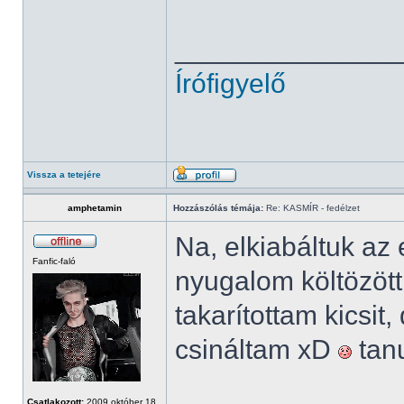
______________
Írófigyelő
Vissza a tetejére
amphetamin
Hozzászólás témája:
Re: KASMÍR - fedélzet
Na, elkiabáltuk a
Fanfic-faló
nyugalom költözött
takarítottam kicsi
csináltam xD
tanu
Csatlakozott:
2009 október 18