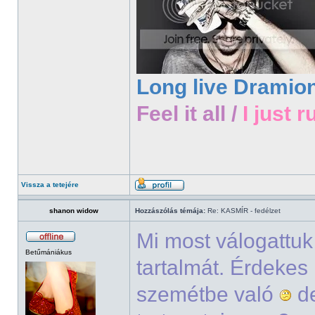
Long live Dramio
Feel it all /
I just r
Vissza a tetejére
shanon widow
Hozzászólás témája:
Re: KASMÍR - fedélzet
Mi most válogattu
Betűmániákus
tartalmát. Érdekes
szemétbe való
de