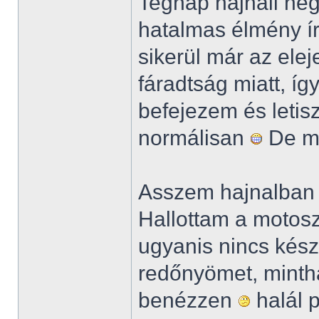
Tegnap hajnali ne
hatalmas élmény ír
sikerül már az elej
fáradtság miatt, íg
befejezem és letis
normálisan
De m
Asszem hajnalban 
Hallottam a motosz
ugyanis nincs kész 
redőnyömet, mintha
benézzen
halál p