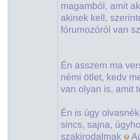
magamból, amit ak
akinek kell, szeri
fórumozóról van s
Én asszem ma vers
némi ötlet, kedv m
van olyan is, amit 
Én is úgy olvasné
sincs, sajna, úgyh
szakirodalmak
Au