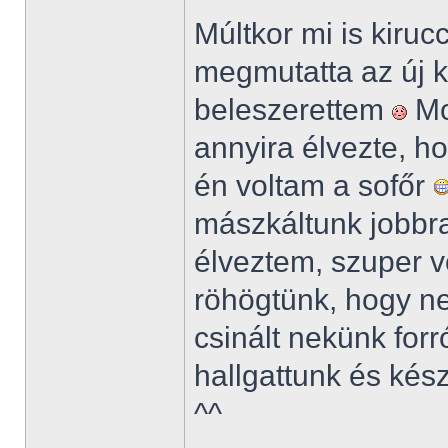
Múltkor mi is kiru
megmutatta az új ko
beleszerettem
Mo
annyira élvezte, h
én voltam a sofőr
mászkáltunk jobbr
élveztem, szuper vo
röhögtünk, hogy n
csinált nekünk forr
hallgattunk és kés
^^