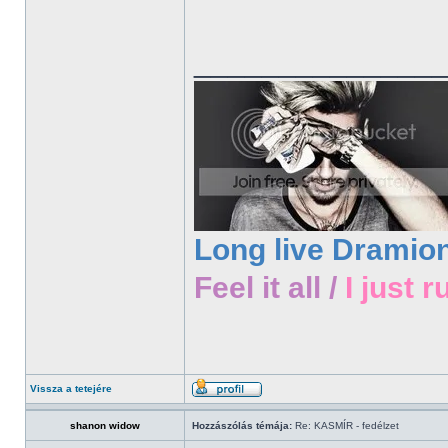
______________
Long live Dramio
Feel it all /
I just r
Vissza a tetejére
shanon widow
Hozzászólás témája:
Re: KASMÍR - fedélzet