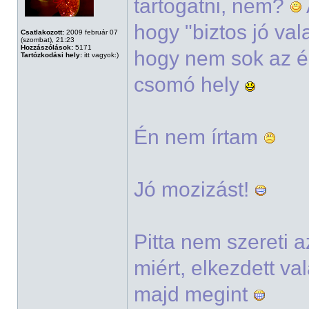
tartogatni, nem?
hogy "biztos jó val
Csatlakozott:
2009 február 07
(szombat), 21:23
Hozzászólások:
5171
hogy nem sok az ér
Tartózkodási hely:
itt vagyok:)
csomó hely
Én nem írtam
Jó mozizást!
Pitta nem szereti 
miért, elkezdett v
majd megint