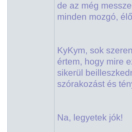
de az még messze v
minden mozgó, él
KyKym, sok szeren
értem, hogy mire e
sikerül beilleszked
szórakozást és tén
Na, legyetek jók!