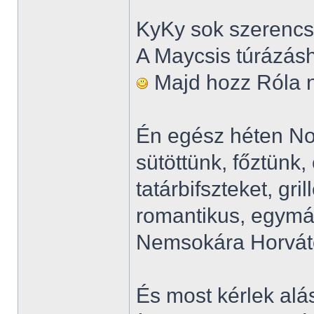
KyKy sok szerencsé
A Maycsis túrázásh
Majd hozz Róla né
Én egész héten No
sütöttünk, főztünk,
tatárbifszteket, gri
romantikus, egymá
Nemsokára Horvát
És most kérlek alá