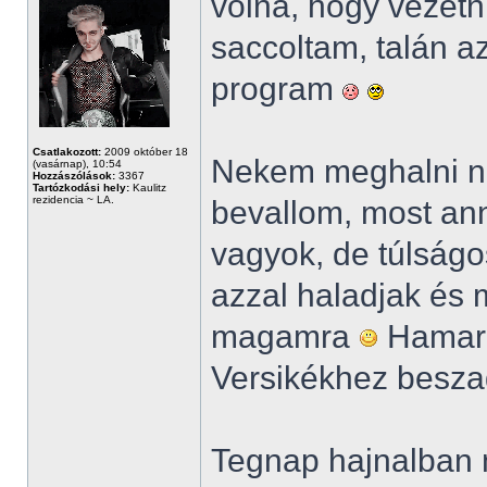
volna, hogy vezetn
saccoltam, talán a
program
Csatlakozott:
2009 október 18
Nekem meghalni ni
(vasárnap), 10:54
Hozzászólások:
3367
Tartózkodási hely:
Kaulitz
rezidencia ~ LA.
bevallom, most an
vagyok, de túlságo
azzal haladjak és 
magamra
Hamaro
Versikékhez besza
Tegnap hajnalban m