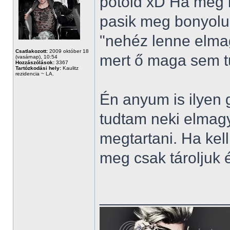
pótold xD Ha meg i
pasik meg bonyolul
"nehéz lenne elmag
Csatlakozott:
2009 október 18
mert ő maga sem t
(vasárnap), 10:54
Hozzászólások:
3367
Tartózkodási hely:
Kaulitz
rezidencia ~ LA.
Én anyum is ilyen 
tudtam neki elmagy
megtartani. Ha kell
meg csak tároljuk 
______________