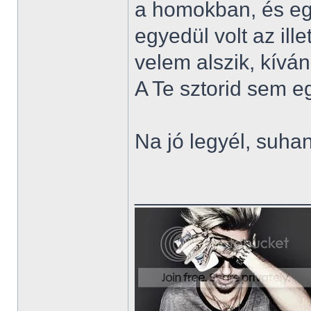
a homokban, és eg
egyedül volt az ill
velem alszik, kíván
A Te sztorid sem 
Na jó legyél, suh
______________