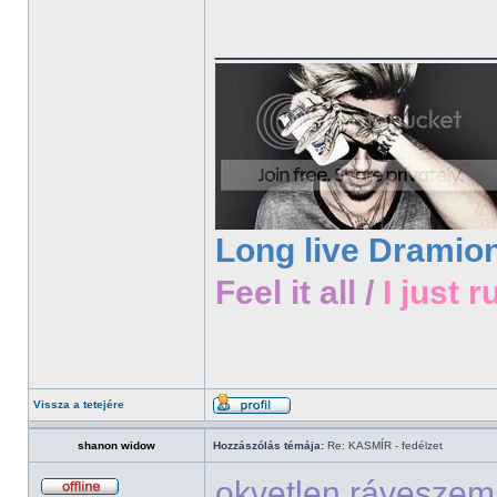
______________
Long live Dramio
Feel it all /
I just r
Vissza a tetejére
shanon widow
Hozzászólás témája:
Re: KASMÍR - fedélzet
okvetlen rávesze