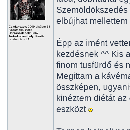
Szemöldökszedés 
elbújhat mellettem
Csatlakozott:
2009 október 18
(vasárnap), 10:54
Hozzászólások:
3367
Tartózkodási hely:
Kaulitz
rezidencia ~ LA.
Épp az imént vette
kezdésnek ^^ Kis a
finom tusfürdő és
Megittam a kávém
összképen, ugyani
kinéztem diétát az 
eszközt