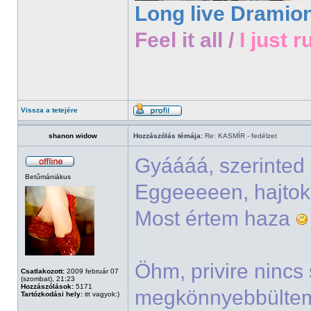
Long live Dramio
Feel it all /
I just r
Vissza a tetejére
shanon widow
Hozzászólás témája:
Re: KASMÍR - fedélzet
Gyáááá, szerinted
Betűmániákus
Eggeeeeen, hajto
Most értem haza
Öhm, privire nincs
Csatlakozott:
2009 február 07
(szombat), 21:23
Hozzászólások:
5171
megkönnyebbültem^
Tartózkodási hely:
itt vagyok:)