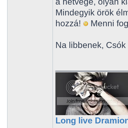
a hétvége, olyan kl
Mindegyik örök élm
hozzá!
Menni fog
Na libbenek, Csók
______________
Long live Dramio