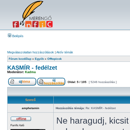
Belépés
Megválaszolatlan hozzászólások
|
Aktív témák
Fórum kezdőlap
»
Egyéb
»
Offtopicok
KASMÍR - fedélzet
Moderátor:
Kadma
Oldal:
5
/
105
[ 5246 hozzászólás ]
Szerző
amphetamin
Hozzászólás témája:
Re: KASMÍR - fedélzet
Ne haragudj, kicsi
Fanfic-faló