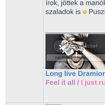
írok, jöttek a manó
szaladok is
Puszi
______________
Long live Dramio
Feel it all /
I just r