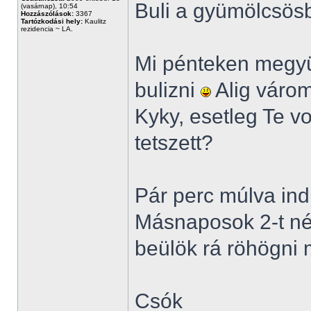
Buli a gyümölcsö
(vasárnap), 10:54
Hozzászólások:
3367
Tartózkodási hely:
Kaulitz
rezidencia ~ LA.
Mi pénteken megyü
bulizni
Alig várom
Kyky, esetleg Te vo
tetszett?
Pár perc múlva ind
Másnaposok 2-t né
beülök rá röhögni
Csók