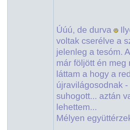
Úúú, de durva
Il
voltak cserélve a s
jelenleg a tesóm. A
már följött én me
láttam a hogy a re
újravilágosodnak -
suhogott... aztán v
lehettem...
Mélyen együttérz