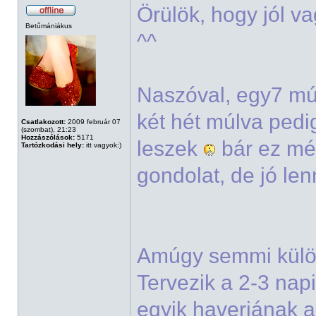
Örülök, hogy jól 
Betűmániákus
^^
Naszóval, egy7 mú
két hét múlva pedi
Csatlakozott:
2009 február 07
(szombat), 21:23
Hozzászólások:
5171
leszek
bár ez még
Tartózkodási hely:
itt vagyok:)
gondolat, de jó le
Amúgy semmi külön
Tervezik a 2-3 napi
egyik haverjának 