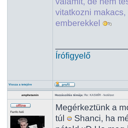
valamit, de nem t
vitatkozni makacs, 
emberekkel
______________
Írófigyelő
Vissza a tetejére
amphetamin
Hozzászólás témája:
Re: KASMÍR - fedélzet
Megérkeztünk a mo
Fanfic-faló
túl
Shanci, ha mé