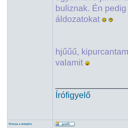
buliznak. Én pedi
áldozatokat
hjűűű, kipurcanta
valamit
______________
Írófigyelő
Vissza a tetejére