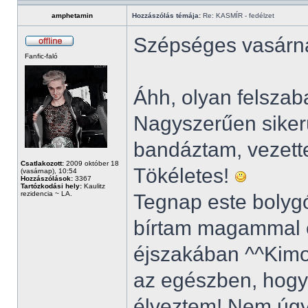
amphetamin
Hozzászólás témája:
Re: KASMÍR - fedélzet
Szépséges vasárna
Fanfic-faló
Áhh, olyan felszab
Nagyszerűen siker
bandáztam, vezette
Csatlakozott:
2009 október 18
Tökéletes!
(vasárnap), 10:54
Hozzászólások:
3367
Tartózkodási hely:
Kaulitz
rezidencia ~ LA.
Tegnap este bolygó
bírtam magammal é
éjszakában ^^Kimo
az egészben, hogy 
élveztem! Nem úgy,