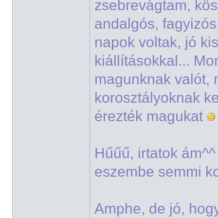
zsebrevágtam, k
andalgós, fagyizó
napok voltak, jó ki
kiállításokkal... M
magunknak valót, m
korosztályoknak ked
érezték magukat
Hűűű, irtatok ám^
eszembe semmi ko
Amphe, de jó, hog