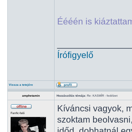
Éééén is kiáztat
______________
Írófigyelő
Vissza a tetejére
amphetamin
Hozzászólás témája:
Re: KASMÍR - fedélzet
Kíváncsi vagyok, 
Fanfic-faló
szoktam beolvasni,
időd, dobhatnál egy