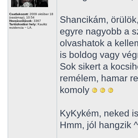
Csatlakozott:
2009 október 18
Shancikám, örülök,
(vasárnap), 10:54
Hozzászólások:
3367
Tartózkodási hely:
Kaulitz
rezidencia ~ LA.
egyre nagyobb a s
olvashatok a kell
is boldog vagy vég
Sok sikert a kocsi
remélem, hamar re
komoly
KyKykém, neked is
Hmm, jól hangzik 