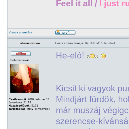
Feel it all /
I just r
Vissza a tetejére
shanon widow
Hozzászólás témája:
Re: KASMÍR - fedélzet
He-eló!
Betűmániákus
Kicsit ki vagyok p
Mindjárt fürdök, h
Csatlakozott:
2009 február 07
(szombat), 21:23
Hozzászólások:
5171
már muszáj végigcs
Tartózkodási hely:
itt vagyok:)
szerencse-kívánsá