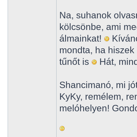
Na, suhanok olvas
kölcsönbe, ami megt
álmainkat!
Kívánc
mondta, ha hiszek 
tűnőt is
Hát, mind
Shancimanó, mi jót
KyKy, remélem, re
melóhelyen! Gondo