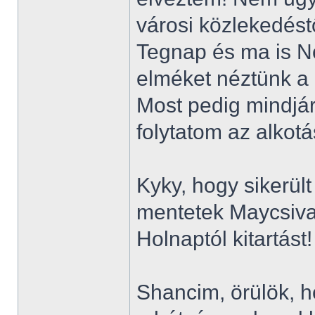
városi közlekedést
Tegnap és ma is N
elméket néztünk a
Most pedig mindjá
folytatom az alkotá
Kyky, hogy sikerült
mentetek Maycsival
Holnaptól kitartást
Shancim, örülök, h