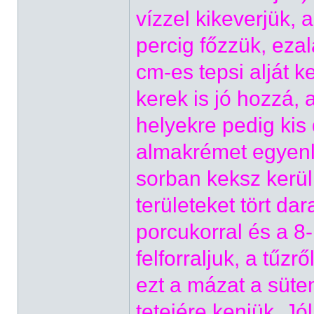
vízzel kikeverjük,
percig főzzük, ezal
cm-es tepsi alját 
kerek is jó hozzá, 
helyekre pedig kis
almakrémet egyenle
sorban keksz kerül
területeket tört dar
porcukorral és a 8
felforraljuk, a tűz
ezt a mázat a süt
tetejére kenjük. Jó