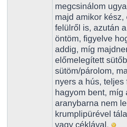
megcsinálom ugyan
majd amikor kész, 
felülről is, azután
öntöm, figyelve h
addig, míg majdnem
előmelegített sütő
sütöm/párolom, ma
nyers a hús, teljes
hagyom bent, míg 
aranybarna nem le
krumplipürével tál
vagy céklával.