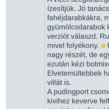
ízesítjük. Jó tanác
fahéjdarabkákra, m
gyümölcsdarabok kö
verziót válaszd. 
mivel folyékony.
H
nagy részét, de eg
ezután kézi botmix
Elvetemültebbek h
villát is.
A pudingport csomó
kivihez keverve fe