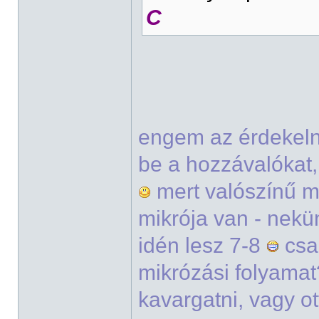
C
engem az érdekeln
be a hozzávalókat,
mert valószínű 
mikrója van - nek
idén lesz 7-8
csa
mikrózási folyamat?
kavargatni, vagy o