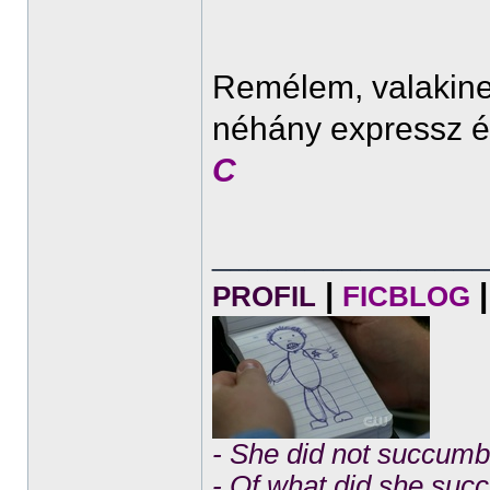
Remélem, valakine
néhány expressz é
C
______________
|
|
PROFIL
FICBLOG
- She did not succumb 
- Of what did she su