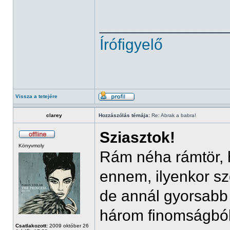
______________
Írófigyelő
Vissza a tetejére
clarey
Hozzászólás témája:
Re: Abrak a babra!
Sziasztok!
Könyvmoly
Rám néha rámtör,
ennem, ilyenkor sz
de annál gyorsabb
három finomságból
Csatlakozott:
2009 október 26