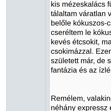
kis mézeskalács fű
tálaltam váratlan
belőle kókuszos-cso
cseréltem le kóku
kevés étcsokit, m
csokimázzal. Ezen 
született már, de
fantázia és az ízl
Remélem, valakine
néhány expressz 