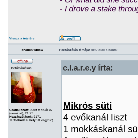
- I drove a stake throu
Vissza a tetejére
shanon widow
Hozzászólás témája:
Re: Abrak a babra!
c.l.a.r.e.y írta:
Betűmániákus
Mikrós süti
Csatlakozott:
2009 február 07
(szombat), 21:23
4 evőkanál liszt
Hozzászólások:
5171
Tartózkodási hely:
itt vagyok:)
1 mokkáskanál sü