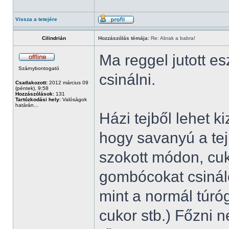
Vissza a tetejére
Cilindrián
Hozzászólás témája:
Re: Abrak a babra!
Ma reggel jutott 
Szárnybontogató
csinálni.
Csatlakozott:
2012 március 09
(péntek), 9:58
Hozzászólások:
131
Tartózkodási hely:
Valóságok
határán...
Házi tejből lehet 
hogy savanyú a tej,
szokott módon, cuk
gombócokat csinál
mint a normál túróg
cukor stb.) Főzni n