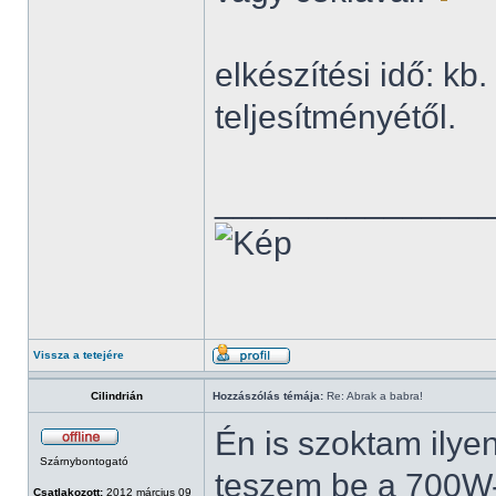
elkészítési idő: kb
teljesítményétől.
______________
Vissza a tetejére
Cilindrián
Hozzászólás témája:
Re: Abrak a babra!
Én is szoktam ilyen
Szárnybontogató
teszem be a 700W-
Csatlakozott:
2012 március 09