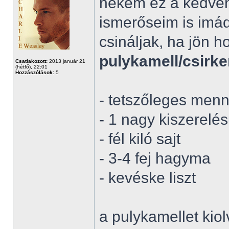
nekem ez a kedven
ismerőseim is imádj
csináljak, ha jön 
pulykamell/csirk
Csatlakozott:
2013 január 21
(hétfő), 22:01
Hozzászólások:
5
- tetszőleges menn
- 1 nagy kiszerelé
- fél kiló sajt
- 3-4 fej hagyma
- kevéske liszt
a pulykamellet kiol