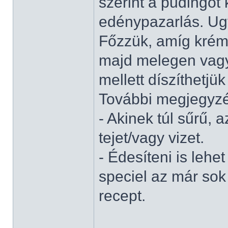
szerint a pudingot 
edénypazarlás. Ugy
Főzzük, amíg krém
majd melegen vagy 
mellett díszíthetjük
További megjegyz
- Akinek túl sűrű,
tejet/vagy vizet.
- Édesíteni is lehe
speciel az már sok 
recept.