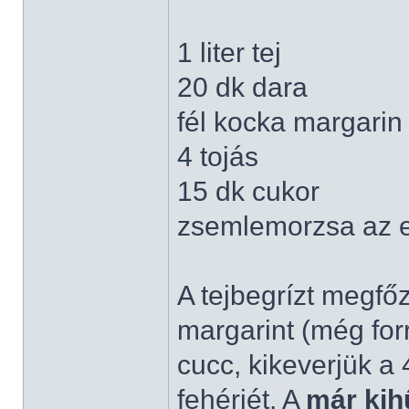
1 liter tej
20 dk dara
fél kocka margarin
4 tojás
15 dk cukor
zsemlemorzsa az 
A tejbegrízt megfő
margarint (még for
cucc, kikeverjük a 
fehérjét. A
már kih