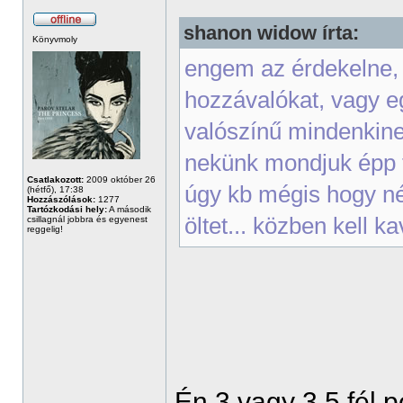
shanon widow írta:
Könyvmoly
engem az érdekelne, 
hozzávalókat, vagy e
valószínű mindenkin
nekünk mondjuk épp 
Csatlakozott:
2009 október 26
úgy kb mégis hogy néz
(hétfő), 17:38
Hozzászólások:
1277
Tartózkodási hely:
A második
öltet... közben kell 
csillagnál jobbra és egyenest
reggelig!
Én 3 vagy 3,5 fél p