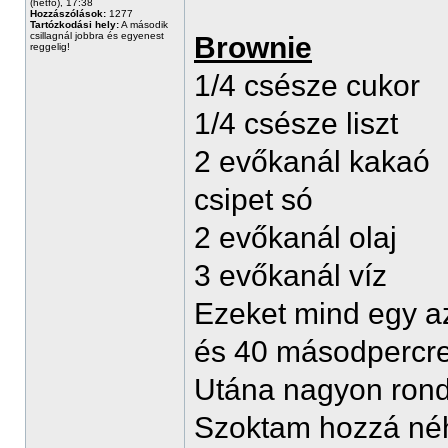
(hétfő), 17:38
Hozzászólások:
1277
Tartózkodási hely:
A második
csillagnál jobbra és egyenest
Brownie
reggelig!
1/4 csésze cukor
1/4 csésze liszt
2 evőkanál kakaó
csipet só
2 evőkanál olaj
3 evőkanál víz
Ezeket mind egy 
és 40 másodpercr
Utána nagyon rond
Szoktam hozzá néha