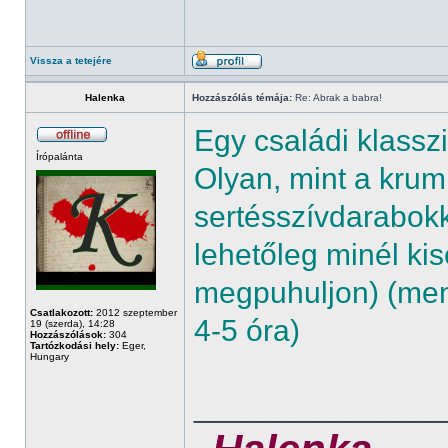
Vissza a tetejére
Halenka
Hozzászólás témája:
Re: Abrak a babra!
Egy családi klassz
Írópalánta
Olyan, mint a krump
sertésszívdarabokk
lehetőleg minél k
megpuhuljon) (menny
Csatlakozott:
2012 szeptember
4-5 óra)
19 (szerda), 14:28
Hozzászólások:
304
Tartózkodási hely:
Eger,
Hungary
______________