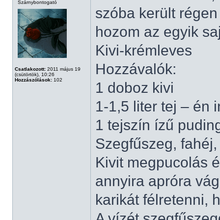
Szárnybontogató
szóba került régen
hozom az egyik sa
Kivi-krémleves
Hozzávalók:
Csatlakozott:
2011 május 19
(csütörtök), 10:26
Hozzászólások:
102
1 doboz kivi
1-1,5 liter tej – én
1 tejszín ízű pudin
Szegfűszeg, fahéj, 
Kivit megpucolás é
annyira apróra vág
karikát félretenni,
A vízét szegfűszegg