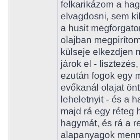
felkarikázom a ha
elvagdosni, sem kik
a husit megforgato
olajban megpirítom
külseje elkezdjen
járok el - lisztezés, 
ezután fogok egy m
evőkanál olajat önt
leheletnyit - és a
majd rá egy réteg 
hagymát, és rá a re
alapanyagok menn