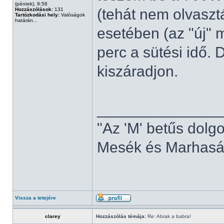
(péntek), 9:58
(tehát nem olvaszt
Hozzászólások:
131
Tartózkodási hely:
Valóságok
határán...
esetében (az "új" 
perc a sütési idő. 
kiszáradjon.
______________
"Az 'M' betűs dolg
Mesék és Marhaság
Vissza a tetejére
clarey
Hozzászólás témája:
Re: Abrak a babra!