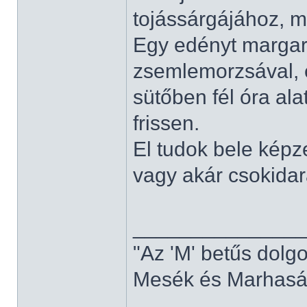
tojássárgájához, m
Egy edényt margar
zsemlemorzsával, é
sütőben fél óra ala
frissen.
El tudok bele képz
vagy akár csokidara
______________
"Az 'M' betűs dolg
Mesék és Marhaság