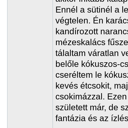
Ennél a sütinél a 
végtelen. Én karác
kandírozott narancs
mézeskalács fűszer
tálaltam váratlan 
belőle kókuszos-csok
cseréltem le kóku
kevés étcsokit, ma
csokimázzal. Ezen 
született már, de 
fantázia és az ízlé