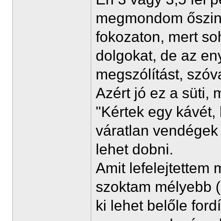
megmondom őszint
fokozaton, mert so
dolgokat, de az en
megszólítást, szóv
Azért jó ez a süti, 
"Kértek egy kávét,
váratlan vendégek
lehet dobni.
Amit lefelejtettem 
szoktam mélyebb (k
ki lehet belőle ford