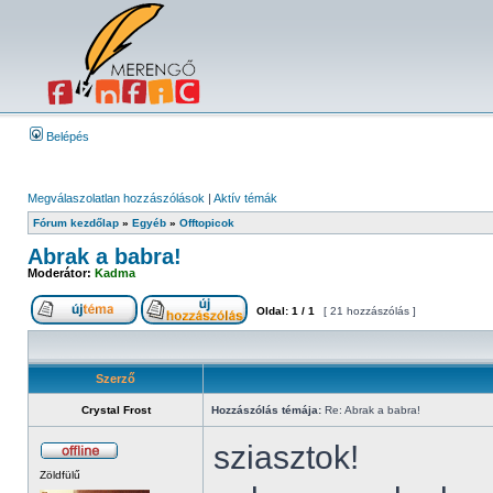
Belépés
Megválaszolatlan hozzászólások
|
Aktív témák
Fórum kezdőlap
»
Egyéb
»
Offtopicok
Abrak a babra!
Moderátor:
Kadma
Oldal:
1
/
1
[ 21 hozzászólás ]
Szerző
Crystal Frost
Hozzászólás témája:
Re: Abrak a babra!
sziasztok!
Zöldfülű