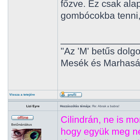
főzve. Ez csak ala
gombócokba tenni, 
______________
"Az 'M' betűs dolg
Mesék és Marhaság
Vissza a tetejére
Lizi Eyre
Hozzászólás témája:
Re: Abrak a babra!
Cilindrán, ne is m
Betűmániákus
hogy együk meg né