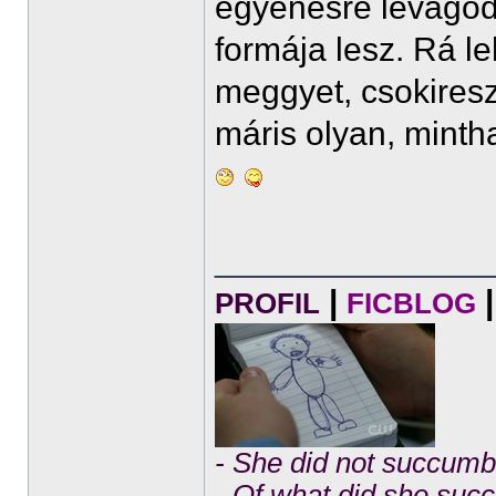
egyenesre levágod 
formája lesz. Rá le
meggyet, csokiresz
máris olyan, minth
______________
|
|
PROFIL
FICBLOG
- She did not succumb 
- Of what did she su