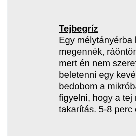
Tejbegríz
Egy mélytányérba b
megennék, ráöntöm a
mert én nem szeret
beletenni egy kev
bedobom a mikróba 
figyelni, hogy a te
takarítás. 5-8 perc