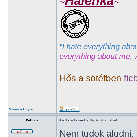
Halenka
~
~
"I hate everything abo
everything about me, 
Hős a sötétben
fic
Vissza a tetejére
Bellinda
Hozzászólás témája:
Re: Abrak a babra!
Nem tudok aludni, 