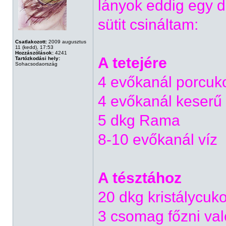
lányok eddig egy d
sütit csináltam:
Csatlakozott:
2009 augusztus
11 (kedd), 17:53
Hozzászólások:
4241
A tetejére
Tartózkodási hely:
Sohacsodaország
4 evőkanál porcuk
4 evőkanál keserű
5 dkg Rama
8-10 evőkanál víz
A tésztához
20 dkg kristálycuko
3 csomag főzni val