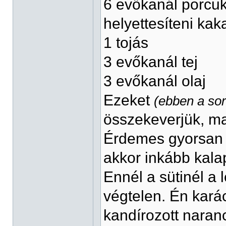
6 evőkanál porcukor
helyettesíteni ka
1 tojás
3 evőkanál tej
3 evőkanál olaj
Ezeket
(ebben a so
összekeverjük, ma
Érdemes gyorsan 
akkor inkább kala
Ennél a sütinél a
végtelen. Én kará
kandírozott naranc