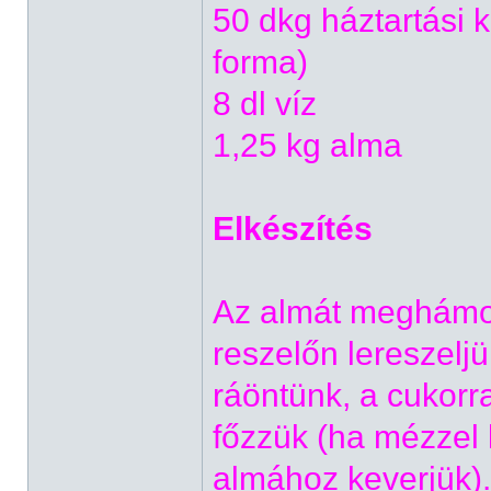
50 dkg háztartási k
forma)
8 dl víz
1,25 kg alma
Elkészítés
Az almát meghámo
reszelőn lereszeljü
ráöntünk, a cukorra
főzzük (ha mézzel 
almához keverjük).