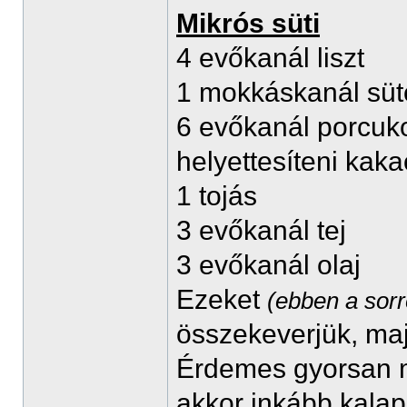
Mikrós süti
4 evőkanál liszt
1 mokkáskanál süt
6 evőkanál porcukor 
helyettesíteni kak
1 tojás
3 evőkanál tej
3 evőkanál olaj
Ezeket
(ebben a sor
összekeverjük, maj
Érdemes gyorsan m
akkor inkább kalap