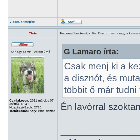
Vissza a tetejére
Chris
Hozzászólás témája:
Re: Dracoizmus, avagy a keresztén
G Lamaro írta:
Ó-nagy admin "Verem-úrnő"
Csak menj ki a ke
a disznót, és muta
többit ő már tudni 
Csatlakozott:
2011 március 07
Én lavórral szokt
(hétfő), 13:41
Hozzászólások:
2730
Tartózkodási hely:
erdei tisztás
______________