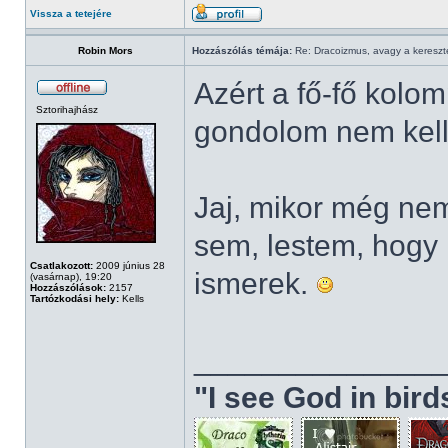
Vissza a tetejére
Robin Mors
Hozzászólás témája:
Re: Dracoizmus, avagy a keresztén
Azért a fő-fő kolo
Sztorihajhász
gondolom nem kell 
Jaj, mikor még ne
sem, lestem, hogy k
Csatlakozott:
2009 június 28
ismerek.
(vasárnap), 19:20
Hozzászólások:
2157
Tartózkodási hely:
Kells
______________
"I see God in bir