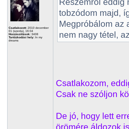
Részemről eddig 
tobzódom majd, í
Megpróbálom az an
Csatlakozott:
2010 december
01 (szerda), 16:04
nem nagy tétel, az
Hozzászólások:
3408
Tartózkodási hely:
In my
dreams
Csatlakozom, eddig
Csak ne szóljon k
De jó, hogy lett err
örömére áldozok is