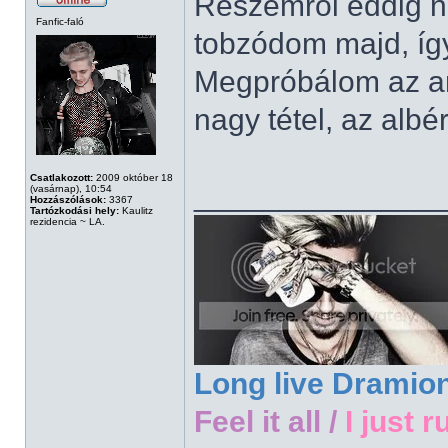
Részemről eddig n
Fanfic-faló
tobzódom majd, íg
Megpróbálom az any
nagy tétel, az albé
Csatlakozott:
2009 október 18
______________
(vasárnap), 10:54
Hozzászólások:
3367
Tartózkodási hely:
Kaulitz
rezidencia ~ LA.
Long live Dramio
Feel it all /
I just r