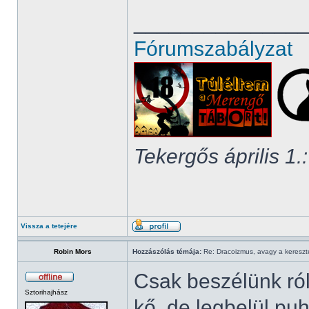
______________
Fórumszabályzat
Tekergős április 1.:
Vissza a tetejére
Robin Mors
Hozzászólás témája:
Re: Dracoizmus, avagy a keresztén
Csak beszélünk ró
Sztorihajhász
kő, de legbelül pu