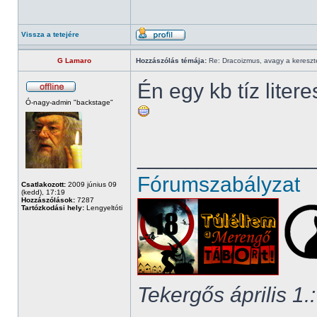
Vissza a tetejére
G Lamaro
Hozzászólás témája:
Re: Dracoizmus, avagy a keresztén
Én egy kb tíz liter
Ó-nagy-admin "backstage"
______________
Fórumszabályzat
Csatlakozott:
2009 június 09
(kedd), 17:19
Hozzászólások:
7287
Tartózkodási hely:
Lengyeltóti
Tekergős április 1.: