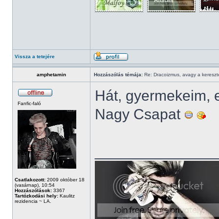
Vissza a tetejére
amphetamin
Hozzászólás témája:
Re: Dracoizmus, avagy a keresztén
Hát, gyermekeim, el
Fanfic-faló
Nagy Csapat
______________
Csatlakozott:
2009 október 18
(vasárnap), 10:54
Hozzászólások:
3367
Tartózkodási hely:
Kaulitz
rezidencia ~ LA.