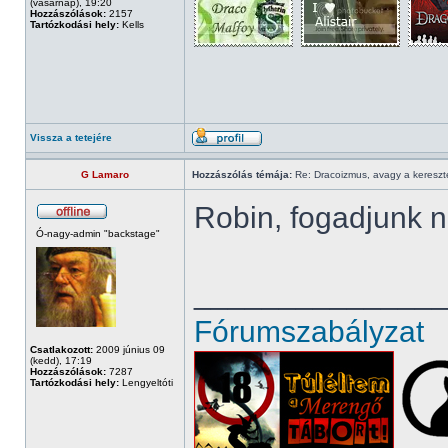
(vasárnap), 19:20
Hozzászólások:
2157
Tartózkodási hely:
Kells
Vissza a tetejére
G Lamaro
Hozzászólás témája:
Re: Dracoizmus, avagy a keresztén
Robin, fogadjunk n
Ó-nagy-admin "backstage"
______________
Fórumszabályzat
Csatlakozott:
2009 június 09
(kedd), 17:19
Hozzászólások:
7287
Tartózkodási hely:
Lengyeltóti