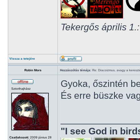
Tekergős április 1.:
Vissza a tetejére
Robin Mors
Hozzászólás témája:
Re: Dracoizmus, avagy a keresztén
Gyoka, őszintén be
Sztorihajhász
És erre büszke va
______________
"I see God in bir
Csatlakozott:
2009 június 28