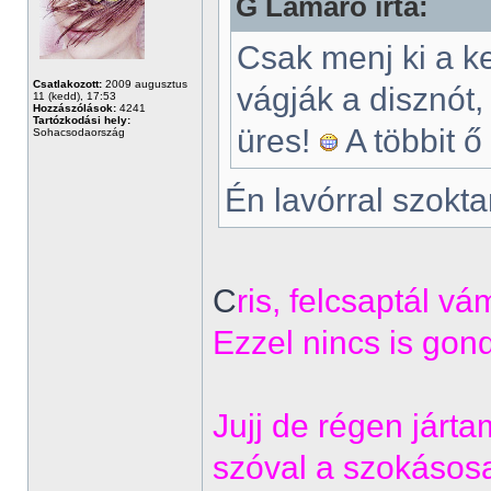
G Lamaro írta:
Csak menj ki a k
Csatlakozott:
2009 augusztus
vágják a disznót,
11 (kedd), 17:53
Hozzászólások:
4241
Tartózkodási hely:
üres!
A többit ő
Sohacsodaország
Én lavórral szok
C
ris, felcsaptál vá
Ezzel nincs is gon
Jujj de régen jártam
szóval a szokásos