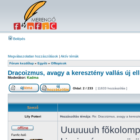
Belépés
Megválaszolatlan hozzászólások
|
Aktív témák
Fórum kezdőlap
»
Egyéb
»
Offtopicok
Dracoizmus, avagy a keresztény vallás új ell
Moderátor:
Kadma
Oldal:
2
/
233
[ 11633 hozzászólás ]
Szerző
Lily Potteri
Hozzászólás témája:
Re: Dracoizmus, avagy a keresztén
Uuuuuuh fõkolompos
Fanfic-faló