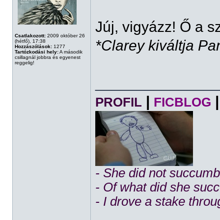
Júj, vigyázz! Ő a
Csatlakozott:
2009 október 26
*Clarey kiváltja Pa
(hétfő), 17:38
Hozzászólások:
1277
Tartózkodási hely:
A második
csillagnál jobbra és egyenest
reggelig!
______________
|
|
PROFIL
FICBLOG
- She did not succumb 
- Of what did she su
- I drove a stake throu