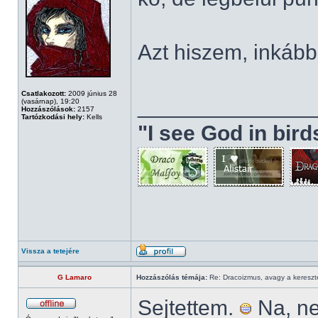
Azt hiszem, inkább 
Csatlakozott:
2009 június 28
______________
(vasárnap), 19:20
Hozzászólások:
2157
Tartózkodási hely:
Kells
"I see God in bir
Vissza a tetejére
G Lamaro
Hozzászólás témája:
Re: Dracoizmus, avagy a keresztén
Sejtettem.
Na, ne