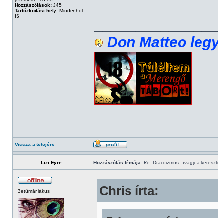
Hozzászólások:
245
Tartózkodási hely:
Mindenhol
IS
______________
Don Matteo legy
Vissza a tetejére
Lizi Eyre
Hozzászólás témája:
Re: Dracoizmus, avagy a keresztén
Chris írta:
Betűmániákus