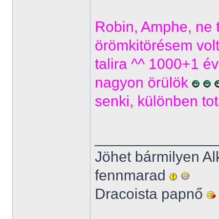
Robin, Amphe, ne 
örömkitörésem volt
talira ^^ 1000+1 év
nagyon örülök
senki, különben to
______________
Jöhet bármilyen Al
fennmarad
Dracoista papnő