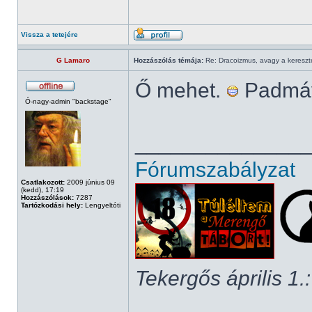
Vissza a tetejére
G Lamaro
Hozzászólás témája:
Re: Dracoizmus, avagy a keresztén
Ő mehet.
Padmáva
Ó-nagy-admin "backstage"
______________
Fórumszabályzat
Csatlakozott:
2009 június 09
(kedd), 17:19
Hozzászólások:
7287
Tartózkodási hely:
Lengyeltóti
Tekergős április 1.: