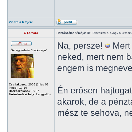
Vissza a tetejére
G Lamaro
Hozzászólás témája:
Re: Dracoizmus, avagy a keresztén
Na, persze!
Mert
Ó-nagy-admin "backstage"
neked, mert nem b
engem is megnevet
Csatlakozott:
2009 június 09
Én erősen hajtoga
(kedd), 17:19
Hozzászólások:
7287
Tartózkodási hely:
Lengyeltóti
akarok, de a pénz
mész te sehova, ne