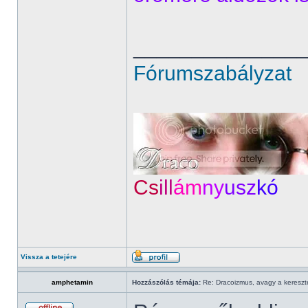
______________
Fórumszabályzat
Cs
ill
ám
ny
usz
kó
Vissza a tetejére
amphetamin
Hozzászólás témája:
Re: Dracoizmus, avagy a keresztén