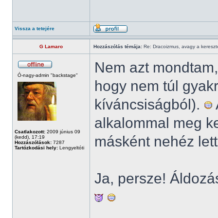
Vissza a tetejére
G Lamaro
Hozzászólás témája:
Re: Dracoizmus, avagy a keresztén
Nem azt mondtam, 
Ó-nagy-admin "backstage"
hogy nem túl gyak
kíváncsiságból).
alkalommal meg ke
Csatlakozott:
2009 június 09
másként nehéz lett 
(kedd), 17:19
Hozzászólások:
7287
Tartózkodási hely:
Lengyeltóti
Ja, persze! Áldozás