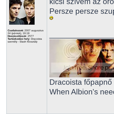
kicsi szívem az örö
Persze persze szupe
Csatlakozott:
2007 augusztus
______________
24 (péntek), 19:19
Hozzászólások:
2577
Tartózkodási hely:
Dracoista
szentély - Slash főosztály
Dracoista főpapnő
When Albion's need 