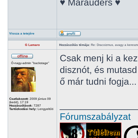
♥ Marauders ♥
Vissza a tetejére
G Lamaro
Hozzászólás témája:
Re: Dracoizmus, avagy a keresztén
Csak menj ki a ke
Ó-nagy-admin "backstage"
disznót, és mutasd 
ő már tudni fogja..
Csatlakozott:
2009 június 09
______________
(kedd), 17:19
Hozzászólások:
7287
Tartózkodási hely:
Lengyeltóti
Fórumszabályzat