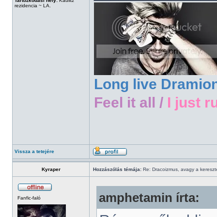
Tartózkodási hely:
Kaulitz
rezidencia ~ LA.
Long live Dramio
Feel it all /
I just r
Vissza a tetejére
Kyraper
Hozzászólás témája:
Re: Dracoizmus, avagy a keresztén
amphetamin írta:
Fanfic-faló