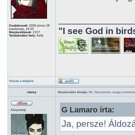
______________
Csatlakozott:
2009 június 28
"I see God in bir
(vasárnap), 19:20
Hozzászólások:
2157
Tartózkodási hely:
Kells
Vissza a tetejére
clarey
Hozzászólás témája:
Re: Dracoizmus, avagy a keresztén
G Lamaro írta:
Könyvmoly
Ja, persze! Áldozá