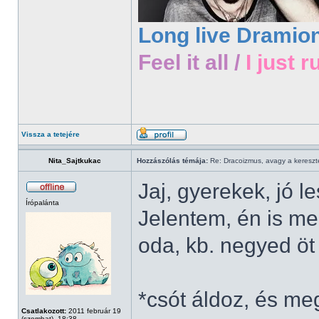
Long live Dramio
Feel it all /
I just r
Vissza a tetejére
Nita_Sajtkukac
Hozzászólás témája:
Re: Dracoizmus, avagy a keresztén
Jaj, gyerekek, jó l
Írópalánta
Jelentem, én is me
oda, kb. negyed öt
*csót áldoz, és me
Csatlakozott:
2011 február 19
(szombat), 18:38