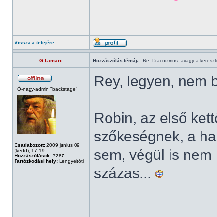
Vissza a tetejére
G Lamaro
Hozzászólás témája:
Re: Dracoizmus, avagy a keresztén
Rey, legyen, nem
Ó-nagy-admin "backstage"
Robin, az első ket
szőkeségnek, a ha
Csatlakozott:
2009 június 09
sem, végül is nem 
(kedd), 17:19
Hozzászólások:
7287
Tartózkodási hely:
Lengyeltóti
százas...
______________