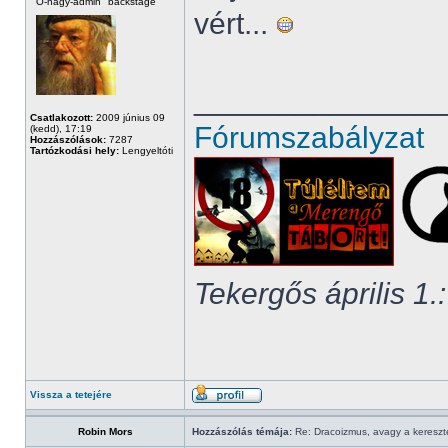
Ó-nagy-admin "backstage"
vért...
______________
Csatlakozott:
2009 június 09
Fórumszabályzat
(kedd), 17:19
Hozzászólások:
7287
Tartózkodási hely:
Lengyeltóti
Tekergős április 1.:
Vissza a tetejére
Robin Mors
Hozzászólás témája:
Re: Dracoizmus, avagy a keresztén