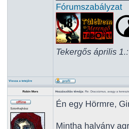
Fórumszabályzat
Tekergős április 1.:
Vissza a tetejére
Robin Mors
Hozzászólás témája:
Re: Dracoizmus, avagy a keresztén
Én egy Hörmre, Gin
Sztorihajhász
Mintha halvány agr