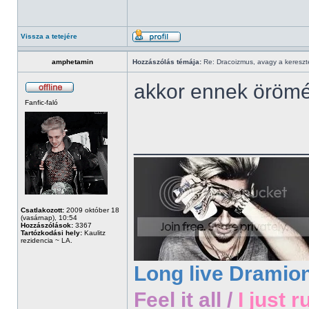
Vissza a tetejére
amphetamin
Hozzászólás témája:
Re: Dracoizmus, avagy a keresztén
akkor ennek örömér
Fanfic-faló
______________
Csatlakozott:
2009 október 18
(vasárnap), 10:54
Hozzászólások:
3367
Tartózkodási hely:
Kaulitz
rezidencia ~ LA.
Long live Dramio
Feel it all /
I just r