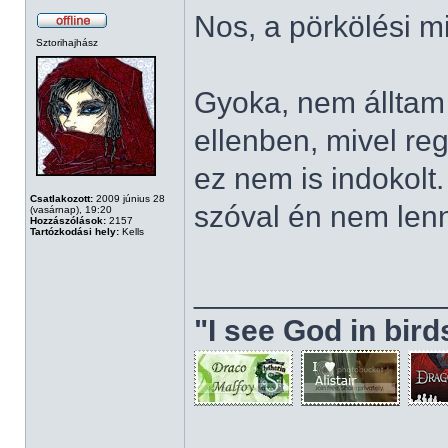
Nos, a pörkölési m
Sztorihajhász
Gyoka, nem álltam
ellenben, mivel regg
ez nem is indokolt
Csatlakozott:
2009 június 28
szóval én nem len
(vasárnap), 19:20
Hozzászólások:
2157
Tartózkodási hely:
Kells
______________
"I see God in bir