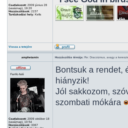
Csatlakozott:
2009 június 28
(vasárnap), 19:20
Hozzászólások:
2157
Tartózkodási hely:
Kells
Vissza a tetejére
amphetamin
Hozzászólás témája:
Re: Dracoizmus, avagy a keresztén
Bontsuk a rendet, é
Fanfic-faló
hiányzik!
Jól sakkozom, szóv
szombati mókára
Csatlakozott:
2009 október 18
______________
(vasárnap), 10:54
Hozzászólások:
3367