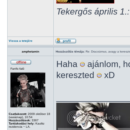
Tekergős április 1.:
Vissza a tetejére
amphetamin
Hozzászólás témája:
Re: Dracoizmus, avagy a keresztén
Haha
ajánlom, h
Fanfic-faló
kereszted
xD
______________
Csatlakozott:
2009 október 18
(vasárnap), 10:54
Hozzászólások:
3367
Tartózkodási hely:
Kaulitz
rezidencia ~ LA.