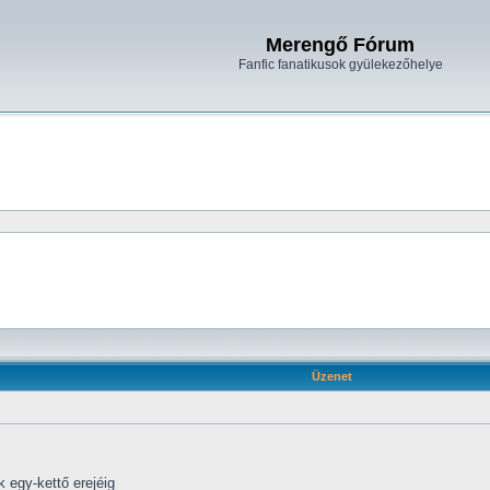
Merengő Fórum
Fanfic fanatikusok gyülekezőhelye
Üzenet
 egy-kettő erejéig