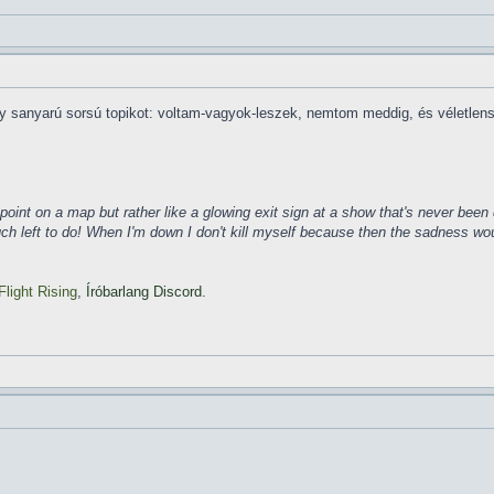
y sanyarú sorsú topikot: voltam-vagyok-leszek, nemtom meddig, és véletlen
ke a point on a map but rather like a glowing exit sign at a show that's never b
much left to do! When I'm down I don't kill myself because then the sadness wo
Flight Rising
,
Íróbarlang Discord
.