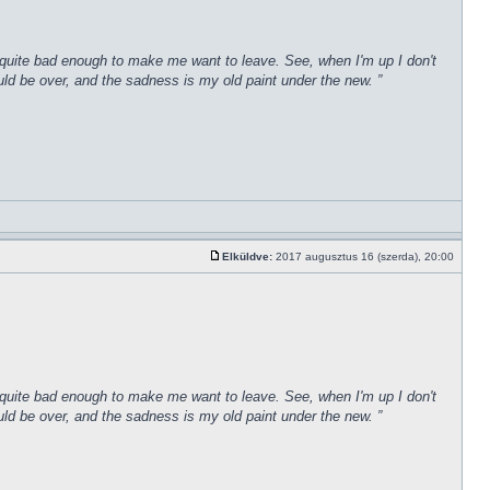
een quite bad enough to make me want to leave. See, when I'm up I don't
uld be over, and the sadness is my old paint under the new. ”
Elküldve:
2017 augusztus 16 (szerda), 20:00
een quite bad enough to make me want to leave. See, when I'm up I don't
uld be over, and the sadness is my old paint under the new. ”