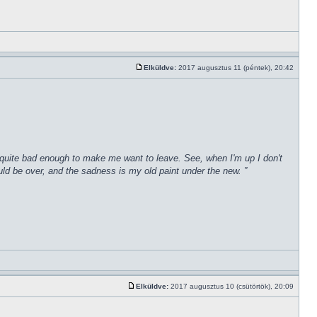
Elküldve:
2017 augusztus 11 (péntek), 20:42
een quite bad enough to make me want to leave. See, when I'm up I don't
uld be over, and the sadness is my old paint under the new. ”
Elküldve:
2017 augusztus 10 (csütörtök), 20:09