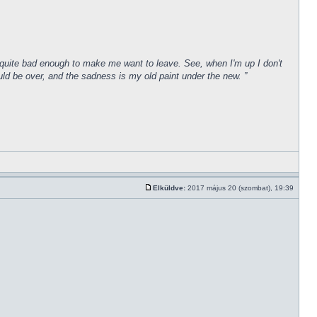
een quite bad enough to make me want to leave. See, when I'm up I don't
uld be over, and the sadness is my old paint under the new. ”
Elküldve:
2017 május 20 (szombat), 19:39