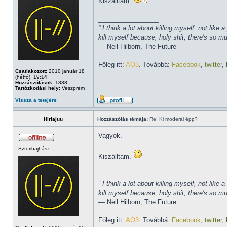
Kiszálltam.
_________________
“ I think a lot about killing myself, not li
kill myself because, holy shit, there's so 
― Neil Hilborn, The Future
Főleg itt:
AO3
. Továbbá:
Facebook
,
twitter
,
Csatlakozott:
2010 január 18
(hétfő), 19:14
Hozzászólások:
1888
Tartózkodási hely:
Veszprém
Vissza a tetejére
Hiriajuu
Hozzászólás témája:
Re: Ki moderál épp?
Vagyok.
Sztorihajhász
Kiszálltam.
_________________
“ I think a lot about killing myself, not li
kill myself because, holy shit, there's so 
― Neil Hilborn, The Future
Főleg itt:
AO3
. Továbbá:
Facebook
,
twitter
,