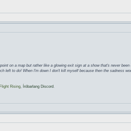
ke a point on a map but rather like a glowing exit sign at a show that's never b
much left to do! When I'm down I don't kill myself because then the sadness wo
Flight Rising
,
Íróbarlang Discord
.