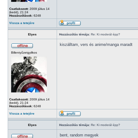
Csatlakozott:
2009 július 14
(kedd), 21:24
Hozzászólások:
6248
Vissza a tetejére
Elyes
Hozzászólás témája:
Re: Ki moderál épp?
kiszálltam, vers és anime/manga maradt
Billentyűzetgyilkos
Csatlakozott:
2009 július 14
(kedd), 21:24
Hozzászólások:
6248
Vissza a tetejére
Elyes
Hozzászólás témája:
Re: Ki moderál épp?
bent, random megyek