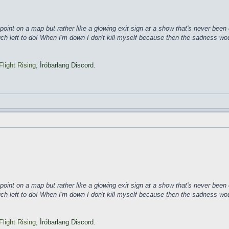
ke a point on a map but rather like a glowing exit sign at a show that's never b
much left to do! When I'm down I don't kill myself because then the sadness wo
Flight Rising
,
Íróbarlang Discord
.
ke a point on a map but rather like a glowing exit sign at a show that's never b
much left to do! When I'm down I don't kill myself because then the sadness wo
Flight Rising
,
Íróbarlang Discord
.