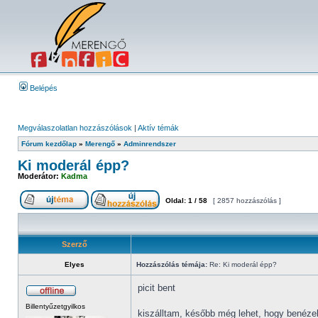
Belépés
Megválaszolatlan hozzászólások
|
Aktív témák
Fórum kezdőlap
»
Merengő
»
Adminrendszer
Ki moderál épp?
Moderátor:
Kadma
Oldal:
1
/
58
[ 2857 hozzászólás ]
Szerző
Elyes
Hozzászólás témája:
Re: Ki moderál épp?
picit bent
Billentyűzetgyilkos
kiszálltam, később még lehet, hogy benézek