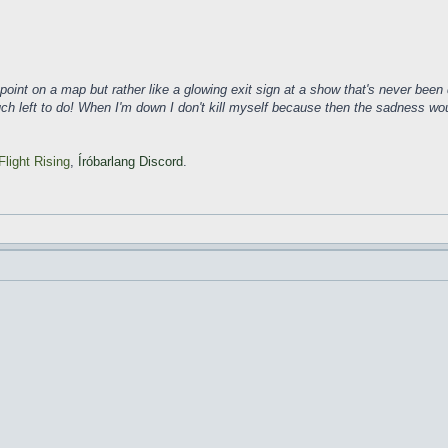
ke a point on a map but rather like a glowing exit sign at a show that's never b
much left to do! When I'm down I don't kill myself because then the sadness wo
Flight Rising
,
Íróbarlang Discord
.