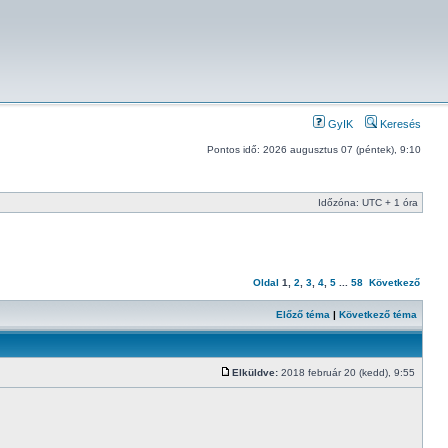
GyIK
Keresés
Pontos idő: 2026 augusztus 07 (péntek), 9:10
Időzóna: UTC + 1 óra
Oldal
1
,
2
,
3
,
4
,
5
...
58
Következő
Előző téma
|
Következő téma
Elküldve:
2018 február 20 (kedd), 9:55