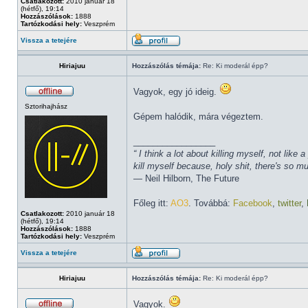
Csatlakozott:
2010 január 18
(hétfő), 19:14
Hozzászólások:
1888
Tartózkodási hely:
Veszprém
Vissza a tetejére
Hiriajuu
Hozzászólás témája:
Re: Ki moderál épp?
Vagyok, egy jó ideig.
Sztorihajhász
Gépem halódik, mára végeztem.
_________________
“ I think a lot about killing myself, not li
kill myself because, holy shit, there's so 
― Neil Hilborn, The Future
Főleg itt:
AO3
. Továbbá:
Facebook
,
twitter
,
Csatlakozott:
2010 január 18
(hétfő), 19:14
Hozzászólások:
1888
Tartózkodási hely:
Veszprém
Vissza a tetejére
Hiriajuu
Hozzászólás témája:
Re: Ki moderál épp?
Vagyok.