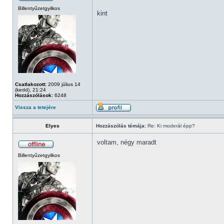
Billentyűzetgyilkos
kint
Csatlakozott:
2009 július 14
(kedd), 21:24
Hozzászólások:
6248
Vissza a tetejére
Elyes
Hozzászólás témája:
Re: Ki moderál épp?
voltam, négy maradt
Billentyűzetgyilkos