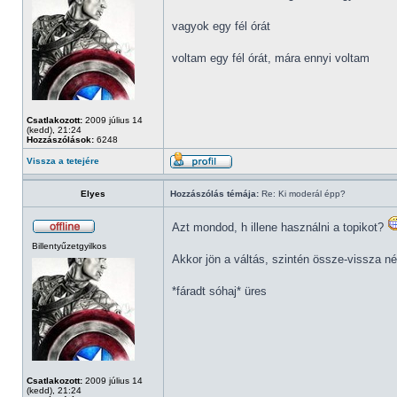
vagyok egy fél órát
voltam egy fél órát, mára ennyi voltam
Csatlakozott:
2009 július 14
(kedd), 21:24
Hozzászólások:
6248
Vissza a tetejére
Elyes
Hozzászólás témája:
Re: Ki moderál épp?
Azt mondod, h illene használni a topikot?
Billentyűzetgyilkos
Akkor jön a váltás, szintén össze-vissza n
*fáradt sóhaj* üres
Csatlakozott:
2009 július 14
(kedd), 21:24