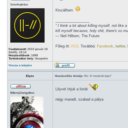
Sztorihajhász
Kiszálltam.
_________________
“ I think a lot about killing myself, not li
kill myself because, holy shit, there's so 
― Neil Hilborn, The Future
Főleg itt:
AO3
. Továbbá:
Facebook
,
twitter
,
Csatlakozott:
2010 január 18
(hétfő), 19:14
Hozzászólások:
1888
Tartózkodási hely:
Veszprém
Vissza a tetejére
Elyes
Hozzászólás témája:
Re: Ki moderál épp?
Lilyvel írtjuk a listát
Billentyűzetgyilkos
négy maradt, szabad a pálya