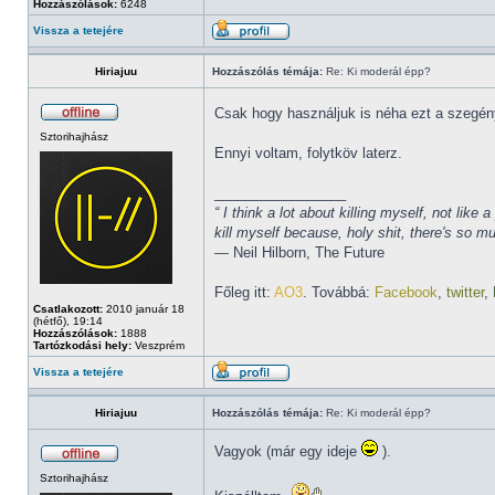
Hozzászólások:
6248
Vissza a tetejére
Hiriajuu
Hozzászólás témája:
Re: Ki moderál épp?
Csak hogy használjuk is néha ezt a szegén
Sztorihajhász
Ennyi voltam, folytköv laterz.
_________________
“ I think a lot about killing myself, not li
kill myself because, holy shit, there's so 
― Neil Hilborn, The Future
Főleg itt:
AO3
. Továbbá:
Facebook
,
twitter
,
Csatlakozott:
2010 január 18
(hétfő), 19:14
Hozzászólások:
1888
Tartózkodási hely:
Veszprém
Vissza a tetejére
Hiriajuu
Hozzászólás témája:
Re: Ki moderál épp?
Vagyok (már egy ideje
).
Sztorihajhász