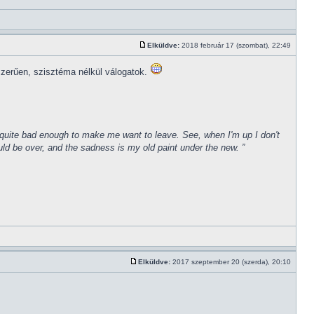
Elküldve:
2018 február 17 (szombat), 22:49
szerűen, szisztéma nélkül válogatok.
een quite bad enough to make me want to leave. See, when I'm up I don't
uld be over, and the sadness is my old paint under the new. ”
Elküldve:
2017 szeptember 20 (szerda), 20:10